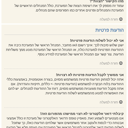
מהו הקישור “הצוות”?
עמוד זה מספק לך את רשימת הצוות של המערכת, כולל המנהלים הראשיים של
המערכת והמנהלים ופרטים אחרים כמו הפורומים שהם מנהלים.
חזרה למעלה
הודעות פרטיות
אני לא יכול לשלוח הודעות פרטיות!
ישנן שלוש סיבות לכך: אינך רשום ו/או מחובר, המנהל הראשי של המערכת כיבה את
ההודעות הפרטיות למערכת כולה, או המנהל הראשי של המערכת מונע ממך משליחת
הודעות. צור קשר עם המנהל הראשי של המערכת למידע נוסף.
חזרה למעלה
אני ממשיך לקבל הודעות פרטיות לא רצויות!
אתה יכול למחוק הודעות פרטיות ממשתמש מסוים, בצורה אוטומטית, באמצעות כללי
ההודעות בלוח הבקרה למשתמש (הודעות פרטיות -> כללים, תיקיות והגדרות). אם
אתה מקבל הודעות פוגעניות ממשתמש מסוים, דווח על ההודעות למנהלים. יש להם
את האפשרות למנוע מהמשתמש לשלוח הודעות פרטיות.
חזרה למעלה
קיבלתי דואר אלקטרוני לא רצוי ממישהו מהפורום הזה!
אנו מצטערים לשמוע זאת. מאפיין טופס הדואר האלקטרוני של מערכת זו כולל אמצעי
אבטחה כדי לנסות ולעקוב אחר משתמשים אשר שולחים הודעות כאלו, כך שתוכל
לשלוח הודעת דואר אלקטרוני למנהל הראשי של המערכת עם העתק מלא של הודעה