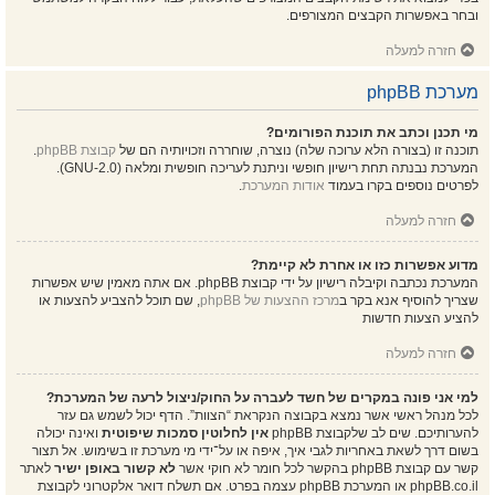
ובחר באפשרות הקבצים המצורפים.
חזרה למעלה
מערכת phpBB
מי תכנן וכתב את תוכנת הפורומים?
תוכנה זו (בצורה הלא ערוכה שלה) נוצרה, שוחררה וזכויותיה הם של
קבוצת phpBB
.
המערכת נבנתה תחת רישיון חופשי וניתנת לעריכה חופשית ומלאה (GNU-2.0).
לפרטים נוספים בקרו בעמוד
אודות המערכת
.
חזרה למעלה
מדוע אפשרות כזו או אחרת לא קיימת?
המערכת נכתבה וקיבלה רישיון על ידי קבוצת phpBB. אם אתה מאמין שיש אפשרות
שצריך להוסיף אנא בקר ב
מרכז ההצעות של phpBB
, שם תוכל להצביע להצעות או
להציע הצעות חדשות
חזרה למעלה
למי אני פונה במקרים של חשד לעברה על החוק/ניצול לרעה של המערכת?
לכל מנהל ראשי אשר נמצא בקבוצה הנקראת “הצוות”. הדף יכול לשמש גם עזר
להערותיכם. שים לב שלקבוצת phpBB
אין לחלוטין סמכות שיפוטית
ואינה יכולה
בשום דרך לשאת באחריות לגבי איך, איפה או על־ידי מי מערכת זו בשימוש. אל תצור
קשר עם קבוצת phpBB בהקשר לכל חומר לא חוקי אשר
לא קשור באופן ישיר
לאתר
phpBB.co.il או המערכת phpBB עצמה בפרט. אם תשלח דואר אלקטרוני לקבוצת