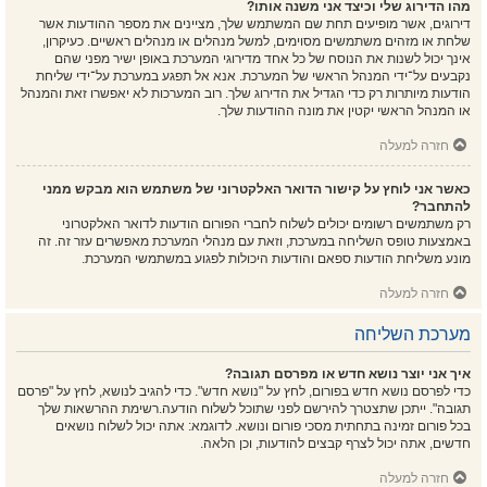
מהו הדירוג שלי וכיצד אני משנה אותו?
דירוגים, אשר מופיעים תחת שם המשתמש שלך, מציינים את מספר ההודעות אשר
שלחת או מזהים משתמשים מסוימים, למשל מנהלים או מנהלים ראשיים. כעיקרון,
אינך יכול לשנות את הנוסח של כל אחד מדירוגי המערכת באופן ישיר מפני שהם
נקבעים על־ידי המנהל הראשי של המערכת. אנא אל תפגע במערכת על־ידי שליחת
הודעות מיותרות רק כדי הגדיל את הדירוג שלך. רוב המערכות לא יאפשרו זאת והמנהל
או המנהל הראשי יקטין את מונה ההודעות שלך.
חזרה למעלה
כאשר אני לוחץ על קישור הדואר האלקטרוני של משתמש הוא מבקש ממני
להתחבר?
רק משתמשים רשומים יכולים לשלוח לחברי הפורום הודעות לדואר האלקטרוני
באמצעות טופס השליחה במערכת, וזאת עם מנהלי המערכת מאפשרים עזר זה. זה
מונע משליחת הודעות ספאם והודעות היכולות לפגוע במשתמשי המערכת.
חזרה למעלה
מערכת השליחה
איך אני יוצר נושא חדש או מפרסם תגובה?
כדי לפרסם נושא חדש בפורום, לחץ על "נושא חדש". כדי להגיב לנושא, לחץ על "פרסם
תגובה". ייתכן שתצטרך להירשם לפני שתוכל לשלוח הודעה.רשימת ההרשאות שלך
בכל פורום זמינה בתחתית מסכי פורום ונושא. לדוגמא: אתה יכול לשלוח נושאים
חדשים, אתה יכול לצרף קבצים להודעות, וכן הלאה.
חזרה למעלה