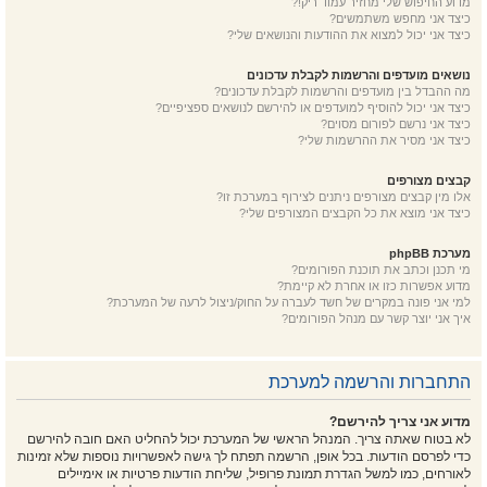
מדוע החיפוש שלי מחזיר עמוד ריק!?
כיצד אני מחפש משתמשים?
כיצד אני יכול למצוא את ההודעות והנושאים שלי?
נושאים מועדפים והרשמות לקבלת עדכונים
מה ההבדל בין מועדפים והרשמות לקבלת עדכונים?
כיצד אני יכול להוסיף למועדפים או להירשם לנושאים ספציפיים?
כיצד אני נרשם לפורום מסוים?
כיצד אני מסיר את ההרשמות שלי?
קבצים מצורפים
אלו מין קבצים מצורפים ניתנים לצירוף במערכת זו?
כיצד אני מוצא את כל הקבצים המצורפים שלי?
מערכת phpBB
מי תכנן וכתב את תוכנת הפורומים?
מדוע אפשרות כזו או אחרת לא קיימת?
למי אני פונה במקרים של חשד לעברה על החוק/ניצול לרעה של המערכת?
איך אני יוצר קשר עם מנהל הפורומים?
התחברות והרשמה למערכת
מדוע אני צריך להירשם?
לא בטוח שאתה צריך. המנהל הראשי של המערכת יכול להחליט האם חובה להירשם
כדי לפרסם הודעות. בכל אופן, הרשמה תפתח לך גישה לאפשרויות נוספות שלא זמינות
לאורחים, כמו למשל הגדרת תמונת פרופיל, שליחת הודעות פרטיות או אימיילים