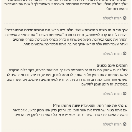
שלך בחלק העליון של דפי מערכת הפורומים. מערכת זו תאפשר לך לשנות את ההגדרות
וההעדפות שלך.
חזרה למעלה
איך אני מונע משם המשתמש שלי מלהופיע ברשימת המשתמשים המחוברים?
בעזרת לוח הבקרה למשתמש, תחת הכותרת “אפשרויות מערכת”,אתה תמצא אפשרות
הסתר את מצבי כמחובר
. הפעל אפשרות זו
כן
ורק מנהלי המערכת, מנהלי פורומים
ואתה עצמך תהיו אלה שיראו אותך מחובר. אתה תספר כמשתמש מוסתר.
חזרה למעלה
הזמנים אינם נכונים!
יכול להיות שהזמן המוצג שונה מהזמנים באזורך. אם זאת הבעיה, בקר בלוח הבקרה
למשתמש ושנה את הזמן על פי אזורך, לדוגמה לונדון, פאריס, ניו יורק, וכדומה. שים לב
ששינוי אזור הזמן, כמו רוב ההגדרות, ניתן אך ורק למשתמשים רשומים. אם אינך רשום
במערכת, זה הזמן הנכון להירשם.
חזרה למעלה
שינתי את אזור הזמן והוא עדין שונה מהזמן שלי!
אם אתה בטוח שהגדרת את אזור הזמן נכון והזמן עדין אינו מכוון כראוי, אז כנראה
והשעה המוגדרת בשרת אינה נכונה. אנא יידע מנהל ראשי כדי לתקן את הבעיה
חזרה למעלה