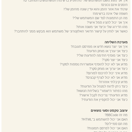
איך אני מונע משם המשתמש שלי מלהופיע ברשימת המשתמשים המחוברים?
הזמנים אינם נכונים!
שינתי את אזור הזמן והוא עדין שונה מהזמן שלי!
השפה שלי אינה ברשימה!
מה הן התמונות לצד שם המשתמש שלי?
איך אני יכול להציג סמל אישי?
מהו הדירוג שלי וכיצד אני משנה אותו?
כאשר אני לוחץ על קישור הדואר האלקטרוני של משתמש הוא מבקש ממני להתחבר?
מערכת השליחה
איך אני יוצר נושא חדש או מפרסם תגובה?
כיצד אני עורך או מוחק הודעה?
כיצד אני מוסיף חתימה להודעות שלי?
כיצד אני יוצר סקר?
מדוע אני לא יכול להוסיף אפשרויות נוספות לסקר?
כיצד אני ערוך או מוחק סקר?
מדוע איני יכול להיכנס לפורום?
מדוע אני לא יכול לצרף קבצים?
מדוע קיבלתי אזהרה?
כיצד ניתן לדווח למנהל על הודעות?
מהו כפתור ה“שמור” בשליחת הנושא?
מדוע הודעותיי צריכות לקבל אישור?
כיצד אני יכול להקפיץ את הודעתי?
עיצוב טקסט וסוגי נושאים
מה זה BBCode?
האם אני יכול להשתמש ב־HTML?
מה הם סמיילים?
האם אני יכול לפרסם תמונות?