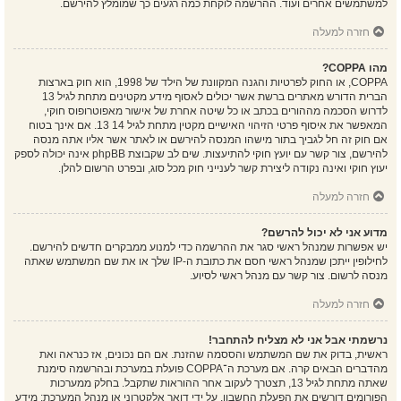
למשתמשים אחרים ועוד. ההרשמה לוקחת כמה רגעים כך שמומלץ להירשם.
חזרה למעלה
מהו COPPA?
COPPA, או החוק לפרטיות והגנה המקוונת של הילד של 1998, הוא חוק בארצות
הברית הדורש מאתרים ברשת אשר יכולים לאסוף מידע מקטינים מתחת לגיל 13
לדרוש הסכמה מההורים בכתב או כל שיטה אחרת של אישור מאפוטרופוס חוקי,
המאפשר את איסוף פרטי הזיהוי האישיים מקטין מתחת לגיל 14 13. אם אינך בטוח
אם חוק זה חל לגביך בתור מישהו המנסה להירשם או לאתר אשר אליו אתה מנסה
להירשם, צור קשר עם יועץ חוקי להתיעצות. שים לב שקבוצת phpBB אינה יכולה לספק
יעוץ חוקי ואינה נקודה ליצירת קשר לענייני חוק מכל סוג, ובפרט הרשום להלן.
חזרה למעלה
מדוע אני לא יכול להרשם?
יש אפשרות שמנהל ראשי סגר את ההרשמה כדי למנוע ממבקרים חדשים להירשם.
לחילופין ייתכן שמנהל ראשי חסם את כתובת ה-IP שלך או את שם המשתמש שאתה
מנסה לרשום. צור קשר עם מנהל ראשי לסיוע.
חזרה למעלה
נרשמתי אבל אני לא מצליח להתחבר!
ראשית, בדוק את שם המשתמש והססמה שהזנת. אם הם נכונים, אז כנראה ואת
מהדברים הבאים קרה. אם מערכת ה־COPPA פועלת במערכת ובהרשמה סימנת
שאתה מתחת לגיל 13, תצטרך לעקוב אחר ההוראות שתקבל. בחלק ממערכות
הפורומים דורשים את הפעלת החשבון, על ידי דואר אלקטרוני או מנהל המערכת; מידע