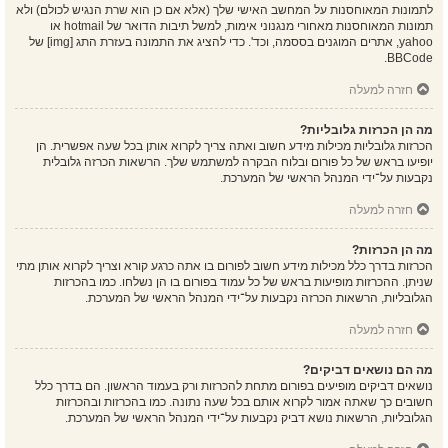
לתמונות המאוחסנות על המחשב האישי שלך (אלא אם כן הוא שרת הנגיש לכולם) ולא
תמונות המאוחסנות מאחורי מנגנוני אימות, למשל תיבות הדואר של hotmail או
yahoo, אתרים המוגנים בססמה, וכד'. כדי להציג את התמונה בעזרת התג [img] של
BBCode.
חזרה למעלה
מה הן הכרזות גלובליות?
הכרזות גלובליות מכילות מידע חשוב ואתה צריך לקרוא אותן בכל שעה אפשרית. הן
יופיעו בראש של כל פורום ובלוח הבקרה למשתמש שלך. הרשאות הכרזה גלובלית
נקבעות על־ידי המנהל הראשי של המערכת.
חזרה למעלה
מה הן הכרזות?
הכרזות בדרך כלל מכילות מידע חשוב לפורום בו אתה כרגע קורא וצריך לקרוא אותן מתי
שניתן. ההכרזות מופיעות בראש של כל עמוד בפורום בו הן נשלחו. כמו בהכרזות
הגלובליות, הרשאות הכרזה נקבעות על־ידי המנהל הראשי של המערכת.
חזרה למעלה
מה הם נושאים דביקים?
נושאים דביקים מופיעים בפורום מתחת להכרזות ורק בעמוד הראשון. הם בדרך כלל
חשובים כך שאתה אמור לקרוא אותם בכל שעה נתונה. כמו בהכרזות ובהכרזות
הגלובליות, הרשאות נושא דביק נקבעות על־ידי המנהל הראשי של המערכת.