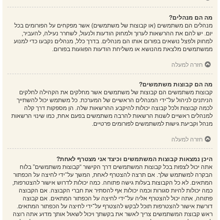
מה הם מנהלים?
מנהלים הם משתמשים (או קבוצות של משתמשים) אשר מפקחים על הפורומים בכל
יום. יש להם את ההרשאות לערוך ולמחוק הודעות ולנעול, לשחרר נעילה, להעביר,
למחוק ולפצל נושאים בפורום אותו הם מנהלים. בדרך כלל, מנהלים נקבעו כדי למנוע
ממשתמשים מלצאת מהנושא או משליחת הודעות הפוגעות בפורום.
חזרה למעלה
מה הם קבוצות משתמשים?
קבוצות משתמשים הם קבוצות של משתמשים אשר מחלקים את הקהילה לחלקים
הניתנים לניהול על־ידי המנהלים הראשיים של המערכת. כל משתמש יכול להשתייך
לכמה קבוצות ולכל קבוצה יכולות להיקבע ההרשאות שלה. הן מספקות דרך קלה
למנהלים ראשיים לשנות הרשאות להרבה משתמשים בפעם אחת, כמו שינוי הרשאות
מנהל וקביעת גישות למשתמשים לפורומים פרטיים.
חזרה למעלה
היכן נמצאות קבוצות המשתמשים וכיצד אני מצטרף לאחת?
אתה יכול לצפות בכל קבוצות המשתמשים דרך הקישור “קבוצות משתמשים” בלוח
הבקרה למשתמש שלך. אם תרצה להצטרף לאחת, המשך על־ידי לחיצה על הכפתור
המתאים. לא כל הקבוצות בעלות גישה פתוחה. כמה יכולות לדרוש אישור להצטרפות,
כמה יכולות להיות סגורות וכמה יכולות אף להסתיר את חברי הקבוצה. אם הקבוצה
פתוחה, אתה יכול להצטרף אליה על־ידי לחיצה על הכפתור המתאים. אם קבוצה
דורשת אישור להצטרפות תוכל לבקש להצטרף על־ידי לחיצה על הכפתור המתאים.
ראש קבוצת המשתמשים צריך לאשר את בקשתך ויכול לשאול אותך מדוע אתה רוצה