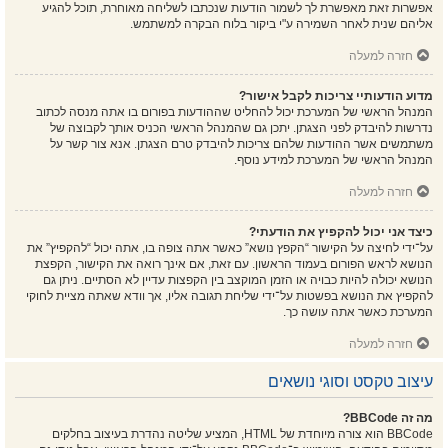
אפשרות זאת מאפשרת לך לשמור הודעות שנכתבו לשליחה מאוחרת, תוכל להגיע
אליהם שנית לאחר השמירה ע"י ביקור בלוח הבקרה למשתמש.
חזרה למעלה
מדוע הודעותיי צריכות לקבל אישור?
המנהל הראשי של המערכת יכול להחליט שההודעות בפורום בו אתה מנסה לכתוב
נדרשות להיבדק לפני הצגתן. יתכן גם שהמנהל הראשי הכניס אותך לקבוצה של
משתמשים אשר ההודעות שלהם צריכות להיבדק טרם הצגתן. אנא צור קשר על
המנהל הראשי של המערכת למידע נוסף.
חזרה למעלה
כיצד אני יכול להקפיץ את הודעתי?
על־ידי לחיצה על הקישור “הקפץ נושא” כאשר אתה צופה בו, אתה יכול “להקפיץ” את
הנושא לראש הפורום בעמוד הראשון. עם זאת, אם אינך רואה את הקישור, הקפצת
הנושא יכולה להיות כבויה או הזמן המוקצב בין הקפצות עדיין לא הסתיים. ניתן גם
להקפיץ את הנושא בפשטות על־ידי שליחת תגובה אליו, אך וודא שאתה מציית לחוקי
המערכת כאשר אתה עושה כך.
חזרה למעלה
עיצוב טקסט וסוגי נושאים
מה זה BBCode?
BBCode הוא צורה מיוחדת של HTML, המציע שליטה נהדרת בעיצוב בחלקים