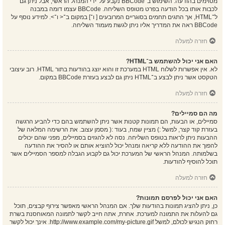
מסוימים בהודעה. השימוש ב־BBCode נקבע על־ידי המנהל הראשי, אבל ניתן גם
לכבות אותו בכל הודעה בפרט מטופס השליחה. BBCode עצמו דומה במבנה
ל־HTML, אך התגים תחמים בסוגריים המרובעים [ ו־] במקום ב־< ו־>. למידע נוסף על
BBCode ראה את המדריך אליו ניתן לגשת מעמוד השליחה.
חזרה למעלה
האם אני יכול להשתמש ב־HTML?
לא. אין אפשרות לשלוח HTML במערכת זו והוא יוצג בהודעות בתור HTML. רוב עיצובי
הטקסט אשר ניתן לבצע ב־HTML ניתן גם לבצע בעזרת BBCode במקום.
חזרה למעלה
מה הם סמיילים?
סמיילים, או הבעות, הם תמונות קטנות אשר ניתן להשתמש בהם כדי להביע הרגשה
בעזרת קוד קצר, למשל :) מציין שמח, בעוד :( מסמן עצוב. את הרשימה המלאה של
ההבעות ניתן לראות בטופס השליחה. נסה לא להגזים בסמיילים, מפני שהם יכולים
להפוך את ההודעה ללא קריאה ומנהל יכול להוציא אותם או להסיר את ההודעה
בשלמותה. המנהל הראשי של המערכת יכול גם לקבוע הגבלה למספר הסמיילים אשר
תוכל להוסיף להודעות.
חזרה למעלה
האם אני יכול לפרסם תמונות?
כן, ניתן להציג תמונות בהודעות שלך. אם המנהל הראשי מאפשר צירוף קבצים, תוכל
גם להעלות את התמונה למערכת. אחרת, אתה חייב לקשר לתמונה המאוחסנת בשרת
רחוק הנגיש לכולם, למשל http://www.example.com/my-picture.gif. אינך יכול לקשר