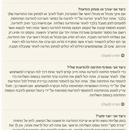
כיצד אני עורך או מוחק הודעה?
אם אינך מנהל או מנהל ראשי של המערכת, תוכל לערוך או למחוק את ההודעות שלך
בלבד. אתה יכול לערוך הודעה על־ידי לחיצה על כפתור העריכה להודעה המיוחסת,
לפעמים לזמן מוגבל בלבד לאחר שההודעה נשלחה. אם מישהו כבר הגיב להודעה,
תמצא תוספת קטנה של טקסט המוצג מתחת להודעה כאשר אתה חוזר לנושא אשר
רושם את מספר הפעמים שערכת אותה יחד עם התאריך והשעה. טקסט זה יופיע רק
אם נשלחה להודעה תגובה. הוא לא יופיע אם מנהל או מנהל ראשי ערך את ההודעה,
אך הם יכולים להשאיר הערה אשר מסבירה מדוע הם ערכו את ההודעה לפי ראות
עיניהם. שים לב שמשתמשים רגילים לא יכולים למחוק הודעה לאחר שקיבלה תגובה.
חזרה למעלה
כיצד אני מוסיף חתימה להודעות שלי?
כדי להוסיף חתימה להודעה אתה חייב קודם ליצור אחת דרך לוח הבקרה למשתמש
שלך. לאחר שנוצרה, אתה יכול לסמן את התיבה
צרף חתימה
בטופס השליחה כדי
להוסיף את החתימה שלך. אתה יכול גם להוסיף חתימה כברירת מחדל לכל ההודעות
שלך על־ידי בחירת האפשרות המתאימה בלוח הבקרה למשתמש. אם תעשה כך, תוכל
עדיין למנוע מהחתימה להתווסף להודעות מסוימות על־ידי ביטול הסימון לתיבת הוספת
החתימה בטופס השליחה.
חזרה למעלה
כיצד אני יוצר סקר?
בזמן שליחת נושא חדש או עריכת ההודעה הראשונה של הנושא, לחץ על התווית
“יצירת סקר” תחת טופס השליחה הראשי. אם אתה לא יכול לראות אותה, אין לך את