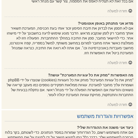
אם בכל זאת לא תצליח לאפס את הססמה, צור קשר עם מנהל ראשי
חזרה למעלה
מדוע אני מתנתק באופן אוטומטי?
אם לא תסמן את לבדוק את תיבת הסימון
זכור אותי
בעת הכניסה, המערכת תשאיר
אותך מחובר רק לזמן שנקבע מראש. הדבר מונע שימוש לרעה בחשבונך על ידי מישהו
אחר. כדי להישאר מחובר, סמן את התיבה במהלך ההתחברות. הפעולה הזו לא
מומלצת כאשר אתה מחובר לפורום במחשב משותף, למשל בספריה, קפה אינטרנט,
מחשבי מעבדות באוניברסיטה וכו׳. אם אתה לא רואה את התיבה, כנראה שמנהל
המערכת ביטל את האפשרות הזו.
חזרה למעלה
מה האפשרות “מחק את כל עוגיות המערכת” עושה?
"מחק את כל עוגיות המערכת" מוחק את כל העוגיות (cookies) שנוצרו על ידי phpBB
ושומרות עליך מחובר למערכת. עוגיות ממלאות תפקידים נוספים כמו מעקב קריאה של
נושאים והודעות אם האפשרות הופעלה על ידי מנהל ראשי. אם נתקלת בבעיות של
התחברות והתנתקות, מחיקת עוגיות המערכת יכולה לעזור.
חזרה למעלה
אפשרויות והגדרות משתמש
כיצד אני משנה את ההגדרות שלי?
אם אתה משתמש רשום, כל הגדרותיך שמורות במסד הנתונים. כדי לשנותם, בקר בלוח
הבקרה למשתמש שלך; בדרך כלל ניתן למצוא קישור על ידי לחיצה על שם המשתמש