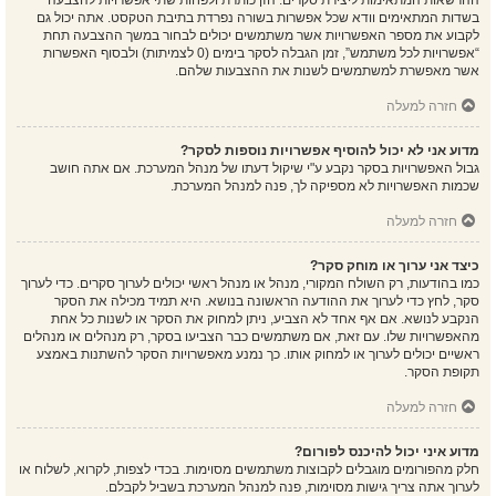
ההרשאות המתאימות ליצירת סקרים. הזן כותרת ולפחות שתי אפשרויות להצבעה
בשדות המתאימים וודא שכל אפשרות בשורה נפרדת בתיבת הטקסט. אתה יכול גם
לקבוע את מספר האפשרויות אשר משתמשים יכולים לבחור במשך ההצבעה תחת
“אפשרויות לכל משתמש”, זמן הגבלה לסקר בימים (0 לצמיתות) ולבסוף האפשרות
אשר מאפשרת למשתמשים לשנות את ההצבעות שלהם.
חזרה למעלה
מדוע אני לא יכול להוסיף אפשרויות נוספות לסקר?
גבול האפשרויות בסקר נקבע ע"י שיקול דעתו של מנהל המערכת. אם אתה חושב
שכמות האפשרויות לא מספיקה לך, פנה למנהל המערכת.
חזרה למעלה
כיצד אני ערוך או מוחק סקר?
כמו בהודעות, רק השולח המקורי, מנהל או מנהל ראשי יכולים לערוך סקרים. כדי לערוך
סקר, לחץ כדי לערוך את ההודעה הראשונה בנושא. היא תמיד מכילה את הסקר
הנקבע לנושא. אם אף אחד לא הצביע, ניתן למחוק את הסקר או לשנות כל אחת
מהאפשרויות שלו. עם זאת, אם משתמשים כבר הצביעו בסקר, רק מנהלים או מנהלים
ראשיים יכולים לערוך או למחוק אותו. כך נמנע מאפשרויות הסקר להשתנות באמצע
תקופת הסקר.
חזרה למעלה
מדוע איני יכול להיכנס לפורום?
חלק מהפורומים מוגבלים לקבוצות משתמשים מסוימות. בכדי לצפות, לקרוא, לשלוח או
לערוך אתה צריך גישות מסוימות, פנה למנהל המערכת בשביל לקבלם.