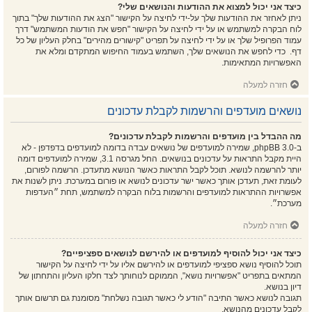
כיצד אני יכול למצוא את ההודעות והנושאים שלי?
ניתן לאחזר את ההודעות שלך על-ידי לחיצה על הקישור "הצג את ההודעות שלך" בתוך
לוח הבקרה למשתמש או על ידי לחיצה על הקישור "חפש את הודעות המשתמש" דרך
עמוד הפרופיל שלך או על ידי לחיצה על תפריט "קישורים מהירים" בחלק העליון של כל
דף. כדי לחפש את הנושאים שלך, השתמש בעמוד החיפוש המתקדם ומלא את
האפשרויות המתאימות.
חזרה למעלה
נושאים מועדפים והרשמות לקבלת עדכונים
מה ההבדל בין מועדפים והרשמות לקבלת עדכונים?
ב-phpBB 3.0, שמירה למועדפים של נושאים עבדה בדומה למועדפים בדפדפן - לא
היית מקבל התראות על עדכונים בנושאים. החל מגרסה 3.1, שמירה למועדפים דומה
יותר להרשמה לנושא. תוכל לקבל התראות כאשר הנושא מתעדכן. הרשמה לפורום,
לעומת זאת, תעדכן אותך כאשר ישר עדכונים לנושא או פורום במערכת. ניתן לשנות את
אפשרויות ההתראות למועדפים והרשמות בלוח הבקרה למשתמש, תחת ״העדפות
מערכת״.
חזרה למעלה
כיצד אני יכול להוסיף למועדפים או להירשם לנושאים ספציפיים?
תוכל להוסיף נושא ספציפי למועדפים או להירשם אליו על ידי לחיצה על הקישור
המתאים בתפריט "אפשרויות נושא", הממוקם לנוחותך לצד חלקו העליון והתחתון של
דיון בנושא.
תגובה לנושא כאשר התיבה "הודע לי כאשר תגובה נשלחת" מסומנת גם תרשום אותך
לקבל עדכונים מהנושא.