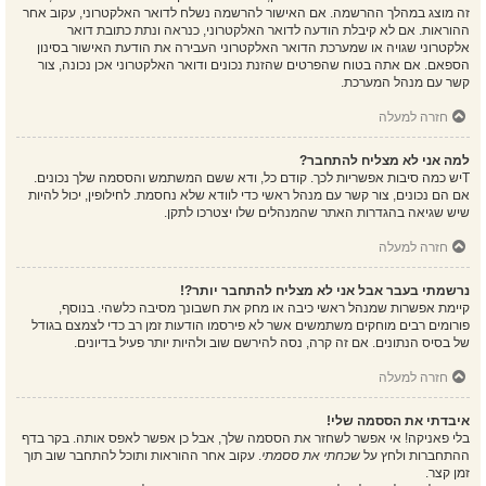
זה מוצג במהלך ההרשמה. אם האישור להרשמה נשלח לדואר האלקטרוני, עקוב אחר
ההוראות. אם לא קיבלת הודעה לדואר האלקטרוני, כנראה ונתת כתובת דואר
אלקטרוני שגויה או שמערכת הדואר האלקטרוני העבירה את הודעת האישור בסינון
הספאם. אם אתה בטוח שהפרטים שהזנת נכונים ודואר האלקטרוני אכן נכונה, צור
קשר עם מנהל המערכת.
חזרה למעלה
למה אני לא מצליח להתחבר?
Tיש כמה סיבות אפשריות לכך. קודם כל, ודא ששם המשתמש והססמה שלך נכונים.
אם הם נכונים, צור קשר עם מנהל ראשי כדי לוודא שלא נחסמת. לחילופין, יכול להיות
שיש שגיאה בהגדרות האתר שהמנהלים שלו יצטרכו לתקן.
חזרה למעלה
נרשמתי בעבר אבל אני לא מצליח להתחבר יותר?!
קיימת אפשרות שמנהל ראשי כיבה או מחק את חשבונך מסיבה כלשהי. בנוסף,
פורומים רבים מוחקים משתמשים אשר לא פירסמו הודעות זמן רב כדי לצמצם בגודל
של בסיס הנתונים. אם זה קרה, נסה להירשם שוב ולהיות יותר פעיל בדיונים.
חזרה למעלה
איבדתי את הססמה שלי!
בלי פאניקה! אי אפשר לשחזר את הססמה שלך, אבל כן אפשר לאפס אותה. בקר בדף
ההתחברות ולחץ על
שכחתי את ססמתי
. עקוב אחר ההוראות ותוכל להתחבר שוב תוך
זמן קצר.