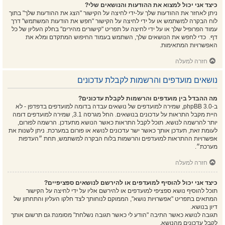
כיצד אני יכול למצוא את ההודעות והנושאים שלי?
ניתן לאחזר את ההודעות שלך על-ידי לחיצה על הקישור "הצג את ההודעות שלך" בתוך
לוח הבקרה למשתמש או על ידי לחיצה על הקישור "חפש את הודעות המשתמש" דרך
עמוד הפרופיל שלך או על ידי לחיצה על תפריט "קישורים מהירים" בחלק העליון של כל
דף. כדי לחפש את הנושאים שלך, השתמש בעמוד החיפוש המתקדם ומלא את
האפשרויות המתאימות.
חזרה למעלה
נושאים מועדפים והרשמות לקבלת עדכונים
מה ההבדל בין מועדפים והרשמות לקבלת עדכונים?
ב-phpBB 3.0, שמירה למועדפים של נושאים עבדה בדומה למועדפים בדפדפן - לא
היית מקבל התראות על עדכונים בנושאים. החל מגרסה 3.1, שמירה למועדפים דומה
יותר להרשמה לנושא. תוכל לקבל התראות כאשר הנושא מתעדכן. הרשמה לפורום,
לעומת זאת, תעדכן אותך כאשר ישר עדכונים לנושא או פורום במערכת. ניתן לשנות את
אפשרויות ההתראות למועדפים והרשמות בלוח הבקרה למשתמש, תחת ״העדפות
מערכת״.
חזרה למעלה
כיצד אני יכול להוסיף למועדפים או להירשם לנושאים ספציפיים?
תוכל להוסיף נושא ספציפי למועדפים או להירשם אליו על ידי לחיצה על הקישור
המתאים בתפריט "אפשרויות נושא", הממוקם לנוחותך לצד חלקו העליון והתחתון של
דיון בנושא.
תגובה לנושא כאשר התיבה "הודע לי כאשר תגובה נשלחת" מסומנת גם תרשום אותך
לקבל עדכונים מהנושא.