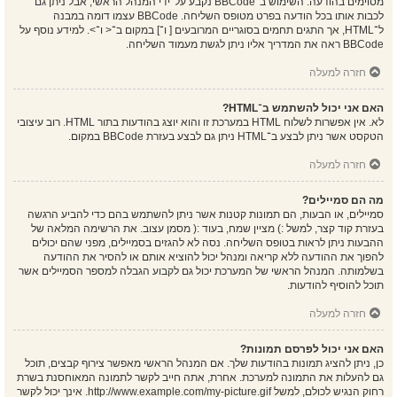
מסוימים בהודעה. השימוש ב־BBCode נקבע על־ידי המנהל הראשי, אבל ניתן גם
לכבות אותו בכל הודעה בפרט מטופס השליחה. BBCode עצמו דומה במבנה
ל־HTML, אך התגים תחמים בסוגריים המרובעים [ ו־] במקום ב־< ו־>. למידע נוסף על
BBCode ראה את המדריך אליו ניתן לגשת מעמוד השליחה.
חזרה למעלה
האם אני יכול להשתמש ב־HTML?
לא. אין אפשרות לשלוח HTML במערכת זו והוא יוצג בהודעות בתור HTML. רוב עיצובי
הטקסט אשר ניתן לבצע ב־HTML ניתן גם לבצע בעזרת BBCode במקום.
חזרה למעלה
מה הם סמיילים?
סמיילים, או הבעות, הם תמונות קטנות אשר ניתן להשתמש בהם כדי להביע הרגשה
בעזרת קוד קצר, למשל :) מציין שמח, בעוד :( מסמן עצוב. את הרשימה המלאה של
ההבעות ניתן לראות בטופס השליחה. נסה לא להגזים בסמיילים, מפני שהם יכולים
להפוך את ההודעה ללא קריאה ומנהל יכול להוציא אותם או להסיר את ההודעה
בשלמותה. המנהל הראשי של המערכת יכול גם לקבוע הגבלה למספר הסמיילים אשר
תוכל להוסיף להודעות.
חזרה למעלה
האם אני יכול לפרסם תמונות?
כן, ניתן להציג תמונות בהודעות שלך. אם המנהל הראשי מאפשר צירוף קבצים, תוכל
גם להעלות את התמונה למערכת. אחרת, אתה חייב לקשר לתמונה המאוחסנת בשרת
רחוק הנגיש לכולם, למשל http://www.example.com/my-picture.gif. אינך יכול לקשר