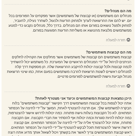
מה הם מנהלים?
מנהלים הם משתמשים (או קבוצות של משתמשים) אשר מפקחים על הפורומים בכל
יום. יש להם את ההרשאות לערוך ולמחוק הודעות ולנעול, לשחרר נעילה, להעביר,
למחוק ולפצל נושאים בפורום אותו הם מנהלים. בדרך כלל, מנהלים נקבעו כדי למנוע
ממשתמשים מלצאת מהנושא או משליחת הודעות הפוגעות בפורום.
חזרה למעלה
מה הם קבוצות משתמשים?
קבוצות משתמשים הם קבוצות של משתמשים אשר מחלקים את הקהילה לחלקים
הניתנים לניהול על־ידי המנהלים הראשיים של המערכת. כל משתמש יכול להשתייך
לכמה קבוצות ולכל קבוצה יכולות להיקבע ההרשאות שלה. הן מספקות דרך קלה
למנהלים ראשיים לשנות הרשאות להרבה משתמשים בפעם אחת, כמו שינוי הרשאות
מנהל וקביעת גישות למשתמשים לפורומים פרטיים.
חזרה למעלה
היכן נמצאות קבוצות המשתמשים וכיצד אני מצטרף לאחת?
אתה יכול לצפות בכל קבוצות המשתמשים דרך הקישור “קבוצות משתמשים” בלוח
הבקרה למשתמש שלך. אם תרצה להצטרף לאחת, המשך על־ידי לחיצה על הכפתור
המתאים. לא כל הקבוצות בעלות גישה פתוחה. כמה יכולות לדרוש אישור להצטרפות,
כמה יכולות להיות סגורות וכמה יכולות אף להסתיר את חברי הקבוצה. אם הקבוצה
פתוחה, אתה יכול להצטרף אליה על־ידי לחיצה על הכפתור המתאים. אם קבוצה
דורשת אישור להצטרפות תוכל לבקש להצטרף על־ידי לחיצה על הכפתור המתאים.
ראש קבוצת המשתמשים צריך לאשר את בקשתך ויכול לשאול אותך מדוע אתה רוצה