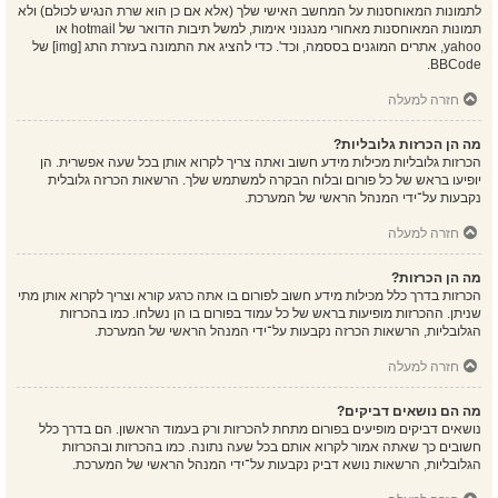
לתמונות המאוחסנות על המחשב האישי שלך (אלא אם כן הוא שרת הנגיש לכולם) ולא
תמונות המאוחסנות מאחורי מנגנוני אימות, למשל תיבות הדואר של hotmail או
yahoo, אתרים המוגנים בססמה, וכד'. כדי להציג את התמונה בעזרת התג [img] של
BBCode.
חזרה למעלה
מה הן הכרזות גלובליות?
הכרזות גלובליות מכילות מידע חשוב ואתה צריך לקרוא אותן בכל שעה אפשרית. הן
יופיעו בראש של כל פורום ובלוח הבקרה למשתמש שלך. הרשאות הכרזה גלובלית
נקבעות על־ידי המנהל הראשי של המערכת.
חזרה למעלה
מה הן הכרזות?
הכרזות בדרך כלל מכילות מידע חשוב לפורום בו אתה כרגע קורא וצריך לקרוא אותן מתי
שניתן. ההכרזות מופיעות בראש של כל עמוד בפורום בו הן נשלחו. כמו בהכרזות
הגלובליות, הרשאות הכרזה נקבעות על־ידי המנהל הראשי של המערכת.
חזרה למעלה
מה הם נושאים דביקים?
נושאים דביקים מופיעים בפורום מתחת להכרזות ורק בעמוד הראשון. הם בדרך כלל
חשובים כך שאתה אמור לקרוא אותם בכל שעה נתונה. כמו בהכרזות ובהכרזות
הגלובליות, הרשאות נושא דביק נקבעות על־ידי המנהל הראשי של המערכת.