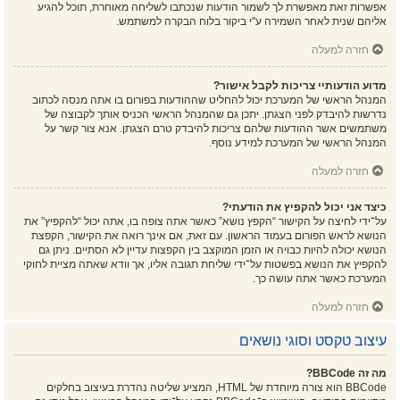
אפשרות זאת מאפשרת לך לשמור הודעות שנכתבו לשליחה מאוחרת, תוכל להגיע
אליהם שנית לאחר השמירה ע"י ביקור בלוח הבקרה למשתמש.
חזרה למעלה
מדוע הודעותיי צריכות לקבל אישור?
המנהל הראשי של המערכת יכול להחליט שההודעות בפורום בו אתה מנסה לכתוב
נדרשות להיבדק לפני הצגתן. יתכן גם שהמנהל הראשי הכניס אותך לקבוצה של
משתמשים אשר ההודעות שלהם צריכות להיבדק טרם הצגתן. אנא צור קשר על
המנהל הראשי של המערכת למידע נוסף.
חזרה למעלה
כיצד אני יכול להקפיץ את הודעתי?
על־ידי לחיצה על הקישור “הקפץ נושא” כאשר אתה צופה בו, אתה יכול “להקפיץ” את
הנושא לראש הפורום בעמוד הראשון. עם זאת, אם אינך רואה את הקישור, הקפצת
הנושא יכולה להיות כבויה או הזמן המוקצב בין הקפצות עדיין לא הסתיים. ניתן גם
להקפיץ את הנושא בפשטות על־ידי שליחת תגובה אליו, אך וודא שאתה מציית לחוקי
המערכת כאשר אתה עושה כך.
חזרה למעלה
עיצוב טקסט וסוגי נושאים
מה זה BBCode?
BBCode הוא צורה מיוחדת של HTML, המציע שליטה נהדרת בעיצוב בחלקים