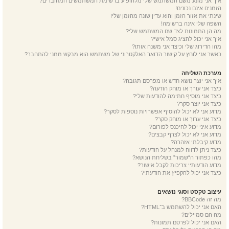
איך אני מונע משם המשתמש שלי מלהופיע ברשימת המשתמשים המחוברים?
הזמנים אינם נכונים!
שינתי את אזור הזמן והוא עדין שונה מהזמן שלי!
השפה שלי אינה ברשימה!
מה הן התמונות לצד שם המשתמש שלי?
איך אני יכול להציג סמל אישי?
מהו הדירוג שלי וכיצד אני משנה אותו?
כאשר אני לוחץ על קישור הדואר האלקטרוני של משתמש הוא מבקש ממני להתחבר?
מערכת השליחה
איך אני יוצר נושא חדש או מפרסם תגובה?
כיצד אני עורך או מוחק הודעה?
כיצד אני מוסיף חתימה להודעות שלי?
כיצד אני יוצר סקר?
מדוע אני לא יכול להוסיף אפשרויות נוספות לסקר?
כיצד אני ערוך או מוחק סקר?
מדוע איני יכול להיכנס לפורום?
מדוע אני לא יכול לצרף קבצים?
מדוע קיבלתי אזהרה?
כיצד ניתן לדווח למנהל על הודעות?
מהו כפתור ה“שמור” בשליחת הנושא?
מדוע הודעותיי צריכות לקבל אישור?
כיצד אני יכול להקפיץ את הודעתי?
עיצוב טקסט וסוגי נושאים
מה זה BBCode?
האם אני יכול להשתמש ב־HTML?
מה הם סמיילים?
האם אני יכול לפרסם תמונות?