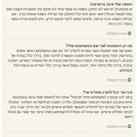
השפה שלי אינה ברשימה!
או שהמנהל הראשי לא התקין השפה או שאף אחד לא תרגם את המערכת לשפה שלך.
נסה לשאול מנהל ראשי האם הוא יכול להתקין את חבילת השפה שאתה צריך. אם
חבילת השפה אינה קיימת, תרגיש חופשי ליצור תרגום חדש. ניתן למצוא מידע נוסף
באתר
phpBB
®.
חזרה למעלה
מה הן התמונות לצד שם המשתמש שלי?
ישנם שני סוגי תמונות אשר עשויים להופיע יחד עם שם המשתמש כאשר צופים
בהודעות. אחד מהם עשוי להיות תמונה הקשורה לדרגה שלך, בדרך כלל בצורה של
כוכבים, ריבועים או נקודות, המציין כמה הודעות כתבת או את מעמדך בפורום. תמונה
אחרת, בדרך כלל גדולה יותר, ידועה כסמל אישי ובדרך כלל ייחודית או אישית לכל
משתמש.
חזרה למעלה
איך אני יכול להציג סמל אישי?
בתוך לוח הבקרה למשתמש תחת "פרופיל" אתה יכול להוסיף סמל אישי באמצעות
אחת מארבע השיטות הבאות: Gravatar, גלריה, תמונה מרוחקת או העלאה. המנהל
הראשי של הפורום יכול להחליט לאפשר סמלים אישיים ולבחור את הדרך שבה ניתן
לבחור סמלים אישיים. אם אתה לא מצליח להשתמש בסמל אישי, צור קשר עם מנהל
ראשי.
חזרה למעלה