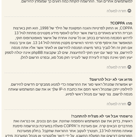
למשתמשים אחרים ועוד. ההרשמה לוקחת כמה רגעים כך שמומלץ להירשם.
חזרה למעלה
מהו COPPA?
COPPA, או החוק לפרטיות והגנה המקוונת של הילד של 1998, הוא חוק בארצות
הברית הדורש מאתרים ברשת אשר יכולים לאסוף מידע מקטינים מתחת לגיל 13
לדרוש הסכמה מההורים בכתב או כל שיטה אחרת של אישור מאפוטרופוס חוקי,
המאפשר את איסוף פרטי הזיהוי האישיים מקטין מתחת לגיל 14 13. אם אינך בטוח
אם חוק זה חל לגביך בתור מישהו המנסה להירשם או לאתר אשר אליו אתה מנסה
להירשם, צור קשר עם יועץ חוקי להתיעצות. שים לב שקבוצת phpBB אינה יכולה לספק
יעוץ חוקי ואינה נקודה ליצירת קשר לענייני חוק מכל סוג, ובפרט הרשום להלן.
חזרה למעלה
מדוע אני לא יכול להרשם?
יש אפשרות שמנהל ראשי סגר את ההרשמה כדי למנוע ממבקרים חדשים להירשם.
לחילופין ייתכן שמנהל ראשי חסם את כתובת ה-IP שלך או את שם המשתמש שאתה
מנסה לרשום. צור קשר עם מנהל ראשי לסיוע.
חזרה למעלה
נרשמתי אבל אני לא מצליח להתחבר!
ראשית, בדוק את שם המשתמש והססמה שהזנת. אם הם נכונים, אז כנראה ואת
מהדברים הבאים קרה. אם מערכת ה־COPPA פועלת במערכת ובהרשמה סימנת
שאתה מתחת לגיל 13, תצטרך לעקוב אחר ההוראות שתקבל. בחלק ממערכות
הפורומים דורשים את הפעלת החשבון, על ידי דואר אלקטרוני או מנהל המערכת; מידע