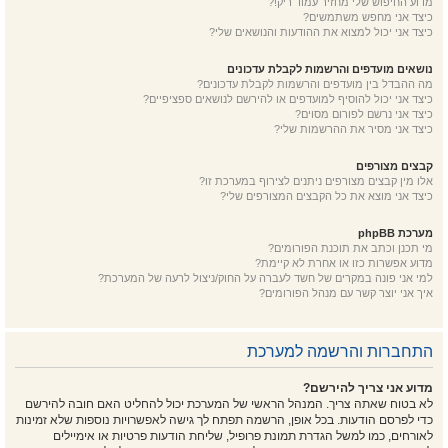
מדוע החיפוש שלי מחזיר עמוד ריק!?
כיצד אני מחפש משתמשים?
כיצד אני יכול למצוא את ההודעות והנושאים שלי?
נושאים מועדפים והרשמות לקבלת עדכונים
מה ההבדל בין מועדפים והרשמות לקבלת עדכונים?
כיצד אני יכול להוסיף למועדפים או להירשם לנושאים ספציפיים?
כיצד אני נרשם לפורום מסוים?
כיצד אני מסיר את ההרשמות שלי?
קבצים מצורפים
אלו מין קבצים מצורפים ניתנים לצירוף במערכת זו?
כיצד אני מוצא את כל הקבצים המצורפים שלי?
מערכת phpBB
מי תכנן וכתב את תוכנת הפורומים?
מדוע אפשרות כזו או אחרת לא קיימת?
למי אני פונה במקרים של חשד לעברה על החוק/ניצול לרעה של המערכת?
איך אני יוצר קשר עם מנהל הפורומים?
התחברות והרשמה למערכת
מדוע אני צריך להירשם?
לא בטוח שאתה צריך. המנהל הראשי של המערכת יכול להחליט האם חובה להירשם
כדי לפרסם הודעות. בכל אופן, הרשמה תפתח לך גישה לאפשרויות נוספות שלא זמינות
לאורחים, כמו למשל הגדרת תמונת פרופיל, שליחת הודעות פרטיות או אימיילים