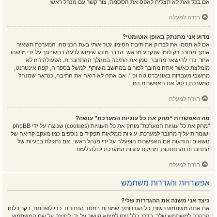
אם בכל זאת לא תצליח לאפס את הססמה, צור קשר עם מנהל ראשי
חזרה למעלה
מדוע אני מתנתק באופן אוטומטי?
אם לא תסמן את לבדוק את תיבת הסימון
זכור אותי
בעת הכניסה, המערכת תשאיר
אותך מחובר רק לזמן שנקבע מראש. הדבר מונע שימוש לרעה בחשבונך על ידי מישהו
אחר. כדי להישאר מחובר, סמן את התיבה במהלך ההתחברות. הפעולה הזו לא
מומלצת כאשר אתה מחובר לפורום במחשב משותף, למשל בספריה, קפה אינטרנט,
מחשבי מעבדות באוניברסיטה וכו׳. אם אתה לא רואה את התיבה, כנראה שמנהל
המערכת ביטל את האפשרות הזו.
חזרה למעלה
מה האפשרות “מחק את כל עוגיות המערכת” עושה?
"מחק את כל עוגיות המערכת" מוחק את כל העוגיות (cookies) שנוצרו על ידי phpBB
ושומרות עליך מחובר למערכת. עוגיות ממלאות תפקידים נוספים כמו מעקב קריאה של
נושאים והודעות אם האפשרות הופעלה על ידי מנהל ראשי. אם נתקלת בבעיות של
התחברות והתנתקות, מחיקת עוגיות המערכת יכולה לעזור.
חזרה למעלה
אפשרויות והגדרות משתמש
כיצד אני משנה את ההגדרות שלי?
אם אתה משתמש רשום, כל הגדרותיך שמורות במסד הנתונים. כדי לשנותם, בקר בלוח
הבקרה למשתמש שלך; בדרך כלל ניתן למצוא קישור על ידי לחיצה על שם המשתמש