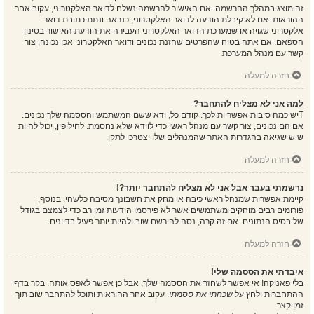
זה מוצג במהלך ההרשמה. אם האישור להרשמה נשלח לדואר האלקטרוני, עקוב אחר
ההוראות. אם לא קיבלת הודעה לדואר האלקטרוני, כנראה ונתת כתובת דואר
אלקטרוני שגויה או שמערכת הדואר האלקטרוני העבירה את הודעת האישור בסינון
הספאם. אם אתה בטוח שהפרטים שהזנת נכונים ודואר האלקטרוני אכן נכונה, צור
קשר עם מנהל המערכת.
חזרה למעלה
למה אני לא מצליח להתחבר?
Tיש כמה סיבות אפשריות לכך. קודם כל, ודא ששם המשתמש והססמה שלך נכונים.
אם הם נכונים, צור קשר עם מנהל ראשי כדי לוודא שלא נחסמת. לחילופין, יכול להיות
שיש שגיאה בהגדרות האתר שהמנהלים שלו יצטרכו לתקן.
חזרה למעלה
נרשמתי בעבר אבל אני לא מצליח להתחבר יותר?!
קיימת אפשרות שמנהל ראשי כיבה או מחק את חשבונך מסיבה כלשהי. בנוסף,
פורומים רבים מוחקים משתמשים אשר לא פירסמו הודעות זמן רב כדי לצמצם בגודל
של בסיס הנתונים. אם זה קרה, נסה להירשם שוב ולהיות יותר פעיל בדיונים.
חזרה למעלה
איבדתי את הססמה שלי!
בלי פאניקה! אי אפשר לשחזר את הססמה שלך, אבל כן אפשר לאפס אותה. בקר בדף
ההתחברות ולחץ על
שכחתי את ססמתי
. עקוב אחר ההוראות ותוכל להתחבר שוב תוך
זמן קצר.