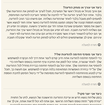
כיצד אני עורך או מוחק הודעה?
אם אינך מנהל או מנהל ראשי של המערכת, תוכל לערוך או למחוק את ההודעות שלך
בלבד. אתה יכול לערוך הודעה על־ידי לחיצה על כפתור העריכה להודעה המיוחסת,
לפעמים לזמן מוגבל בלבד לאחר שההודעה נשלחה. אם מישהו כבר הגיב להודעה,
תמצא תוספת קטנה של טקסט המוצג מתחת להודעה כאשר אתה חוזר לנושא אשר
רושם את מספר הפעמים שערכת אותה יחד עם התאריך והשעה. טקסט זה יופיע רק
אם נשלחה להודעה תגובה. הוא לא יופיע אם מנהל או מנהל ראשי ערך את ההודעה,
אך הם יכולים להשאיר הערה אשר מסבירה מדוע הם ערכו את ההודעה לפי ראות
עיניהם. שים לב שמשתמשים רגילים לא יכולים למחוק הודעה לאחר שקיבלה תגובה.
חזרה למעלה
כיצד אני מוסיף חתימה להודעות שלי?
כדי להוסיף חתימה להודעה אתה חייב קודם ליצור אחת דרך לוח הבקרה למשתמש
שלך. לאחר שנוצרה, אתה יכול לסמן את התיבה
צרף חתימה
בטופס השליחה כדי
להוסיף את החתימה שלך. אתה יכול גם להוסיף חתימה כברירת מחדל לכל ההודעות
שלך על־ידי בחירת האפשרות המתאימה בלוח הבקרה למשתמש. אם תעשה כך, תוכל
עדיין למנוע מהחתימה להתווסף להודעות מסוימות על־ידי ביטול הסימון לתיבת הוספת
החתימה בטופס השליחה.
חזרה למעלה
כיצד אני יוצר סקר?
בזמן שליחת נושא חדש או עריכת ההודעה הראשונה של הנושא, לחץ על התווית
“יצירת סקר” תחת טופס השליחה הראשי. אם אתה לא יכול לראות אותה, אין לך את