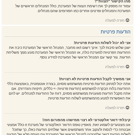
מהו הקישור “הצוות”?
עמוד זה מספק לך את רשימת הצוות של המערכת, כולל המנהלים הראשיים של
המערכת והמנהלים ופרטים אחרים כמו הפורומים שהם מנהלים.
חזרה למעלה
הודעות פרטיות
אני לא יכול לשלוח הודעות פרטיות!
ישנן שלוש סיבות לכך: אינך רשום ו/או מחובר, המנהל הראשי של המערכת כיבה את
ההודעות הפרטיות למערכת כולה, או המנהל הראשי של המערכת מונע ממך משליחת
הודעות. צור קשר עם המנהל הראשי של המערכת למידע נוסף.
חזרה למעלה
אני ממשיך לקבל הודעות פרטיות לא רצויות!
אתה יכול למחוק הודעות פרטיות ממשתמש מסוים, בצורה אוטומטית, באמצעות כללי
ההודעות בלוח הבקרה למשתמש (הודעות פרטיות -> כללים, תיקיות והגדרות). אם
אתה מקבל הודעות פוגעניות ממשתמש מסוים, דווח על ההודעות למנהלים. יש להם
את האפשרות למנוע מהמשתמש לשלוח הודעות פרטיות.
חזרה למעלה
קיבלתי דואר אלקטרוני לא רצוי ממישהו מהפורום הזה!
אנו מצטערים לשמוע זאת. מאפיין טופס הדואר האלקטרוני של מערכת זו כולל אמצעי
אבטחה כדי לנסות ולעקוב אחר משתמשים אשר שולחים הודעות כאלו, כך שתוכל
לשלוח הודעת דואר אלקטרוני למנהל הראשי של המערכת עם העתק מלא של הודעה