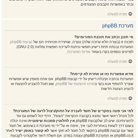
ובחר באפשרות הקבצים המצורפים.
חזרה למעלה
מערכת phpBB
מי תכנן וכתב את תוכנת הפורומים?
תוכנה זו (בצורה הלא ערוכה שלה) נוצרה, שוחררה וזכויותיה הם של
קבוצת phpBB
.
המערכת נבנתה תחת רישיון חופשי וניתנת לעריכה חופשית ומלאה (GNU-2.0).
לפרטים נוספים בקרו בעמוד
אודות המערכת
.
חזרה למעלה
מדוע אפשרות כזו או אחרת לא קיימת?
המערכת נכתבה וקיבלה רישיון על ידי קבוצת phpBB. אם אתה מאמין שיש אפשרות
שצריך להוסיף אנא בקר ב
מרכז ההצעות של phpBB
, שם תוכל להצביע להצעות או
להציע הצעות חדשות
חזרה למעלה
למי אני פונה במקרים של חשד לעברה על החוק/ניצול לרעה של המערכת?
לכל מנהל ראשי אשר נמצא בקבוצה הנקראת “הצוות”. הדף יכול לשמש גם עזר
להערותיכם. שים לב שלקבוצת phpBB
אין לחלוטין סמכות שיפוטית
ואינה יכולה
בשום דרך לשאת באחריות לגבי איך, איפה או על־ידי מי מערכת זו בשימוש. אל תצור
קשר עם קבוצת phpBB בהקשר לכל חומר לא חוקי אשר
לא קשור באופן ישיר
לאתר
phpBB.co.il או המערכת phpBB עצמה בפרט. אם תשלח דואר אלקטרוני לקבוצת