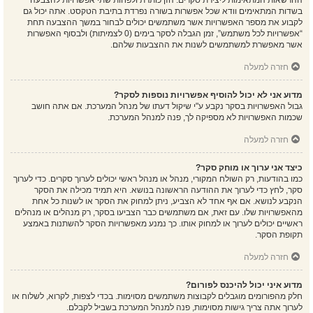
ההרשאות המתאימות ליצירת סקרים. הזן כותרת ולפחות שתי אפשרויות להצבעה
בשדות המתאימים וודא שכל אפשרות בשורה נפרדת בתיבת הטקסט. אתה יכול גם
לקבוע את מספר האפשרויות אשר משתמשים יכולים לבחור במשך ההצבעה תחת
“אפשרויות לכל משתמש”, זמן הגבלה לסקר בימים (0 לצמיתות) ולבסוף האפשרות
אשר מאפשרת למשתמשים לשנות את ההצבעות שלהם.
חזרה למעלה
מדוע אני לא יכול להוסיף אפשרויות נוספות לסקר?
גבול האפשרויות בסקר נקבע ע"י שיקול דעתו של מנהל המערכת. אם אתה חושב
שכמות האפשרויות לא מספיקה לך, פנה למנהל המערכת.
חזרה למעלה
כיצד אני ערוך או מוחק סקר?
כמו בהודעות, רק השולח המקורי, מנהל או מנהל ראשי יכולים לערוך סקרים. כדי לערוך
סקר, לחץ כדי לערוך את ההודעה הראשונה בנושא. היא תמיד מכילה את הסקר
הנקבע לנושא. אם אף אחד לא הצביע, ניתן למחוק את הסקר או לשנות כל אחת
מהאפשרויות שלו. עם זאת, אם משתמשים כבר הצביעו בסקר, רק מנהלים או מנהלים
ראשיים יכולים לערוך או למחוק אותו. כך נמנע מאפשרויות הסקר להשתנות באמצע
תקופת הסקר.
חזרה למעלה
מדוע איני יכול להיכנס לפורום?
חלק מהפורומים מוגבלים לקבוצות משתמשים מסוימות. בכדי לצפות, לקרוא, לשלוח או
לערוך אתה צריך גישות מסוימות, פנה למנהל המערכת בשביל לקבלם.