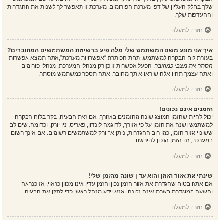
שלך בחלק העליון של דפי מערכת הפורומים. מערכת זו תאפשר לך לשנות את ההגדרות
וההעדפות שלך.
חזרה למעלה
איך אני מונע משם המשתמש שלי מלהופיע ברשימת המשתמשים המחוברים?
בעזרת לוח הבקרה למשתמש, תחת הכותרת “אפשרויות מערכת”,אתה תמצא אפשרות
הסתר את מצבי כמחובר
. הפעל אפשרות זו
כן
ורק מנהלי המערכת, מנהלי פורומים
ואתה עצמך תהיו אלה שיראו אותך מחובר. אתה תספר כמשתמש מוסתר.
חזרה למעלה
הזמנים אינם נכונים!
יכול להיות שהזמן המוצג שונה מהזמנים באזורך. אם זאת הבעיה, בקר בלוח הבקרה
למשתמש ושנה את הזמן על פי אזורך, לדוגמה לונדון, פאריס, ניו יורק, וכדומה. שים לב
ששינוי אזור הזמן, כמו רוב ההגדרות, ניתן אך ורק למשתמשים רשומים. אם אינך רשום
במערכת, זה הזמן הנכון להירשם.
חזרה למעלה
שינתי את אזור הזמן והוא עדין שונה מהזמן שלי!
אם אתה בטוח שהגדרת את אזור הזמן נכון והזמן עדין אינו מכוון כראוי, אז כנראה
והשעה המוגדרת בשרת אינה נכונה. אנא יידע מנהל ראשי כדי לתקן את הבעיה
חזרה למעלה