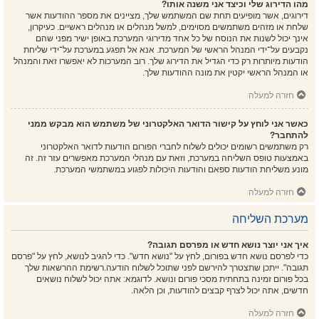
מהו הדירוג שלי וכיצד אני משנה אותו?
דירוגים, אשר מופיעים תחת שם המשתמש שלך, מציינים את מספר ההודעות אשר
שלחת או מזהים משתמשים מסוימים, למשל מנהלים או מנהלים ראשיים. כעיקרון,
אינך יכול לשנות את הנוסח של כל אחד מדירוגי המערכת באופן ישיר מפני שהם
נקבעים על־ידי המנהל הראשי של המערכת. אנא אל תפגע במערכת על־ידי שליחת
הודעות מיותרות רק כדי הגדיל את הדירוג שלך. רוב המערכות לא יאפשרו זאת והמנהל
או המנהל הראשי יקטין את מונה ההודעות שלך.
חזרה למעלה
כאשר אני לוחץ על קישור הדואר האלקטרוני של משתמש הוא מבקש ממני
להתחבר?
רק משתמשים רשומים יכולים לשלוח לחברי הפורום הודעות לדואר האלקטרוני
באמצעות טופס השליחה במערכת, וזאת עם מנהלי המערכת מאפשרים עזר זה. זה
מונע משליחת הודעות ספאם והודעות היכולות לפגוע במשתמשי המערכת.
חזרה למעלה
מערכת השליחה
איך אני יוצר נושא חדש או מפרסם תגובה?
כדי לפרסם נושא חדש בפורום, לחץ על "נושא חדש". כדי להגיב לנושא, לחץ על "פרסם
תגובה". ייתכן שתצטרך להירשם לפני שתוכל לשלוח הודעה.רשימת ההרשאות שלך
בכל פורום זמינה בתחתית מסכי פורום ונושא. לדוגמא: אתה יכול לשלוח נושאים
חדשים, אתה יכול לצרף קבצים להודעות, וכן הלאה.
חזרה למעלה