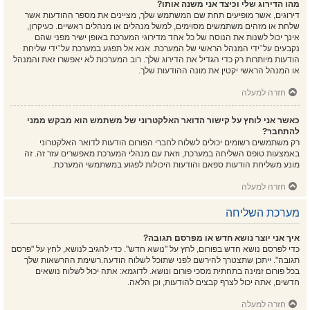
מהו הדירוג שלי וכיצד אני משנה אותו?
דירוגים, אשר מופיעים תחת שם המשתמש שלך, מציינים את מספר ההודעות אשר
שלחת או מזהים משתמשים מסוימים, למשל מנהלים או מנהלים ראשיים. כעיקרון,
אינך יכול לשנות את הנוסח של כל אחד מדירוגי המערכת באופן ישיר מפני שהם
נקבעים על־ידי המנהל הראשי של המערכת. אנא אל תפגע במערכת על־ידי שליחת
הודעות מיותרות רק כדי הגדיל את הדירוג שלך. רוב המערכות לא יאפשרו זאת והמנהל
או המנהל הראשי יקטין את מונה ההודעות שלך.
חזרה למעלה
כאשר אני לוחץ על קישור הדואר האלקטרוני של משתמש הוא מבקש ממני
להתחבר?
רק משתמשים רשומים יכולים לשלוח לחברי הפורום הודעות לדואר האלקטרוני
באמצעות טופס השליחה במערכת, וזאת עם מנהלי המערכת מאפשרים עזר זה. זה
מונע משליחת הודעות ספאם והודעות היכולות לפגוע במשתמשי המערכת.
חזרה למעלה
מערכת השליחה
איך אני יוצר נושא חדש או מפרסם תגובה?
כדי לפרסם נושא חדש בפורום, לחץ על "נושא חדש". כדי להגיב לנושא, לחץ על "פרסם
תגובה". ייתכן שתצטרך להירשם לפני שתוכל לשלוח הודעה.רשימת ההרשאות שלך
בכל פורום זמינה בתחתית מסכי פורום ונושא. לדוגמא: אתה יכול לשלוח נושאים
חדשים, אתה יכול לצרף קבצים להודעות, וכן הלאה.
חזרה למעלה