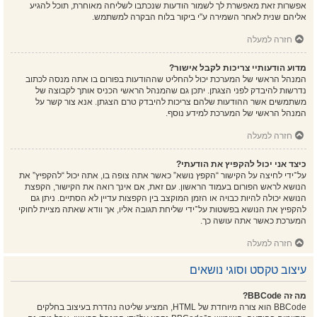
אפשרות זאת מאפשרת לך לשמור הודעות שנכתבו לשליחה מאוחרת, תוכל להגיע
אליהם שנית לאחר השמירה ע"י ביקור בלוח הבקרה למשתמש.
חזרה למעלה
מדוע הודעותיי צריכות לקבל אישור?
המנהל הראשי של המערכת יכול להחליט שההודעות בפורום בו אתה מנסה לכתוב
נדרשות להיבדק לפני הצגתן. יתכן גם שהמנהל הראשי הכניס אותך לקבוצה של
משתמשים אשר ההודעות שלהם צריכות להיבדק טרם הצגתן. אנא צור קשר על
המנהל הראשי של המערכת למידע נוסף.
חזרה למעלה
כיצד אני יכול להקפיץ את הודעתי?
על־ידי לחיצה על הקישור “הקפץ נושא” כאשר אתה צופה בו, אתה יכול “להקפיץ” את
הנושא לראש הפורום בעמוד הראשון. עם זאת, אם אינך רואה את הקישור, הקפצת
הנושא יכולה להיות כבויה או הזמן המוקצב בין הקפצות עדיין לא הסתיים. ניתן גם
להקפיץ את הנושא בפשטות על־ידי שליחת תגובה אליו, אך וודא שאתה מציית לחוקי
המערכת כאשר אתה עושה כך.
חזרה למעלה
עיצוב טקסט וסוגי נושאים
מה זה BBCode?
BBCode הוא צורה מיוחדת של HTML, המציע שליטה נהדרת בעיצוב בחלקים