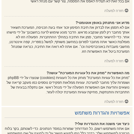
אם בכל זאת לא תצליח לאפס את הססמה, צור קשר עם מנהל ראשי
חזרה למעלה
מדוע אני מתנתק באופן אוטומטי?
אם לא תסמן את לבדוק את תיבת הסימון
זכור אותי
בעת הכניסה, המערכת תשאיר
אותך מחובר רק לזמן שנקבע מראש. הדבר מונע שימוש לרעה בחשבונך על ידי מישהו
אחר. כדי להישאר מחובר, סמן את התיבה במהלך ההתחברות. הפעולה הזו לא
מומלצת כאשר אתה מחובר לפורום במחשב משותף, למשל בספריה, קפה אינטרנט,
מחשבי מעבדות באוניברסיטה וכו׳. אם אתה לא רואה את התיבה, כנראה שמנהל
המערכת ביטל את האפשרות הזו.
חזרה למעלה
מה האפשרות “מחק את כל עוגיות המערכת” עושה?
"מחק את כל עוגיות המערכת" מוחק את כל העוגיות (cookies) שנוצרו על ידי phpBB
ושומרות עליך מחובר למערכת. עוגיות ממלאות תפקידים נוספים כמו מעקב קריאה של
נושאים והודעות אם האפשרות הופעלה על ידי מנהל ראשי. אם נתקלת בבעיות של
התחברות והתנתקות, מחיקת עוגיות המערכת יכולה לעזור.
חזרה למעלה
אפשרויות והגדרות משתמש
כיצד אני משנה את ההגדרות שלי?
אם אתה משתמש רשום, כל הגדרותיך שמורות במסד הנתונים. כדי לשנותם, בקר בלוח
הבקרה למשתמש שלך; בדרך כלל ניתן למצוא קישור על ידי לחיצה על שם המשתמש