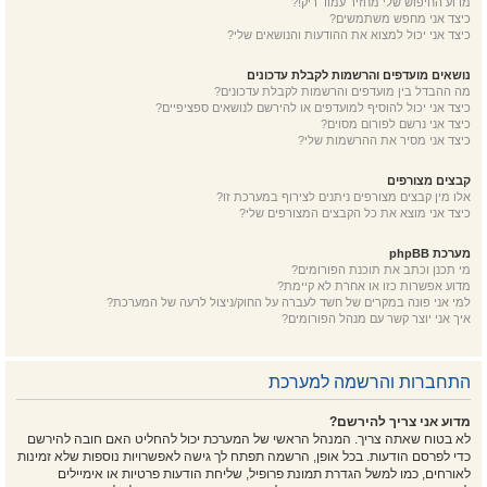
מדוע החיפוש שלי מחזיר עמוד ריק!?
כיצד אני מחפש משתמשים?
כיצד אני יכול למצוא את ההודעות והנושאים שלי?
נושאים מועדפים והרשמות לקבלת עדכונים
מה ההבדל בין מועדפים והרשמות לקבלת עדכונים?
כיצד אני יכול להוסיף למועדפים או להירשם לנושאים ספציפיים?
כיצד אני נרשם לפורום מסוים?
כיצד אני מסיר את ההרשמות שלי?
קבצים מצורפים
אלו מין קבצים מצורפים ניתנים לצירוף במערכת זו?
כיצד אני מוצא את כל הקבצים המצורפים שלי?
מערכת phpBB
מי תכנן וכתב את תוכנת הפורומים?
מדוע אפשרות כזו או אחרת לא קיימת?
למי אני פונה במקרים של חשד לעברה על החוק/ניצול לרעה של המערכת?
איך אני יוצר קשר עם מנהל הפורומים?
התחברות והרשמה למערכת
מדוע אני צריך להירשם?
לא בטוח שאתה צריך. המנהל הראשי של המערכת יכול להחליט האם חובה להירשם
כדי לפרסם הודעות. בכל אופן, הרשמה תפתח לך גישה לאפשרויות נוספות שלא זמינות
לאורחים, כמו למשל הגדרת תמונת פרופיל, שליחת הודעות פרטיות או אימיילים