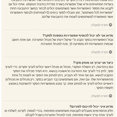
ההרשאות המתאימות ליצירת סקרים. הזן כותרת ולפחות שתי אפשרויות להצבעה
בשדות המתאימים וודא שכל אפשרות בשורה נפרדת בתיבת הטקסט. אתה יכול גם
לקבוע את מספר האפשרויות אשר משתמשים יכולים לבחור במשך ההצבעה תחת
“אפשרויות לכל משתמש”, זמן הגבלה לסקר בימים (0 לצמיתות) ולבסוף האפשרות
אשר מאפשרת למשתמשים לשנות את ההצבעות שלהם.
חזרה למעלה
מדוע אני לא יכול להוסיף אפשרויות נוספות לסקר?
גבול האפשרויות בסקר נקבע ע"י שיקול דעתו של מנהל המערכת. אם אתה חושב
שכמות האפשרויות לא מספיקה לך, פנה למנהל המערכת.
חזרה למעלה
כיצד אני ערוך או מוחק סקר?
כמו בהודעות, רק השולח המקורי, מנהל או מנהל ראשי יכולים לערוך סקרים. כדי לערוך
סקר, לחץ כדי לערוך את ההודעה הראשונה בנושא. היא תמיד מכילה את הסקר
הנקבע לנושא. אם אף אחד לא הצביע, ניתן למחוק את הסקר או לשנות כל אחת
מהאפשרויות שלו. עם זאת, אם משתמשים כבר הצביעו בסקר, רק מנהלים או מנהלים
ראשיים יכולים לערוך או למחוק אותו. כך נמנע מאפשרויות הסקר להשתנות באמצע
תקופת הסקר.
חזרה למעלה
מדוע איני יכול להיכנס לפורום?
חלק מהפורומים מוגבלים לקבוצות משתמשים מסוימות. בכדי לצפות, לקרוא, לשלוח או
לערוך אתה צריך גישות מסוימות, פנה למנהל המערכת בשביל לקבלם.