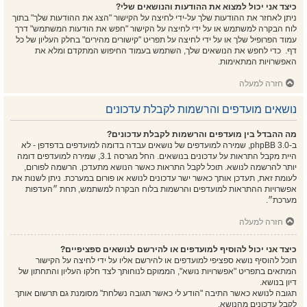
כיצד אני יכול למצוא את ההודעות והנושאים שלי?
ניתן לאחזר את ההודעות שלך על-ידי לחיצה על הקישור "הצג את ההודעות שלך" בתוך
לוח הבקרה למשתמש או על ידי לחיצה על הקישור "חפש את הודעות המשתמש" דרך
עמוד הפרופיל שלך או על ידי לחיצה על תפריט "קישורים מהירים" בחלק העליון של כל
דף. כדי לחפש את הנושאים שלך, השתמש בעמוד החיפוש המתקדם ומלא את
האפשרויות המתאימות.
חזרה למעלה
נושאים מועדפים והרשמות לקבלת עדכונים
מה ההבדל בין מועדפים והרשמות לקבלת עדכונים?
ב-phpBB 3.0, שמירה למועדפים של נושאים עבדה בדומה למועדפים בדפדפן - לא
היית מקבל התראות על עדכונים בנושאים. החל מגרסה 3.1, שמירה למועדפים דומה
יותר להרשמה לנושא. תוכל לקבל התראות כאשר הנושא מתעדכן. הרשמה לפורום,
לעומת זאת, תעדכן אותך כאשר ישר עדכונים לנושא או פורום במערכת. ניתן לשנות את
אפשרויות ההתראות למועדפים והרשמות בלוח הבקרה למשתמש, תחת ״העדפות
מערכת״.
חזרה למעלה
כיצד אני יכול להוסיף למועדפים או להירשם לנושאים ספציפיים?
תוכל להוסיף נושא ספציפי למועדפים או להירשם אליו על ידי לחיצה על הקישור
המתאים בתפריט "אפשרויות נושא", הממוקם לנוחותך לצד חלקו העליון והתחתון של
דיון בנושא.
תגובה לנושא כאשר התיבה "הודע לי כאשר תגובה נשלחת" מסומנת גם תרשום אותך
לקבל עדכונים מהנושא.