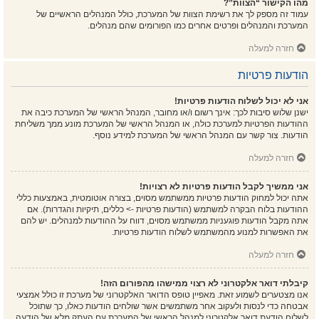
מהו הקישור “הצוות”?
עמוד זה מספק לך את רשימת הצוות של המערכת, כולל המנהלים הראשיים של
המערכת והמנהלים ופרטים אחרים כמו הפורומים שהם מנהלים.
חזרה למעלה
הודעות פרטיות
אני לא יכול לשלוח הודעות פרטיות!
ישנן שלוש סיבות לכך: אינך רשום ו/או מחובר, המנהל הראשי של המערכת כיבה את
ההודעות הפרטיות למערכת כולה, או המנהל הראשי של המערכת מונע ממך משליחת
הודעות. צור קשר עם המנהל הראשי של המערכת למידע נוסף.
חזרה למעלה
אני ממשיך לקבל הודעות פרטיות לא רצויות!
אתה יכול למחוק הודעות פרטיות ממשתמש מסוים, בצורה אוטומטית, באמצעות כללי
ההודעות בלוח הבקרה למשתמש (הודעות פרטיות -> כללים, תיקיות והגדרות). אם
אתה מקבל הודעות פוגעניות ממשתמש מסוים, דווח על ההודעות למנהלים. יש להם
את האפשרות למנוע מהמשתמש לשלוח הודעות פרטיות.
חזרה למעלה
קיבלתי דואר אלקטרוני לא רצוי ממישהו מהפורום הזה!
אנו מצטערים לשמוע זאת. מאפיין טופס הדואר האלקטרוני של מערכת זו כולל אמצעי
אבטחה כדי לנסות ולעקוב אחר משתמשים אשר שולחים הודעות כאלו, כך שתוכל
לשלוח הודעת דואר אלקטרוני למנהל הראשי של המערכת עם העתק מלא של הודעה