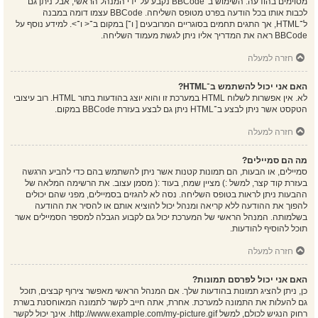
מסוימים בהודעה. השימוש ב־BBCode נקבע על־ידי המנהל הראשי, אבל ניתן גם
לכבות אותו בכל הודעה בפרט מטופס השליחה. BBCode עצמו דומה במבנה
ל־HTML, אך התגים תחמים בסוגריים המרובעים [ ו־] במקום ב־< ו־>. למידע נוסף על
BBCode ראה את המדריך אליו ניתן לגשת מעמוד השליחה.
חזרה למעלה
האם אני יכול להשתמש ב־HTML?
לא. אין אפשרות לשלוח HTML במערכת זו והוא יוצג בהודעות בתור HTML. רוב עיצובי
הטקסט אשר ניתן לבצע ב־HTML ניתן גם לבצע בעזרת BBCode במקום.
חזרה למעלה
מה הם סמיילים?
סמיילים, או הבעות, הם תמונות קטנות אשר ניתן להשתמש בהם כדי להביע הרגשה
בעזרת קוד קצר, למשל :) מציין שמח, בעוד :( מסמן עצוב. את הרשימה המלאה של
ההבעות ניתן לראות בטופס השליחה. נסה לא להגזים בסמיילים, מפני שהם יכולים
להפוך את ההודעה ללא קריאה ומנהל יכול להוציא אותם או להסיר את ההודעה
בשלמותה. המנהל הראשי של המערכת יכול גם לקבוע הגבלה למספר הסמיילים אשר
תוכל להוסיף להודעות.
חזרה למעלה
האם אני יכול לפרסם תמונות?
כן, ניתן להציג תמונות בהודעות שלך. אם המנהל הראשי מאפשר צירוף קבצים, תוכל
גם להעלות את התמונה למערכת. אחרת, אתה חייב לקשר לתמונה המאוחסנת בשרת
רחוק הנגיש לכולם, למשל http://www.example.com/my-picture.gif. אינך יכול לקשר