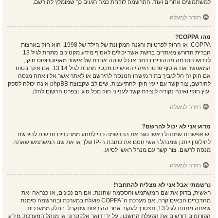
למשתמשים אחרים ועוד. ההרשמה לוקחת כמה רגעים כך שמומלץ להירשם.
חזרה למעלה
מהו COPPA?
COPPA, או החוק לפרטיות והגנה המקוונת של הילד של 1998, הוא חוק בארצות
הברית הדורש מאתרים ברשת אשר יכולים לאסוף מידע מקטינים מתחת לגיל 13
לדרוש הסכמה מההורים בכתב או כל שיטה אחרת של אישור מאפוטרופוס חוקי,
המאפשר את איסוף פרטי הזיהוי האישיים מקטין מתחת לגיל 14 13. אם אינך בטוח
אם חוק זה חל לגביך בתור מישהו המנסה להירשם או לאתר אשר אליו אתה מנסה
להירשם, צור קשר עם יועץ חוקי להתיעצות. שים לב שקבוצת phpBB אינה יכולה לספק
יעוץ חוקי ואינה נקודה ליצירת קשר לענייני חוק מכל סוג, ובפרט הרשום להלן.
חזרה למעלה
מדוע אני לא יכול להרשם?
יש אפשרות שמנהל ראשי סגר את ההרשמה כדי למנוע ממבקרים חדשים להירשם.
לחילופין ייתכן שמנהל ראשי חסם את כתובת ה-IP שלך או את שם המשתמש שאתה
מנסה לרשום. צור קשר עם מנהל ראשי לסיוע.
חזרה למעלה
נרשמתי אבל אני לא מצליח להתחבר!
ראשית, בדוק את שם המשתמש והססמה שהזנת. אם הם נכונים, אז כנראה ואת
מהדברים הבאים קרה. אם מערכת ה־COPPA פועלת במערכת ובהרשמה סימנת
שאתה מתחת לגיל 13, תצטרך לעקוב אחר ההוראות שתקבל. בחלק ממערכות
הפורומים דורשים את הפעלת החשבון, על ידי דואר אלקטרוני או מנהל המערכת; מידע