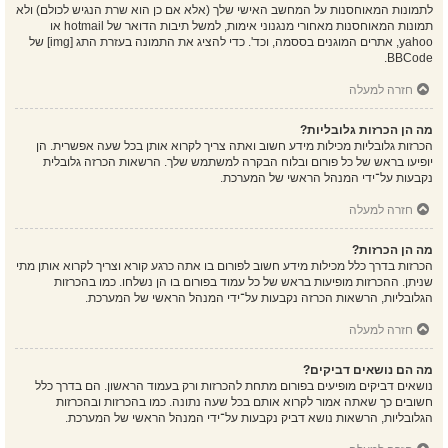
לתמונות המאוחסנות על המחשב האישי שלך (אלא אם כן הוא שרת הנגיש לכולם) ולא
תמונות המאוחסנות מאחורי מנגנוני אימות, למשל תיבות הדואר של hotmail או
yahoo, אתרים המוגנים בססמה, וכד'. כדי להציג את התמונה בעזרת התג [img] של
BBCode.
חזרה למעלה
מה הן הכרזות גלובליות?
הכרזות גלובליות מכילות מידע חשוב ואתה צריך לקרוא אותן בכל שעה אפשרית. הן
יופיעו בראש של כל פורום ובלוח הבקרה למשתמש שלך. הרשאות הכרזה גלובלית
נקבעות על־ידי המנהל הראשי של המערכת.
חזרה למעלה
מה הן הכרזות?
הכרזות בדרך כלל מכילות מידע חשוב לפורום בו אתה כרגע קורא וצריך לקרוא אותן מתי
שניתן. ההכרזות מופיעות בראש של כל עמוד בפורום בו הן נשלחו. כמו בהכרזות
הגלובליות, הרשאות הכרזה נקבעות על־ידי המנהל הראשי של המערכת.
חזרה למעלה
מה הם נושאים דביקים?
נושאים דביקים מופיעים בפורום מתחת להכרזות ורק בעמוד הראשון. הם בדרך כלל
חשובים כך שאתה אמור לקרוא אותם בכל שעה נתונה. כמו בהכרזות ובהכרזות
הגלובליות, הרשאות נושא דביק נקבעות על־ידי המנהל הראשי של המערכת.