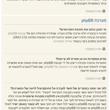
ובחר באפשרות הקבצים המצורפים.
חזרה למעלה
מערכת phpBB
מי תכנן וכתב את תוכנת הפורומים?
תוכנה זו (בצורה הלא ערוכה שלה) נוצרה, שוחררה וזכויותיה הם של
קבוצת phpBB
.
המערכת נבנתה תחת רישיון חופשי וניתנת לעריכה חופשית ומלאה (GNU-2.0).
לפרטים נוספים בקרו בעמוד
אודות המערכת
.
חזרה למעלה
מדוע אפשרות כזו או אחרת לא קיימת?
המערכת נכתבה וקיבלה רישיון על ידי קבוצת phpBB. אם אתה מאמין שיש אפשרות
שצריך להוסיף אנא בקר ב
מרכז ההצעות של phpBB
, שם תוכל להצביע להצעות או
להציע הצעות חדשות
חזרה למעלה
למי אני פונה במקרים של חשד לעברה על החוק/ניצול לרעה של המערכת?
לכל מנהל ראשי אשר נמצא בקבוצה הנקראת “הצוות”. הדף יכול לשמש גם עזר
להערותיכם. שים לב שלקבוצת phpBB
אין לחלוטין סמכות שיפוטית
ואינה יכולה
בשום דרך לשאת באחריות לגבי איך, איפה או על־ידי מי מערכת זו בשימוש. אל תצור
קשר עם קבוצת phpBB בהקשר לכל חומר לא חוקי אשר
לא קשור באופן ישיר
לאתר
phpBB.co.il או המערכת phpBB עצמה בפרט. אם תשלח דואר אלקטרוני לקבוצת