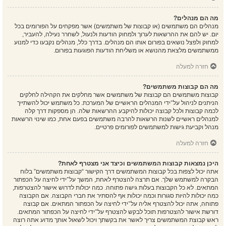
מה הם מנהלים?
מנהלים הם משתמשים (או קבוצות של משתמשים) אשר מפקחים על הפורומים בכל
יום. יש להם את ההרשאות לערוך ולמחוק הודעות ולנעול, לשחרר נעילה, להעביר,
למחוק ולפצל נושאים בפורום אותו הם מנהלים. בדרך כלל, מנהלים נקבעו כדי למנוע
ממשתמשים מלצאת מהנושא או משליחת הודעות הפוגעות בפורום.
חזרה למעלה
מה הם קבוצות משתמשים?
קבוצות משתמשים הם קבוצות של משתמשים אשר מחלקים את הקהילה לחלקים
הניתנים לניהול על־ידי המנהלים הראשיים של המערכת. כל משתמש יכול להשתייך
לכמה קבוצות ולכל קבוצה יכולות להיקבע ההרשאות שלה. הן מספקות דרך קלה
למנהלים ראשיים לשנות הרשאות להרבה משתמשים בפעם אחת, כמו שינוי הרשאות
מנהל וקביעת גישות למשתמשים לפורומים פרטיים.
חזרה למעלה
היכן נמצאות קבוצות המשתמשים וכיצד אני מצטרף לאחת?
אתה יכול לצפות בכל קבוצות המשתמשים דרך הקישור “קבוצות משתמשים” בלוח
הבקרה למשתמש שלך. אם תרצה להצטרף לאחת, המשך על־ידי לחיצה על הכפתור
המתאים. לא כל הקבוצות בעלות גישה פתוחה. כמה יכולות לדרוש אישור להצטרפות,
כמה יכולות להיות סגורות וכמה יכולות אף להסתיר את חברי הקבוצה. אם הקבוצה
פתוחה, אתה יכול להצטרף אליה על־ידי לחיצה על הכפתור המתאים. אם קבוצה
דורשת אישור להצטרפות תוכל לבקש להצטרף על־ידי לחיצה על הכפתור המתאים.
ראש קבוצת המשתמשים צריך לאשר את בקשתך ויכול לשאול אותך מדוע אתה רוצה