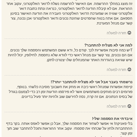
זה מוצג במהלך ההרשמה. אם האישור להרשמה נשלח לדואר האלקטרוני, עקוב אחר
ההוראות. אם לא קיבלת הודעה לדואר האלקטרוני, כנראה ונתת כתובת דואר
אלקטרוני שגויה או שמערכת הדואר האלקטרוני העבירה את הודעת האישור בסינון
הספאם. אם אתה בטוח שהפרטים שהזנת נכונים ודואר האלקטרוני אכן נכונה, צור
קשר עם מנהל המערכת.
חזרה למעלה
למה אני לא מצליח להתחבר?
Tיש כמה סיבות אפשריות לכך. קודם כל, ודא ששם המשתמש והססמה שלך נכונים.
אם הם נכונים, צור קשר עם מנהל ראשי כדי לוודא שלא נחסמת. לחילופין, יכול להיות
שיש שגיאה בהגדרות האתר שהמנהלים שלו יצטרכו לתקן.
חזרה למעלה
נרשמתי בעבר אבל אני לא מצליח להתחבר יותר?!
קיימת אפשרות שמנהל ראשי כיבה או מחק את חשבונך מסיבה כלשהי. בנוסף,
פורומים רבים מוחקים משתמשים אשר לא פירסמו הודעות זמן רב כדי לצמצם בגודל
של בסיס הנתונים. אם זה קרה, נסה להירשם שוב ולהיות יותר פעיל בדיונים.
חזרה למעלה
איבדתי את הססמה שלי!
בלי פאניקה! אי אפשר לשחזר את הססמה שלך, אבל כן אפשר לאפס אותה. בקר בדף
ההתחברות ולחץ על
שכחתי את ססמתי
. עקוב אחר ההוראות ותוכל להתחבר שוב תוך
זמן קצר.