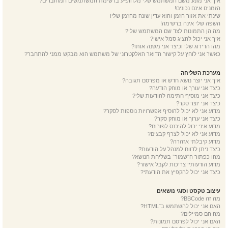
איך אני מונע משם המשתמש שלי מלהופיע ברשימת המשתמשים המחוברים?
הזמנים אינם נכונים!
שינתי את אזור הזמן והוא עדין שונה מהזמן שלי!
השפה שלי אינה ברשימה!
מה הן התמונות לצד שם המשתמש שלי?
איך אני יכול להציג סמל אישי?
מהו הדירוג שלי וכיצד אני משנה אותו?
כאשר אני לוחץ על קישור הדואר האלקטרוני של משתמש הוא מבקש ממני להתחבר?
מערכת השליחה
איך אני יוצר נושא חדש או מפרסם תגובה?
כיצד אני עורך או מוחק הודעה?
כיצד אני מוסיף חתימה להודעות שלי?
כיצד אני יוצר סקר?
מדוע אני לא יכול להוסיף אפשרויות נוספות לסקר?
כיצד אני ערוך או מוחק סקר?
מדוע איני יכול להיכנס לפורום?
מדוע אני לא יכול לצרף קבצים?
מדוע קיבלתי אזהרה?
כיצד ניתן לדווח למנהל על הודעות?
מהו כפתור ה“שמור” בשליחת הנושא?
מדוע הודעותיי צריכות לקבל אישור?
כיצד אני יכול להקפיץ את הודעתי?
עיצוב טקסט וסוגי נושאים
מה זה BBCode?
האם אני יכול להשתמש ב־HTML?
מה הם סמיילים?
האם אני יכול לפרסם תמונות?