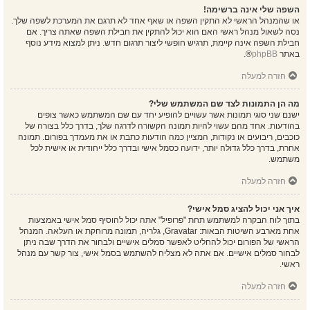
השפה שלי אינה ברשימה!
או שהמנהל הראשי לא התקין השפה או שאף אחד לא תרגם את המערכת לשפה שלך.
נסה לשאול מנהל ראשי האם הוא יכול להתקין את חבילת השפה שאתה צריך. אם
חבילת השפה אינה קיימת, תרגיש חופשי ליצור תרגום חדש. ניתן למצוא מידע נוסף
באתר
phpBB
®.
חזרה למעלה
מה הן התמונות לצד שם המשתמש שלי?
ישנם שני סוגי תמונות אשר עשויים להופיע יחד עם שם המשתמש כאשר צופים
בהודעות. אחד מהם עשוי להיות תמונה הקשורה לדרגה שלך, בדרך כלל בצורה של
כוכבים, ריבועים או נקודות, המציין כמה הודעות כתבת או את מעמדך בפורום. תמונה
אחרת, בדרך כלל גדולה יותר, ידועה כסמל אישי ובדרך כלל ייחודית או אישית לכל
משתמש.
חזרה למעלה
איך אני יכול להציג סמל אישי?
בתוך לוח הבקרה למשתמש תחת "פרופיל" אתה יכול להוסיף סמל אישי באמצעות
אחת מארבע השיטות הבאות: Gravatar, גלריה, תמונה מרוחקת או העלאה. המנהל
הראשי של הפורום יכול להחליט לאפשר סמלים אישיים ולבחור את הדרך שבה ניתן
לבחור סמלים אישיים. אם אתה לא מצליח להשתמש בסמל אישי, צור קשר עם מנהל
ראשי.
חזרה למעלה