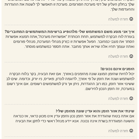
שלך בחלק העליון של דפי מערכת הפורומים. מערכת זו תאפשר לך לשנות את ההגדרות
וההעדפות שלך.
חזרה למעלה
איך אני מונע משם המשתמש שלי מלהופיע ברשימת המשתמשים המחוברים?
בעזרת לוח הבקרה למשתמש, תחת הכותרת “אפשרויות מערכת”,אתה תמצא אפשרות
הסתר את מצבי כמחובר
. הפעל אפשרות זו
כן
ורק מנהלי המערכת, מנהלי פורומים
ואתה עצמך תהיו אלה שיראו אותך מחובר. אתה תספר כמשתמש מוסתר.
חזרה למעלה
הזמנים אינם נכונים!
יכול להיות שהזמן המוצג שונה מהזמנים באזורך. אם זאת הבעיה, בקר בלוח הבקרה
למשתמש ושנה את הזמן על פי אזורך, לדוגמה לונדון, פאריס, ניו יורק, וכדומה. שים לב
ששינוי אזור הזמן, כמו רוב ההגדרות, ניתן אך ורק למשתמשים רשומים. אם אינך רשום
במערכת, זה הזמן הנכון להירשם.
חזרה למעלה
שינתי את אזור הזמן והוא עדין שונה מהזמן שלי!
אם אתה בטוח שהגדרת את אזור הזמן נכון והזמן עדין אינו מכוון כראוי, אז כנראה
והשעה המוגדרת בשרת אינה נכונה. אנא יידע מנהל ראשי כדי לתקן את הבעיה
חזרה למעלה