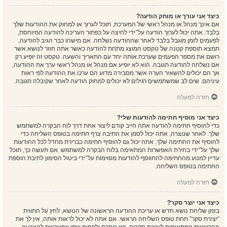
כיצד אני עורך או מוחק הודעה?
אם אינך מנהל או מנהל ראשי של המערכת, תוכל לערוך או למחוק את ההודעות שלך
בלבד. אתה יכול לערוך הודעה על־ידי לחיצה על כפתור העריכה להודעה המיוחסת,
לפעמים לזמן מוגבל בלבד לאחר שההודעה נשלחה. אם מישהו כבר הגיב להודעה,
תמצא תוספת קטנה של טקסט המוצג מתחת להודעה כאשר אתה חוזר לנושא אשר
רושם את מספר הפעמים שערכת אותה יחד עם התאריך והשעה. טקסט זה יופיע רק
אם נשלחה להודעה תגובה. הוא לא יופיע אם מנהל או מנהל ראשי ערך את ההודעה,
אך הם יכולים להשאיר הערה אשר מסבירה מדוע הם ערכו את ההודעה לפי ראות
עיניהם. שים לב שמשתמשים רגילים לא יכולים למחוק הודעה לאחר שקיבלה תגובה.
חזרה למעלה
כיצד אני מוסיף חתימה להודעות שלי?
כדי להוסיף חתימה להודעה אתה חייב קודם ליצור אחת דרך לוח הבקרה למשתמש
שלך. לאחר שנוצרה, אתה יכול לסמן את התיבה
צרף חתימה
בטופס השליחה כדי
להוסיף את החתימה שלך. אתה יכול גם להוסיף חתימה כברירת מחדל לכל ההודעות
שלך על־ידי בחירת האפשרות המתאימה בלוח הבקרה למשתמש. אם תעשה כך, תוכל
עדיין למנוע מהחתימה להתווסף להודעות מסוימות על־ידי ביטול הסימון לתיבת הוספת
החתימה בטופס השליחה.
חזרה למעלה
כיצד אני יוצר סקר?
בזמן שליחת נושא חדש או עריכת ההודעה הראשונה של הנושא, לחץ על התווית
“יצירת סקר” תחת טופס השליחה הראשי. אם אתה לא יכול לראות אותה, אין לך את