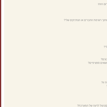
ום הזה!
תוך רשימת החברים או הנודניקים שלי?
י?
נים?
ושאים ספציפיים?
 זו?
ק/ניצול לרעה של המערכת?