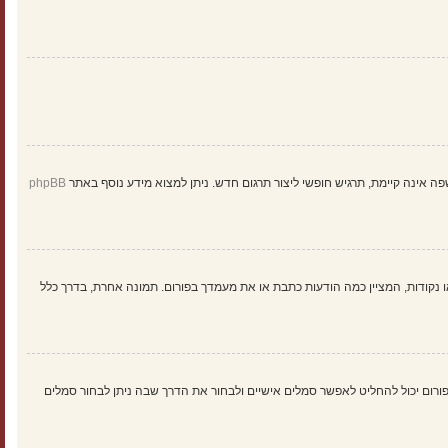
ינה קיימת, תרגיש חופשי ליצור תרגום חדש. ניתן למצוא מידע נוסף באתר
phpBB
 נקודות, המציין כמה הודעות כתבת או את מעמדך בפורום. תמונה אחרת, בדרך כלל
: Gravatar, גלריה, תמונה מרוחקת או העלאה. המנהל הראשי של הפורום יכול להחליט לאפשר סמלים אישיים ולבחור את הדרך שבה ניתן לבחור סמלים