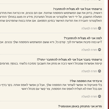
נרשמתי אבל אני לא מצליח להתחבר!
הפעלת החשבון, על ידי דואר אלקטרוני או מנהל המערכת; מידע זה מוצג במהלך ההרש
האלקטרוני העבירה את הודעת האישור בסינון הספאם. אם אתה בטוח שהפרטים שהזנת נ
חזרה למעלה
למה אני לא מצליח להתחבר?
Tיש כמה סיבות אפשריות לכך. קודם כל, ודא ששם המשתמש והססמה שלך נכונים. אם הם נכונים, צור קשר עם מנהל ראשי כדי לוודא שלא נחסמת. לחילופין, יכול להיות שיש שגיאה בהגדרות האתר שהמנהלים שלו יצטרכו לתקן.
חזרה למעלה
נרשמתי בעבר אבל אני לא מצליח להתחבר יותר?!
קיימת אפשרות שמנהל ראשי כיבה או מחק את חשבונך מסיבה כלשהי. בנוסף, פורומים ר
חזרה למעלה
איבדתי את הססמה שלי!
בלי פאניקה! אי אפשר לשחזר את הססמה שלך, אבל כן אפשר לאפס אותה. בקר בדף 
אם בכל זאת לא תצליח לאפס את הססמה, צור קשר עם מנהל ראשי
חזרה למעלה
מדוע אני מתנתק באופן אוטומטי?