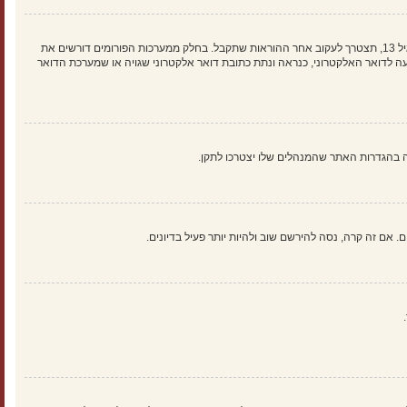
ראשית, בדוק את שם המשתמש והססמה שהזנת. אם הם נכונים, אז כנראה ואת מהדברים הבאים קרה. אם מערכת ה־COPPA פועלת במערכת ובהרשמה סימנת שאתה מתחת לגיל 13, תצטרך לעקוב אחר ההוראות שתקבל. בחלק ממערכות הפורומים דורשים את
 לדואר האלקטרוני, כנראה ונתת כתובת דואר אלקטרוני שגויה או שמערכת הדואר
אם זה קרה, נסה להירשם שוב ולהיות יותר פעיל בדיונים.