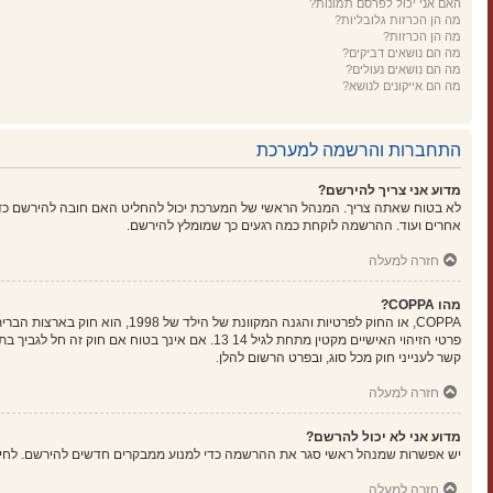
האם אני יכול לפרסם תמונות?
מה הן הכרזות גלובליות?
מה הן הכרזות?
מה הם נושאים דביקים?
מה הם נושאים נעולים?
מה הם אייקונים לנושא?
התחברות והרשמה למערכת
מדוע אני צריך להירשם?
לא בטוח שאתה צריך. המנהל הראשי של המערכת יכול להחליט האם חובה להירשם כדי ל
אחרים ועוד. ההרשמה לוקחת כמה רגעים כך שמומלץ להירשם.
חזרה למעלה
מהו COPPA?
קשר לענייני חוק מכל סוג, ובפרט הרשום להלן.
חזרה למעלה
מדוע אני לא יכול להרשם?
יש אפשרות שמנהל ראשי סגר את ההרשמה כדי למנוע ממבקרים חדשים להירשם. לחילופין ייתכן שמנהל ראשי חסם את כתובת ה-IP שלך או
חזרה למעלה