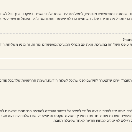
ו מזהים משתמשים מסוימים, למשל מנהלים או מנהלים ראשיים. כעיקרון, אינך יכול לשנות
די הגדיל את הדירוג שלך. רוב המערכות לא יאפשרו זאת והמנהל או המנהל הראשי יקטין א
חבר?
ת טופס השליחה במערכת, וזאת עם מנהלי המערכת מאפשרים עזר זה. זה מונע משליחת הוד
 תגובה". ייתכן שתצטרך להירשם לפני שתוכל לשלוח הודעה.רשימת ההרשאות שלך בכל פורום 
בד. אתה יכול לערוך הודעה על־ידי לחיצה על כפתור העריכה להודעה המיוחסת, לפעמים ל
ים שערכת אותה יחד עם התאריך והשעה. טקסט זה יופיע רק אם נשלחה להודעה תגובה. ה
גילים לא יכולים למחוק הודעה לאחר שקיבלה תגובה.