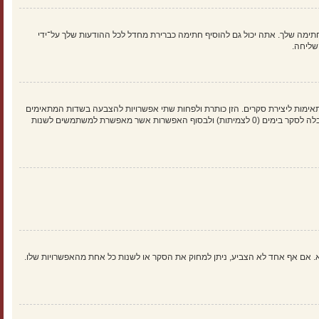
ימה שלך. אתה יכול גם להוסיף חתימה כברירת מחדל לכל ההודעות שלך על־ידי
שליחה.
אימות ליצירת סקרים. הזן כותרת ולפחות שתי אפשרויות להצבעה בשדות המתאימים
וודא שכל אפשרות בשורה נפרדת בתיבת הטקסט. אתה יכול גם לקבוע את מספר האפשרויות אשר משתמשים יכולים לבחור במשך ההצבעה תחת “אפשרויות לכל משתמש”, זמן הגבלה לסקר בימים (0 לצמיתות) ולבסוף האפשרות אשר מאפשרת למשתמשים לשנות
א. אם אף אחד לא הצביע, ניתן למחוק את הסקר או לשנות כל אחת מהאפשרויות שלו.