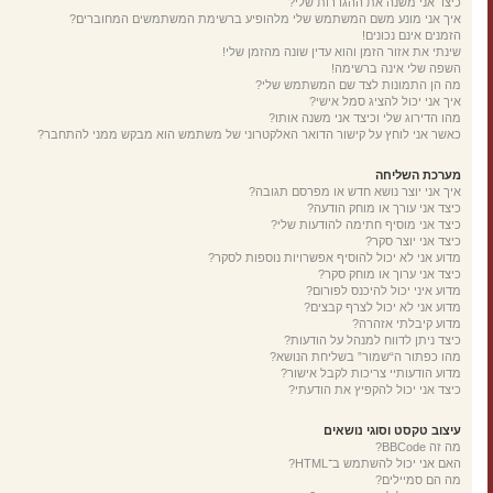
כיצד אני משנה את ההגדרות שלי?
איך אני מונע משם המשתמש שלי מלהופיע ברשימת המשתמשים המחוברים?
הזמנים אינם נכונים!
שינתי את אזור הזמן והוא עדין שונה מהזמן שלי!
השפה שלי אינה ברשימה!
מה הן התמונות לצד שם המשתמש שלי?
איך אני יכול להציג סמל אישי?
מהו הדירוג שלי וכיצד אני משנה אותו?
כאשר אני לוחץ על קישור הדואר האלקטרוני של משתמש הוא מבקש ממני להתחבר?
מערכת השליחה
איך אני יוצר נושא חדש או מפרסם תגובה?
כיצד אני עורך או מוחק הודעה?
כיצד אני מוסיף חתימה להודעות שלי?
כיצד אני יוצר סקר?
מדוע אני לא יכול להוסיף אפשרויות נוספות לסקר?
כיצד אני ערוך או מוחק סקר?
מדוע איני יכול להיכנס לפורום?
מדוע אני לא יכול לצרף קבצים?
מדוע קיבלתי אזהרה?
כיצד ניתן לדווח למנהל על הודעות?
מהו כפתור ה“שמור” בשליחת הנושא?
מדוע הודעותיי צריכות לקבל אישור?
כיצד אני יכול להקפיץ את הודעתי?
עיצוב טקסט וסוגי נושאים
מה זה BBCode?
האם אני יכול להשתמש ב־HTML?
מה הם סמיילים?