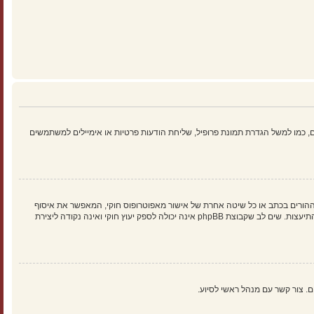
 כמו למשל הגדרת תמונת פרופיל, שליחת הודעות פרטיות או אימיילים למשתמשים
הילד של 1998, הוא חוק בארצות הברית הדורש מאתרים ברשת אשר יכולים לאסוף מידע מקטינים מתחת לגיל 13 לדרוש הסכמה מההורים בכתב או כל שיטה אחרת של אישור מאפוטרופוס חוקי, המאפשר את איסוף
פרטי הזיהוי האישיים מקטין מתחת לגיל 14 13. אם אינך בטוח אם חוק זה חל לגביך בתור מישהו המנסה להירשם או לאתר אשר אליו אתה מנסה להירשם, צור קשר עם יועץ חוקי להתיעצות. שים לב שקבוצת phpBB אינה יכולה לספק יעוץ חוקי ואינה נקודה ליצירת