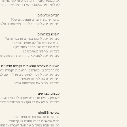
אני ממשיך לקבל הודעות פרטיות לא רצויות!
קיבלתי דואר אלקטרוני לא רצוי ממישהו מהפור
חברים ונודניקים
מהם רשימת החברים והנודניקים שלי?
כיצד אני יכול להוסיף / להסיר משתמשים אל/מ
חיפוש בפורומים
כיצד אני יכול לחפש בפורום או בפורומים?
מדוע החיפוש שלי לא מחזיר תוצאות?
מדוע החיפוש שלי מחזיר עמוד ריק!?
כיצד אני מחפש משתמשים?
כיצד אני יכול למצוא את ההודעות והנושאים של
נושאים מועדפים והרשמות לקבלת עדכונים
מה ההבדל בין מועדפים והרשמות לקבלת עדכו
כיצד אני יכול להוסיף למועדפים או להירשם לנ
כיצד אני נרשם לפורום מסוים?
כיצד אני מסיר את ההרשמות שלי?
קבצים מצורפים
אלו מין קבצים מצורפים ניתנים לצירוף במערכת
כיצד אני מוצא את כל הקבצים המצורפים שלי?
מערכת phpBB
מי תכנן וכתב את תוכנת הפורומים?
מדוע אפשרות כזו או אחרת לא קיימת?
למי אני פונה במקרים של חשד לעברה על החו