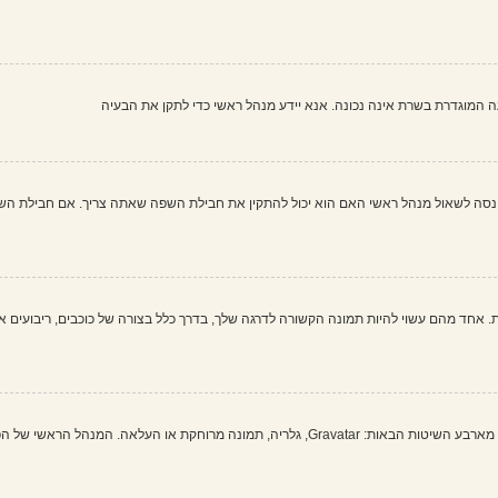
שעה המוגדרת בשרת אינה נכונה. אנא יידע מנהל ראשי כדי לתקן את הבעיה
 לשאול מנהל ראשי האם הוא יכול להתקין את חבילת השפה שאתה צריך. אם חבילת השפה א
 אחד מהם עשוי להיות תמונה הקשורה לדרגה שלך, בדרך כלל בצורה של כוכבים, ריבועים או
בתוך לוח הבקרה למשתמש תחת "פרופיל" אתה יכול להוסיף סמל אישי באמצעות אחת מארבע השיטות הבאות