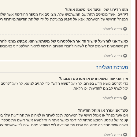
מהו הדירוג שלי וכיצד אני משנה אותו?
דירוגים, אשר מופיעים תחת שם המשתמש שלך, מציינים את מספר ההודעות אשר שלחת א
המנהל הראשי של המערכת. אנא אל תפגע במערכת על־ידי שליחת הודעות מיותרות רק כ
חזרה למעלה
כאשר אני לוחץ על קישור הדואר האלקטרוני של משתמש הוא מבקש ממני להת
רק משתמשים רשומים יכולים לשלוח לחברי הפורום הודעות לדואר האלקטרוני באמצעו
חזרה למעלה
מערכת השליחה
איך אני יוצר נושא חדש או מפרסם תגובה?
כדי לפרסם נושא חדש בפורום, לחץ על "נושא חדש". כדי להגיב לנושא, לחץ על "פרסם
יכול לצרף קבצים להודעות, וכן הלאה.
חזרה למעלה
כיצד אני עורך או מוחק הודעה?
אם אינך מנהל או מנהל ראשי של המערכת, תוכל לערוך או למחוק את ההודעות שלך בל
קטנה של טקסט המוצג מתחת להודעה כאשר אתה חוזר לנושא אשר רושם את מספר הפעמ
הערה אשר מסבירה מדוע הם ערכו את ההודעה לפי ראות עיניהם. שים לב שמשתמשים ר
חזרה למעלה