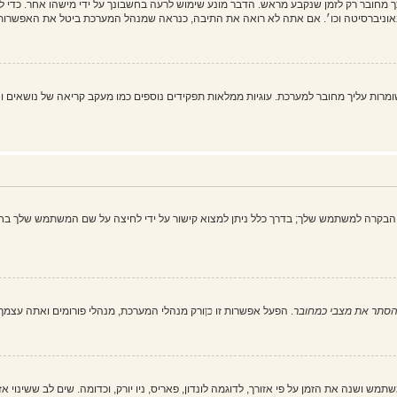
מחובר רק לזמן שנקבע מראש. הדבר מונע שימוש לרעה בחשבונך על ידי מישהו אחר. כדי 
וניברסיטה וכו׳. אם אתה לא רואה את התיבה, כנראה שמנהל המערכת ביטל את האפשרות 
 את כל עוגיות המערכת" מוחק את כל העוגיות (cookies) שנוצרו על ידי phpBB ושומרות עליך מחובר למערכת. עוגיות ממלאות תפקיד
הבקרה למשתמש שלך; בדרך כלל ניתן למצוא קישור על ידי לחיצה על שם המשתמש שלך בחל
סתר את מצבי כמחובר
. הפעל אפשרות זו
כן
ורק מנהלי המערכת, מנהלי פורומים ואתה עצמ
ש ושנה את הזמן על פי אזורך, לדוגמה לונדון, פאריס, ניו יורק, וכדומה. שים לב ששינוי א