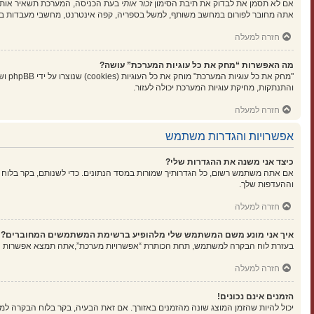
אם לא תסמן את לבדוק את תיבת הסימון
זכור אותי
בעת הכניסה, המערכת תשאיר אותך 
אתה מחובר לפורום במחשב משותף, למשל בספריה, קפה אינטרנט, מחשבי מעבדות בא
חזרה למעלה
מה האפשרות “מחק את כל עוגיות המערכת” עושה?
"מחק
והתנתקות, מחיקת עוגיות המערכת יכולה לעזור.
חזרה למעלה
אפשרויות והגדרות משתמש
כיצד אני משנה את ההגדרות שלי?
אם אתה משתמש רשום, כל הגדרותיך שמורות במסד הנתונים. כדי לשנותם, בקר בלוח 
וההעדפות שלך.
חזרה למעלה
איך אני מונע משם המשתמש שלי מלהופיע ברשימת המשתמשים המחוברים?
בעזרת לוח הבקרה למשתמש, תחת הכותרת “אפשרויות מערכת”,אתה תמצא אפשרות
ה
חזרה למעלה
הזמנים אינם נכונים!
יכול להיות שהזמן המוצג שונה מהזמנים באזורך. אם זאת הבעיה, בקר בלוח הבקרה למשתמ