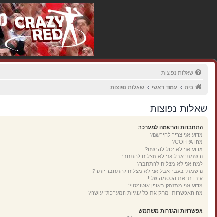
שאלות נפוצות
בית
עמוד ראשי
שאלות נפוצות
שאלות נפוצות
התחברות והרשמה למערכת
מדוע אני צריך להירשם?
מהו COPPA?
מדוע אני לא יכול להרשם?
נרשמתי אבל אני לא מצליח להתחבר!
למה אני לא מצליח להתחבר?
נרשמתי בעבר אבל אני לא מצליח להתחבר יותר?!
איבדתי את הססמה שלי!
מדוע אני מתנתק באופן אוטומטי?
מה האפשרות “מחק את כל עוגיות המערכת” עושה?
אפשרויות והגדרות משתמש