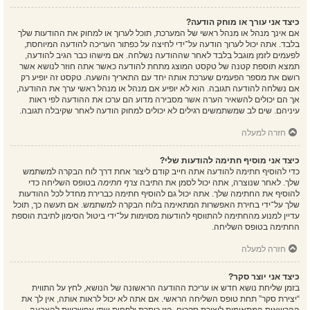
כיצד אני עורך או מוחק הודעה?
אם אינך מנהל או מנהל ראשי של המערכת, תוכל לערוך או למחוק את ההודעות שלך
בלבד. אתה יכול לערוך הודעה על־ידי לחיצה על כפתור העריכה להודעה המיוחסת,
לפעמים לזמן מוגבל בלבד לאחר שההודעה נשלחה. אם מישהו כבר הגיב להודעה,
תמצא תוספת קטנה של טקסט המוצג מתחת להודעה כאשר אתה חוזר לנושא אשר
רושם את מספר הפעמים שערכת אותה יחד עם התאריך והשעה. טקסט זה יופיע רק
אם נשלחה להודעה תגובה. הוא לא יופיע אם מנהל או מנהל ראשי ערך את ההודעה,
אך הם יכולים להשאיר הערה אשר מסבירה מדוע הם ערכו את ההודעה לפי ראות
עיניהם. שים לב שמשתמשים רגילים לא יכולים למחוק הודעה לאחר שקיבלה תגובה.
חזרה למעלה
כיצד אני מוסיף חתימה להודעות שלי?
כדי להוסיף חתימה להודעה אתה חייב קודם ליצור אחת דרך לוח הבקרה למשתמש
שלך. לאחר שנוצרה, אתה יכול לסמן את התיבה
צרף חתימה
בטופס השליחה כדי
להוסיף את החתימה שלך. אתה יכול גם להוסיף חתימה כברירת מחדל לכל ההודעות
שלך על־ידי בחירת האפשרות המתאימה בלוח הבקרה למשתמש. אם תעשה כך, תוכל
עדיין למנוע מהחתימה להתווסף להודעות מסוימות על־ידי ביטול הסימון לתיבת הוספת
החתימה בטופס השליחה.
חזרה למעלה
כיצד אני יוצר סקר?
בזמן שליחת נושא חדש או עריכת ההודעה הראשונה של הנושא, לחץ על התווית
“יצירת סקר” תחת טופס השליחה הראשי. אם אתה לא יכול לראות אותה, אין לך את