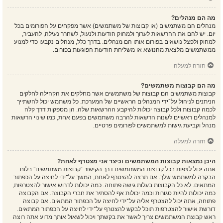
מה הם מנהלים?
מנהלים הם משתמשים (או קבוצות של משתמשים) אשר מפקחים על הפורומים בכל
יום. יש להם את ההרשאות לערוך ולמחוק הודעות ולנעול, לשחרר נעילה, להעביר,
למחוק ולפצל נושאים בפורום אותו הם מנהלים. בדרך כלל, מנהלים נקבעו כדי למנוע
ממשתמשים מלצאת מהנושא או משליחת הודעות הפוגעות בפורום.
חזרה למעלה
מה הם קבוצות משתמשים?
קבוצות משתמשים הם קבוצות של משתמשים אשר מחלקים את הקהילה לחלקים
הניתנים לניהול על־ידי המנהלים הראשיים של המערכת. כל משתמש יכול להשתייך
לכמה קבוצות ולכל קבוצה יכולות להיקבע ההרשאות שלה. הן מספקות דרך קלה
למנהלים ראשיים לשנות הרשאות להרבה משתמשים בפעם אחת, כמו שינוי הרשאות
מנהל וקביעת גישות למשתמשים לפורומים פרטיים.
חזרה למעלה
היכן נמצאות קבוצות המשתמשים וכיצד אני מצטרף לאחת?
אתה יכול לצפות בכל קבוצות המשתמשים דרך הקישור “קבוצות משתמשים” בלוח
הבקרה למשתמש שלך. אם תרצה להצטרף לאחת, המשך על־ידי לחיצה על הכפתור
המתאים. לא כל הקבוצות בעלות גישה פתוחה. כמה יכולות לדרוש אישור להצטרפות,
כמה יכולות להיות סגורות וכמה יכולות אף להסתיר את חברי הקבוצה. אם הקבוצה
פתוחה, אתה יכול להצטרף אליה על־ידי לחיצה על הכפתור המתאים. אם קבוצה
דורשת אישור להצטרפות תוכל לבקש להצטרף על־ידי לחיצה על הכפתור המתאים.
ראש קבוצת המשתמשים צריך לאשר את בקשתך ויכול לשאול אותך מדוע אתה רוצה