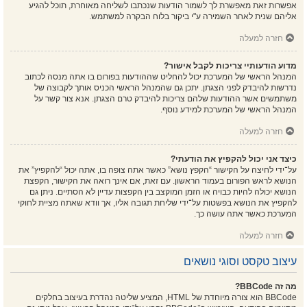
אפשרות זאת מאפשרת לך לשמור הודעות שנכתבו לשליחה מאוחרת, תוכל להגיע
אליהם שנית לאחר השמירה ע"י ביקור בלוח הבקרה למשתמש.
חזרה למעלה
מדוע הודעותיי צריכות לקבל אישור?
המנהל הראשי של המערכת יכול להחליט שההודעות בפורום בו אתה מנסה לכתוב
נדרשות להיבדק לפני הצגתן. יתכן גם שהמנהל הראשי הכניס אותך לקבוצה של
משתמשים אשר ההודעות שלהם צריכות להיבדק טרם הצגתן. אנא צור קשר על
המנהל הראשי של המערכת למידע נוסף.
חזרה למעלה
כיצד אני יכול להקפיץ את הודעתי?
על־ידי לחיצה על הקישור “הקפץ נושא” כאשר אתה צופה בו, אתה יכול “להקפיץ” את
הנושא לראש הפורום בעמוד הראשון. עם זאת, אם אינך רואה את הקישור, הקפצת
הנושא יכולה להיות כבויה או הזמן המוקצב בין הקפצות עדיין לא הסתיים. ניתן גם
להקפיץ את הנושא בפשטות על־ידי שליחת תגובה אליו, אך וודא שאתה מציית לחוקי
המערכת כאשר אתה עושה כך.
חזרה למעלה
עיצוב טקסט וסוגי נושאים
מה זה BBCode?
BBCode הוא צורה מיוחדת של HTML, המציע שליטה נהדרת בעיצוב בחלקים