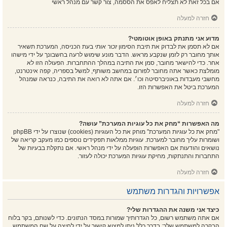
אם בכל זאת לא תצליח לאפס את הססמה, צור קשר עם מנהל ראשי
חזרה למעלה
מדוע אני מתנתק באופן אוטומטי?
אם לא תסמן את לבדוק את תיבת הסימון
זכור אותי
בעת הכניסה, המערכת תשאיר
אותך מחובר רק לזמן שנקבע מראש. הדבר מונע שימוש לרעה בחשבונך על ידי מישהו
אחר. כדי להישאר מחובר, סמן את התיבה במהלך ההתחברות. הפעולה הזו לא
מומלצת כאשר אתה מחובר לפורום במחשב משותף, למשל בספריה, קפה אינטרנט,
מחשבי מעבדות באוניברסיטה וכו׳. אם אתה לא רואה את התיבה, כנראה שמנהל
המערכת ביטל את האפשרות הזו.
חזרה למעלה
מה האפשרות “מחק את כל עוגיות המערכת” עושה?
"מחק את כל עוגיות המערכת" מוחק את כל העוגיות (cookies) שנוצרו על ידי phpBB
ושומרות עליך מחובר למערכת. עוגיות ממלאות תפקידים נוספים כמו מעקב קריאה של
נושאים והודעות אם האפשרות הופעלה על ידי מנהל ראשי. אם נתקלת בבעיות של
התחברות והתנתקות, מחיקת עוגיות המערכת יכולה לעזור.
חזרה למעלה
אפשרויות והגדרות משתמש
כיצד אני משנה את ההגדרות שלי?
אם אתה משתמש רשום, כל הגדרותיך שמורות במסד הנתונים. כדי לשנותם, בקר בלוח
הבקרה למשתמש שלך; בדרך כלל ניתן למצוא קישור על ידי לחיצה על שם המשתמש