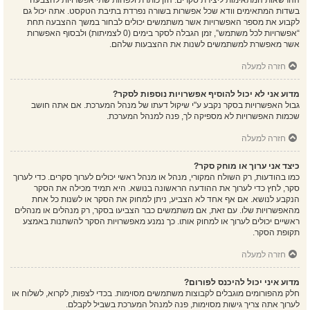
ההרשאות המתאימות ליצירת סקרים. הזן כותרת ולפחות שתי אפשרויות להצבעה
בשדות המתאימים וודא שכל אפשרות בשורה נפרדת בתיבת הטקסט. אתה יכול גם
לקבוע את מספר האפשרויות אשר משתמשים יכולים לבחור במשך ההצבעה תחת
“אפשרויות לכל משתמש”, זמן הגבלה לסקר בימים (0 לצמיתות) ולבסוף האפשרות
אשר מאפשרת למשתמשים לשנות את ההצבעות שלהם.
חזרה למעלה
מדוע אני לא יכול להוסיף אפשרויות נוספות לסקר?
גבול האפשרויות בסקר נקבע ע"י שיקול דעתו של מנהל המערכת. אם אתה חושב
שכמות האפשרויות לא מספיקה לך, פנה למנהל המערכת.
חזרה למעלה
כיצד אני ערוך או מוחק סקר?
כמו בהודעות, רק השולח המקורי, מנהל או מנהל ראשי יכולים לערוך סקרים. כדי לערוך
סקר, לחץ כדי לערוך את ההודעה הראשונה בנושא. היא תמיד מכילה את הסקר
הנקבע לנושא. אם אף אחד לא הצביע, ניתן למחוק את הסקר או לשנות כל אחת
מהאפשרויות שלו. עם זאת, אם משתמשים כבר הצביעו בסקר, רק מנהלים או מנהלים
ראשיים יכולים לערוך או למחוק אותו. כך נמנע מאפשרויות הסקר להשתנות באמצע
תקופת הסקר.
חזרה למעלה
מדוע איני יכול להיכנס לפורום?
חלק מהפורומים מוגבלים לקבוצות משתמשים מסוימות. בכדי לצפות, לקרוא, לשלוח או
לערוך אתה צריך גישות מסוימות, פנה למנהל המערכת בשביל לקבלם.