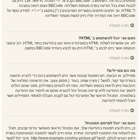
מסוימים בהודעה. השימוש ב־BBCode נקבע על־ידי המנהל הראשי, אבל ניתן גם
לכבות אותו בכל הודעה בפרט מטופס השליחה. BBCode עצמו דומה במבנה
ל־HTML, אך התגים תחמים בסוגריים המרובעים [ ו־] במקום ב־< ו־>. למידע נוסף על
BBCode ראה את המדריך אליו ניתן לגשת מעמוד השליחה.
חזרה למעלה
האם אני יכול להשתמש ב־HTML?
לא. אין אפשרות לשלוח HTML במערכת זו והוא יוצג בהודעות בתור HTML. רוב עיצובי
הטקסט אשר ניתן לבצע ב־HTML ניתן גם לבצע בעזרת BBCode במקום.
חזרה למעלה
מה הם סמיילים?
סמיילים, או הבעות, הם תמונות קטנות אשר ניתן להשתמש בהם כדי להביע הרגשה
בעזרת קוד קצר, למשל :) מציין שמח, בעוד :( מסמן עצוב. את הרשימה המלאה של
ההבעות ניתן לראות בטופס השליחה. נסה לא להגזים בסמיילים, מפני שהם יכולים
להפוך את ההודעה ללא קריאה ומנהל יכול להוציא אותם או להסיר את ההודעה
בשלמותה. המנהל הראשי של המערכת יכול גם לקבוע הגבלה למספר הסמיילים אשר
תוכל להוסיף להודעות.
חזרה למעלה
האם אני יכול לפרסם תמונות?
כן, ניתן להציג תמונות בהודעות שלך. אם המנהל הראשי מאפשר צירוף קבצים, תוכל
גם להעלות את התמונה למערכת. אחרת, אתה חייב לקשר לתמונה המאוחסנת בשרת
רחוק הנגיש לכולם, למשל http://www.example.com/my-picture.gif. אינך יכול לקשר