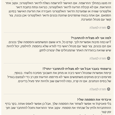
זה מוצג במהלך ההרשמה. אם האישור להרשמה נשלח לדואר האלקטרוני, עקוב אחר
ההוראות. אם לא קיבלת הודעה לדואר האלקטרוני, כנראה ונתת כתובת דואר
אלקטרוני שגויה או שמערכת הדואר האלקטרוני העבירה את הודעת האישור בסינון
הספאם. אם אתה בטוח שהפרטים שהזנת נכונים ודואר האלקטרוני אכן נכונה, צור
קשר עם מנהל המערכת.
חזרה למעלה
למה אני לא מצליח להתחבר?
Tיש כמה סיבות אפשריות לכך. קודם כל, ודא ששם המשתמש והססמה שלך נכונים.
אם הם נכונים, צור קשר עם מנהל ראשי כדי לוודא שלא נחסמת. לחילופין, יכול להיות
שיש שגיאה בהגדרות האתר שהמנהלים שלו יצטרכו לתקן.
חזרה למעלה
נרשמתי בעבר אבל אני לא מצליח להתחבר יותר?!
קיימת אפשרות שמנהל ראשי כיבה או מחק את חשבונך מסיבה כלשהי. בנוסף,
פורומים רבים מוחקים משתמשים אשר לא פירסמו הודעות זמן רב כדי לצמצם בגודל
של בסיס הנתונים. אם זה קרה, נסה להירשם שוב ולהיות יותר פעיל בדיונים.
חזרה למעלה
איבדתי את הססמה שלי!
בלי פאניקה! אי אפשר לשחזר את הססמה שלך, אבל כן אפשר לאפס אותה. בקר בדף
ההתחברות ולחץ על
שכחתי את ססמתי
. עקוב אחר ההוראות ותוכל להתחבר שוב תוך
זמן קצר.