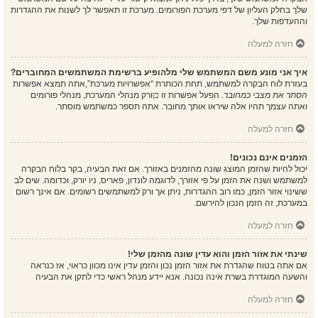
שלך בחלק העליון של דפי מערכת הפורומים. מערכת זו תאפשר לך לשנות את ההגדרות
וההעדפות שלך.
חזרה למעלה
איך אני מונע משם המשתמש שלי מלהופיע ברשימת המשתמשים המחוברים?
בעזרת לוח הבקרה למשתמש, תחת הכותרת “אפשרויות מערכת”,אתה תמצא אפשרות
הסתר את מצבי כמחובר
. הפעל אפשרות זו
כן
ורק מנהלי המערכת, מנהלי פורומים
ואתה עצמך תהיו אלה שיראו אותך מחובר. אתה תספר כמשתמש מוסתר.
חזרה למעלה
הזמנים אינם נכונים!
יכול להיות שהזמן המוצג שונה מהזמנים באזורך. אם זאת הבעיה, בקר בלוח הבקרה
למשתמש ושנה את הזמן על פי אזורך, לדוגמה לונדון, פאריס, ניו יורק, וכדומה. שים לב
ששינוי אזור הזמן, כמו רוב ההגדרות, ניתן אך ורק למשתמשים רשומים. אם אינך רשום
במערכת, זה הזמן הנכון להירשם.
חזרה למעלה
שינתי את אזור הזמן והוא עדין שונה מהזמן שלי!
אם אתה בטוח שהגדרת את אזור הזמן נכון והזמן עדין אינו מכוון כראוי, אז כנראה
והשעה המוגדרת בשרת אינה נכונה. אנא יידע מנהל ראשי כדי לתקן את הבעיה
חזרה למעלה