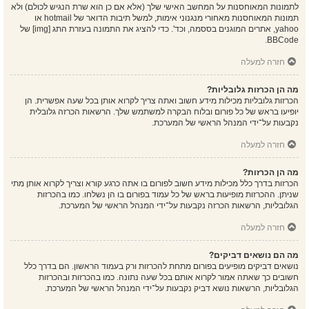
לתמונות המאוחסנות על המחשב האישי שלך (אלא אם כן הוא שרת הנגיש לכולם) ולא
תמונות המאוחסנות מאחורי מנגנוני אימות, למשל תיבות הדואר של hotmail או
yahoo, אתרים המוגנים בססמה, וכד'. כדי להציג את התמונה בעזרת התג [img] של
BBCode.
חזרה למעלה
מה הן הכרזות גלובליות?
הכרזות גלובליות מכילות מידע חשוב ואתה צריך לקרוא אותן בכל שעה אפשרית. הן
יופיעו בראש של כל פורום ובלוח הבקרה למשתמש שלך. הרשאות הכרזה גלובלית
נקבעות על־ידי המנהל הראשי של המערכת.
חזרה למעלה
מה הן הכרזות?
הכרזות בדרך כלל מכילות מידע חשוב לפורום בו אתה כרגע קורא וצריך לקרוא אותן מתי
שניתן. ההכרזות מופיעות בראש של כל עמוד בפורום בו הן נשלחו. כמו בהכרזות
הגלובליות, הרשאות הכרזה נקבעות על־ידי המנהל הראשי של המערכת.
חזרה למעלה
מה הם נושאים דביקים?
נושאים דביקים מופיעים בפורום מתחת להכרזות ורק בעמוד הראשון. הם בדרך כלל
חשובים כך שאתה אמור לקרוא אותם בכל שעה נתונה. כמו בהכרזות ובהכרזות
הגלובליות, הרשאות נושא דביק נקבעות על־ידי המנהל הראשי של המערכת.