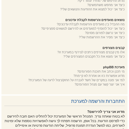
מדוע החיפוש שלי מחזיר עמוד ריק!?
כיצד אני מחפש משתמשים?
כיצד אני יכול למצוא את ההודעות והנושאים שלי?
נושאים מועדפים והרשמות לקבלת עדכונים
מה ההבדל בין מועדפים והרשמות לקבלת עדכונים?
כיצד אני יכול להוסיף למועדפים או להירשם לנושאים ספציפיים?
כיצד אני נרשם לפורום מסוים?
כיצד אני מסיר את ההרשמות שלי?
קבצים מצורפים
אלו מין קבצים מצורפים ניתנים לצירוף במערכת זו?
כיצד אני מוצא את כל הקבצים המצורפים שלי?
מערכת phpBB
מי תכנן וכתב את תוכנת הפורומים?
מדוע אפשרות כזו או אחרת לא קיימת?
למי אני פונה במקרים של חשד לעברה על החוק/ניצול לרעה של המערכת?
איך אני יוצר קשר עם מנהל הפורומים?
התחברות והרשמה למערכת
מדוע אני צריך להירשם?
לא בטוח שאתה צריך. המנהל הראשי של המערכת יכול להחליט האם חובה להירשם
כדי לפרסם הודעות. בכל אופן, הרשמה תפתח לך גישה לאפשרויות נוספות שלא זמינות
לאורחים, כמו למשל הגדרת תמונת פרופיל, שליחת הודעות פרטיות או אימיילים