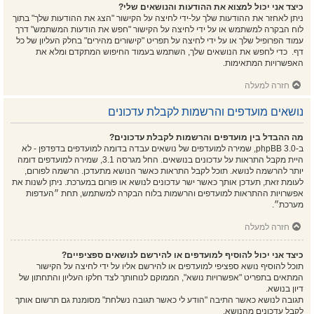
כיצד אני יכול למצוא את ההודעות והנושאים שלי?
ניתן לאחזר את ההודעות שלך על-ידי לחיצה על הקישור "הצג את ההודעות שלך" בתוך
לוח הבקרה למשתמש או על ידי לחיצה על הקישור "חפש את הודעות המשתמש" דרך
עמוד הפרופיל שלך או על ידי לחיצה על תפריט "קישורים מהירים" בחלק העליון של כל
דף. כדי לחפש את הנושאים שלך, השתמש בעמוד החיפוש המתקדם ומלא את
האפשרויות המתאימות.
חזרה למעלה
נושאים מועדפים והרשמות לקבלת עדכונים
מה ההבדל בין מועדפים והרשמות לקבלת עדכונים?
ב-phpBB 3.0, שמירה למועדפים של נושאים עבדה בדומה למועדפים בדפדפן - לא
היית מקבל התראות על עדכונים בנושאים. החל מגרסה 3.1, שמירה למועדפים דומה
יותר להרשמה לנושא. תוכל לקבל התראות כאשר הנושא מתעדכן. הרשמה לפורום,
לעומת זאת, תעדכן אותך כאשר ישר עדכונים לנושא או פורום במערכת. ניתן לשנות את
אפשרויות ההתראות למועדפים והרשמות בלוח הבקרה למשתמש, תחת ״העדפות
מערכת״.
חזרה למעלה
כיצד אני יכול להוסיף למועדפים או להירשם לנושאים ספציפיים?
תוכל להוסיף נושא ספציפי למועדפים או להירשם אליו על ידי לחיצה על הקישור
המתאים בתפריט "אפשרויות נושא", הממוקם לנוחותך לצד חלקו העליון והתחתון של
דיון בנושא.
תגובה לנושא כאשר התיבה "הודע לי כאשר תגובה נשלחת" מסומנת גם תרשום אותך
לקבל עדכונים מהנושא.