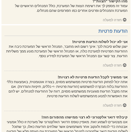
מהו הקישור “הצוות”?
עמוד זה מספק לך את רשימת הצוות של המערכת, כולל המנהלים הראשיים של
המערכת והמנהלים ופרטים אחרים כמו הפורומים שהם מנהלים.
חזרה למעלה
הודעות פרטיות
אני לא יכול לשלוח הודעות פרטיות!
ישנן שלוש סיבות לכך: אינך רשום ו/או מחובר, המנהל הראשי של המערכת כיבה את
ההודעות הפרטיות למערכת כולה, או המנהל הראשי של המערכת מונע ממך משליחת
הודעות. צור קשר עם המנהל הראשי של המערכת למידע נוסף.
חזרה למעלה
אני ממשיך לקבל הודעות פרטיות לא רצויות!
אתה יכול למחוק הודעות פרטיות ממשתמש מסוים, בצורה אוטומטית, באמצעות כללי
ההודעות בלוח הבקרה למשתמש (הודעות פרטיות -> כללים, תיקיות והגדרות). אם
אתה מקבל הודעות פוגעניות ממשתמש מסוים, דווח על ההודעות למנהלים. יש להם
את האפשרות למנוע מהמשתמש לשלוח הודעות פרטיות.
חזרה למעלה
קיבלתי דואר אלקטרוני לא רצוי ממישהו מהפורום הזה!
אנו מצטערים לשמוע זאת. מאפיין טופס הדואר האלקטרוני של מערכת זו כולל אמצעי
אבטחה כדי לנסות ולעקוב אחר משתמשים אשר שולחים הודעות כאלו, כך שתוכל
לשלוח הודעת דואר אלקטרוני למנהל הראשי של המערכת עם העתק מלא של הודעה