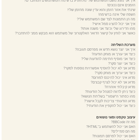
איך אני מונע משם המשתמש שלי מלהופיע ברשימת המשתמשים המחוברים?
הזמנים אינם נכונים!
שינתי את אזור הזמן והוא עדין שונה מהזמן שלי!
השפה שלי אינה ברשימה!
מה הן התמונות לצד שם המשתמש שלי?
איך אני יכול להציג סמל אישי?
מהו הדירוג שלי וכיצד אני משנה אותו?
כאשר אני לוחץ על קישור הדואר האלקטרוני של משתמש הוא מבקש ממני להתחבר?
מערכת השליחה
איך אני יוצר נושא חדש או מפרסם תגובה?
כיצד אני עורך או מוחק הודעה?
כיצד אני מוסיף חתימה להודעות שלי?
כיצד אני יוצר סקר?
מדוע אני לא יכול להוסיף אפשרויות נוספות לסקר?
כיצד אני ערוך או מוחק סקר?
מדוע איני יכול להיכנס לפורום?
מדוע אני לא יכול לצרף קבצים?
מדוע קיבלתי אזהרה?
כיצד ניתן לדווח למנהל על הודעות?
מהו כפתור ה“שמור” בשליחת הנושא?
מדוע הודעותיי צריכות לקבל אישור?
כיצד אני יכול להקפיץ את הודעתי?
עיצוב טקסט וסוגי נושאים
מה זה BBCode?
האם אני יכול להשתמש ב־HTML?
מה הם סמיילים?
האם אני יכול לפרסם תמונות?