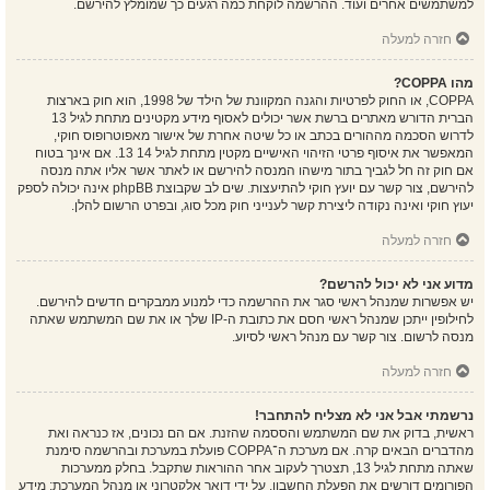
למשתמשים אחרים ועוד. ההרשמה לוקחת כמה רגעים כך שמומלץ להירשם.
חזרה למעלה
מהו COPPA?
COPPA, או החוק לפרטיות והגנה המקוונת של הילד של 1998, הוא חוק בארצות
הברית הדורש מאתרים ברשת אשר יכולים לאסוף מידע מקטינים מתחת לגיל 13
לדרוש הסכמה מההורים בכתב או כל שיטה אחרת של אישור מאפוטרופוס חוקי,
המאפשר את איסוף פרטי הזיהוי האישיים מקטין מתחת לגיל 14 13. אם אינך בטוח
אם חוק זה חל לגביך בתור מישהו המנסה להירשם או לאתר אשר אליו אתה מנסה
להירשם, צור קשר עם יועץ חוקי להתיעצות. שים לב שקבוצת phpBB אינה יכולה לספק
יעוץ חוקי ואינה נקודה ליצירת קשר לענייני חוק מכל סוג, ובפרט הרשום להלן.
חזרה למעלה
מדוע אני לא יכול להרשם?
יש אפשרות שמנהל ראשי סגר את ההרשמה כדי למנוע ממבקרים חדשים להירשם.
לחילופין ייתכן שמנהל ראשי חסם את כתובת ה-IP שלך או את שם המשתמש שאתה
מנסה לרשום. צור קשר עם מנהל ראשי לסיוע.
חזרה למעלה
נרשמתי אבל אני לא מצליח להתחבר!
ראשית, בדוק את שם המשתמש והססמה שהזנת. אם הם נכונים, אז כנראה ואת
מהדברים הבאים קרה. אם מערכת ה־COPPA פועלת במערכת ובהרשמה סימנת
שאתה מתחת לגיל 13, תצטרך לעקוב אחר ההוראות שתקבל. בחלק ממערכות
הפורומים דורשים את הפעלת החשבון, על ידי דואר אלקטרוני או מנהל המערכת; מידע