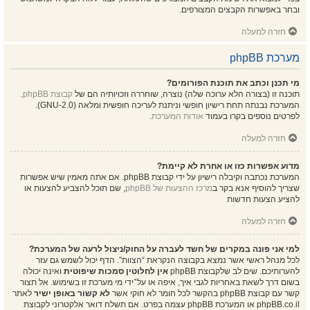
ובחר באפשרות הקבצים המצורפים.
חזרה למעלה
מערכת phpBB
מי תכנן וכתב את תוכנת הפורומים?
תוכנה זו (בצורה הלא ערוכה שלה) נוצרה, שוחררה וזכויותיה הם של
קבוצת phpBB
.
המערכת נבנתה תחת רישיון חופשי וניתנת לעריכה חופשית ומלאה (GNU-2.0).
לפרטים נוספים בקרו בעמוד
אודות המערכת
.
חזרה למעלה
מדוע אפשרות כזו או אחרת לא קיימת?
המערכת נכתבה וקיבלה רישיון על ידי קבוצת phpBB. אם אתה מאמין שיש אפשרות
שצריך להוסיף אנא בקר ב
מרכז ההצעות של phpBB
, שם תוכל להצביע להצעות או
להציע הצעות חדשות
חזרה למעלה
למי אני פונה במקרים של חשד לעברה על החוק/ניצול לרעה של המערכת?
לכל מנהל ראשי אשר נמצא בקבוצה הנקראת “הצוות”. הדף יכול לשמש גם עזר
להערותיכם. שים לב שלקבוצת phpBB
אין לחלוטין סמכות שיפוטית
ואינה יכולה
בשום דרך לשאת באחריות לגבי איך, איפה או על־ידי מי מערכת זו בשימוש. אל תצור
קשר עם קבוצת phpBB בהקשר לכל חומר לא חוקי אשר
לא קשור באופן ישיר
לאתר
phpBB.co.il או המערכת phpBB עצמה בפרט. אם תשלח דואר אלקטרוני לקבוצת