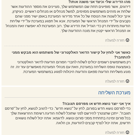
מהו הדירוג שלי וכיצד אני משנה אותו?
דירוגים, אשר מופיעים תחת שם המשתמש שלך, מציינים את מספר ההודעות אשר
שלחת או מזהים משתמשים מסוימים, למשל מנהלים או מנהלים ראשיים. כעיקרון,
אינך יכול לשנות את הנוסח של כל אחד מדירוגי המערכת באופן ישיר מפני שהם
נקבעים על־ידי המנהל הראשי של המערכת. אנא אל תפגע במערכת על־ידי שליחת
הודעות מיותרות רק כדי הגדיל את הדירוג שלך. רוב המערכות לא יאפשרו זאת והמנהל
או המנהל הראשי יקטין את מונה ההודעות שלך.
חזרה למעלה
כאשר אני לוחץ על קישור הדואר האלקטרוני של משתמש הוא מבקש ממני
להתחבר?
רק משתמשים רשומים יכולים לשלוח לחברי הפורום הודעות לדואר האלקטרוני
באמצעות טופס השליחה במערכת, וזאת עם מנהלי המערכת מאפשרים עזר זה. זה
מונע משליחת הודעות ספאם והודעות היכולות לפגוע במשתמשי המערכת.
חזרה למעלה
מערכת השליחה
איך אני יוצר נושא חדש או מפרסם תגובה?
כדי לפרסם נושא חדש בפורום, לחץ על "נושא חדש". כדי להגיב לנושא, לחץ על "פרסם
תגובה". ייתכן שתצטרך להירשם לפני שתוכל לשלוח הודעה.רשימת ההרשאות שלך
בכל פורום זמינה בתחתית מסכי פורום ונושא. לדוגמא: אתה יכול לשלוח נושאים
חדשים, אתה יכול לצרף קבצים להודעות, וכן הלאה.
חזרה למעלה