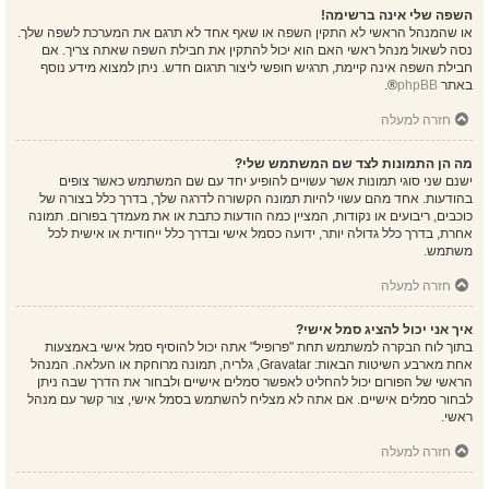
השפה שלי אינה ברשימה!
או שהמנהל הראשי לא התקין השפה או שאף אחד לא תרגם את המערכת לשפה שלך.
נסה לשאול מנהל ראשי האם הוא יכול להתקין את חבילת השפה שאתה צריך. אם
חבילת השפה אינה קיימת, תרגיש חופשי ליצור תרגום חדש. ניתן למצוא מידע נוסף
באתר
phpBB
®.
חזרה למעלה
מה הן התמונות לצד שם המשתמש שלי?
ישנם שני סוגי תמונות אשר עשויים להופיע יחד עם שם המשתמש כאשר צופים
בהודעות. אחד מהם עשוי להיות תמונה הקשורה לדרגה שלך, בדרך כלל בצורה של
כוכבים, ריבועים או נקודות, המציין כמה הודעות כתבת או את מעמדך בפורום. תמונה
אחרת, בדרך כלל גדולה יותר, ידועה כסמל אישי ובדרך כלל ייחודית או אישית לכל
משתמש.
חזרה למעלה
איך אני יכול להציג סמל אישי?
בתוך לוח הבקרה למשתמש תחת "פרופיל" אתה יכול להוסיף סמל אישי באמצעות
אחת מארבע השיטות הבאות: Gravatar, גלריה, תמונה מרוחקת או העלאה. המנהל
הראשי של הפורום יכול להחליט לאפשר סמלים אישיים ולבחור את הדרך שבה ניתן
לבחור סמלים אישיים. אם אתה לא מצליח להשתמש בסמל אישי, צור קשר עם מנהל
ראשי.
חזרה למעלה