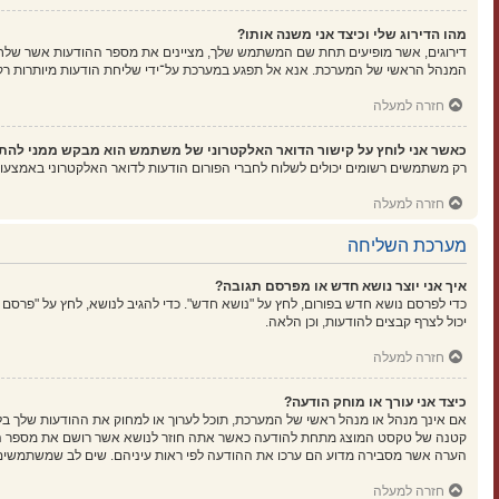
מהו הדירוג שלי וכיצד אני משנה אותו?
דירוגים, אשר מופיעים תחת שם המשתמש שלך, מציינים את מספר ההודעות אשר שלחת א
המנהל הראשי של המערכת. אנא אל תפגע במערכת על־ידי שליחת הודעות מיותרות רק כ
חזרה למעלה
כאשר אני לוחץ על קישור הדואר האלקטרוני של משתמש הוא מבקש ממני להת
רק משתמשים רשומים יכולים לשלוח לחברי הפורום הודעות לדואר האלקטרוני באמצעו
חזרה למעלה
מערכת השליחה
איך אני יוצר נושא חדש או מפרסם תגובה?
כדי לפרסם נושא חדש בפורום, לחץ על "נושא חדש". כדי להגיב לנושא, לחץ על "פרסם
יכול לצרף קבצים להודעות, וכן הלאה.
חזרה למעלה
כיצד אני עורך או מוחק הודעה?
אם אינך מנהל או מנהל ראשי של המערכת, תוכל לערוך או למחוק את ההודעות שלך בל
קטנה של טקסט המוצג מתחת להודעה כאשר אתה חוזר לנושא אשר רושם את מספר הפעמ
הערה אשר מסבירה מדוע הם ערכו את ההודעה לפי ראות עיניהם. שים לב שמשתמשים ר
חזרה למעלה