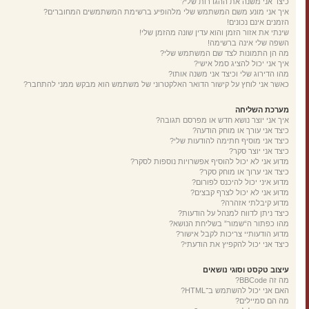
כיצד אני משנה את ההגדרות שלי?
איך אני מונע משם המשתמש שלי מלהופיע ברשימת המשתמשים המחוברים?
הזמנים אינם נכונים!
שינתי את אזור הזמן והוא עדין שונה מהזמן שלי!
השפה שלי אינה ברשימה!
מה הן התמונות לצד שם המשתמש שלי?
איך אני יכול להציג סמל אישי?
מהו הדירוג שלי וכיצד אני משנה אותו?
כאשר אני לוחץ על קישור הדואר האלקטרוני של משתמש הוא מבקש ממני להתחבר?
מערכת השליחה
איך אני יוצר נושא חדש או מפרסם תגובה?
כיצד אני עורך או מוחק הודעה?
כיצד אני מוסיף חתימה להודעות שלי?
כיצד אני יוצר סקר?
מדוע אני לא יכול להוסיף אפשרויות נוספות לסקר?
כיצד אני ערוך או מוחק סקר?
מדוע איני יכול להיכנס לפורום?
מדוע אני לא יכול לצרף קבצים?
מדוע קיבלתי אזהרה?
כיצד ניתן לדווח למנהל על הודעות?
מהו כפתור ה“שמור” בשליחת הנושא?
מדוע הודעותיי צריכות לקבל אישור?
כיצד אני יכול להקפיץ את הודעתי?
עיצוב טקסט וסוגי נושאים
מה זה BBCode?
האם אני יכול להשתמש ב־HTML?
מה הם סמיילים?