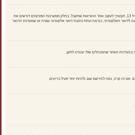
ראשית, בדוק את שם המשתמש והססמה שהזנת. אם הם נכונים, אז כנראה ואת מהדברים הבאים קרה. אם מערכת ה־COPPA פועלת במערכת ובהרשמה סימנת שאתה מתחת לגיל 13, תצטרך לעקוב אחר ההוראות שתקבל. בחלק ממערכות הפורומים דורשים את
 לדואר האלקטרוני, כנראה ונתת כתובת דואר אלקטרוני שגויה או שמערכת הדואר
אם זה קרה, נסה להירשם שוב ולהיות יותר פעיל בדיונים.