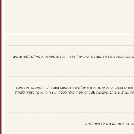
 כמו למשל הגדרת תמונת פרופיל, שליחת הודעות פרטיות או אימיילים למשתמשים
הילד של 1998, הוא חוק בארצות הברית הדורש מאתרים ברשת אשר יכולים לאסוף מידע מקטינים מתחת לגיל 13 לדרוש הסכמה מההורים בכתב או כל שיטה אחרת של אישור מאפוטרופוס חוקי, המאפשר את איסוף
פרטי הזיהוי האישיים מקטין מתחת לגיל 14 13. אם אינך בטוח אם חוק זה חל לגביך בתור מישהו המנסה להירשם או לאתר אשר אליו אתה מנסה להירשם, צור קשר עם יועץ חוקי להתיעצות. שים לב שקבוצת phpBB אינה יכולה לספק יעוץ חוקי ואינה נקודה ליצירת