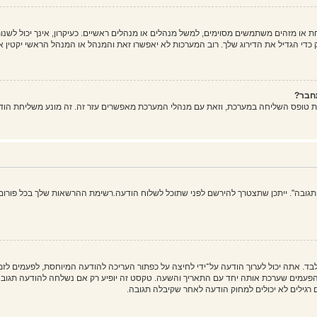
ו מזהים משתמשים מסוימים, למשל מנהלים או מנהלים ראשיים. כעיקרון, אינך יכול לשנות
די הגדיל את הדירוג שלך. רוב המערכות לא יאפשרו זאת והמנהל או המנהל הראשי יקטין א
חבר?
ת טופס השליחה במערכת, וזאת עם מנהלי המערכת מאפשרים עזר זה. זה מונע משליחת הוד
 תגובה". ייתכן שתצטרך להירשם לפני שתוכל לשלוח הודעה.רשימת ההרשאות שלך בכל פורום 
בד. אתה יכול לערוך הודעה על־ידי לחיצה על כפתור העריכה להודעה המיוחסת, לפעמים ל
ים שערכת אותה יחד עם התאריך והשעה. טקסט זה יופיע רק אם נשלחה להודעה תגובה. ה
גילים לא יכולים למחוק הודעה לאחר שקיבלה תגובה.