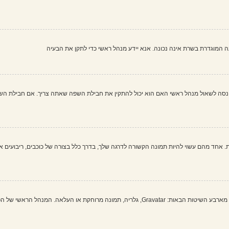
שעה המוגדרת בשרת אינה נכונה. אנא יידע מנהל ראשי כדי לתקן את הבעיה
 לשאול מנהל ראשי האם הוא יכול להתקין את חבילת השפה שאתה צריך. אם חבילת השפה א
 אחד מהם עשוי להיות תמונה הקשורה לדרגה שלך, בדרך כלל בצורה של כוכבים, ריבועים או
בתוך לוח הבקרה למשתמש תחת "פרופיל" אתה יכול להוסיף סמל אישי באמצעות אחת מארבע השיטות הבאות