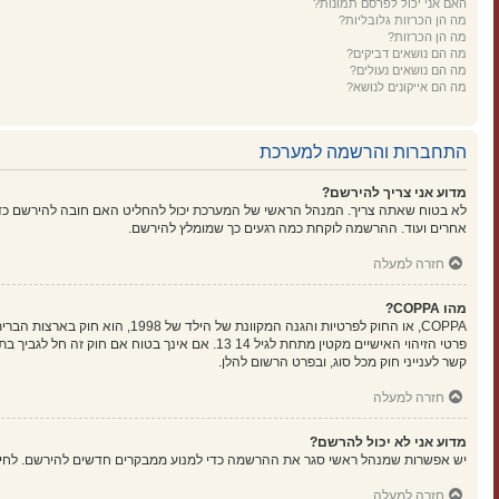
האם אני יכול לפרסם תמונות?
מה הן הכרזות גלובליות?
מה הן הכרזות?
מה הם נושאים דביקים?
מה הם נושאים נעולים?
מה הם אייקונים לנושא?
התחברות והרשמה למערכת
מדוע אני צריך להירשם?
לא בטוח שאתה צריך. המנהל הראשי של המערכת יכול להחליט האם חובה להירשם כדי ל
אחרים ועוד. ההרשמה לוקחת כמה רגעים כך שמומלץ להירשם.
חזרה למעלה
מהו COPPA?
קשר לענייני חוק מכל סוג, ובפרט הרשום להלן.
חזרה למעלה
מדוע אני לא יכול להרשם?
יש אפשרות שמנהל ראשי סגר את ההרשמה כדי למנוע ממבקרים חדשים להירשם. לחילופין ייתכן שמנהל ראשי חסם את כתובת ה-IP שלך או
חזרה למעלה