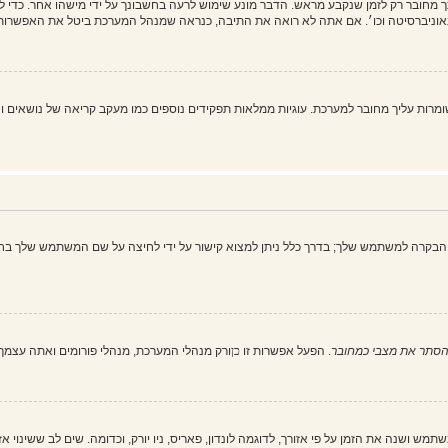
מחובר רק לזמן שנקבע מראש. הדבר מונע שימוש לרעה בחשבונך על ידי מישהו אחר. כדי 
וניברסיטה וכו׳. אם אתה לא רואה את התיבה, כנראה שמנהל המערכת ביטל את האפשרות 
 את כל עוגיות המערכת" מוחק את כל העוגיות (cookies) שנוצרו על ידי phpBB ושומרות עליך מחובר למערכת. עוגיות ממלאות תפקיד
הבקרה למשתמש שלך; בדרך כלל ניתן למצוא קישור על ידי לחיצה על שם המשתמש שלך בחל
סתר את מצבי כמחובר
. הפעל אפשרות זו
כן
ורק מנהלי המערכת, מנהלי פורומים ואתה עצמ
ש ושנה את הזמן על פי אזורך, לדוגמה לונדון, פאריס, ניו יורק, וכדומה. שים לב ששינוי א