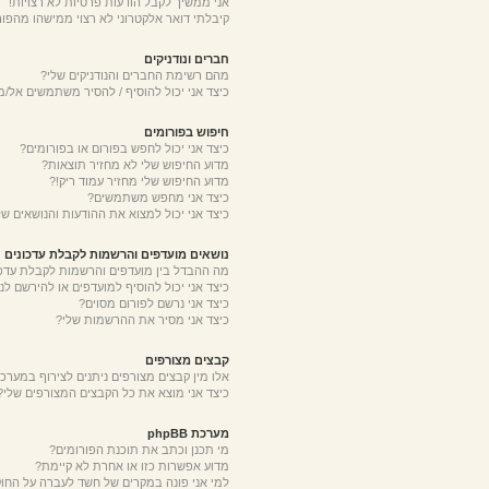
אני ממשיך לקבל הודעות פרטיות לא רצויות!
קיבלתי דואר אלקטרוני לא רצוי ממישהו מהפור
חברים ונודניקים
מהם רשימת החברים והנודניקים שלי?
כיצד אני יכול להוסיף / להסיר משתמשים אל/מ
חיפוש בפורומים
כיצד אני יכול לחפש בפורום או בפורומים?
מדוע החיפוש שלי לא מחזיר תוצאות?
מדוע החיפוש שלי מחזיר עמוד ריק!?
כיצד אני מחפש משתמשים?
כיצד אני יכול למצוא את ההודעות והנושאים של
נושאים מועדפים והרשמות לקבלת עדכונים
מה ההבדל בין מועדפים והרשמות לקבלת עדכו
כיצד אני יכול להוסיף למועדפים או להירשם לנ
כיצד אני נרשם לפורום מסוים?
כיצד אני מסיר את ההרשמות שלי?
קבצים מצורפים
אלו מין קבצים מצורפים ניתנים לצירוף במערכת
כיצד אני מוצא את כל הקבצים המצורפים שלי?
מערכת phpBB
מי תכנן וכתב את תוכנת הפורומים?
מדוע אפשרות כזו או אחרת לא קיימת?
למי אני פונה במקרים של חשד לעברה על החו