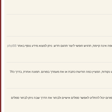
ינה קיימת, תרגיש חופשי ליצור תרגום חדש. ניתן למצוא מידע נוסף באתר
phpBB
 נקודות, המציין כמה הודעות כתבת או את מעמדך בפורום. תמונה אחרת, בדרך כלל
: Gravatar, גלריה, תמונה מרוחקת או העלאה. המנהל הראשי של הפורום יכול להחליט לאפשר סמלים אישיים ולבחור את הדרך שבה ניתן לבחור סמלים