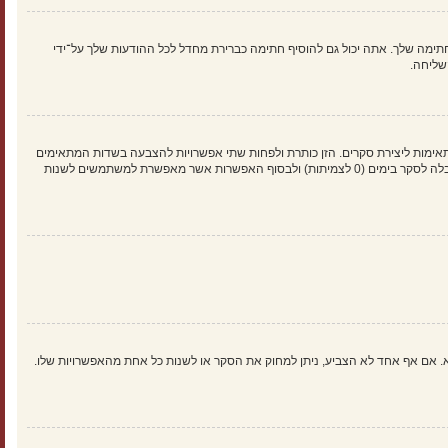
ימה שלך. אתה יכול גם להוסיף חתימה כברירת מחדל לכל ההודעות שלך על־ידי
שליחה.
אימות ליצירת סקרים. הזן כותרת ולפחות שתי אפשרויות להצבעה בשדות המתאימים
וודא שכל אפשרות בשורה נפרדת בתיבת הטקסט. אתה יכול גם לקבוע את מספר האפשרויות אשר משתמשים יכולים לבחור במשך ההצבעה תחת “אפשרויות לכל משתמש”, זמן הגבלה לסקר בימים (0 לצמיתות) ולבסוף האפשרות אשר מאפשרת למשתמשים לשנות
א. אם אף אחד לא הצביע, ניתן למחוק את הסקר או לשנות כל אחת מהאפשרויות שלו.