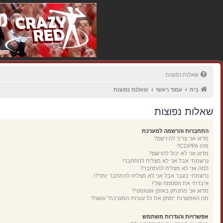
שאלות נפוצות
בית
עמוד ראשי
שאלות נפוצות
שאלות נפוצות
התחברות והרשמה למערכת
מדוע אני צריך להירשם?
מהו COPPA?
מדוע אני לא יכול להרשם?
נרשמתי אבל אני לא מצליח להתחבר!
למה אני לא מצליח להתחבר?
נרשמתי בעבר אבל אני לא מצליח להתחבר יותר?!
איבדתי את הססמה שלי!
מדוע אני מתנתק באופן אוטומטי?
מה האפשרות “מחק את כל עוגיות המערכת” עושה?
אפשרויות והגדרות משתמש