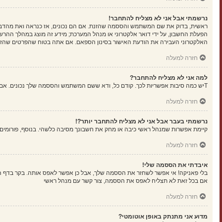
נרשמתי אבל אני לא מצליח להתחבר!
הפעלת החשבון, על ידי דואר אלקטרוני או מנהל המערכת; מידע זה מוצג במהלך ההרש
האלקטרוני העבירה את הודעת האישור בסינון הספאם. אם אתה בטוח שהפרטים שהזנת נ
חזרה למעלה
למה אני לא מצליח להתחבר?
Tיש כמה סיבות אפשריות לכך. קודם כל, ודא ששם המשתמש והססמה שלך נכונים. אם הם נכונים, צור קשר עם מנהל ראשי כדי לוודא שלא נחסמת. לחילופין, יכול להיות שיש שגיאה בהגדרות האתר שהמנהלים שלו יצטרכו לתקן.
חזרה למעלה
נרשמתי בעבר אבל אני לא מצליח להתחבר יותר?!
קיימת אפשרות שמנהל ראשי כיבה או מחק את חשבונך מסיבה כלשהי. בנוסף, פורומים ר
חזרה למעלה
איבדתי את הססמה שלי!
בלי פאניקה! אי אפשר לשחזר את הססמה שלך, אבל כן אפשר לאפס אותה. בקר בדף 
אם בכל זאת לא תצליח לאפס את הססמה, צור קשר עם מנהל ראשי
חזרה למעלה
מדוע אני מתנתק באופן אוטומטי?