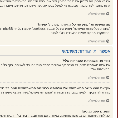
אם לא תסמן את לבדוק את תיבת הסימון
זכור אותי
בעת הכניסה, המערכת תשאיר אותך 
אתה מחובר לפורום במחשב משותף, למשל בספריה, קפה אינטרנט, מחשבי מעבדות בא
חזרה למעלה
מה האפשרות “מחק את כל עוגיות המערכת” עושה?
"מחק
והתנתקות, מחיקת עוגיות המערכת יכולה לעזור.
חזרה למעלה
אפשרויות והגדרות משתמש
כיצד אני משנה את ההגדרות שלי?
אם אתה משתמש רשום, כל הגדרותיך שמורות במסד הנתונים. כדי לשנותם, בקר בלוח 
וההעדפות שלך.
חזרה למעלה
איך אני מונע משם המשתמש שלי מלהופיע ברשימת המשתמשים המחוברים?
בעזרת לוח הבקרה למשתמש, תחת הכותרת “אפשרויות מערכת”,אתה תמצא אפשרות
ה
חזרה למעלה
הזמנים אינם נכונים!
יכול להיות שהזמן המוצג שונה מהזמנים באזורך. אם זאת הבעיה, בקר בלוח הבקרה למשתמ