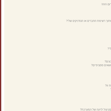
ום הזה!
תוך רשימת החברים או הנודניקים שלי?
י?
נים?
ושאים ספציפיים?
 זו?
ק/ניצול לרעה של המערכת?