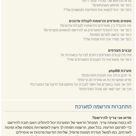
מדוע החיפוש שלי מחזיר עמוד ריק!?
כיצד אני מחפש משתמשים?
כיצד אני יכול למצוא את ההודעות והנושאים שלי?
נושאים מועדפים והרשמות לקבלת עדכונים
מה ההבדל בין מועדפים והרשמות לקבלת עדכונים?
כיצד אני יכול להוסיף למועדפים או להירשם לנושאים ספציפיים?
כיצד אני נרשם לפורום מסוים?
כיצד אני מסיר את ההרשמות שלי?
קבצים מצורפים
אלו מין קבצים מצורפים ניתנים לצירוף במערכת זו?
כיצד אני מוצא את כל הקבצים המצורפים שלי?
מערכת phpBB
מי תכנן וכתב את תוכנת הפורומים?
מדוע אפשרות כזו או אחרת לא קיימת?
למי אני פונה במקרים של חשד לעברה על החוק/ניצול לרעה של המערכת?
איך אני יוצר קשר עם מנהל הפורומים?
התחברות והרשמה למערכת
מדוע אני צריך להירשם?
לא בטוח שאתה צריך. המנהל הראשי של המערכת יכול להחליט האם חובה להירשם
כדי לפרסם הודעות. בכל אופן, הרשמה תפתח לך גישה לאפשרויות נוספות שלא זמינות
לאורחים, כמו למשל הגדרת תמונת פרופיל, שליחת הודעות פרטיות או אימיילים