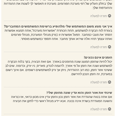
שלך בחלק העליון של דפי מערכת הפורומים. מערכת זו תאפשר לך לשנות את ההגדרות
וההעדפות שלך.
חזרה למעלה
איך אני מונע משם המשתמש שלי מלהופיע ברשימת המשתמשים המחוברים?
בעזרת לוח הבקרה למשתמש, תחת הכותרת “אפשרויות מערכת”,אתה תמצא אפשרות
הסתר את מצבי כמחובר
. הפעל אפשרות זו
כן
ורק מנהלי המערכת, מנהלי פורומים
ואתה עצמך תהיו אלה שיראו אותך מחובר. אתה תספר כמשתמש מוסתר.
חזרה למעלה
הזמנים אינם נכונים!
יכול להיות שהזמן המוצג שונה מהזמנים באזורך. אם זאת הבעיה, בקר בלוח הבקרה
למשתמש ושנה את הזמן על פי אזורך, לדוגמה לונדון, פאריס, ניו יורק, וכדומה. שים לב
ששינוי אזור הזמן, כמו רוב ההגדרות, ניתן אך ורק למשתמשים רשומים. אם אינך רשום
במערכת, זה הזמן הנכון להירשם.
חזרה למעלה
שינתי את אזור הזמן והוא עדין שונה מהזמן שלי!
אם אתה בטוח שהגדרת את אזור הזמן נכון והזמן עדין אינו מכוון כראוי, אז כנראה
והשעה המוגדרת בשרת אינה נכונה. אנא יידע מנהל ראשי כדי לתקן את הבעיה
חזרה למעלה