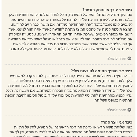
כיצד אני עורך או מוחק הודעה?
אם אינך מנהל או מנהל ראשי של המערכת, תוכל לערוך או למחוק את ההודעות שלך
בלבד. אתה יכול לערוך הודעה על־ידי לחיצה על כפתור העריכה להודעה המיוחסת,
לפעמים לזמן מוגבל בלבד לאחר שההודעה נשלחה. אם מישהו כבר הגיב להודעה,
תמצא תוספת קטנה של טקסט המוצג מתחת להודעה כאשר אתה חוזר לנושא אשר
רושם את מספר הפעמים שערכת אותה יחד עם התאריך והשעה. טקסט זה יופיע רק
אם נשלחה להודעה תגובה. הוא לא יופיע אם מנהל או מנהל ראשי ערך את ההודעה,
אך הם יכולים להשאיר הערה אשר מסבירה מדוע הם ערכו את ההודעה לפי ראות
עיניהם. שים לב שמשתמשים רגילים לא יכולים למחוק הודעה לאחר שקיבלה תגובה.
חזרה למעלה
כיצד אני מוסיף חתימה להודעות שלי?
כדי להוסיף חתימה להודעה אתה חייב קודם ליצור אחת דרך לוח הבקרה למשתמש
שלך. לאחר שנוצרה, אתה יכול לסמן את התיבה
צרף חתימה
בטופס השליחה כדי
להוסיף את החתימה שלך. אתה יכול גם להוסיף חתימה כברירת מחדל לכל ההודעות
שלך על־ידי בחירת האפשרות המתאימה בלוח הבקרה למשתמש. אם תעשה כך, תוכל
עדיין למנוע מהחתימה להתווסף להודעות מסוימות על־ידי ביטול הסימון לתיבת הוספת
החתימה בטופס השליחה.
חזרה למעלה
כיצד אני יוצר סקר?
בזמן שליחת נושא חדש או עריכת ההודעה הראשונה של הנושא, לחץ על התווית
“יצירת סקר” תחת טופס השליחה הראשי. אם אתה לא יכול לראות אותה, אין לך את