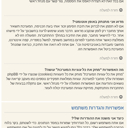
אם בכל זאת לא תצליח לאפס את הססמה, צור קשר עם מנהל ראשי
חזרה למעלה
מדוע אני מתנתק באופן אוטומטי?
אם לא תסמן את לבדוק את תיבת הסימון
זכור אותי
בעת הכניסה, המערכת תשאיר
אותך מחובר רק לזמן שנקבע מראש. הדבר מונע שימוש לרעה בחשבונך על ידי מישהו
אחר. כדי להישאר מחובר, סמן את התיבה במהלך ההתחברות. הפעולה הזו לא
מומלצת כאשר אתה מחובר לפורום במחשב משותף, למשל בספריה, קפה אינטרנט,
מחשבי מעבדות באוניברסיטה וכו׳. אם אתה לא רואה את התיבה, כנראה שמנהל
המערכת ביטל את האפשרות הזו.
חזרה למעלה
מה האפשרות “מחק את כל עוגיות המערכת” עושה?
"מחק את כל עוגיות המערכת" מוחק את כל העוגיות (cookies) שנוצרו על ידי phpBB
ושומרות עליך מחובר למערכת. עוגיות ממלאות תפקידים נוספים כמו מעקב קריאה של
נושאים והודעות אם האפשרות הופעלה על ידי מנהל ראשי. אם נתקלת בבעיות של
התחברות והתנתקות, מחיקת עוגיות המערכת יכולה לעזור.
חזרה למעלה
אפשרויות והגדרות משתמש
כיצד אני משנה את ההגדרות שלי?
אם אתה משתמש רשום, כל הגדרותיך שמורות במסד הנתונים. כדי לשנותם, בקר בלוח
הבקרה למשתמש שלך; בדרך כלל ניתן למצוא קישור על ידי לחיצה על שם המשתמש