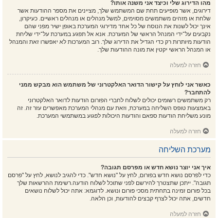
מהו הדירוג שלי וכיצד אני משנה אותו?
דירוגים, אשר מופיעים תחת שם המשתמש שלך, מציינים את מספר ההודעות אשר
שלחת או מזהים משתמשים מסוימים, למשל מנהלים או מנהלים ראשיים. כעיקרון,
אינך יכול לשנות את הנוסח של כל אחד מדירוגי המערכת באופן ישיר מפני שהם
נקבעים על־ידי המנהל הראשי של המערכת. אנא אל תפגע במערכת על־ידי שליחת
הודעות מיותרות רק כדי הגדיל את הדירוג שלך. רוב המערכות לא יאפשרו זאת והמנהל
או המנהל הראשי יקטין את מונה ההודעות שלך.
חזרה למעלה
כאשר אני לוחץ על קישור הדואר האלקטרוני של משתמש הוא מבקש ממני
להתחבר?
רק משתמשים רשומים יכולים לשלוח לחברי הפורום הודעות לדואר האלקטרוני
באמצעות טופס השליחה במערכת, וזאת עם מנהלי המערכת מאפשרים עזר זה. זה
מונע משליחת הודעות ספאם והודעות היכולות לפגוע במשתמשי המערכת.
חזרה למעלה
מערכת השליחה
איך אני יוצר נושא חדש או מפרסם תגובה?
כדי לפרסם נושא חדש בפורום, לחץ על "נושא חדש". כדי להגיב לנושא, לחץ על "פרסם
תגובה". ייתכן שתצטרך להירשם לפני שתוכל לשלוח הודעה.רשימת ההרשאות שלך
בכל פורום זמינה בתחתית מסכי פורום ונושא. לדוגמא: אתה יכול לשלוח נושאים
חדשים, אתה יכול לצרף קבצים להודעות, וכן הלאה.
חזרה למעלה