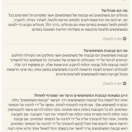
מה הם מנהלים?
מנהלים הם משתמשים (או קבוצות של משתמשים) אשר מפקחים על הפורומים בכל
יום. יש להם את ההרשאות לערוך ולמחוק הודעות ולנעול, לשחרר נעילה, להעביר,
למחוק ולפצל נושאים בפורום אותו הם מנהלים. בדרך כלל, מנהלים נקבעו כדי למנוע
ממשתמשים מלצאת מהנושא או משליחת הודעות הפוגעות בפורום.
חזרה למעלה
מה הם קבוצות משתמשים?
קבוצות משתמשים הם קבוצות של משתמשים אשר מחלקים את הקהילה לחלקים
הניתנים לניהול על־ידי המנהלים הראשיים של המערכת. כל משתמש יכול להשתייך
לכמה קבוצות ולכל קבוצה יכולות להיקבע ההרשאות שלה. הן מספקות דרך קלה
למנהלים ראשיים לשנות הרשאות להרבה משתמשים בפעם אחת, כמו שינוי הרשאות
מנהל וקביעת גישות למשתמשים לפורומים פרטיים.
חזרה למעלה
היכן נמצאות קבוצות המשתמשים וכיצד אני מצטרף לאחת?
אתה יכול לצפות בכל קבוצות המשתמשים דרך הקישור “קבוצות משתמשים” בלוח
הבקרה למשתמש שלך. אם תרצה להצטרף לאחת, המשך על־ידי לחיצה על הכפתור
המתאים. לא כל הקבוצות בעלות גישה פתוחה. כמה יכולות לדרוש אישור להצטרפות,
כמה יכולות להיות סגורות וכמה יכולות אף להסתיר את חברי הקבוצה. אם הקבוצה
פתוחה, אתה יכול להצטרף אליה על־ידי לחיצה על הכפתור המתאים. אם קבוצה
דורשת אישור להצטרפות תוכל לבקש להצטרף על־ידי לחיצה על הכפתור המתאים.
ראש קבוצת המשתמשים צריך לאשר את בקשתך ויכול לשאול אותך מדוע אתה רוצה