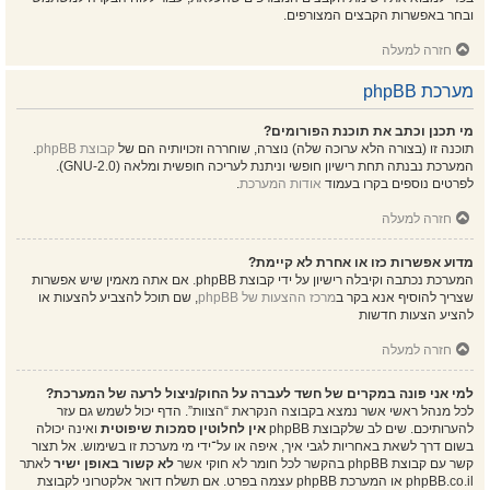
ובחר באפשרות הקבצים המצורפים.
חזרה למעלה
מערכת phpBB
מי תכנן וכתב את תוכנת הפורומים?
תוכנה זו (בצורה הלא ערוכה שלה) נוצרה, שוחררה וזכויותיה הם של
קבוצת phpBB
.
המערכת נבנתה תחת רישיון חופשי וניתנת לעריכה חופשית ומלאה (GNU-2.0).
לפרטים נוספים בקרו בעמוד
אודות המערכת
.
חזרה למעלה
מדוע אפשרות כזו או אחרת לא קיימת?
המערכת נכתבה וקיבלה רישיון על ידי קבוצת phpBB. אם אתה מאמין שיש אפשרות
שצריך להוסיף אנא בקר ב
מרכז ההצעות של phpBB
, שם תוכל להצביע להצעות או
להציע הצעות חדשות
חזרה למעלה
למי אני פונה במקרים של חשד לעברה על החוק/ניצול לרעה של המערכת?
לכל מנהל ראשי אשר נמצא בקבוצה הנקראת “הצוות”. הדף יכול לשמש גם עזר
להערותיכם. שים לב שלקבוצת phpBB
אין לחלוטין סמכות שיפוטית
ואינה יכולה
בשום דרך לשאת באחריות לגבי איך, איפה או על־ידי מי מערכת זו בשימוש. אל תצור
קשר עם קבוצת phpBB בהקשר לכל חומר לא חוקי אשר
לא קשור באופן ישיר
לאתר
phpBB.co.il או המערכת phpBB עצמה בפרט. אם תשלח דואר אלקטרוני לקבוצת