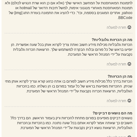
לתמונות המאוחסנות על המחשב האישי שלך (אלא אם כן הוא שרת הנגיש לכולם) ולא
תמונות המאוחסנות מאחורי מנגנוני אימות, למשל תיבות הדואר של hotmail או
yahoo, אתרים המוגנים בססמה, וכד'. כדי להציג את התמונה בעזרת התג [img] של
BBCode.
חזרה למעלה
מה הן הכרזות גלובליות?
הכרזות גלובליות מכילות מידע חשוב ואתה צריך לקרוא אותן בכל שעה אפשרית. הן
יופיעו בראש של כל פורום ובלוח הבקרה למשתמש שלך. הרשאות הכרזה גלובלית
נקבעות על־ידי המנהל הראשי של המערכת.
חזרה למעלה
מה הן הכרזות?
הכרזות בדרך כלל מכילות מידע חשוב לפורום בו אתה כרגע קורא וצריך לקרוא אותן מתי
שניתן. ההכרזות מופיעות בראש של כל עמוד בפורום בו הן נשלחו. כמו בהכרזות
הגלובליות, הרשאות הכרזה נקבעות על־ידי המנהל הראשי של המערכת.
חזרה למעלה
מה הם נושאים דביקים?
נושאים דביקים מופיעים בפורום מתחת להכרזות ורק בעמוד הראשון. הם בדרך כלל
חשובים כך שאתה אמור לקרוא אותם בכל שעה נתונה. כמו בהכרזות ובהכרזות
הגלובליות, הרשאות נושא דביק נקבעות על־ידי המנהל הראשי של המערכת.