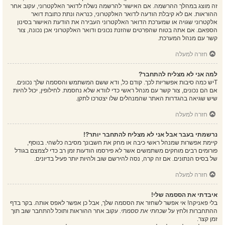
זה מוצג במהלך ההרשמה. אם האישור להרשמה נשלח לדואר האלקטרוני, עקוב אחר
ההוראות. אם לא קיבלת הודעה לדואר האלקטרוני, כנראה ונתת כתובת דואר
אלקטרוני שגויה או שמערכת הדואר האלקטרוני העבירה את הודעת האישור בסינון
הספאם. אם אתה בטוח שהפרטים שהזנת נכונים ודואר האלקטרוני אכן נכונה, צור
קשר עם מנהל המערכת.
חזרה למעלה
למה אני לא מצליח להתחבר?
Tיש כמה סיבות אפשריות לכך. קודם כל, ודא ששם המשתמש והססמה שלך נכונים.
אם הם נכונים, צור קשר עם מנהל ראשי כדי לוודא שלא נחסמת. לחילופין, יכול להיות
שיש שגיאה בהגדרות האתר שהמנהלים שלו יצטרכו לתקן.
חזרה למעלה
נרשמתי בעבר אבל אני לא מצליח להתחבר יותר?!
קיימת אפשרות שמנהל ראשי כיבה או מחק את חשבונך מסיבה כלשהי. בנוסף,
פורומים רבים מוחקים משתמשים אשר לא פירסמו הודעות זמן רב כדי לצמצם בגודל
של בסיס הנתונים. אם זה קרה, נסה להירשם שוב ולהיות יותר פעיל בדיונים.
חזרה למעלה
איבדתי את הססמה שלי!
בלי פאניקה! אי אפשר לשחזר את הססמה שלך, אבל כן אפשר לאפס אותה. בקר בדף
ההתחברות ולחץ על
שכחתי את ססמתי
. עקוב אחר ההוראות ותוכל להתחבר שוב תוך
זמן קצר.