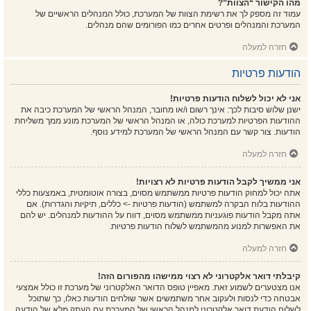
מהו הקישור “הצוות”?
עמוד זה מספק לך את רשימת הצוות של המערכת, כולל המנהלים הראשיים של
המערכת והמנהלים ופרטים אחרים כמו הפורומים שהם מנהלים.
חזרה למעלה
הודעות פרטיות
אני לא יכול לשלוח הודעות פרטיות!
ישנן שלוש סיבות לכך: אינך רשום ו/או מחובר, המנהל הראשי של המערכת כיבה את
ההודעות הפרטיות למערכת כולה, או המנהל הראשי של המערכת מונע ממך משליחת
הודעות. צור קשר עם המנהל הראשי של המערכת למידע נוסף.
חזרה למעלה
אני ממשיך לקבל הודעות פרטיות לא רצויות!
אתה יכול למחוק הודעות פרטיות ממשתמש מסוים, בצורה אוטומטית, באמצעות כללי
ההודעות בלוח הבקרה למשתמש (הודעות פרטיות -> כללים, תיקיות והגדרות). אם
אתה מקבל הודעות פוגעניות ממשתמש מסוים, דווח על ההודעות למנהלים. יש להם
את האפשרות למנוע מהמשתמש לשלוח הודעות פרטיות.
חזרה למעלה
קיבלתי דואר אלקטרוני לא רצוי ממישהו מהפורום הזה!
אנו מצטערים לשמוע זאת. מאפיין טופס הדואר האלקטרוני של מערכת זו כולל אמצעי
אבטחה כדי לנסות ולעקוב אחר משתמשים אשר שולחים הודעות כאלו, כך שתוכל
לשלוח הודעת דואר אלקטרוני למנהל הראשי של המערכת עם העתק מלא של הודעה