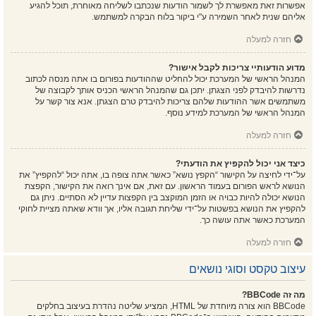
אפשרות זאת מאפשרת לך לשמור הודעות שנכתבו לשליחה מאוחרת, תוכל להגיע
אליהם שנית לאחר השמירה ע"י ביקור בלוח הבקרה למשתמש.
חזרה למעלה
מדוע הודעותיי צריכות לקבל אישור?
המנהל הראשי של המערכת יכול להחליט שההודעות בפורום בו אתה מנסה לכתוב
נדרשות להיבדק לפני הצגתן. יתכן גם שהמנהל הראשי הכניס אותך לקבוצה של
משתמשים אשר ההודעות שלהם צריכות להיבדק טרם הצגתן. אנא צור קשר על
המנהל הראשי של המערכת למידע נוסף.
חזרה למעלה
כיצד אני יכול להקפיץ את הודעתי?
על־ידי לחיצה על הקישור “הקפץ נושא” כאשר אתה צופה בו, אתה יכול “להקפיץ” את
הנושא לראש הפורום בעמוד הראשון. עם זאת, אם אינך רואה את הקישור, הקפצת
הנושא יכולה להיות כבויה או הזמן המוקצב בין הקפצות עדיין לא הסתיים. ניתן גם
להקפיץ את הנושא בפשטות על־ידי שליחת תגובה אליו, אך וודא שאתה מציית לחוקי
המערכת כאשר אתה עושה כך.
חזרה למעלה
עיצוב טקסט וסוגי נושאים
מה זה BBCode?
BBCode הוא צורה מיוחדת של HTML, המציע שליטה נהדרת בעיצוב בחלקים