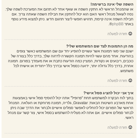
השפה שלי אינה ברשימה!
או שהמנהל הראשי לא התקין השפה או שאף אחד לא תרגם את המערכת לשפה שלך.
נסה לשאול מנהל ראשי האם הוא יכול להתקין את חבילת השפה שאתה צריך. אם
חבילת השפה אינה קיימת, תרגיש חופשי ליצור תרגום חדש. ניתן למצוא מידע נוסף
באתר
phpBB
®.
חזרה למעלה
מה הן התמונות לצד שם המשתמש שלי?
ישנם שני סוגי תמונות אשר עשויים להופיע יחד עם שם המשתמש כאשר צופים
בהודעות. אחד מהם עשוי להיות תמונה הקשורה לדרגה שלך, בדרך כלל בצורה של
כוכבים, ריבועים או נקודות, המציין כמה הודעות כתבת או את מעמדך בפורום. תמונה
אחרת, בדרך כלל גדולה יותר, ידועה כסמל אישי ובדרך כלל ייחודית או אישית לכל
משתמש.
חזרה למעלה
איך אני יכול להציג סמל אישי?
בתוך לוח הבקרה למשתמש תחת "פרופיל" אתה יכול להוסיף סמל אישי באמצעות
אחת מארבע השיטות הבאות: Gravatar, גלריה, תמונה מרוחקת או העלאה. המנהל
הראשי של הפורום יכול להחליט לאפשר סמלים אישיים ולבחור את הדרך שבה ניתן
לבחור סמלים אישיים. אם אתה לא מצליח להשתמש בסמל אישי, צור קשר עם מנהל
ראשי.
חזרה למעלה