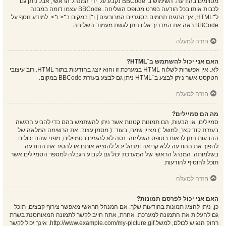
מסוימים בהודעה. השימוש ב־BBCode נקבע על־ידי המנהל הראשי, אבל ניתן גם
לכבות אותו בכל הודעה בפרט מטופס השליחה. BBCode עצמו דומה במבנה
ל־HTML, אך התגים תחמים בסוגריים המרובעים [ ו־] במקום ב־< ו־>. למידע נוסף על
BBCode ראה את המדריך אליו ניתן לגשת מעמוד השליחה.
חזרה למעלה
האם אני יכול להשתמש ב־HTML?
לא. אין אפשרות לשלוח HTML במערכת זו והוא יוצג בהודעות בתור HTML. רוב עיצובי
הטקסט אשר ניתן לבצע ב־HTML ניתן גם לבצע בעזרת BBCode במקום.
חזרה למעלה
מה הם סמיילים?
סמיילים, או הבעות, הם תמונות קטנות אשר ניתן להשתמש בהם כדי להביע הרגשה
בעזרת קוד קצר, למשל :) מציין שמח, בעוד :( מסמן עצוב. את הרשימה המלאה של
ההבעות ניתן לראות בטופס השליחה. נסה לא להגזים בסמיילים, מפני שהם יכולים
להפוך את ההודעה ללא קריאה ומנהל יכול להוציא אותם או להסיר את ההודעה
בשלמותה. המנהל הראשי של המערכת יכול גם לקבוע הגבלה למספר הסמיילים אשר
תוכל להוסיף להודעות.
חזרה למעלה
האם אני יכול לפרסם תמונות?
כן, ניתן להציג תמונות בהודעות שלך. אם המנהל הראשי מאפשר צירוף קבצים, תוכל
גם להעלות את התמונה למערכת. אחרת, אתה חייב לקשר לתמונה המאוחסנת בשרת
רחוק הנגיש לכולם, למשל http://www.example.com/my-picture.gif. אינך יכול לקשר