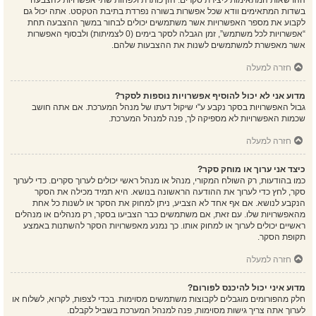
ההרשאות המתאימות ליצירת סקרים. הזן כותרת ולפחות שתי אפשרויות להצבעה
בשדות המתאימים וודא שכל אפשרות בשורה נפרדת בתיבת הטקסט. אתה יכול גם
לקבוע את מספר האפשרויות אשר משתמשים יכולים לבחור במשך ההצבעה תחת
“אפשרויות לכל משתמש”, זמן הגבלה לסקר בימים (0 לצמיתות) ולבסוף האפשרות
אשר מאפשרת למשתמשים לשנות את ההצבעות שלהם.
חזרה למעלה
מדוע אני לא יכול להוסיף אפשרויות נוספות לסקר?
גבול האפשרויות בסקר נקבע ע"י שיקול דעתו של מנהל המערכת. אם אתה חושב
שכמות האפשרויות לא מספיקה לך, פנה למנהל המערכת.
חזרה למעלה
כיצד אני ערוך או מוחק סקר?
כמו בהודעות, רק השולח המקורי, מנהל או מנהל ראשי יכולים לערוך סקרים. כדי לערוך
סקר, לחץ כדי לערוך את ההודעה הראשונה בנושא. היא תמיד מכילה את הסקר
הנקבע לנושא. אם אף אחד לא הצביע, ניתן למחוק את הסקר או לשנות כל אחת
מהאפשרויות שלו. עם זאת, אם משתמשים כבר הצביעו בסקר, רק מנהלים או מנהלים
ראשיים יכולים לערוך או למחוק אותו. כך נמנע מאפשרויות הסקר להשתנות באמצע
תקופת הסקר.
חזרה למעלה
מדוע איני יכול להיכנס לפורום?
חלק מהפורומים מוגבלים לקבוצות משתמשים מסוימות. בכדי לצפות, לקרוא, לשלוח או
לערוך אתה צריך גישות מסוימות, פנה למנהל המערכת בשביל לקבלם.