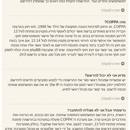
למשתמשים אחרים ועוד. ההרשמה לוקחת כמה רגעים כך שמומלץ להירשם.
חזרה למעלה
מהו COPPA?
COPPA, או החוק לפרטיות והגנה המקוונת של הילד של 1998, הוא חוק בארצות
הברית הדורש מאתרים ברשת אשר יכולים לאסוף מידע מקטינים מתחת לגיל 13
לדרוש הסכמה מההורים בכתב או כל שיטה אחרת של אישור מאפוטרופוס חוקי,
המאפשר את איסוף פרטי הזיהוי האישיים מקטין מתחת לגיל 14 13. אם אינך בטוח
אם חוק זה חל לגביך בתור מישהו המנסה להירשם או לאתר אשר אליו אתה מנסה
להירשם, צור קשר עם יועץ חוקי להתיעצות. שים לב שקבוצת phpBB אינה יכולה לספק
יעוץ חוקי ואינה נקודה ליצירת קשר לענייני חוק מכל סוג, ובפרט הרשום להלן.
חזרה למעלה
מדוע אני לא יכול להרשם?
יש אפשרות שמנהל ראשי סגר את ההרשמה כדי למנוע ממבקרים חדשים להירשם.
לחילופין ייתכן שמנהל ראשי חסם את כתובת ה-IP שלך או את שם המשתמש שאתה
מנסה לרשום. צור קשר עם מנהל ראשי לסיוע.
חזרה למעלה
נרשמתי אבל אני לא מצליח להתחבר!
ראשית, בדוק את שם המשתמש והססמה שהזנת. אם הם נכונים, אז כנראה ואת
מהדברים הבאים קרה. אם מערכת ה־COPPA פועלת במערכת ובהרשמה סימנת
שאתה מתחת לגיל 13, תצטרך לעקוב אחר ההוראות שתקבל. בחלק ממערכות
הפורומים דורשים את הפעלת החשבון, על ידי דואר אלקטרוני או מנהל המערכת; מידע