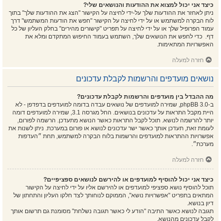
כיצד אני יכול למצוא את ההודעות והנושאים שלי?
ניתן לאחזר את ההודעות שלך על-ידי לחיצה על הקישור "הצג את ההודעות שלך" בתוך
לוח הבקרה למשתמש או על ידי לחיצה על הקישור "חפש את הודעות המשתמש" דרך
עמוד הפרופיל שלך או על ידי לחיצה על תפריט "קישורים מהירים" בחלק העליון של כל
דף. כדי לחפש את הנושאים שלך, השתמש בעמוד החיפוש המתקדם ומלא את
האפשרויות המתאימות.
חזרה למעלה
נושאים מועדפים והרשמות לקבלת עדכונים
מה ההבדל בין מועדפים והרשמות לקבלת עדכונים?
ב-phpBB 3.0, שמירה למועדפים של נושאים עבדה בדומה למועדפים בדפדפן - לא
היית מקבל התראות על עדכונים בנושאים. החל מגרסה 3.1, שמירה למועדפים דומה
יותר להרשמה לנושא. תוכל לקבל התראות כאשר הנושא מתעדכן. הרשמה לפורום,
לעומת זאת, תעדכן אותך כאשר ישר עדכונים לנושא או פורום במערכת. ניתן לשנות את
אפשרויות ההתראות למועדפים והרשמות בלוח הבקרה למשתמש, תחת ״העדפות
מערכת״.
חזרה למעלה
כיצד אני יכול להוסיף למועדפים או להירשם לנושאים ספציפיים?
תוכל להוסיף נושא ספציפי למועדפים או להירשם אליו על ידי לחיצה על הקישור
המתאים בתפריט "אפשרויות נושא", הממוקם לנוחותך לצד חלקו העליון והתחתון של
דיון בנושא.
תגובה לנושא כאשר התיבה "הודע לי כאשר תגובה נשלחת" מסומנת גם תרשום אותך
לקבל עדכונים מהנושא.