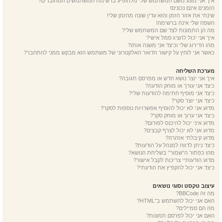
איך אני מונע משם המשתמש שלי מלהופיע ברשימת המשתמשים המחוברים?
הזמנים אינם נכונים!
שינתי את אזור הזמן והוא עדין שונה מהזמן שלי!
השפה שלי אינה ברשימה!
מה הן התמונות לצד שם המשתמש שלי?
איך אני יכול להציג סמל אישי?
מהו הדירוג שלי וכיצד אני משנה אותו?
כאשר אני לוחץ על קישור הדואר האלקטרוני של משתמש הוא מבקש ממני להתחבר?
מערכת השליחה
איך אני יוצר נושא חדש או מפרסם תגובה?
כיצד אני עורך או מוחק הודעה?
כיצד אני מוסיף חתימה להודעות שלי?
כיצד אני יוצר סקר?
מדוע אני לא יכול להוסיף אפשרויות נוספות לסקר?
כיצד אני ערוך או מוחק סקר?
מדוע איני יכול להיכנס לפורום?
מדוע אני לא יכול לצרף קבצים?
מדוע קיבלתי אזהרה?
כיצד ניתן לדווח למנהל על הודעות?
מהו כפתור ה“שמור” בשליחת הנושא?
מדוע הודעותיי צריכות לקבל אישור?
כיצד אני יכול להקפיץ את הודעתי?
עיצוב טקסט וסוגי נושאים
מה זה BBCode?
האם אני יכול להשתמש ב־HTML?
מה הם סמיילים?
האם אני יכול לפרסם תמונות?