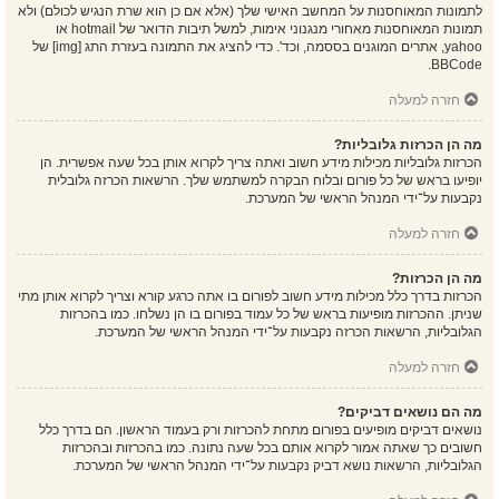
לתמונות המאוחסנות על המחשב האישי שלך (אלא אם כן הוא שרת הנגיש לכולם) ולא
תמונות המאוחסנות מאחורי מנגנוני אימות, למשל תיבות הדואר של hotmail או
yahoo, אתרים המוגנים בססמה, וכד'. כדי להציג את התמונה בעזרת התג [img] של
BBCode.
חזרה למעלה
מה הן הכרזות גלובליות?
הכרזות גלובליות מכילות מידע חשוב ואתה צריך לקרוא אותן בכל שעה אפשרית. הן
יופיעו בראש של כל פורום ובלוח הבקרה למשתמש שלך. הרשאות הכרזה גלובלית
נקבעות על־ידי המנהל הראשי של המערכת.
חזרה למעלה
מה הן הכרזות?
הכרזות בדרך כלל מכילות מידע חשוב לפורום בו אתה כרגע קורא וצריך לקרוא אותן מתי
שניתן. ההכרזות מופיעות בראש של כל עמוד בפורום בו הן נשלחו. כמו בהכרזות
הגלובליות, הרשאות הכרזה נקבעות על־ידי המנהל הראשי של המערכת.
חזרה למעלה
מה הם נושאים דביקים?
נושאים דביקים מופיעים בפורום מתחת להכרזות ורק בעמוד הראשון. הם בדרך כלל
חשובים כך שאתה אמור לקרוא אותם בכל שעה נתונה. כמו בהכרזות ובהכרזות
הגלובליות, הרשאות נושא דביק נקבעות על־ידי המנהל הראשי של המערכת.