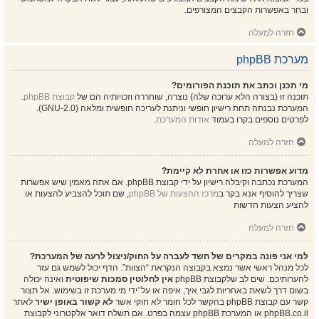
ובחר באפשרות הקבצים המצורפים.
חזרה למעלה
מערכת phpBB
מי תכנן וכתב את תוכנת הפורומים?
תוכנה זו (בצורה הלא ערוכה שלה) נוצרה, שוחררה וזכויותיה הם של
קבוצת phpBB
.
המערכת נבנתה תחת רישיון חופשי וניתנת לעריכה חופשית ומלאה (GNU-2.0).
לפרטים נוספים בקרו בעמוד
אודות המערכת
.
חזרה למעלה
מדוע אפשרות כזו או אחרת לא קיימת?
המערכת נכתבה וקיבלה רישיון על ידי קבוצת phpBB. אם אתה מאמין שיש אפשרות
שצריך להוסיף אנא בקר ב
מרכז ההצעות של phpBB
, שם תוכל להצביע להצעות או
להציע הצעות חדשות
חזרה למעלה
למי אני פונה במקרים של חשד לעברה על החוק/ניצול לרעה של המערכת?
לכל מנהל ראשי אשר נמצא בקבוצה הנקראת “הצוות”. הדף יכול לשמש גם עזר
להערותיכם. שים לב שלקבוצת phpBB
אין לחלוטין סמכות שיפוטית
ואינה יכולה
בשום דרך לשאת באחריות לגבי איך, איפה או על־ידי מי מערכת זו בשימוש. אל תצור
קשר עם קבוצת phpBB בהקשר לכל חומר לא חוקי אשר
לא קשור באופן ישיר
לאתר
phpBB.co.il או המערכת phpBB עצמה בפרט. אם תשלח דואר אלקטרוני לקבוצת