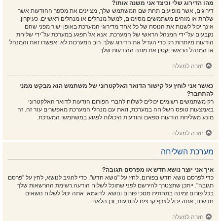
מהו הדירוג שלי וכיצד אני משנה אותו?
דירוגים, אשר מופיעים תחת שם המשתמש שלך, מציינים את מספר ההודעות אשר
שלחת או מזהים משתמשים מסוימים, למשל מנהלים או מנהלים ראשיים. כעיקרון,
אינך יכול לשנות את הנוסח של כל אחד מדירוגי המערכת באופן ישיר מפני שהם
נקבעים על־ידי המנהל הראשי של המערכת. אנא אל תפגע במערכת על־ידי שליחת
הודעות מיותרות רק כדי הגדיל את הדירוג שלך. רוב המערכות לא יאפשרו זאת והמנהל
או המנהל הראשי יקטין את מונה ההודעות שלך.
חזרה למעלה
כאשר אני לוחץ על קישור הדואר האלקטרוני של משתמש הוא מבקש ממני
להתחבר?
רק משתמשים רשומים יכולים לשלוח לחברי הפורום הודעות לדואר האלקטרוני
באמצעות טופס השליחה במערכת, וזאת עם מנהלי המערכת מאפשרים עזר זה. זה
מונע משליחת הודעות ספאם והודעות היכולות לפגוע במשתמשי המערכת.
חזרה למעלה
מערכת השליחה
איך אני יוצר נושא חדש או מפרסם תגובה?
כדי לפרסם נושא חדש בפורום, לחץ על "נושא חדש". כדי להגיב לנושא, לחץ על "פרסם
תגובה". ייתכן שתצטרך להירשם לפני שתוכל לשלוח הודעה.רשימת ההרשאות שלך
בכל פורום זמינה בתחתית מסכי פורום ונושא. לדוגמא: אתה יכול לשלוח נושאים
חדשים, אתה יכול לצרף קבצים להודעות, וכן הלאה.
חזרה למעלה