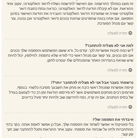
זה מוצג במהלך ההרשמה. אם האישור להרשמה נשלח לדואר האלקטרוני, עקוב אחר
ההוראות. אם לא קיבלת הודעה לדואר האלקטרוני, כנראה ונתת כתובת דואר
אלקטרוני שגויה או שמערכת הדואר האלקטרוני העבירה את הודעת האישור בסינון
הספאם. אם אתה בטוח שהפרטים שהזנת נכונים ודואר האלקטרוני אכן נכונה, צור
קשר עם מנהל המערכת.
חזרה למעלה
למה אני לא מצליח להתחבר?
Tיש כמה סיבות אפשריות לכך. קודם כל, ודא ששם המשתמש והססמה שלך נכונים.
אם הם נכונים, צור קשר עם מנהל ראשי כדי לוודא שלא נחסמת. לחילופין, יכול להיות
שיש שגיאה בהגדרות האתר שהמנהלים שלו יצטרכו לתקן.
חזרה למעלה
נרשמתי בעבר אבל אני לא מצליח להתחבר יותר?!
קיימת אפשרות שמנהל ראשי כיבה או מחק את חשבונך מסיבה כלשהי. בנוסף,
פורומים רבים מוחקים משתמשים אשר לא פירסמו הודעות זמן רב כדי לצמצם בגודל
של בסיס הנתונים. אם זה קרה, נסה להירשם שוב ולהיות יותר פעיל בדיונים.
חזרה למעלה
איבדתי את הססמה שלי!
בלי פאניקה! אי אפשר לשחזר את הססמה שלך, אבל כן אפשר לאפס אותה. בקר בדף
ההתחברות ולחץ על
שכחתי את ססמתי
. עקוב אחר ההוראות ותוכל להתחבר שוב תוך
זמן קצר.