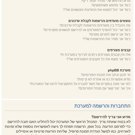
מדוע החיפוש שלי מחזיר עמוד ריק!?
כיצד אני מחפש משתמשים?
כיצד אני יכול למצוא את ההודעות והנושאים שלי?
נושאים מועדפים והרשמות לקבלת עדכונים
מה ההבדל בין מועדפים והרשמות לקבלת עדכונים?
כיצד אני יכול להוסיף למועדפים או להירשם לנושאים ספציפיים?
כיצד אני נרשם לפורום מסוים?
כיצד אני מסיר את ההרשמות שלי?
קבצים מצורפים
אלו מין קבצים מצורפים ניתנים לצירוף במערכת זו?
כיצד אני מוצא את כל הקבצים המצורפים שלי?
מערכת phpBB
מי תכנן וכתב את תוכנת הפורומים?
מדוע אפשרות כזו או אחרת לא קיימת?
למי אני פונה במקרים של חשד לעברה על החוק/ניצול לרעה של המערכת?
איך אני יוצר קשר עם מנהל הפורומים?
התחברות והרשמה למערכת
מדוע אני צריך להירשם?
לא בטוח שאתה צריך. המנהל הראשי של המערכת יכול להחליט האם חובה להירשם
כדי לפרסם הודעות. בכל אופן, הרשמה תפתח לך גישה לאפשרויות נוספות שלא זמינות
לאורחים, כמו למשל הגדרת תמונת פרופיל, שליחת הודעות פרטיות או אימיילים