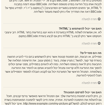
מסוימים בהודעה. השימוש ב־BBCode נקבע על־ידי המנהל הראשי, אבל ניתן גם
לכבות אותו בכל הודעה בפרט מטופס השליחה. BBCode עצמו דומה במבנה
ל־HTML, אך התגים תחמים בסוגריים המרובעים [ ו־] במקום ב־< ו־>. למידע נוסף על
BBCode ראה את המדריך אליו ניתן לגשת מעמוד השליחה.
חזרה למעלה
האם אני יכול להשתמש ב־HTML?
לא. אין אפשרות לשלוח HTML במערכת זו והוא יוצג בהודעות בתור HTML. רוב עיצובי
הטקסט אשר ניתן לבצע ב־HTML ניתן גם לבצע בעזרת BBCode במקום.
חזרה למעלה
מה הם סמיילים?
סמיילים, או הבעות, הם תמונות קטנות אשר ניתן להשתמש בהם כדי להביע הרגשה
בעזרת קוד קצר, למשל :) מציין שמח, בעוד :( מסמן עצוב. את הרשימה המלאה של
ההבעות ניתן לראות בטופס השליחה. נסה לא להגזים בסמיילים, מפני שהם יכולים
להפוך את ההודעה ללא קריאה ומנהל יכול להוציא אותם או להסיר את ההודעה
בשלמותה. המנהל הראשי של המערכת יכול גם לקבוע הגבלה למספר הסמיילים אשר
תוכל להוסיף להודעות.
חזרה למעלה
האם אני יכול לפרסם תמונות?
כן, ניתן להציג תמונות בהודעות שלך. אם המנהל הראשי מאפשר צירוף קבצים, תוכל
גם להעלות את התמונה למערכת. אחרת, אתה חייב לקשר לתמונה המאוחסנת בשרת
רחוק הנגיש לכולם, למשל http://www.example.com/my-picture.gif. אינך יכול לקשר