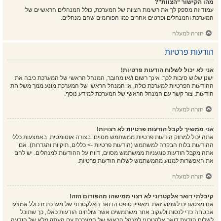
מהו הקישור “הצוות”?
עמוד זה מספק לך את רשימת הצוות של המערכת, כולל המנהלים הראשיים של
המערכת והמנהלים ופרטים אחרים כמו הפורומים שהם מנהלים.
חזרה למעלה
הודעות פרטיות
אני לא יכול לשלוח הודעות פרטיות!
ישנן שלוש סיבות לכך: אינך רשום ו/או מחובר, המנהל הראשי של המערכת כיבה את
ההודעות הפרטיות למערכת כולה, או המנהל הראשי של המערכת מונע ממך משליחת
הודעות. צור קשר עם המנהל הראשי של המערכת למידע נוסף.
חזרה למעלה
אני ממשיך לקבל הודעות פרטיות לא רצויות!
אתה יכול למחוק הודעות פרטיות ממשתמש מסוים, בצורה אוטומטית, באמצעות כללי
ההודעות בלוח הבקרה למשתמש (הודעות פרטיות -> כללים, תיקיות והגדרות). אם
אתה מקבל הודעות פוגעניות ממשתמש מסוים, דווח על ההודעות למנהלים. יש להם
את האפשרות למנוע מהמשתמש לשלוח הודעות פרטיות.
חזרה למעלה
קיבלתי דואר אלקטרוני לא רצוי ממישהו מהפורום הזה!
אנו מצטערים לשמוע זאת. מאפיין טופס הדואר האלקטרוני של מערכת זו כולל אמצעי
אבטחה כדי לנסות ולעקוב אחר משתמשים אשר שולחים הודעות כאלו, כך שתוכל
לשלוח הודעת דואר אלקטרוני למנהל הראשי של המערכת עם העתק מלא של הודעה