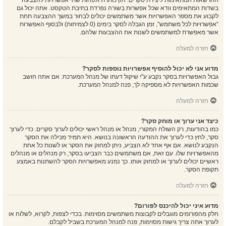
ההרשאות המתאימות ליצירת סקרים. הזן כותרת ולפחות שתי אפשרויות להצבעה
בשדות המתאימים וודא שכל אפשרות בשורה נפרדת בתיבת הטקסט. אתה יכול גם
לקבוע את מספר האפשרויות אשר משתמשים יכולים לבחור במשך ההצבעה תחת
“אפשרויות לכל משתמש”, זמן הגבלה לסקר בימים (0 לצמיתות) ולבסוף האפשרות
אשר מאפשרת למשתמשים לשנות את ההצבעות שלהם.
חזרה למעלה
מדוע אני לא יכול להוסיף אפשרויות נוספות לסקר?
גבול האפשרויות בסקר נקבע ע"י שיקול דעתו של מנהל המערכת. אם אתה חושב
שכמות האפשרויות לא מספיקה לך, פנה למנהל המערכת.
חזרה למעלה
כיצד אני ערוך או מוחק סקר?
כמו בהודעות, רק השולח המקורי, מנהל או מנהל ראשי יכולים לערוך סקרים. כדי לערוך
סקר, לחץ כדי לערוך את ההודעה הראשונה בנושא. היא תמיד מכילה את הסקר
הנקבע לנושא. אם אף אחד לא הצביע, ניתן למחוק את הסקר או לשנות כל אחת
מהאפשרויות שלו. עם זאת, אם משתמשים כבר הצביעו בסקר, רק מנהלים או מנהלים
ראשיים יכולים לערוך או למחוק אותו. כך נמנע מאפשרויות הסקר להשתנות באמצע
תקופת הסקר.
חזרה למעלה
מדוע איני יכול להיכנס לפורום?
חלק מהפורומים מוגבלים לקבוצות משתמשים מסוימות. בכדי לצפות, לקרוא, לשלוח או
לערוך אתה צריך גישות מסוימות, פנה למנהל המערכת בשביל לקבלם.