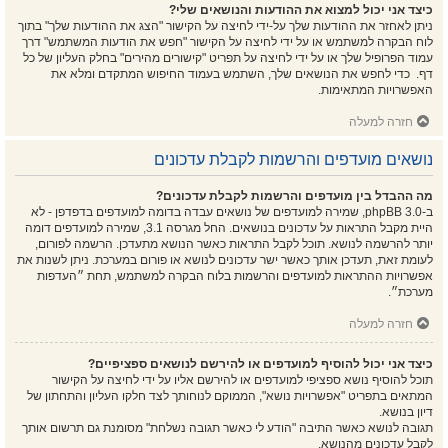
כיצד אני יכול למצוא את ההודעות והנושאים שלי?
ניתן לאחזר את ההודעות שלך על-ידי לחיצה על הקישור "הצג את ההודעות שלך" בתוך
לוח הבקרה למשתמש או על ידי לחיצה על הקישור "חפש את הודעות המשתמש" דרך
עמוד הפרופיל שלך או על ידי לחיצה על תפריט "קישורים מהירים" בחלק העליון של כל
דף. כדי לחפש את הנושאים שלך, השתמש בעמוד החיפוש המתקדם ומלא את
האפשרויות המתאימות.
חזרה למעלה
נושאים מועדפים והרשמות לקבלת עדכונים
מה ההבדל בין מועדפים והרשמות לקבלת עדכונים?
ב-phpBB 3.0, שמירה למועדפים של נושאים עבדה בדומה למועדפים בדפדפן - לא
היית מקבל התראות על עדכונים בנושאים. החל מגרסה 3.1, שמירה למועדפים דומה
יותר להרשמה לנושא. תוכל לקבל התראות כאשר הנושא מתעדכן. הרשמה לפורום,
לעומת זאת, תעדכן אותך כאשר ישר עדכונים לנושא או פורום במערכת. ניתן לשנות את
אפשרויות ההתראות למועדפים והרשמות בלוח הבקרה למשתמש, תחת ״העדפות
מערכת״.
חזרה למעלה
כיצד אני יכול להוסיף למועדפים או להירשם לנושאים ספציפיים?
תוכל להוסיף נושא ספציפי למועדפים או להירשם אליו על ידי לחיצה על הקישור
המתאים בתפריט "אפשרויות נושא", הממוקם לנוחותך לצד חלקו העליון והתחתון של
דיון בנושא.
תגובה לנושא כאשר התיבה "הודע לי כאשר תגובה נשלחת" מסומנת גם תרשום אותך
לקבל עדכונים מהנושא.