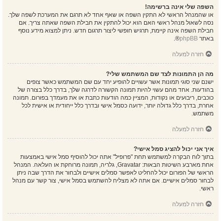
השפה שלי אינה ברשימה!
או שהמנהל הראשי לא התקין השפה או שאף אחד לא תרגם את המערכת לשפה שלך.
נסה לשאול מנהל ראשי האם הוא יכול להתקין את חבילת השפה שאתה צריך. אם
חבילת השפה אינה קיימת, תרגיש חופשי ליצור תרגום חדש. ניתן למצוא מידע נוסף
באתר
phpBB
®.
חזרה למעלה
מה הן התמונות לצד שם המשתמש שלי?
ישנם שני סוגי תמונות אשר עשויים להופיע יחד עם שם המשתמש כאשר צופים
בהודעות. אחד מהם עשוי להיות תמונה הקשורה לדרגה שלך, בדרך כלל בצורה של
כוכבים, ריבועים או נקודות, המציין כמה הודעות כתבת או את מעמדך בפורום. תמונה
אחרת, בדרך כלל גדולה יותר, ידועה כסמל אישי ובדרך כלל ייחודית או אישית לכל
משתמש.
חזרה למעלה
איך אני יכול להציג סמל אישי?
בתוך לוח הבקרה למשתמש תחת "פרופיל" אתה יכול להוסיף סמל אישי באמצעות
אחת מארבע השיטות הבאות: Gravatar, גלריה, תמונה מרוחקת או העלאה. המנהל
הראשי של הפורום יכול להחליט לאפשר סמלים אישיים ולבחור את הדרך שבה ניתן
לבחור סמלים אישיים. אם אתה לא מצליח להשתמש בסמל אישי, צור קשר עם מנהל
ראשי.
חזרה למעלה