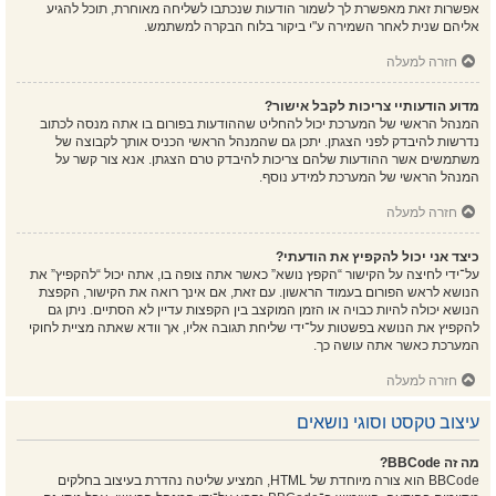
אפשרות זאת מאפשרת לך לשמור הודעות שנכתבו לשליחה מאוחרת, תוכל להגיע
אליהם שנית לאחר השמירה ע"י ביקור בלוח הבקרה למשתמש.
חזרה למעלה
מדוע הודעותיי צריכות לקבל אישור?
המנהל הראשי של המערכת יכול להחליט שההודעות בפורום בו אתה מנסה לכתוב
נדרשות להיבדק לפני הצגתן. יתכן גם שהמנהל הראשי הכניס אותך לקבוצה של
משתמשים אשר ההודעות שלהם צריכות להיבדק טרם הצגתן. אנא צור קשר על
המנהל הראשי של המערכת למידע נוסף.
חזרה למעלה
כיצד אני יכול להקפיץ את הודעתי?
על־ידי לחיצה על הקישור “הקפץ נושא” כאשר אתה צופה בו, אתה יכול “להקפיץ” את
הנושא לראש הפורום בעמוד הראשון. עם זאת, אם אינך רואה את הקישור, הקפצת
הנושא יכולה להיות כבויה או הזמן המוקצב בין הקפצות עדיין לא הסתיים. ניתן גם
להקפיץ את הנושא בפשטות על־ידי שליחת תגובה אליו, אך וודא שאתה מציית לחוקי
המערכת כאשר אתה עושה כך.
חזרה למעלה
עיצוב טקסט וסוגי נושאים
מה זה BBCode?
BBCode הוא צורה מיוחדת של HTML, המציע שליטה נהדרת בעיצוב בחלקים