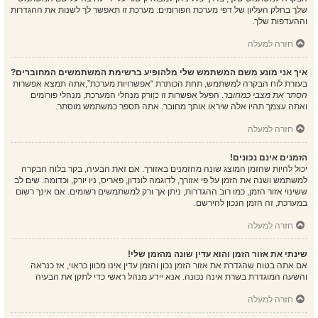
שלך בחלק העליון של דפי מערכת הפורומים. מערכת זו תאפשר לך לשנות את ההגדרות
וההעדפות שלך.
חזרה למעלה
איך אני מונע משם המשתמש שלי מלהופיע ברשימת המשתמשים המחוברים?
בעזרת לוח הבקרה למשתמש, תחת הכותרת “אפשרויות מערכת”,אתה תמצא אפשרות
הסתר את מצבי כמחובר
. הפעל אפשרות זו
כן
ורק מנהלי המערכת, מנהלי פורומים
ואתה עצמך תהיו אלה שיראו אותך מחובר. אתה תספר כמשתמש מוסתר.
חזרה למעלה
הזמנים אינם נכונים!
יכול להיות שהזמן המוצג שונה מהזמנים באזורך. אם זאת הבעיה, בקר בלוח הבקרה
למשתמש ושנה את הזמן על פי אזורך, לדוגמה לונדון, פאריס, ניו יורק, וכדומה. שים לב
ששינוי אזור הזמן, כמו רוב ההגדרות, ניתן אך ורק למשתמשים רשומים. אם אינך רשום
במערכת, זה הזמן הנכון להירשם.
חזרה למעלה
שינתי את אזור הזמן והוא עדין שונה מהזמן שלי!
אם אתה בטוח שהגדרת את אזור הזמן נכון והזמן עדין אינו מכוון כראוי, אז כנראה
והשעה המוגדרת בשרת אינה נכונה. אנא יידע מנהל ראשי כדי לתקן את הבעיה
חזרה למעלה