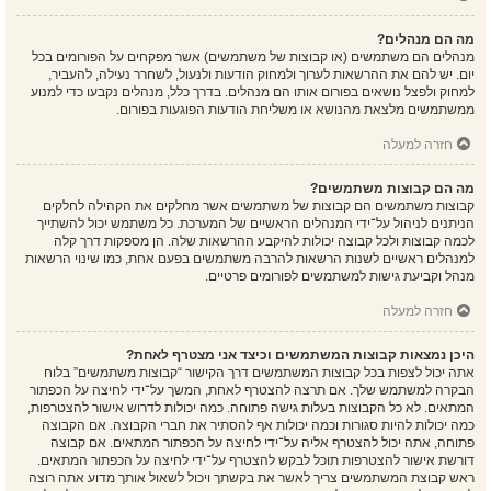
מה הם מנהלים?
מנהלים הם משתמשים (או קבוצות של משתמשים) אשר מפקחים על הפורומים בכל
יום. יש להם את ההרשאות לערוך ולמחוק הודעות ולנעול, לשחרר נעילה, להעביר,
למחוק ולפצל נושאים בפורום אותו הם מנהלים. בדרך כלל, מנהלים נקבעו כדי למנוע
ממשתמשים מלצאת מהנושא או משליחת הודעות הפוגעות בפורום.
חזרה למעלה
מה הם קבוצות משתמשים?
קבוצות משתמשים הם קבוצות של משתמשים אשר מחלקים את הקהילה לחלקים
הניתנים לניהול על־ידי המנהלים הראשיים של המערכת. כל משתמש יכול להשתייך
לכמה קבוצות ולכל קבוצה יכולות להיקבע ההרשאות שלה. הן מספקות דרך קלה
למנהלים ראשיים לשנות הרשאות להרבה משתמשים בפעם אחת, כמו שינוי הרשאות
מנהל וקביעת גישות למשתמשים לפורומים פרטיים.
חזרה למעלה
היכן נמצאות קבוצות המשתמשים וכיצד אני מצטרף לאחת?
אתה יכול לצפות בכל קבוצות המשתמשים דרך הקישור “קבוצות משתמשים” בלוח
הבקרה למשתמש שלך. אם תרצה להצטרף לאחת, המשך על־ידי לחיצה על הכפתור
המתאים. לא כל הקבוצות בעלות גישה פתוחה. כמה יכולות לדרוש אישור להצטרפות,
כמה יכולות להיות סגורות וכמה יכולות אף להסתיר את חברי הקבוצה. אם הקבוצה
פתוחה, אתה יכול להצטרף אליה על־ידי לחיצה על הכפתור המתאים. אם קבוצה
דורשת אישור להצטרפות תוכל לבקש להצטרף על־ידי לחיצה על הכפתור המתאים.
ראש קבוצת המשתמשים צריך לאשר את בקשתך ויכול לשאול אותך מדוע אתה רוצה