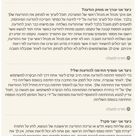
כיצד אני עורך או מוחק הודעה?
אם אינך מנהל או מנהל ראשי של המערכת, תוכל לערוך או למחוק את ההודעות שלך
בלבד. אתה יכול לערוך הודעה על־ידי לחיצה על כפתור העריכה להודעה המיוחסת,
לפעמים לזמן מוגבל בלבד לאחר שההודעה נשלחה. אם מישהו כבר הגיב להודעה,
תמצא תוספת קטנה של טקסט המוצג מתחת להודעה כאשר אתה חוזר לנושא אשר
רושם את מספר הפעמים שערכת אותה יחד עם התאריך והשעה. טקסט זה יופיע רק
אם נשלחה להודעה תגובה. הוא לא יופיע אם מנהל או מנהל ראשי ערך את ההודעה,
אך הם יכולים להשאיר הערה אשר מסבירה מדוע הם ערכו את ההודעה לפי ראות
עיניהם. שים לב שמשתמשים רגילים לא יכולים למחוק הודעה לאחר שקיבלה תגובה.
חזרה למעלה
כיצד אני מוסיף חתימה להודעות שלי?
כדי להוסיף חתימה להודעה אתה חייב קודם ליצור אחת דרך לוח הבקרה למשתמש
שלך. לאחר שנוצרה, אתה יכול לסמן את התיבה
צרף חתימה
בטופס השליחה כדי
להוסיף את החתימה שלך. אתה יכול גם להוסיף חתימה כברירת מחדל לכל ההודעות
שלך על־ידי בחירת האפשרות המתאימה בלוח הבקרה למשתמש. אם תעשה כך, תוכל
עדיין למנוע מהחתימה להתווסף להודעות מסוימות על־ידי ביטול הסימון לתיבת הוספת
החתימה בטופס השליחה.
חזרה למעלה
כיצד אני יוצר סקר?
בזמן שליחת נושא חדש או עריכת ההודעה הראשונה של הנושא, לחץ על התווית
“יצירת סקר” תחת טופס השליחה הראשי. אם אתה לא יכול לראות אותה, אין לך את