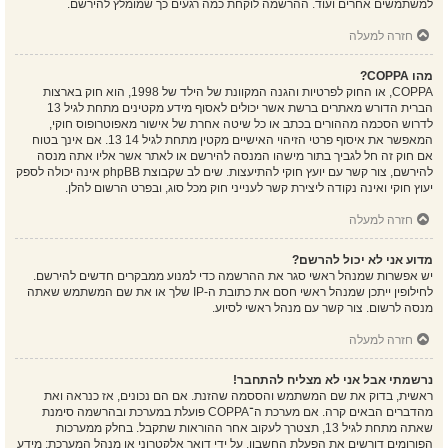
למשתמשים אחרים ועוד. ההרשמה לוקחת כמה רגעים כך שמומלץ להירשם.
חזרה למעלה
מהו COPPA?
COPPA, או החוק לפרטיות והגנה המקוונת של הילד של 1998, הוא חוק בארצות
הברית הדורש מאתרים ברשת אשר יכולים לאסוף מידע מקטינים מתחת לגיל 13
לדרוש הסכמה מההורים בכתב או כל שיטה אחרת של אישור מאפוטרופוס חוקי,
המאפשר את איסוף פרטי הזיהוי האישיים מקטין מתחת לגיל 14 13. אם אינך בטוח
אם חוק זה חל לגביך בתור מישהו המנסה להירשם או לאתר אשר אליו אתה מנסה
להירשם, צור קשר עם יועץ חוקי להתיעצות. שים לב שקבוצת phpBB אינה יכולה לספק
יעוץ חוקי ואינה נקודה ליצירת קשר לענייני חוק מכל סוג, ובפרט הרשום להלן.
חזרה למעלה
מדוע אני לא יכול להרשם?
יש אפשרות שמנהל ראשי סגר את ההרשמה כדי למנוע ממבקרים חדשים להירשם.
לחילופין ייתכן שמנהל ראשי חסם את כתובת ה-IP שלך או את שם המשתמש שאתה
מנסה לרשום. צור קשר עם מנהל ראשי לסיוע.
חזרה למעלה
נרשמתי אבל אני לא מצליח להתחבר!
ראשית, בדוק את שם המשתמש והססמה שהזנת. אם הם נכונים, אז כנראה ואת
מהדברים הבאים קרה. אם מערכת ה־COPPA פועלת במערכת ובהרשמה סימנת
שאתה מתחת לגיל 13, תצטרך לעקוב אחר ההוראות שתקבל. בחלק ממערכות
הפורומים דורשים את הפעלת החשבון, על ידי דואר אלקטרוני או מנהל המערכת; מידע