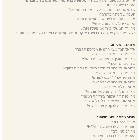
איך אני מונע משם המשתמש שלי מלהופיע ברשימת המשתמשים המחוברים?
הזמנים אינם נכונים!
שינתי את אזור הזמן והוא עדין שונה מהזמן שלי!
השפה שלי אינה ברשימה!
מה הן התמונות לצד שם המשתמש שלי?
איך אני יכול להציג סמל אישי?
מהו הדירוג שלי וכיצד אני משנה אותו?
כאשר אני לוחץ על קישור הדואר האלקטרוני של משתמש הוא מבקש ממני להתחבר?
מערכת השליחה
איך אני יוצר נושא חדש או מפרסם תגובה?
כיצד אני עורך או מוחק הודעה?
כיצד אני מוסיף חתימה להודעות שלי?
כיצד אני יוצר סקר?
מדוע אני לא יכול להוסיף אפשרויות נוספות לסקר?
כיצד אני ערוך או מוחק סקר?
מדוע איני יכול להיכנס לפורום?
מדוע אני לא יכול לצרף קבצים?
מדוע קיבלתי אזהרה?
כיצד ניתן לדווח למנהל על הודעות?
מהו כפתור ה“שמור” בשליחת הנושא?
מדוע הודעותיי צריכות לקבל אישור?
כיצד אני יכול להקפיץ את הודעתי?
עיצוב טקסט וסוגי נושאים
מה זה BBCode?
האם אני יכול להשתמש ב־HTML?
מה הם סמיילים?
האם אני יכול לפרסם תמונות?