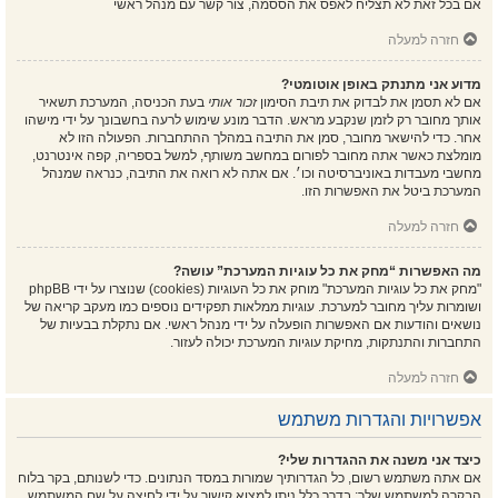
אם בכל זאת לא תצליח לאפס את הססמה, צור קשר עם מנהל ראשי
חזרה למעלה
מדוע אני מתנתק באופן אוטומטי?
אם לא תסמן את לבדוק את תיבת הסימון
זכור אותי
בעת הכניסה, המערכת תשאיר
אותך מחובר רק לזמן שנקבע מראש. הדבר מונע שימוש לרעה בחשבונך על ידי מישהו
אחר. כדי להישאר מחובר, סמן את התיבה במהלך ההתחברות. הפעולה הזו לא
מומלצת כאשר אתה מחובר לפורום במחשב משותף, למשל בספריה, קפה אינטרנט,
מחשבי מעבדות באוניברסיטה וכו׳. אם אתה לא רואה את התיבה, כנראה שמנהל
המערכת ביטל את האפשרות הזו.
חזרה למעלה
מה האפשרות “מחק את כל עוגיות המערכת” עושה?
"מחק את כל עוגיות המערכת" מוחק את כל העוגיות (cookies) שנוצרו על ידי phpBB
ושומרות עליך מחובר למערכת. עוגיות ממלאות תפקידים נוספים כמו מעקב קריאה של
נושאים והודעות אם האפשרות הופעלה על ידי מנהל ראשי. אם נתקלת בבעיות של
התחברות והתנתקות, מחיקת עוגיות המערכת יכולה לעזור.
חזרה למעלה
אפשרויות והגדרות משתמש
כיצד אני משנה את ההגדרות שלי?
אם אתה משתמש רשום, כל הגדרותיך שמורות במסד הנתונים. כדי לשנותם, בקר בלוח
הבקרה למשתמש שלך; בדרך כלל ניתן למצוא קישור על ידי לחיצה על שם המשתמש