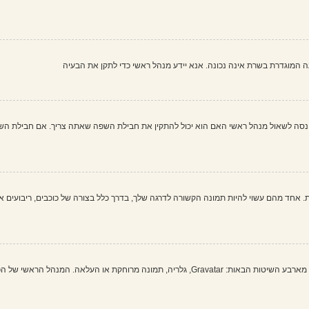
שעה המוגדרת בשרת אינה נכונה. אנא יידע מנהל ראשי כדי לתקן את הבעיה
 לשאול מנהל ראשי האם הוא יכול להתקין את חבילת השפה שאתה צריך. אם חבילת השפה א
 אחד מהם עשוי להיות תמונה הקשורה לדרגה שלך, בדרך כלל בצורה של כוכבים, ריבועים או
בתוך לוח הבקרה למשתמש תחת "פרופיל" אתה יכול להוסיף סמל אישי באמצעות אחת מארבע השיטות הבאות