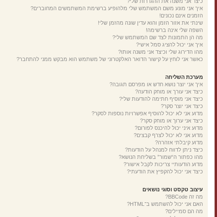
כיצד אני משנה את ההגדרות שלי?
איך אני מונע משם המשתמש שלי מלהופיע ברשימת המשתמשים המחוברים?
הזמנים אינם נכונים!
שינתי את אזור הזמן והוא עדין שונה מהזמן שלי!
השפה שלי אינה ברשימה!
מה הן התמונות לצד שם המשתמש שלי?
איך אני יכול להציג סמל אישי?
מהו הדירוג שלי וכיצד אני משנה אותו?
כאשר אני לוחץ על קישור הדואר האלקטרוני של משתמש הוא מבקש ממני להתחבר?
מערכת השליחה
איך אני יוצר נושא חדש או מפרסם תגובה?
כיצד אני עורך או מוחק הודעה?
כיצד אני מוסיף חתימה להודעות שלי?
כיצד אני יוצר סקר?
מדוע אני לא יכול להוסיף אפשרויות נוספות לסקר?
כיצד אני ערוך או מוחק סקר?
מדוע איני יכול להיכנס לפורום?
מדוע אני לא יכול לצרף קבצים?
מדוע קיבלתי אזהרה?
כיצד ניתן לדווח למנהל על הודעות?
מהו כפתור ה“שמור” בשליחת הנושא?
מדוע הודעותיי צריכות לקבל אישור?
כיצד אני יכול להקפיץ את הודעתי?
עיצוב טקסט וסוגי נושאים
מה זה BBCode?
האם אני יכול להשתמש ב־HTML?
מה הם סמיילים?