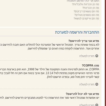
האם אני יכול לפרסם תמונות?
מה הן הכרזות גלובליות?
מה הן הכרזות?
מה הם נושאים דביקים?
מה הם נושאים נעולים?
מה הם אייקונים לנושא?
התחברות והרשמה למערכת
מדוע אני צריך להירשם?
לא בטוח שאתה צריך. המנהל הראשי של המערכת יכול להחליט האם חובה להירשם כדי ל
אחרים ועוד. ההרשמה לוקחת כמה רגעים כך שמומלץ להירשם.
חזרה למעלה
מהו COPPA?
קשר לענייני חוק מכל סוג, ובפרט הרשום להלן.
חזרה למעלה
מדוע אני לא יכול להרשם?
יש אפשרות שמנהל ראשי סגר את ההרשמה כדי למנוע ממבקרים חדשים להירשם. לחילופין ייתכן שמנהל ראשי חסם את כתובת ה-IP שלך או
חזרה למעלה