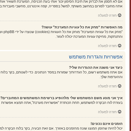
אם לא תסמן את לבדוק את תיבת הסימון
זכור אותי
בעת הכניסה, המערכת תשאיר אותך 
אתה מחובר לפורום במחשב משותף, למשל בספריה, קפה אינטרנט, מחשבי מעבדות בא
חזרה למעלה
מה האפשרות “מחק את כל עוגיות המערכת” עושה?
"מחק
והתנתקות, מחיקת עוגיות המערכת יכולה לעזור.
חזרה למעלה
אפשרויות והגדרות משתמש
כיצד אני משנה את ההגדרות שלי?
אם אתה משתמש רשום, כל הגדרותיך שמורות במסד הנתונים. כדי לשנותם, בקר בלוח 
וההעדפות שלך.
חזרה למעלה
איך אני מונע משם המשתמש שלי מלהופיע ברשימת המשתמשים המחוברים?
בעזרת לוח הבקרה למשתמש, תחת הכותרת “אפשרויות מערכת”,אתה תמצא אפשרות
ה
חזרה למעלה
הזמנים אינם נכונים!
יכול להיות שהזמן המוצג שונה מהזמנים באזורך. אם זאת הבעיה, בקר בלוח הבקרה למשתמ