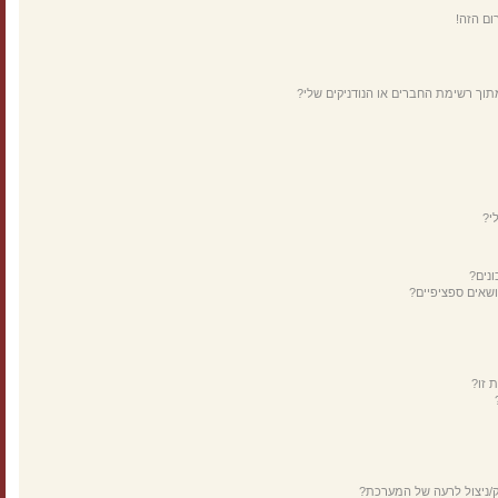
ום הזה!
תוך רשימת החברים או הנודניקים שלי?
י?
נים?
ושאים ספציפיים?
 זו?
ק/ניצול לרעה של המערכת?