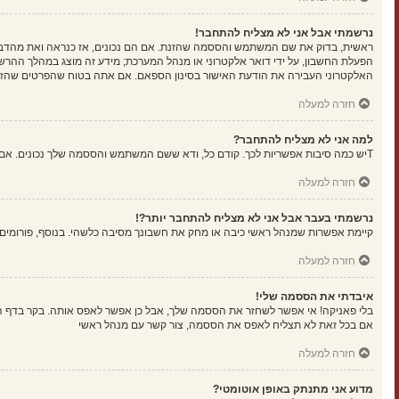
נרשמתי אבל אני לא מצליח להתחבר!
הפעלת החשבון, על ידי דואר אלקטרוני או מנהל המערכת; מידע זה מוצג במהלך ההרש
האלקטרוני העבירה את הודעת האישור בסינון הספאם. אם אתה בטוח שהפרטים שהזנת נ
חזרה למעלה
למה אני לא מצליח להתחבר?
Tיש כמה סיבות אפשריות לכך. קודם כל, ודא ששם המשתמש והססמה שלך נכונים. אם הם נכונים, צור קשר עם מנהל ראשי כדי לוודא שלא נחסמת. לחילופין, יכול להיות שיש שגיאה בהגדרות האתר שהמנהלים שלו יצטרכו לתקן.
חזרה למעלה
נרשמתי בעבר אבל אני לא מצליח להתחבר יותר?!
קיימת אפשרות שמנהל ראשי כיבה או מחק את חשבונך מסיבה כלשהי. בנוסף, פורומים ר
חזרה למעלה
איבדתי את הססמה שלי!
בלי פאניקה! אי אפשר לשחזר את הססמה שלך, אבל כן אפשר לאפס אותה. בקר בדף 
אם בכל זאת לא תצליח לאפס את הססמה, צור קשר עם מנהל ראשי
חזרה למעלה
מדוע אני מתנתק באופן אוטומטי?