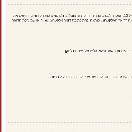
ראשית, בדוק את שם המשתמש והססמה שהזנת. אם הם נכונים, אז כנראה ואת מהדברים הבאים קרה. אם מערכת ה־COPPA פועלת במערכת ובהרשמה סימנת שאתה מתחת לגיל 13, תצטרך לעקוב אחר ההוראות שתקבל. בחלק ממערכות הפורומים דורשים את
 לדואר האלקטרוני, כנראה ונתת כתובת דואר אלקטרוני שגויה או שמערכת הדואר
אם זה קרה, נסה להירשם שוב ולהיות יותר פעיל בדיונים.