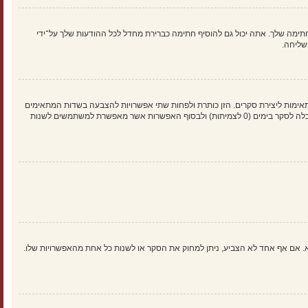
ימה שלך. אתה יכול גם להוסיף חתימה כברירת מחדל לכל ההודעות שלך על־ידי
שליחה.
אימות ליצירת סקרים. הזן כותרת ולפחות שתי אפשרויות להצבעה בשדות המתאימים
וודא שכל אפשרות בשורה נפרדת בתיבת הטקסט. אתה יכול גם לקבוע את מספר האפשרויות אשר משתמשים יכולים לבחור במשך ההצבעה תחת “אפשרויות לכל משתמש”, זמן הגבלה לסקר בימים (0 לצמיתות) ולבסוף האפשרות אשר מאפשרת למשתמשים לשנות
א. אם אף אחד לא הצביע, ניתן למחוק את הסקר או לשנות כל אחת מהאפשרויות שלו.