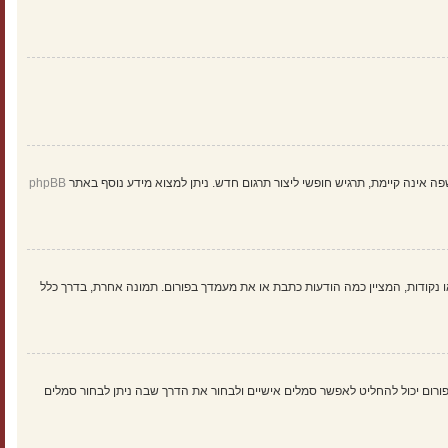
ינה קיימת, תרגיש חופשי ליצור תרגום חדש. ניתן למצוא מידע נוסף באתר
phpBB
 נקודות, המציין כמה הודעות כתבת או את מעמדך בפורום. תמונה אחרת, בדרך כלל
: Gravatar, גלריה, תמונה מרוחקת או העלאה. המנהל הראשי של הפורום יכול להחליט לאפשר סמלים אישיים ולבחור את הדרך שבה ניתן לבחור סמלים