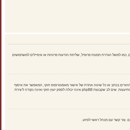
 כמו למשל הגדרת תמונת פרופיל, שליחת הודעות פרטיות או אימיילים למשתמשים
הילד של 1998, הוא חוק בארצות הברית הדורש מאתרים ברשת אשר יכולים לאסוף מידע מקטינים מתחת לגיל 13 לדרוש הסכמה מההורים בכתב או כל שיטה אחרת של אישור מאפוטרופוס חוקי, המאפשר את איסוף
פרטי הזיהוי האישיים מקטין מתחת לגיל 14 13. אם אינך בטוח אם חוק זה חל לגביך בתור מישהו המנסה להירשם או לאתר אשר אליו אתה מנסה להירשם, צור קשר עם יועץ חוקי להתיעצות. שים לב שקבוצת phpBB אינה יכולה לספק יעוץ חוקי ואינה נקודה ליצירת