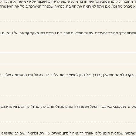
מחובר רק לזמן שנקבע מראש. הדבר מונע שימוש לרעה בחשבונך על ידי מישהו אחר. כדי 
וניברסיטה וכו׳. אם אתה לא רואה את התיבה, כנראה שמנהל המערכת ביטל את האפשרות 
 את כל עוגיות המערכת" מוחק את כל העוגיות (cookies) שנוצרו על ידי phpBB ושומרות עליך מחובר למערכת. עוגיות ממלאות תפקיד
הבקרה למשתמש שלך; בדרך כלל ניתן למצוא קישור על ידי לחיצה על שם המשתמש שלך בחל
סתר את מצבי כמחובר
. הפעל אפשרות זו
כן
ורק מנהלי המערכת, מנהלי פורומים ואתה עצמ
ש ושנה את הזמן על פי אזורך, לדוגמה לונדון, פאריס, ניו יורק, וכדומה. שים לב ששינוי א