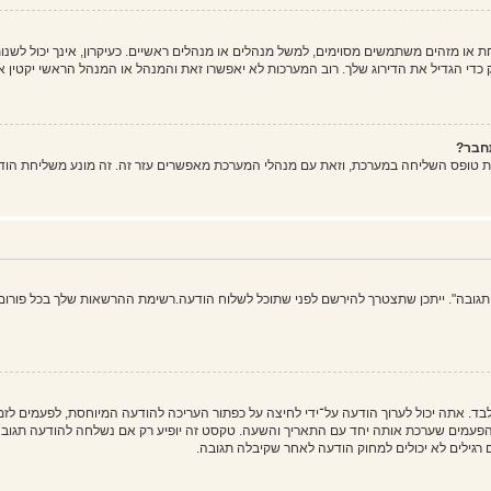
ו מזהים משתמשים מסוימים, למשל מנהלים או מנהלים ראשיים. כעיקרון, אינך יכול לשנות
די הגדיל את הדירוג שלך. רוב המערכות לא יאפשרו זאת והמנהל או המנהל הראשי יקטין א
חבר?
ת טופס השליחה במערכת, וזאת עם מנהלי המערכת מאפשרים עזר זה. זה מונע משליחת הוד
 תגובה". ייתכן שתצטרך להירשם לפני שתוכל לשלוח הודעה.רשימת ההרשאות שלך בכל פורום 
בד. אתה יכול לערוך הודעה על־ידי לחיצה על כפתור העריכה להודעה המיוחסת, לפעמים ל
ים שערכת אותה יחד עם התאריך והשעה. טקסט זה יופיע רק אם נשלחה להודעה תגובה. ה
גילים לא יכולים למחוק הודעה לאחר שקיבלה תגובה.