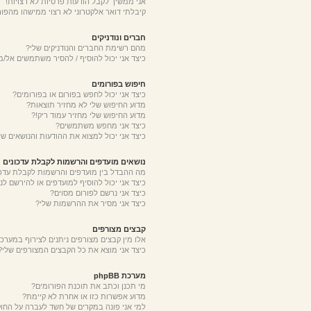
אני ממשיך לקבל הודעות פרטיות לא רצויות!
קיבלתי דואר אלקטרוני לא רצוי ממישהו מהפור
חברים ונודניקים
מהם רשימת החברים והנודניקים שלי?
כיצד אני יכול להוסיף / להסיר משתמשים אל/מ
חיפוש בפורומים
כיצד אני יכול לחפש בפורום או בפורומים?
מדוע החיפוש שלי לא מחזיר תוצאות?
מדוע החיפוש שלי מחזיר עמוד ריק!?
כיצד אני מחפש משתמשים?
כיצד אני יכול למצוא את ההודעות והנושאים של
נושאים מועדפים והרשמות לקבלת עדכונים
מה ההבדל בין מועדפים והרשמות לקבלת עדכו
כיצד אני יכול להוסיף למועדפים או להירשם לנ
כיצד אני נרשם לפורום מסוים?
כיצד אני מסיר את ההרשמות שלי?
קבצים מצורפים
אלו מין קבצים מצורפים ניתנים לצירוף במערכת
כיצד אני מוצא את כל הקבצים המצורפים שלי?
מערכת phpBB
מי תכנן וכתב את תוכנת הפורומים?
מדוע אפשרות כזו או אחרת לא קיימת?
למי אני פונה במקרים של חשד לעברה על החו