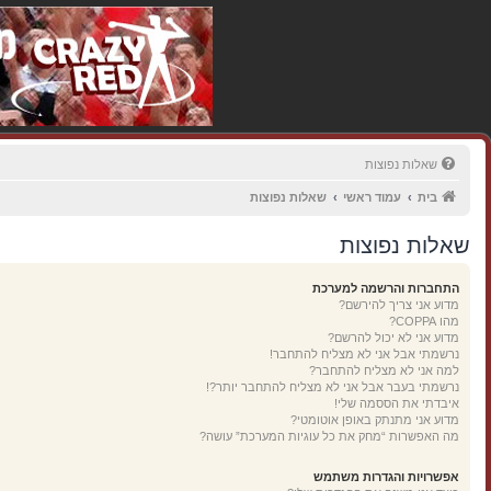
שאלות נפוצות
בית
עמוד ראשי
שאלות נפוצות
שאלות נפוצות
התחברות והרשמה למערכת
מדוע אני צריך להירשם?
מהו COPPA?
מדוע אני לא יכול להרשם?
נרשמתי אבל אני לא מצליח להתחבר!
למה אני לא מצליח להתחבר?
נרשמתי בעבר אבל אני לא מצליח להתחבר יותר?!
איבדתי את הססמה שלי!
מדוע אני מתנתק באופן אוטומטי?
מה האפשרות “מחק את כל עוגיות המערכת” עושה?
אפשרויות והגדרות משתמש