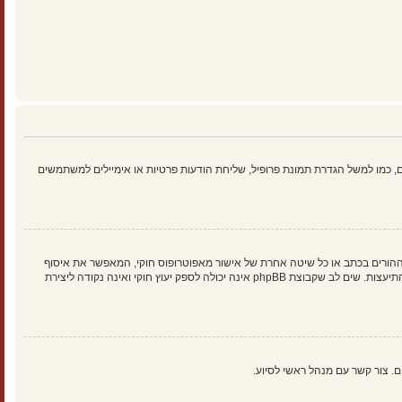
 כמו למשל הגדרת תמונת פרופיל, שליחת הודעות פרטיות או אימיילים למשתמשים
הילד של 1998, הוא חוק בארצות הברית הדורש מאתרים ברשת אשר יכולים לאסוף מידע מקטינים מתחת לגיל 13 לדרוש הסכמה מההורים בכתב או כל שיטה אחרת של אישור מאפוטרופוס חוקי, המאפשר את איסוף
פרטי הזיהוי האישיים מקטין מתחת לגיל 14 13. אם אינך בטוח אם חוק זה חל לגביך בתור מישהו המנסה להירשם או לאתר אשר אליו אתה מנסה להירשם, צור קשר עם יועץ חוקי להתיעצות. שים לב שקבוצת phpBB אינה יכולה לספק יעוץ חוקי ואינה נקודה ליצירת