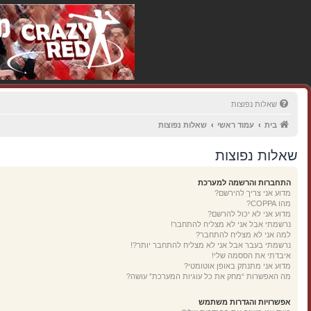
שאלות נפוצות
בית
עמוד ראשי
שאלות נפוצות
שאלות נפוצות
התחברות והרשמה למערכת
מדוע אני צריך להירשם?
מהו COPPA?
מדוע אני לא יכול להרשם?
נרשמתי אבל אני לא מצליח להתחבר!
למה אני לא מצליח להתחבר?
נרשמתי בעבר אבל אני לא מצליח להתחבר יותר?!
איבדתי את הססמה שלי!
מדוע אני מתנתק באופן אוטומטי?
מה האפשרות “מחק את כל עוגיות המערכת” עושה?
אפשרויות והגדרות משתמש