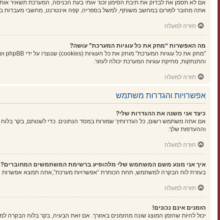
אם לא תסמן את לבדוק את תיבת הסימון
זכור אותי
בעת הכניסה, המערכת תשאיר אותך 
אתה מחובר לפורום במחשב משותף, למשל בספריה, קפה אינטרנט, מחשבי מעבדות בא
חזרה למעלה
מה האפשרות “מחק את כל עוגיות המערכת” עושה?
"מחק
והתנתקות, מחיקת עוגיות המערכת יכולה לעזור.
חזרה למעלה
אפשרויות והגדרות משתמש
כיצד אני משנה את ההגדרות שלי?
אם אתה משתמש רשום, כל הגדרותיך שמורות במסד הנתונים. כדי לשנותם, בקר בלוח 
וההעדפות שלך.
חזרה למעלה
איך אני מונע משם המשתמש שלי מלהופיע ברשימת המשתמשים המחוברים?
בעזרת לוח הבקרה למשתמש, תחת הכותרת “אפשרויות מערכת”,אתה תמצא אפשרות
ה
חזרה למעלה
הזמנים אינם נכונים!
יכול להיות שהזמן המוצג שונה מהזמנים באזורך. אם זאת הבעיה, בקר בלוח הבקרה למשתמ