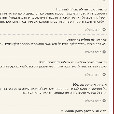
נרשמתי אבל אני לא מצליח להתחבר!
הפעלת החשבון, על ידי דואר אלקטרוני או מנהל המערכת; מידע זה מוצג במהלך ההרש
האלקטרוני העבירה את הודעת האישור בסינון הספאם. אם אתה בטוח שהפרטים שהזנת נ
חזרה למעלה
למה אני לא מצליח להתחבר?
Tיש כמה סיבות אפשריות לכך. קודם כל, ודא ששם המשתמש והססמה שלך נכונים. אם הם נכונים, צור קשר עם מנהל ראשי כדי לוודא שלא נחסמת. לחילופין, יכול להיות שיש שגיאה בהגדרות האתר שהמנהלים שלו יצטרכו לתקן.
חזרה למעלה
נרשמתי בעבר אבל אני לא מצליח להתחבר יותר?!
קיימת אפשרות שמנהל ראשי כיבה או מחק את חשבונך מסיבה כלשהי. בנוסף, פורומים ר
חזרה למעלה
איבדתי את הססמה שלי!
בלי פאניקה! אי אפשר לשחזר את הססמה שלך, אבל כן אפשר לאפס אותה. בקר בדף 
אם בכל זאת לא תצליח לאפס את הססמה, צור קשר עם מנהל ראשי
חזרה למעלה
מדוע אני מתנתק באופן אוטומטי?