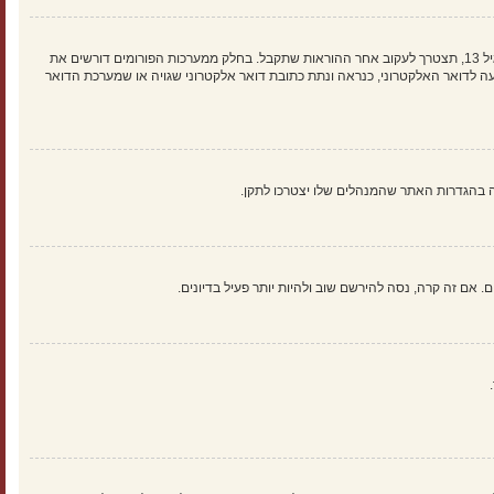
ראשית, בדוק את שם המשתמש והססמה שהזנת. אם הם נכונים, אז כנראה ואת מהדברים הבאים קרה. אם מערכת ה־COPPA פועלת במערכת ובהרשמה סימנת שאתה מתחת לגיל 13, תצטרך לעקוב אחר ההוראות שתקבל. בחלק ממערכות הפורומים דורשים את
 לדואר האלקטרוני, כנראה ונתת כתובת דואר אלקטרוני שגויה או שמערכת הדואר
אם זה קרה, נסה להירשם שוב ולהיות יותר פעיל בדיונים.