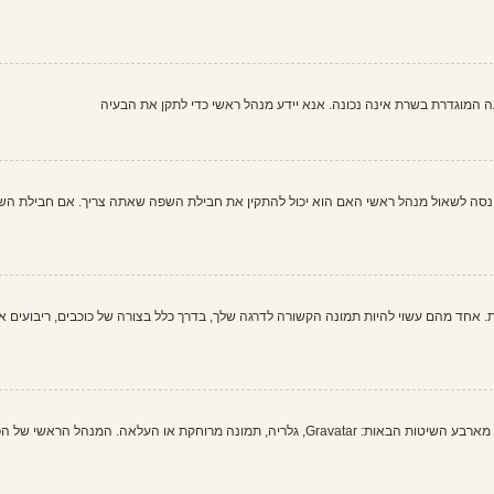
שעה המוגדרת בשרת אינה נכונה. אנא יידע מנהל ראשי כדי לתקן את הבעיה
 לשאול מנהל ראשי האם הוא יכול להתקין את חבילת השפה שאתה צריך. אם חבילת השפה א
 אחד מהם עשוי להיות תמונה הקשורה לדרגה שלך, בדרך כלל בצורה של כוכבים, ריבועים או
בתוך לוח הבקרה למשתמש תחת "פרופיל" אתה יכול להוסיף סמל אישי באמצעות אחת מארבע השיטות הבאות