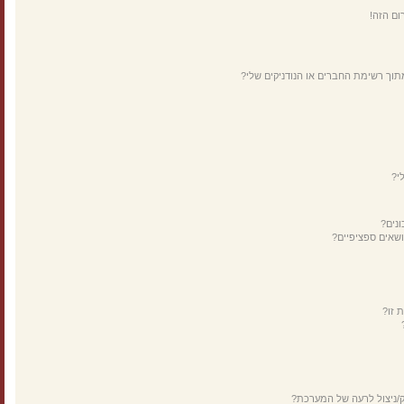
ום הזה!
תוך רשימת החברים או הנודניקים שלי?
י?
נים?
ושאים ספציפיים?
 זו?
ק/ניצול לרעה של המערכת?