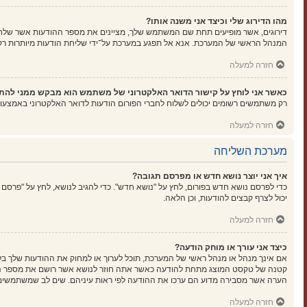
מהו הדירוג שלי וכיצד אני משנה אותו?
דירוגים, אשר מופיעים תחת שם המשתמש שלך, מציינים את מספר ההודעות אשר שלחת א
המנהל הראשי של המערכת. אנא אל תפגע במערכת על־ידי שליחת הודעות מיותרות רק כ
חזרה למעלה
כאשר אני לוחץ על קישור הדואר האלקטרוני של משתמש הוא מבקש ממני להת
רק משתמשים רשומים יכולים לשלוח לחברי הפורום הודעות לדואר האלקטרוני באמצעו
חזרה למעלה
מערכת השליחה
איך אני יוצר נושא חדש או מפרסם תגובה?
כדי לפרסם נושא חדש בפורום, לחץ על "נושא חדש". כדי להגיב לנושא, לחץ על "פרסם
יכול לצרף קבצים להודעות, וכן הלאה.
חזרה למעלה
כיצד אני עורך או מוחק הודעה?
אם אינך מנהל או מנהל ראשי של המערכת, תוכל לערוך או למחוק את ההודעות שלך בל
קטנה של טקסט המוצג מתחת להודעה כאשר אתה חוזר לנושא אשר רושם את מספר הפעמ
הערה אשר מסבירה מדוע הם ערכו את ההודעה לפי ראות עיניהם. שים לב שמשתמשים ר
חזרה למעלה