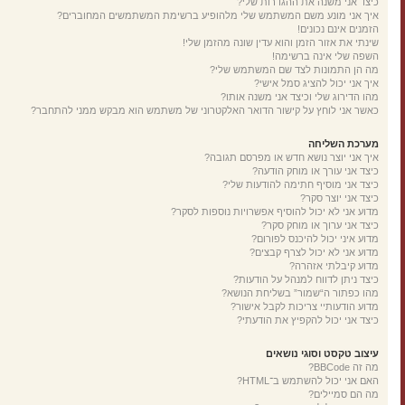
כיצד אני משנה את ההגדרות שלי?
איך אני מונע משם המשתמש שלי מלהופיע ברשימת המשתמשים המחוברים?
הזמנים אינם נכונים!
שינתי את אזור הזמן והוא עדין שונה מהזמן שלי!
השפה שלי אינה ברשימה!
מה הן התמונות לצד שם המשתמש שלי?
איך אני יכול להציג סמל אישי?
מהו הדירוג שלי וכיצד אני משנה אותו?
כאשר אני לוחץ על קישור הדואר האלקטרוני של משתמש הוא מבקש ממני להתחבר?
מערכת השליחה
איך אני יוצר נושא חדש או מפרסם תגובה?
כיצד אני עורך או מוחק הודעה?
כיצד אני מוסיף חתימה להודעות שלי?
כיצד אני יוצר סקר?
מדוע אני לא יכול להוסיף אפשרויות נוספות לסקר?
כיצד אני ערוך או מוחק סקר?
מדוע איני יכול להיכנס לפורום?
מדוע אני לא יכול לצרף קבצים?
מדוע קיבלתי אזהרה?
כיצד ניתן לדווח למנהל על הודעות?
מהו כפתור ה“שמור” בשליחת הנושא?
מדוע הודעותיי צריכות לקבל אישור?
כיצד אני יכול להקפיץ את הודעתי?
עיצוב טקסט וסוגי נושאים
מה זה BBCode?
האם אני יכול להשתמש ב־HTML?
מה הם סמיילים?