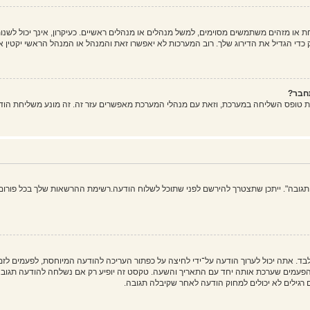
ו מזהים משתמשים מסוימים, למשל מנהלים או מנהלים ראשיים. כעיקרון, אינך יכול לשנות
די הגדיל את הדירוג שלך. רוב המערכות לא יאפשרו זאת והמנהל או המנהל הראשי יקטין א
חבר?
ת טופס השליחה במערכת, וזאת עם מנהלי המערכת מאפשרים עזר זה. זה מונע משליחת הוד
 תגובה". ייתכן שתצטרך להירשם לפני שתוכל לשלוח הודעה.רשימת ההרשאות שלך בכל פורום 
בד. אתה יכול לערוך הודעה על־ידי לחיצה על כפתור העריכה להודעה המיוחסת, לפעמים ל
ים שערכת אותה יחד עם התאריך והשעה. טקסט זה יופיע רק אם נשלחה להודעה תגובה. ה
גילים לא יכולים למחוק הודעה לאחר שקיבלה תגובה.