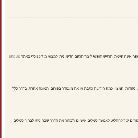
ינה קיימת, תרגיש חופשי ליצור תרגום חדש. ניתן למצוא מידע נוסף באתר
phpBB
 נקודות, המציין כמה הודעות כתבת או את מעמדך בפורום. תמונה אחרת, בדרך כלל
: Gravatar, גלריה, תמונה מרוחקת או העלאה. המנהל הראשי של הפורום יכול להחליט לאפשר סמלים אישיים ולבחור את הדרך שבה ניתן לבחור סמלים