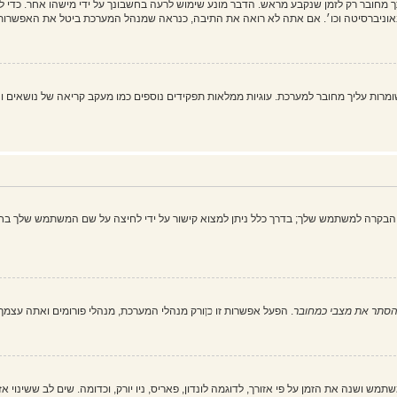
מחובר רק לזמן שנקבע מראש. הדבר מונע שימוש לרעה בחשבונך על ידי מישהו אחר. כדי 
וניברסיטה וכו׳. אם אתה לא רואה את התיבה, כנראה שמנהל המערכת ביטל את האפשרות 
 את כל עוגיות המערכת" מוחק את כל העוגיות (cookies) שנוצרו על ידי phpBB ושומרות עליך מחובר למערכת. עוגיות ממלאות תפקיד
הבקרה למשתמש שלך; בדרך כלל ניתן למצוא קישור על ידי לחיצה על שם המשתמש שלך בחל
סתר את מצבי כמחובר
. הפעל אפשרות זו
כן
ורק מנהלי המערכת, מנהלי פורומים ואתה עצמ
ש ושנה את הזמן על פי אזורך, לדוגמה לונדון, פאריס, ניו יורק, וכדומה. שים לב ששינוי א