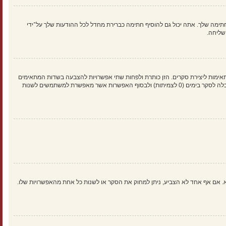
ימה שלך. אתה יכול גם להוסיף חתימה כברירת מחדל לכל ההודעות שלך על־ידי
שליחה.
אימות ליצירת סקרים. הזן כותרת ולפחות שתי אפשרויות להצבעה בשדות המתאימים
וודא שכל אפשרות בשורה נפרדת בתיבת הטקסט. אתה יכול גם לקבוע את מספר האפשרויות אשר משתמשים יכולים לבחור במשך ההצבעה תחת “אפשרויות לכל משתמש”, זמן הגבלה לסקר בימים (0 לצמיתות) ולבסוף האפשרות אשר מאפשרת למשתמשים לשנות
א. אם אף אחד לא הצביע, ניתן למחוק את הסקר או לשנות כל אחת מהאפשרויות שלו.