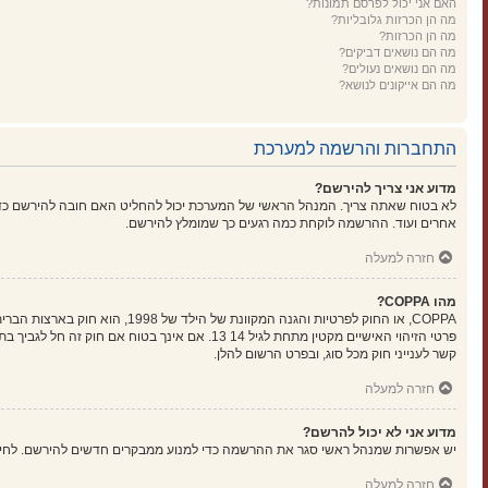
האם אני יכול לפרסם תמונות?
מה הן הכרזות גלובליות?
מה הן הכרזות?
מה הם נושאים דביקים?
מה הם נושאים נעולים?
מה הם אייקונים לנושא?
התחברות והרשמה למערכת
מדוע אני צריך להירשם?
לא בטוח שאתה צריך. המנהל הראשי של המערכת יכול להחליט האם חובה להירשם כדי ל
אחרים ועוד. ההרשמה לוקחת כמה רגעים כך שמומלץ להירשם.
חזרה למעלה
מהו COPPA?
קשר לענייני חוק מכל סוג, ובפרט הרשום להלן.
חזרה למעלה
מדוע אני לא יכול להרשם?
יש אפשרות שמנהל ראשי סגר את ההרשמה כדי למנוע ממבקרים חדשים להירשם. לחילופין ייתכן שמנהל ראשי חסם את כתובת ה-IP שלך או
חזרה למעלה