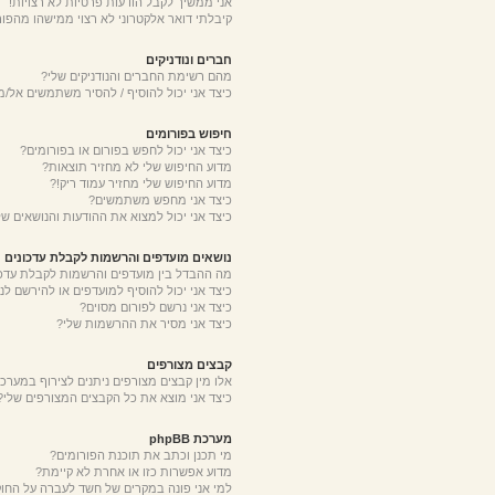
אני ממשיך לקבל הודעות פרטיות לא רצויות!
קיבלתי דואר אלקטרוני לא רצוי ממישהו מהפור
חברים ונודניקים
מהם רשימת החברים והנודניקים שלי?
כיצד אני יכול להוסיף / להסיר משתמשים אל/מ
חיפוש בפורומים
כיצד אני יכול לחפש בפורום או בפורומים?
מדוע החיפוש שלי לא מחזיר תוצאות?
מדוע החיפוש שלי מחזיר עמוד ריק!?
כיצד אני מחפש משתמשים?
כיצד אני יכול למצוא את ההודעות והנושאים של
נושאים מועדפים והרשמות לקבלת עדכונים
מה ההבדל בין מועדפים והרשמות לקבלת עדכו
כיצד אני יכול להוסיף למועדפים או להירשם לנ
כיצד אני נרשם לפורום מסוים?
כיצד אני מסיר את ההרשמות שלי?
קבצים מצורפים
אלו מין קבצים מצורפים ניתנים לצירוף במערכת
כיצד אני מוצא את כל הקבצים המצורפים שלי?
מערכת phpBB
מי תכנן וכתב את תוכנת הפורומים?
מדוע אפשרות כזו או אחרת לא קיימת?
למי אני פונה במקרים של חשד לעברה על החו