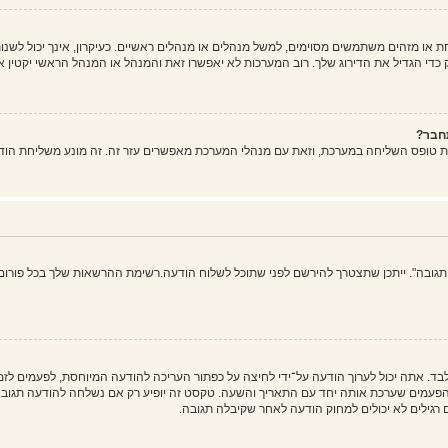
ו מזהים משתמשים מסוימים, למשל מנהלים או מנהלים ראשיים. כעיקרון, אינך יכול לשנות
די הגדיל את הדירוג שלך. רוב המערכות לא יאפשרו זאת והמנהל או המנהל הראשי יקטין א
חבר?
ת טופס השליחה במערכת, וזאת עם מנהלי המערכת מאפשרים עזר זה. זה מונע משליחת הוד
 תגובה". ייתכן שתצטרך להירשם לפני שתוכל לשלוח הודעה.רשימת ההרשאות שלך בכל פורום 
בד. אתה יכול לערוך הודעה על־ידי לחיצה על כפתור העריכה להודעה המיוחסת, לפעמים ל
ים שערכת אותה יחד עם התאריך והשעה. טקסט זה יופיע רק אם נשלחה להודעה תגובה. ה
גילים לא יכולים למחוק הודעה לאחר שקיבלה תגובה.