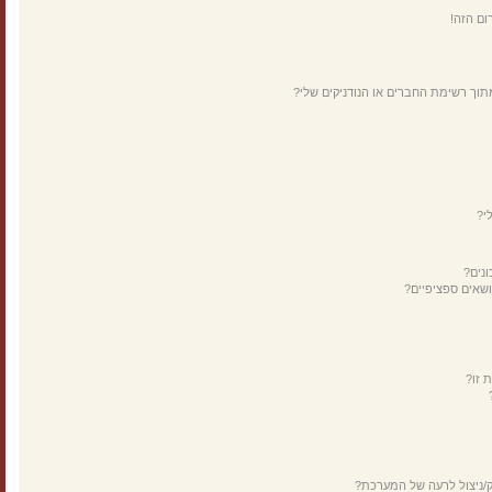
ום הזה!
תוך רשימת החברים או הנודניקים שלי?
י?
נים?
ושאים ספציפיים?
 זו?
ק/ניצול לרעה של המערכת?