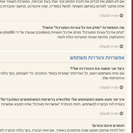
אם לא תסמן את לבדוק את תיבת הסימון
זכור אותי
בעת הכניסה, המערכת תשאיר אותך 
אתה מחובר לפורום במחשב משותף, למשל בספריה, קפה אינטרנט, מחשבי מעבדות בא
חזרה למעלה
מה האפשרות “מחק את כל עוגיות המערכת” עושה?
"מחק
והתנתקות, מחיקת עוגיות המערכת יכולה לעזור.
חזרה למעלה
אפשרויות והגדרות משתמש
כיצד אני משנה את ההגדרות שלי?
אם אתה משתמש רשום, כל הגדרותיך שמורות במסד הנתונים. כדי לשנותם, בקר בלוח 
וההעדפות שלך.
חזרה למעלה
איך אני מונע משם המשתמש שלי מלהופיע ברשימת המשתמשים המחוברים?
בעזרת לוח הבקרה למשתמש, תחת הכותרת “אפשרויות מערכת”,אתה תמצא אפשרות
ה
חזרה למעלה
הזמנים אינם נכונים!
יכול להיות שהזמן המוצג שונה מהזמנים באזורך. אם זאת הבעיה, בקר בלוח הבקרה למשתמ