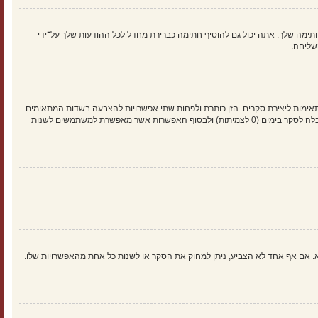
ימה שלך. אתה יכול גם להוסיף חתימה כברירת מחדל לכל ההודעות שלך על־ידי
שליחה.
אימות ליצירת סקרים. הזן כותרת ולפחות שתי אפשרויות להצבעה בשדות המתאימים
וודא שכל אפשרות בשורה נפרדת בתיבת הטקסט. אתה יכול גם לקבוע את מספר האפשרויות אשר משתמשים יכולים לבחור במשך ההצבעה תחת “אפשרויות לכל משתמש”, זמן הגבלה לסקר בימים (0 לצמיתות) ולבסוף האפשרות אשר מאפשרת למשתמשים לשנות
א. אם אף אחד לא הצביע, ניתן למחוק את הסקר או לשנות כל אחת מהאפשרויות שלו.