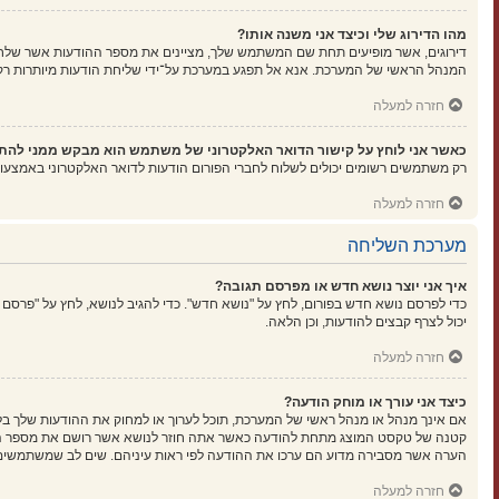
מהו הדירוג שלי וכיצד אני משנה אותו?
דירוגים, אשר מופיעים תחת שם המשתמש שלך, מציינים את מספר ההודעות אשר שלחת א
המנהל הראשי של המערכת. אנא אל תפגע במערכת על־ידי שליחת הודעות מיותרות רק כ
חזרה למעלה
כאשר אני לוחץ על קישור הדואר האלקטרוני של משתמש הוא מבקש ממני להת
רק משתמשים רשומים יכולים לשלוח לחברי הפורום הודעות לדואר האלקטרוני באמצעו
חזרה למעלה
מערכת השליחה
איך אני יוצר נושא חדש או מפרסם תגובה?
כדי לפרסם נושא חדש בפורום, לחץ על "נושא חדש". כדי להגיב לנושא, לחץ על "פרסם
יכול לצרף קבצים להודעות, וכן הלאה.
חזרה למעלה
כיצד אני עורך או מוחק הודעה?
אם אינך מנהל או מנהל ראשי של המערכת, תוכל לערוך או למחוק את ההודעות שלך בל
קטנה של טקסט המוצג מתחת להודעה כאשר אתה חוזר לנושא אשר רושם את מספר הפעמ
הערה אשר מסבירה מדוע הם ערכו את ההודעה לפי ראות עיניהם. שים לב שמשתמשים ר
חזרה למעלה