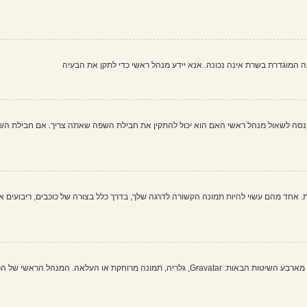
שעה המוגדרת בשרת אינה נכונה. אנא יידע מנהל ראשי כדי לתקן את הבעיה
 לשאול מנהל ראשי האם הוא יכול להתקין את חבילת השפה שאתה צריך. אם חבילת השפה א
 אחד מהם עשוי להיות תמונה הקשורה לדרגה שלך, בדרך כלל בצורה של כוכבים, ריבועים או
בתוך לוח הבקרה למשתמש תחת "פרופיל" אתה יכול להוסיף סמל אישי באמצעות אחת מארבע השיטות הבאות