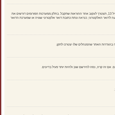
ראשית, בדוק את שם המשתמש והססמה שהזנת. אם הם נכונים, אז כנראה ואת מהדברים הבאים קרה. אם מערכת ה־COPPA פועלת במערכת ובהרשמה סימנת שאתה מתחת לגיל 13, תצטרך לעקוב אחר ההוראות שתקבל. בחלק ממערכות הפורומים דורשים את
 לדואר האלקטרוני, כנראה ונתת כתובת דואר אלקטרוני שגויה או שמערכת הדואר
אם זה קרה, נסה להירשם שוב ולהיות יותר פעיל בדיונים.