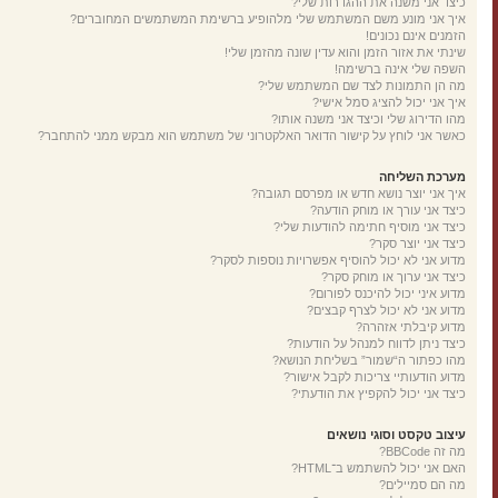
כיצד אני משנה את ההגדרות שלי?
איך אני מונע משם המשתמש שלי מלהופיע ברשימת המשתמשים המחוברים?
הזמנים אינם נכונים!
שינתי את אזור הזמן והוא עדין שונה מהזמן שלי!
השפה שלי אינה ברשימה!
מה הן התמונות לצד שם המשתמש שלי?
איך אני יכול להציג סמל אישי?
מהו הדירוג שלי וכיצד אני משנה אותו?
כאשר אני לוחץ על קישור הדואר האלקטרוני של משתמש הוא מבקש ממני להתחבר?
מערכת השליחה
איך אני יוצר נושא חדש או מפרסם תגובה?
כיצד אני עורך או מוחק הודעה?
כיצד אני מוסיף חתימה להודעות שלי?
כיצד אני יוצר סקר?
מדוע אני לא יכול להוסיף אפשרויות נוספות לסקר?
כיצד אני ערוך או מוחק סקר?
מדוע איני יכול להיכנס לפורום?
מדוע אני לא יכול לצרף קבצים?
מדוע קיבלתי אזהרה?
כיצד ניתן לדווח למנהל על הודעות?
מהו כפתור ה“שמור” בשליחת הנושא?
מדוע הודעותיי צריכות לקבל אישור?
כיצד אני יכול להקפיץ את הודעתי?
עיצוב טקסט וסוגי נושאים
מה זה BBCode?
האם אני יכול להשתמש ב־HTML?
מה הם סמיילים?