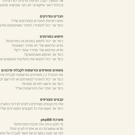
אני ממשיך לקבל הודעות פרטיות לא רצויות!
קיבלתי דואר אלקטרוני לא רצוי ממישהו מהפור
חברים ונודניקים
מהם רשימת החברים והנודניקים שלי?
כיצד אני יכול להוסיף / להסיר משתמשים אל/מ
חיפוש בפורומים
כיצד אני יכול לחפש בפורום או בפורומים?
מדוע החיפוש שלי לא מחזיר תוצאות?
מדוע החיפוש שלי מחזיר עמוד ריק!?
כיצד אני מחפש משתמשים?
כיצד אני יכול למצוא את ההודעות והנושאים של
נושאים מועדפים והרשמות לקבלת עדכונים
מה ההבדל בין מועדפים והרשמות לקבלת עדכו
כיצד אני יכול להוסיף למועדפים או להירשם לנ
כיצד אני נרשם לפורום מסוים?
כיצד אני מסיר את ההרשמות שלי?
קבצים מצורפים
אלו מין קבצים מצורפים ניתנים לצירוף במערכת
כיצד אני מוצא את כל הקבצים המצורפים שלי?
מערכת phpBB
מי תכנן וכתב את תוכנת הפורומים?
מדוע אפשרות כזו או אחרת לא קיימת?
למי אני פונה במקרים של חשד לעברה על החו