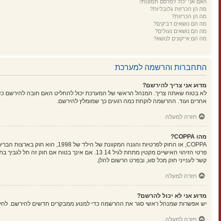
האם אני יכול לפרסם תמונות?
מה הן הכרזות גלובליות?
מה הן הכרזות?
מה הם נושאים דביקים?
מה הם נושאים נעולים?
מה הם אייקונים לנושא?
התחברות והרשמה למערכת
מדוע אני צריך להירשם?
לא בטוח שאתה צריך. המנהל הראשי של המערכת יכול להחליט האם חובה להירשם כדי ל
אחרים ועוד. ההרשמה לוקחת כמה רגעים כך שמומלץ להירשם.
חזרה למעלה
מהו COPPA?
קשר לענייני חוק מכל סוג, ובפרט הרשום להלן.
חזרה למעלה
מדוע אני לא יכול להרשם?
יש אפשרות שמנהל ראשי סגר את ההרשמה כדי למנוע ממבקרים חדשים להירשם. לחילופין ייתכן שמנהל ראשי חסם את כתובת ה-IP שלך או
חזרה למעלה