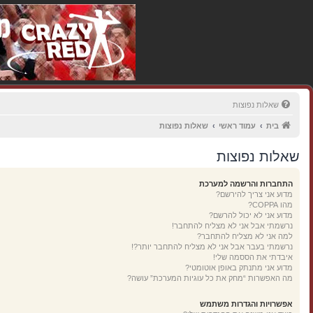
שאלות נפוצות
בית
עמוד ראשי
שאלות נפוצות
שאלות נפוצות
התחברות והרשמה למערכת
מדוע אני צריך להירשם?
מהו COPPA?
מדוע אני לא יכול להרשם?
נרשמתי אבל אני לא מצליח להתחבר!
למה אני לא מצליח להתחבר?
נרשמתי בעבר אבל אני לא מצליח להתחבר יותר?!
איבדתי את הססמה שלי!
מדוע אני מתנתק באופן אוטומטי?
מה האפשרות “מחק את כל עוגיות המערכת” עושה?
אפשרויות והגדרות משתמש