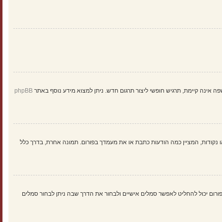
ינה קיימת, תרגיש חופשי ליצור תרגום חדש. ניתן למצוא מידע נוסף באתר
phpBB
 נקודות, המציין כמה הודעות כתבת או את מעמדך בפורום. תמונה אחרת, בדרך כלל
: Gravatar, גלריה, תמונה מרוחקת או העלאה. המנהל הראשי של הפורום יכול להחליט לאפשר סמלים אישיים ולבחור את הדרך שבה ניתן לבחור סמלים