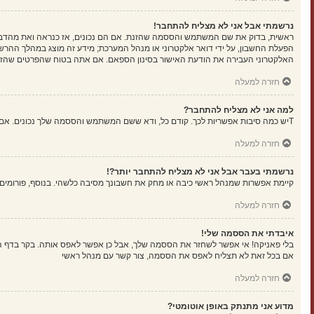
נרשמתי אבל אני לא מצליח להתחבר!
הפעלת החשבון, על ידי דואר אלקטרוני או מנהל המערכת; מידע זה מוצג במהלך ההרש
האלקטרוני העבירה את הודעת האישור בסינון הספאם. אם אתה בטוח שהפרטים שהזנת נ
חזרה למעלה
למה אני לא מצליח להתחבר?
Tיש כמה סיבות אפשריות לכך. קודם כל, ודא ששם המשתמש והססמה שלך נכונים. אם הם נכונים, צור קשר עם מנהל ראשי כדי לוודא שלא נחסמת. לחילופין, יכול להיות שיש שגיאה בהגדרות האתר שהמנהלים שלו יצטרכו לתקן.
חזרה למעלה
נרשמתי בעבר אבל אני לא מצליח להתחבר יותר?!
קיימת אפשרות שמנהל ראשי כיבה או מחק את חשבונך מסיבה כלשהי. בנוסף, פורומים ר
חזרה למעלה
איבדתי את הססמה שלי!
בלי פאניקה! אי אפשר לשחזר את הססמה שלך, אבל כן אפשר לאפס אותה. בקר בדף 
אם בכל זאת לא תצליח לאפס את הססמה, צור קשר עם מנהל ראשי
חזרה למעלה
מדוע אני מתנתק באופן אוטומטי?