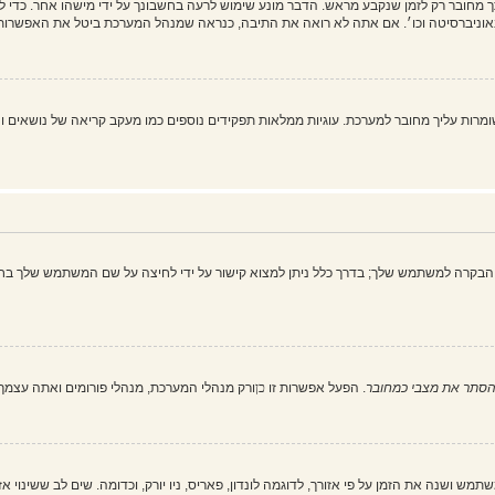
מחובר רק לזמן שנקבע מראש. הדבר מונע שימוש לרעה בחשבונך על ידי מישהו אחר. כדי 
וניברסיטה וכו׳. אם אתה לא רואה את התיבה, כנראה שמנהל המערכת ביטל את האפשרות 
 את כל עוגיות המערכת" מוחק את כל העוגיות (cookies) שנוצרו על ידי phpBB ושומרות עליך מחובר למערכת. עוגיות ממלאות תפקיד
הבקרה למשתמש שלך; בדרך כלל ניתן למצוא קישור על ידי לחיצה על שם המשתמש שלך בחל
סתר את מצבי כמחובר
. הפעל אפשרות זו
כן
ורק מנהלי המערכת, מנהלי פורומים ואתה עצמ
ש ושנה את הזמן על פי אזורך, לדוגמה לונדון, פאריס, ניו יורק, וכדומה. שים לב ששינוי א