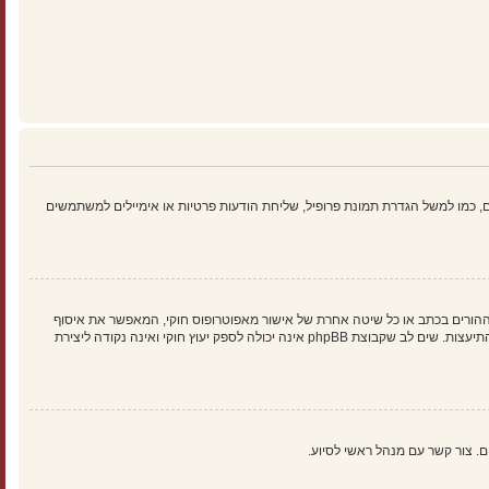
 כמו למשל הגדרת תמונת פרופיל, שליחת הודעות פרטיות או אימיילים למשתמשים
הילד של 1998, הוא חוק בארצות הברית הדורש מאתרים ברשת אשר יכולים לאסוף מידע מקטינים מתחת לגיל 13 לדרוש הסכמה מההורים בכתב או כל שיטה אחרת של אישור מאפוטרופוס חוקי, המאפשר את איסוף
פרטי הזיהוי האישיים מקטין מתחת לגיל 14 13. אם אינך בטוח אם חוק זה חל לגביך בתור מישהו המנסה להירשם או לאתר אשר אליו אתה מנסה להירשם, צור קשר עם יועץ חוקי להתיעצות. שים לב שקבוצת phpBB אינה יכולה לספק יעוץ חוקי ואינה נקודה ליצירת