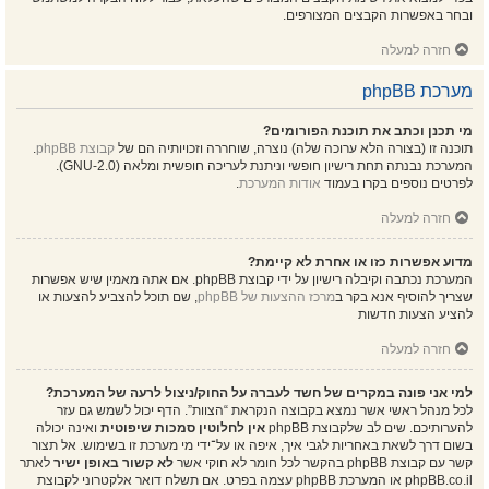
ובחר באפשרות הקבצים המצורפים.
חזרה למעלה
מערכת phpBB
מי תכנן וכתב את תוכנת הפורומים?
תוכנה זו (בצורה הלא ערוכה שלה) נוצרה, שוחררה וזכויותיה הם של
קבוצת phpBB
.
המערכת נבנתה תחת רישיון חופשי וניתנת לעריכה חופשית ומלאה (GNU-2.0).
לפרטים נוספים בקרו בעמוד
אודות המערכת
.
חזרה למעלה
מדוע אפשרות כזו או אחרת לא קיימת?
המערכת נכתבה וקיבלה רישיון על ידי קבוצת phpBB. אם אתה מאמין שיש אפשרות
שצריך להוסיף אנא בקר ב
מרכז ההצעות של phpBB
, שם תוכל להצביע להצעות או
להציע הצעות חדשות
חזרה למעלה
למי אני פונה במקרים של חשד לעברה על החוק/ניצול לרעה של המערכת?
לכל מנהל ראשי אשר נמצא בקבוצה הנקראת “הצוות”. הדף יכול לשמש גם עזר
להערותיכם. שים לב שלקבוצת phpBB
אין לחלוטין סמכות שיפוטית
ואינה יכולה
בשום דרך לשאת באחריות לגבי איך, איפה או על־ידי מי מערכת זו בשימוש. אל תצור
קשר עם קבוצת phpBB בהקשר לכל חומר לא חוקי אשר
לא קשור באופן ישיר
לאתר
phpBB.co.il או המערכת phpBB עצמה בפרט. אם תשלח דואר אלקטרוני לקבוצת