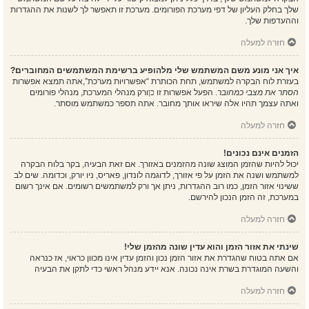
שלך בחלק העליון של דפי מערכת הפורומים. מערכת זו תאפשר לך לשנות את ההגדרות
וההעדפות שלך.
חזרה למעלה
איך אני מונע משם המשתמש שלי מלהופיע ברשימת המשתמשים המחוברים?
בעזרת לוח הבקרה למשתמש, תחת הכותרת “אפשרויות מערכת”,אתה תמצא אפשרות
הסתר את מצבי כמחובר
. הפעל אפשרות זו
כן
ורק מנהלי המערכת, מנהלי פורומים
ואתה עצמך תהיו אלה שיראו אותך מחובר. אתה תספר כמשתמש מוסתר.
חזרה למעלה
הזמנים אינם נכונים!
יכול להיות שהזמן המוצג שונה מהזמנים באזורך. אם זאת הבעיה, בקר בלוח הבקרה
למשתמש ושנה את הזמן על פי אזורך, לדוגמה לונדון, פאריס, ניו יורק, וכדומה. שים לב
ששינוי אזור הזמן, כמו רוב ההגדרות, ניתן אך ורק למשתמשים רשומים. אם אינך רשום
במערכת, זה הזמן הנכון להירשם.
חזרה למעלה
שינתי את אזור הזמן והוא עדין שונה מהזמן שלי!
אם אתה בטוח שהגדרת את אזור הזמן נכון והזמן עדין אינו מכוון כראוי, אז כנראה
והשעה המוגדרת בשרת אינה נכונה. אנא יידע מנהל ראשי כדי לתקן את הבעיה
חזרה למעלה