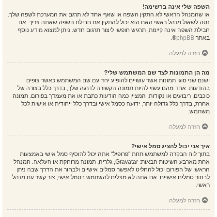
השפה שלי אינה ברשימה!
או שהמנהל הראשי לא התקין השפה או שאף אחד לא תרגם את המערכת לשפה שלך.
נסה לשאול מנהל ראשי האם הוא יכול להתקין את חבילת השפה שאתה צריך. אם
חבילת השפה אינה קיימת, תרגיש חופשי ליצור תרגום חדש. ניתן למצוא מידע נוסף
באתר
phpBB
®.
חזרה למעלה
מה הן התמונות לצד שם המשתמש שלי?
ישנם שני סוגי תמונות אשר עשויים להופיע יחד עם שם המשתמש כאשר צופים
בהודעות. אחד מהם עשוי להיות תמונה הקשורה לדרגה שלך, בדרך כלל בצורה של
כוכבים, ריבועים או נקודות, המציין כמה הודעות כתבת או את מעמדך בפורום. תמונה
אחרת, בדרך כלל גדולה יותר, ידועה כסמל אישי ובדרך כלל ייחודית או אישית לכל
משתמש.
חזרה למעלה
איך אני יכול להציג סמל אישי?
בתוך לוח הבקרה למשתמש תחת "פרופיל" אתה יכול להוסיף סמל אישי באמצעות
אחת מארבע השיטות הבאות: Gravatar, גלריה, תמונה מרוחקת או העלאה. המנהל
הראשי של הפורום יכול להחליט לאפשר סמלים אישיים ולבחור את הדרך שבה ניתן
לבחור סמלים אישיים. אם אתה לא מצליח להשתמש בסמל אישי, צור קשר עם מנהל
ראשי.
חזרה למעלה