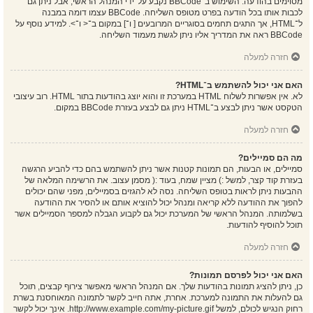
מסוימים בהודעה. השימוש ב־BBCode נקבע על־ידי המנהל הראשי, אבל ניתן גם
לכבות אותו בכל הודעה בפרט מטופס השליחה. BBCode עצמו דומה במבנה
ל־HTML, אך התגים תחמים בסוגריים המרובעים [ ו־] במקום ב־< ו־>. למידע נוסף על
BBCode ראה את המדריך אליו ניתן לגשת מעמוד השליחה.
חזרה למעלה
האם אני יכול להשתמש ב־HTML?
לא. אין אפשרות לשלוח HTML במערכת זו והוא יוצג בהודעות בתור HTML. רוב עיצובי
הטקסט אשר ניתן לבצע ב־HTML ניתן גם לבצע בעזרת BBCode במקום.
חזרה למעלה
מה הם סמיילים?
סמיילים, או הבעות, הם תמונות קטנות אשר ניתן להשתמש בהם כדי להביע הרגשה
בעזרת קוד קצר, למשל :) מציין שמח, בעוד :( מסמן עצוב. את הרשימה המלאה של
ההבעות ניתן לראות בטופס השליחה. נסה לא להגזים בסמיילים, מפני שהם יכולים
להפוך את ההודעה ללא קריאה ומנהל יכול להוציא אותם או להסיר את ההודעה
בשלמותה. המנהל הראשי של המערכת יכול גם לקבוע הגבלה למספר הסמיילים אשר
תוכל להוסיף להודעות.
חזרה למעלה
האם אני יכול לפרסם תמונות?
כן, ניתן להציג תמונות בהודעות שלך. אם המנהל הראשי מאפשר צירוף קבצים, תוכל
גם להעלות את התמונה למערכת. אחרת, אתה חייב לקשר לתמונה המאוחסנת בשרת
רחוק הנגיש לכולם, למשל http://www.example.com/my-picture.gif. אינך יכול לקשר