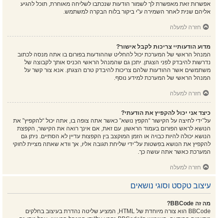
אפשרות זאת מאפשרת לך לשמור הודעות שנכתבו לשליחה מאוחרת, תוכל להגיע
אליהם שנית לאחר השמירה ע"י ביקור בלוח הבקרה למשתמש.
חזרה למעלה
מדוע הודעותיי צריכות לקבל אישור?
המנהל הראשי של המערכת יכול להחליט שההודעות בפורום בו אתה מנסה לכתוב
נדרשות להיבדק לפני הצגתן. יתכן גם שהמנהל הראשי הכניס אותך לקבוצה של
משתמשים אשר ההודעות שלהם צריכות להיבדק טרם הצגתן. אנא צור קשר על
המנהל הראשי של המערכת למידע נוסף.
חזרה למעלה
כיצד אני יכול להקפיץ את הודעתי?
על־ידי לחיצה על הקישור “הקפץ נושא” כאשר אתה צופה בו, אתה יכול “להקפיץ” את
הנושא לראש הפורום בעמוד הראשון. עם זאת, אם אינך רואה את הקישור, הקפצת
הנושא יכולה להיות כבויה או הזמן המוקצב בין הקפצות עדיין לא הסתיים. ניתן גם
להקפיץ את הנושא בפשטות על־ידי שליחת תגובה אליו, אך וודא שאתה מציית לחוקי
המערכת כאשר אתה עושה כך.
חזרה למעלה
עיצוב טקסט וסוגי נושאים
מה זה BBCode?
BBCode הוא צורה מיוחדת של HTML, המציע שליטה נהדרת בעיצוב בחלקים