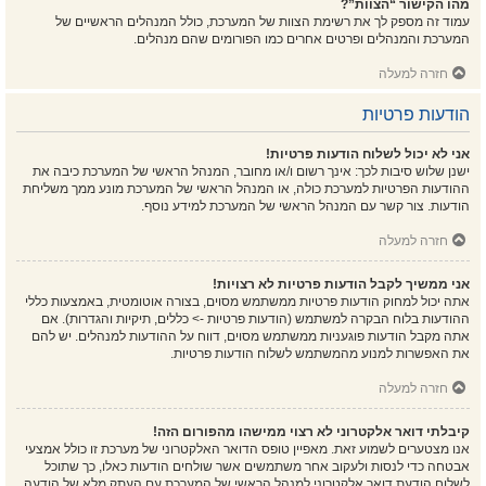
מהו הקישור “הצוות”?
עמוד זה מספק לך את רשימת הצוות של המערכת, כולל המנהלים הראשיים של
המערכת והמנהלים ופרטים אחרים כמו הפורומים שהם מנהלים.
חזרה למעלה
הודעות פרטיות
אני לא יכול לשלוח הודעות פרטיות!
ישנן שלוש סיבות לכך: אינך רשום ו/או מחובר, המנהל הראשי של המערכת כיבה את
ההודעות הפרטיות למערכת כולה, או המנהל הראשי של המערכת מונע ממך משליחת
הודעות. צור קשר עם המנהל הראשי של המערכת למידע נוסף.
חזרה למעלה
אני ממשיך לקבל הודעות פרטיות לא רצויות!
אתה יכול למחוק הודעות פרטיות ממשתמש מסוים, בצורה אוטומטית, באמצעות כללי
ההודעות בלוח הבקרה למשתמש (הודעות פרטיות -> כללים, תיקיות והגדרות). אם
אתה מקבל הודעות פוגעניות ממשתמש מסוים, דווח על ההודעות למנהלים. יש להם
את האפשרות למנוע מהמשתמש לשלוח הודעות פרטיות.
חזרה למעלה
קיבלתי דואר אלקטרוני לא רצוי ממישהו מהפורום הזה!
אנו מצטערים לשמוע זאת. מאפיין טופס הדואר האלקטרוני של מערכת זו כולל אמצעי
אבטחה כדי לנסות ולעקוב אחר משתמשים אשר שולחים הודעות כאלו, כך שתוכל
לשלוח הודעת דואר אלקטרוני למנהל הראשי של המערכת עם העתק מלא של הודעה