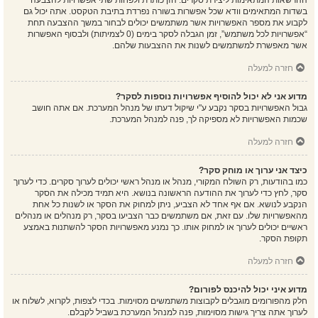
ההרשאות המתאימות ליצירת סקרים. הזן כותרת ולפחות שתי אפשרויות להצבעה
בשדות המתאימים וודא שכל אפשרות בשורה נפרדת בתיבת הטקסט. אתה יכול גם
לקבוע את מספר האפשרויות אשר משתמשים יכולים לבחור במשך ההצבעה תחת
“אפשרויות לכל משתמש”, זמן הגבלה לסקר בימים (0 לצמיתות) ולבסוף האפשרות
אשר מאפשרת למשתמשים לשנות את ההצבעות שלהם.
חזרה למעלה
מדוע אני לא יכול להוסיף אפשרויות נוספות לסקר?
גבול האפשרויות בסקר נקבע ע"י שיקול דעתו של מנהל המערכת. אם אתה חושב
שכמות האפשרויות לא מספיקה לך, פנה למנהל המערכת.
חזרה למעלה
כיצד אני ערוך או מוחק סקר?
כמו בהודעות, רק השולח המקורי, מנהל או מנהל ראשי יכולים לערוך סקרים. כדי לערוך
סקר, לחץ כדי לערוך את ההודעה הראשונה בנושא. היא תמיד מכילה את הסקר
הנקבע לנושא. אם אף אחד לא הצביע, ניתן למחוק את הסקר או לשנות כל אחת
מהאפשרויות שלו. עם זאת, אם משתמשים כבר הצביעו בסקר, רק מנהלים או מנהלים
ראשיים יכולים לערוך או למחוק אותו. כך נמנע מאפשרויות הסקר להשתנות באמצע
תקופת הסקר.
חזרה למעלה
מדוע איני יכול להיכנס לפורום?
חלק מהפורומים מוגבלים לקבוצות משתמשים מסוימות. בכדי לצפות, לקרוא, לשלוח או
לערוך אתה צריך גישות מסוימות, פנה למנהל המערכת בשביל לקבלם.