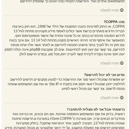
למשתמשים אחרים ועוד. ההרשמה לוקחת כמה רגעים כך שמומלץ להירשם.
חזרה למעלה
מהו COPPA?
COPPA, או החוק לפרטיות והגנה המקוונת של הילד של 1998, הוא חוק בארצות
הברית הדורש מאתרים ברשת אשר יכולים לאסוף מידע מקטינים מתחת לגיל 13
לדרוש הסכמה מההורים בכתב או כל שיטה אחרת של אישור מאפוטרופוס חוקי,
המאפשר את איסוף פרטי הזיהוי האישיים מקטין מתחת לגיל 14 13. אם אינך בטוח
אם חוק זה חל לגביך בתור מישהו המנסה להירשם או לאתר אשר אליו אתה מנסה
להירשם, צור קשר עם יועץ חוקי להתיעצות. שים לב שקבוצת phpBB אינה יכולה לספק
יעוץ חוקי ואינה נקודה ליצירת קשר לענייני חוק מכל סוג, ובפרט הרשום להלן.
חזרה למעלה
מדוע אני לא יכול להרשם?
יש אפשרות שמנהל ראשי סגר את ההרשמה כדי למנוע ממבקרים חדשים להירשם.
לחילופין ייתכן שמנהל ראשי חסם את כתובת ה-IP שלך או את שם המשתמש שאתה
מנסה לרשום. צור קשר עם מנהל ראשי לסיוע.
חזרה למעלה
נרשמתי אבל אני לא מצליח להתחבר!
ראשית, בדוק את שם המשתמש והססמה שהזנת. אם הם נכונים, אז כנראה ואת
מהדברים הבאים קרה. אם מערכת ה־COPPA פועלת במערכת ובהרשמה סימנת
שאתה מתחת לגיל 13, תצטרך לעקוב אחר ההוראות שתקבל. בחלק ממערכות
הפורומים דורשים את הפעלת החשבון, על ידי דואר אלקטרוני או מנהל המערכת; מידע