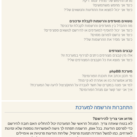
מדוע החיפוש שלי מחזיר עמוד ריק!?
כיצד אני מחפש משתמשים?
כיצד אני יכול למצוא את ההודעות והנושאים שלי?
נושאים מועדפים והרשמות לקבלת עדכונים
מה ההבדל בין מועדפים והרשמות לקבלת עדכונים?
כיצד אני יכול להוסיף למועדפים או להירשם לנושאים ספציפיים?
כיצד אני נרשם לפורום מסוים?
כיצד אני מסיר את ההרשמות שלי?
קבצים מצורפים
אלו מין קבצים מצורפים ניתנים לצירוף במערכת זו?
כיצד אני מוצא את כל הקבצים המצורפים שלי?
מערכת phpBB
מי תכנן וכתב את תוכנת הפורומים?
מדוע אפשרות כזו או אחרת לא קיימת?
למי אני פונה במקרים של חשד לעברה על החוק/ניצול לרעה של המערכת?
איך אני יוצר קשר עם מנהל הפורומים?
התחברות והרשמה למערכת
מדוע אני צריך להירשם?
לא בטוח שאתה צריך. המנהל הראשי של המערכת יכול להחליט האם חובה להירשם
כדי לפרסם הודעות. בכל אופן, הרשמה תפתח לך גישה לאפשרויות נוספות שלא זמינות
לאורחים, כמו למשל הגדרת תמונת פרופיל, שליחת הודעות פרטיות או אימיילים