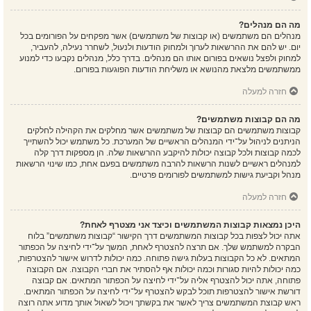
מה הם מנהלים?
מנהלים הם משתמשים (או קבוצות של משתמשים) אשר מפקחים על הפורומים בכל
יום. יש להם את ההרשאות לערוך ולמחוק הודעות ולנעול, לשחרר נעילה, להעביר,
למחוק ולפצל נושאים בפורום אותו הם מנהלים. בדרך כלל, מנהלים נקבעו כדי למנוע
ממשתמשים מלצאת מהנושא או משליחת הודעות הפוגעות בפורום.
חזרה למעלה
מה הם קבוצות משתמשים?
קבוצות משתמשים הם קבוצות של משתמשים אשר מחלקים את הקהילה לחלקים
הניתנים לניהול על־ידי המנהלים הראשיים של המערכת. כל משתמש יכול להשתייך
לכמה קבוצות ולכל קבוצה יכולות להיקבע ההרשאות שלה. הן מספקות דרך קלה
למנהלים ראשיים לשנות הרשאות להרבה משתמשים בפעם אחת, כמו שינוי הרשאות
מנהל וקביעת גישות למשתמשים לפורומים פרטיים.
חזרה למעלה
היכן נמצאות קבוצות המשתמשים וכיצד אני מצטרף לאחת?
אתה יכול לצפות בכל קבוצות המשתמשים דרך הקישור “קבוצות משתמשים” בלוח
הבקרה למשתמש שלך. אם תרצה להצטרף לאחת, המשך על־ידי לחיצה על הכפתור
המתאים. לא כל הקבוצות בעלות גישה פתוחה. כמה יכולות לדרוש אישור להצטרפות,
כמה יכולות להיות סגורות וכמה יכולות אף להסתיר את חברי הקבוצה. אם הקבוצה
פתוחה, אתה יכול להצטרף אליה על־ידי לחיצה על הכפתור המתאים. אם קבוצה
דורשת אישור להצטרפות תוכל לבקש להצטרף על־ידי לחיצה על הכפתור המתאים.
ראש קבוצת המשתמשים צריך לאשר את בקשתך ויכול לשאול אותך מדוע אתה רוצה