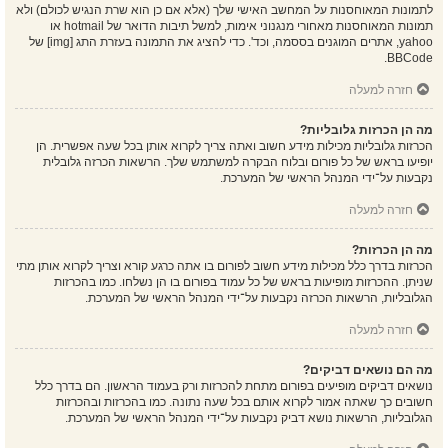
לתמונות המאוחסנות על המחשב האישי שלך (אלא אם כן הוא שרת הנגיש לכולם) ולא
תמונות המאוחסנות מאחורי מנגנוני אימות, למשל תיבות הדואר של hotmail או
yahoo, אתרים המוגנים בססמה, וכד'. כדי להציג את התמונה בעזרת התג [img] של
BBCode.
חזרה למעלה
מה הן הכרזות גלובליות?
הכרזות גלובליות מכילות מידע חשוב ואתה צריך לקרוא אותן בכל שעה אפשרית. הן
יופיעו בראש של כל פורום ובלוח הבקרה למשתמש שלך. הרשאות הכרזה גלובלית
נקבעות על־ידי המנהל הראשי של המערכת.
חזרה למעלה
מה הן הכרזות?
הכרזות בדרך כלל מכילות מידע חשוב לפורום בו אתה כרגע קורא וצריך לקרוא אותן מתי
שניתן. ההכרזות מופיעות בראש של כל עמוד בפורום בו הן נשלחו. כמו בהכרזות
הגלובליות, הרשאות הכרזה נקבעות על־ידי המנהל הראשי של המערכת.
חזרה למעלה
מה הם נושאים דביקים?
נושאים דביקים מופיעים בפורום מתחת להכרזות ורק בעמוד הראשון. הם בדרך כלל
חשובים כך שאתה אמור לקרוא אותם בכל שעה נתונה. כמו בהכרזות ובהכרזות
הגלובליות, הרשאות נושא דביק נקבעות על־ידי המנהל הראשי של המערכת.