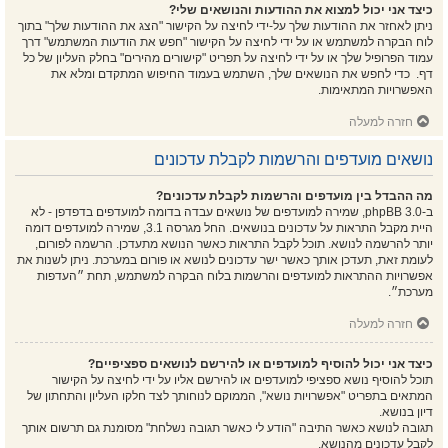
כיצד אני יכול למצוא את ההודעות והנושאים שלי?
ניתן לאחזר את ההודעות שלך על-ידי לחיצה על הקישור "הצג את ההודעות שלך" בתוך
לוח הבקרה למשתמש או על ידי לחיצה על הקישור "חפש את הודעות המשתמש" דרך
עמוד הפרופיל שלך או על ידי לחיצה על תפריט "קישורים מהירים" בחלק העליון של כל
דף. כדי לחפש את הנושאים שלך, השתמש בעמוד החיפוש המתקדם ומלא את
האפשרויות המתאימות.
חזרה למעלה
נושאים מועדפים והרשמות לקבלת עדכונים
מה ההבדל בין מועדפים והרשמות לקבלת עדכונים?
ב-phpBB 3.0, שמירה למועדפים של נושאים עבדה בדומה למועדפים בדפדפן - לא
היית מקבל התראות על עדכונים בנושאים. החל מגרסה 3.1, שמירה למועדפים דומה
יותר להרשמה לנושא. תוכל לקבל התראות כאשר הנושא מתעדכן. הרשמה לפורום,
לעומת זאת, תעדכן אותך כאשר ישר עדכונים לנושא או פורום במערכת. ניתן לשנות את
אפשרויות ההתראות למועדפים והרשמות בלוח הבקרה למשתמש, תחת ״העדפות
מערכת״.
חזרה למעלה
כיצד אני יכול להוסיף למועדפים או להירשם לנושאים ספציפיים?
תוכל להוסיף נושא ספציפי למועדפים או להירשם אליו על ידי לחיצה על הקישור
המתאים בתפריט "אפשרויות נושא", הממוקם לנוחותך לצד חלקו העליון והתחתון של
דיון בנושא.
תגובה לנושא כאשר התיבה "הודע לי כאשר תגובה נשלחת" מסומנת גם תרשום אותך
לקבל עדכונים מהנושא.