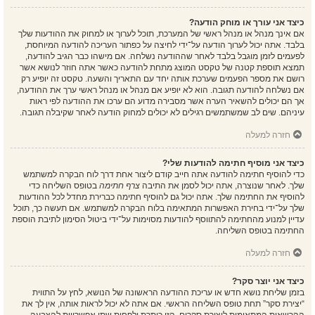
כיצד אני עורך או מוחק הודעה?
אם אינך מנהל או מנהל ראשי של המערכת, תוכל לערוך או למחוק את ההודעות שלך
בלבד. אתה יכול לערוך הודעה על־ידי לחיצה על כפתור העריכה להודעה המיוחסת,
לפעמים לזמן מוגבל בלבד לאחר שההודעה נשלחה. אם מישהו כבר הגיב להודעה,
תמצא תוספת קטנה של טקסט המוצג מתחת להודעה כאשר אתה חוזר לנושא אשר
רושם את מספר הפעמים שערכת אותה יחד עם התאריך והשעה. טקסט זה יופיע רק
אם נשלחה להודעה תגובה. הוא לא יופיע אם מנהל או מנהל ראשי ערך את ההודעה,
אך הם יכולים להשאיר הערה אשר מסבירה מדוע הם ערכו את ההודעה לפי ראות
עיניהם. שים לב שמשתמשים רגילים לא יכולים למחוק הודעה לאחר שקיבלה תגובה.
חזרה למעלה
כיצד אני מוסיף חתימה להודעות שלי?
כדי להוסיף חתימה להודעה אתה חייב קודם ליצור אחת דרך לוח הבקרה למשתמש
שלך. לאחר שנוצרה, אתה יכול לסמן את התיבה
צרף חתימה
בטופס השליחה כדי
להוסיף את החתימה שלך. אתה יכול גם להוסיף חתימה כברירת מחדל לכל ההודעות
שלך על־ידי בחירת האפשרות המתאימה בלוח הבקרה למשתמש. אם תעשה כך, תוכל
עדיין למנוע מהחתימה להתווסף להודעות מסוימות על־ידי ביטול הסימון לתיבת הוספת
החתימה בטופס השליחה.
חזרה למעלה
כיצד אני יוצר סקר?
בזמן שליחת נושא חדש או עריכת ההודעה הראשונה של הנושא, לחץ על התווית
“יצירת סקר” תחת טופס השליחה הראשי. אם אתה לא יכול לראות אותה, אין לך את