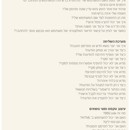
איך אני מונע משם המשתמש שלי מלהופיע ברשימת המשתמשים המחוברים?
הזמנים אינם נכונים!
שינתי את אזור הזמן והוא עדין שונה מהזמן שלי!
השפה שלי אינה ברשימה!
מה הן התמונות לצד שם המשתמש שלי?
איך אני יכול להציג סמל אישי?
מהו הדירוג שלי וכיצד אני משנה אותו?
כאשר אני לוחץ על קישור הדואר האלקטרוני של משתמש הוא מבקש ממני להתחבר?
מערכת השליחה
איך אני יוצר נושא חדש או מפרסם תגובה?
כיצד אני עורך או מוחק הודעה?
כיצד אני מוסיף חתימה להודעות שלי?
כיצד אני יוצר סקר?
מדוע אני לא יכול להוסיף אפשרויות נוספות לסקר?
כיצד אני ערוך או מוחק סקר?
מדוע איני יכול להיכנס לפורום?
מדוע אני לא יכול לצרף קבצים?
מדוע קיבלתי אזהרה?
כיצד ניתן לדווח למנהל על הודעות?
מהו כפתור ה“שמור” בשליחת הנושא?
מדוע הודעותיי צריכות לקבל אישור?
כיצד אני יכול להקפיץ את הודעתי?
עיצוב טקסט וסוגי נושאים
מה זה BBCode?
האם אני יכול להשתמש ב־HTML?
מה הם סמיילים?
האם אני יכול לפרסם תמונות?