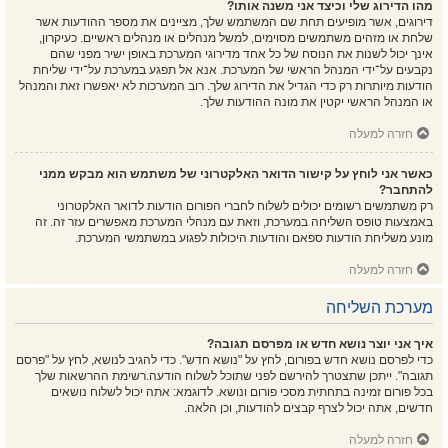
מהו הדירוג שלי וכיצד אני משנה אותו?
דירוגים, אשר מופיעים תחת שם המשתמש שלך, מציינים את מספר ההודעות אשר
שלחת או מזהים משתמשים מסוימים, למשל מנהלים או מנהלים ראשיים. כעיקרון,
אינך יכול לשנות את הנוסח של כל אחד מדירוגי המערכת באופן ישיר מפני שהם
נקבעים על־ידי המנהל הראשי של המערכת. אנא אל תפגע במערכת על־ידי שליחת
הודעות מיותרות רק כדי הגדיל את הדירוג שלך. רוב המערכות לא יאפשרו זאת והמנהל
או המנהל הראשי יקטין את מונה ההודעות שלך.
חזרה למעלה
כאשר אני לוחץ על קישור הדואר האלקטרוני של משתמש הוא מבקש ממני
להתחבר?
רק משתמשים רשומים יכולים לשלוח לחברי הפורום הודעות לדואר האלקטרוני
באמצעות טופס השליחה במערכת, וזאת עם מנהלי המערכת מאפשרים עזר זה. זה
מונע משליחת הודעות ספאם והודעות היכולות לפגוע במשתמשי המערכת.
חזרה למעלה
מערכת השליחה
איך אני יוצר נושא חדש או מפרסם תגובה?
כדי לפרסם נושא חדש בפורום, לחץ על "נושא חדש". כדי להגיב לנושא, לחץ על "פרסם
תגובה". ייתכן שתצטרך להירשם לפני שתוכל לשלוח הודעה.רשימת ההרשאות שלך
בכל פורום זמינה בתחתית מסכי פורום ונושא. לדוגמא: אתה יכול לשלוח נושאים
חדשים, אתה יכול לצרף קבצים להודעות, וכן הלאה.
חזרה למעלה