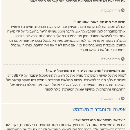
אם בכל זאת לא תצליח לאפס את הססמה, צור קשר עם מנהל ראשי
חזרה למעלה
מדוע אני מתנתק באופן אוטומטי?
אם לא תסמן את לבדוק את תיבת הסימון
זכור אותי
בעת הכניסה, המערכת תשאיר
אותך מחובר רק לזמן שנקבע מראש. הדבר מונע שימוש לרעה בחשבונך על ידי מישהו
אחר. כדי להישאר מחובר, סמן את התיבה במהלך ההתחברות. הפעולה הזו לא
מומלצת כאשר אתה מחובר לפורום במחשב משותף, למשל בספריה, קפה אינטרנט,
מחשבי מעבדות באוניברסיטה וכו׳. אם אתה לא רואה את התיבה, כנראה שמנהל
המערכת ביטל את האפשרות הזו.
חזרה למעלה
מה האפשרות “מחק את כל עוגיות המערכת” עושה?
"מחק את כל עוגיות המערכת" מוחק את כל העוגיות (cookies) שנוצרו על ידי phpBB
ושומרות עליך מחובר למערכת. עוגיות ממלאות תפקידים נוספים כמו מעקב קריאה של
נושאים והודעות אם האפשרות הופעלה על ידי מנהל ראשי. אם נתקלת בבעיות של
התחברות והתנתקות, מחיקת עוגיות המערכת יכולה לעזור.
חזרה למעלה
אפשרויות והגדרות משתמש
כיצד אני משנה את ההגדרות שלי?
אם אתה משתמש רשום, כל הגדרותיך שמורות במסד הנתונים. כדי לשנותם, בקר בלוח
הבקרה למשתמש שלך; בדרך כלל ניתן למצוא קישור על ידי לחיצה על שם המשתמש