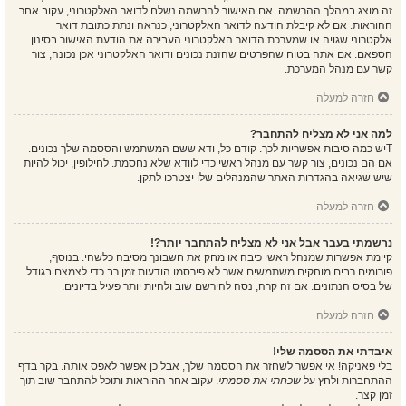
זה מוצג במהלך ההרשמה. אם האישור להרשמה נשלח לדואר האלקטרוני, עקוב אחר
ההוראות. אם לא קיבלת הודעה לדואר האלקטרוני, כנראה ונתת כתובת דואר
אלקטרוני שגויה או שמערכת הדואר האלקטרוני העבירה את הודעת האישור בסינון
הספאם. אם אתה בטוח שהפרטים שהזנת נכונים ודואר האלקטרוני אכן נכונה, צור
קשר עם מנהל המערכת.
חזרה למעלה
למה אני לא מצליח להתחבר?
Tיש כמה סיבות אפשריות לכך. קודם כל, ודא ששם המשתמש והססמה שלך נכונים.
אם הם נכונים, צור קשר עם מנהל ראשי כדי לוודא שלא נחסמת. לחילופין, יכול להיות
שיש שגיאה בהגדרות האתר שהמנהלים שלו יצטרכו לתקן.
חזרה למעלה
נרשמתי בעבר אבל אני לא מצליח להתחבר יותר?!
קיימת אפשרות שמנהל ראשי כיבה או מחק את חשבונך מסיבה כלשהי. בנוסף,
פורומים רבים מוחקים משתמשים אשר לא פירסמו הודעות זמן רב כדי לצמצם בגודל
של בסיס הנתונים. אם זה קרה, נסה להירשם שוב ולהיות יותר פעיל בדיונים.
חזרה למעלה
איבדתי את הססמה שלי!
בלי פאניקה! אי אפשר לשחזר את הססמה שלך, אבל כן אפשר לאפס אותה. בקר בדף
ההתחברות ולחץ על
שכחתי את ססמתי
. עקוב אחר ההוראות ותוכל להתחבר שוב תוך
זמן קצר.