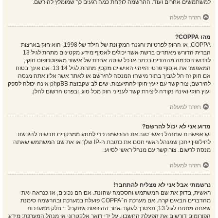
למשתמשים אחרים ועוד. ההרשמה לוקחת כמה רגעים כך שמומלץ להירשם.
חזרה למעלה
מהו COPPA?
COPPA, או החוק לפרטיות והגנה המקוונת של הילד של 1998, הוא חוק בארצות
הברית הדורש מאתרים ברשת אשר יכולים לאסוף מידע מקטינים מתחת לגיל 13
לדרוש הסכמה מההורים בכתב או כל שיטה אחרת של אישור מאפוטרופוס חוקי,
המאפשר את איסוף פרטי הזיהוי האישיים מקטין מתחת לגיל 14 13. אם אינך בטוח
אם חוק זה חל לגביך בתור מישהו המנסה להירשם או לאתר אשר אליו אתה מנסה
להירשם, צור קשר עם יועץ חוקי להתיעצות. שים לב שקבוצת phpBB אינה יכולה לספק
יעוץ חוקי ואינה נקודה ליצירת קשר לענייני חוק מכל סוג, ובפרט הרשום להלן.
חזרה למעלה
מדוע אני לא יכול להרשם?
יש אפשרות שמנהל ראשי סגר את ההרשמה כדי למנוע ממבקרים חדשים להירשם.
לחילופין ייתכן שמנהל ראשי חסם את כתובת ה-IP שלך או את שם המשתמש שאתה
מנסה לרשום. צור קשר עם מנהל ראשי לסיוע.
חזרה למעלה
נרשמתי אבל אני לא מצליח להתחבר!
ראשית, בדוק את שם המשתמש והססמה שהזנת. אם הם נכונים, אז כנראה ואת
מהדברים הבאים קרה. אם מערכת ה־COPPA פועלת במערכת ובהרשמה סימנת
שאתה מתחת לגיל 13, תצטרך לעקוב אחר ההוראות שתקבל. בחלק ממערכות
הפורומים דורשים את הפעלת החשבון, על ידי דואר אלקטרוני או מנהל המערכת; מידע