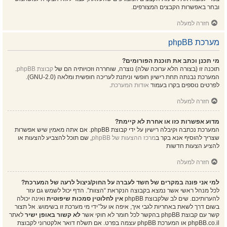
ובחר באפשרות הקבצים המצורפים.
חזרה למעלה
מערכת phpBB
מי תכנן וכתב את תוכנת הפורומים?
תוכנה זו (בצורה הלא ערוכה שלה) נוצרה, שוחררה וזכויותיה הם של
קבוצת phpBB
.
המערכת נבנתה תחת רישיון חופשי וניתנת לעריכה חופשית ומלאה (GNU-2.0).
לפרטים נוספים בקרו בעמוד
אודות המערכת
.
חזרה למעלה
מדוע אפשרות כזו או אחרת לא קיימת?
המערכת נכתבה וקיבלה רישיון על ידי קבוצת phpBB. אם אתה מאמין שיש אפשרות
שצריך להוסיף אנא בקר ב
מרכז ההצעות של phpBB
, שם תוכל להצביע להצעות או
להציע הצעות חדשות
חזרה למעלה
למי אני פונה במקרים של חשד לעברה על החוק/ניצול לרעה של המערכת?
לכל מנהל ראשי אשר נמצא בקבוצה הנקראת “הצוות”. הדף יכול לשמש גם עזר
להערותיכם. שים לב שלקבוצת phpBB
אין לחלוטין סמכות שיפוטית
ואינה יכולה
בשום דרך לשאת באחריות לגבי איך, איפה או על־ידי מי מערכת זו בשימוש. אל תצור
קשר עם קבוצת phpBB בהקשר לכל חומר לא חוקי אשר
לא קשור באופן ישיר
לאתר
phpBB.co.il או המערכת phpBB עצמה בפרט. אם תשלח דואר אלקטרוני לקבוצת