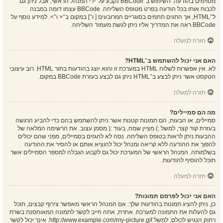
מסוימים בהודעה. השימוש ב־BBCode נקבע על־ידי המנהל הראשי, אבל ניתן גם
לכבות אותו בכל הודעה בפרט מטופס השליחה. BBCode עצמו דומה במבנה
ל־HTML, אך התגים תחמים בסוגריים המרובעים [ ו־] במקום ב־< ו־>. למידע נוסף על
BBCode ראה את המדריך אליו ניתן לגשת מעמוד השליחה.
חזרה למעלה
האם אני יכול להשתמש ב־HTML?
לא. אין אפשרות לשלוח HTML במערכת זו והוא יוצג בהודעות בתור HTML. רוב עיצובי
הטקסט אשר ניתן לבצע ב־HTML ניתן גם לבצע בעזרת BBCode במקום.
חזרה למעלה
מה הם סמיילים?
סמיילים, או הבעות, הם תמונות קטנות אשר ניתן להשתמש בהם כדי להביע הרגשה
בעזרת קוד קצר, למשל :) מציין שמח, בעוד :( מסמן עצוב. את הרשימה המלאה של
ההבעות ניתן לראות בטופס השליחה. נסה לא להגזים בסמיילים, מפני שהם יכולים
להפוך את ההודעה ללא קריאה ומנהל יכול להוציא אותם או להסיר את ההודעה
בשלמותה. המנהל הראשי של המערכת יכול גם לקבוע הגבלה למספר הסמיילים אשר
תוכל להוסיף להודעות.
חזרה למעלה
האם אני יכול לפרסם תמונות?
כן, ניתן להציג תמונות בהודעות שלך. אם המנהל הראשי מאפשר צירוף קבצים, תוכל
גם להעלות את התמונה למערכת. אחרת, אתה חייב לקשר לתמונה המאוחסנת בשרת
רחוק הנגיש לכולם, למשל http://www.example.com/my-picture.gif. אינך יכול לקשר