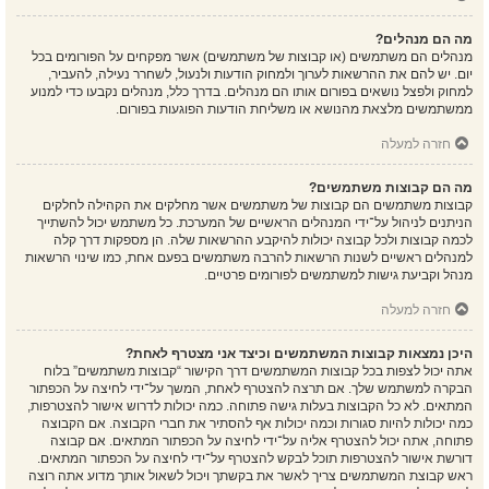
מה הם מנהלים?
מנהלים הם משתמשים (או קבוצות של משתמשים) אשר מפקחים על הפורומים בכל
יום. יש להם את ההרשאות לערוך ולמחוק הודעות ולנעול, לשחרר נעילה, להעביר,
למחוק ולפצל נושאים בפורום אותו הם מנהלים. בדרך כלל, מנהלים נקבעו כדי למנוע
ממשתמשים מלצאת מהנושא או משליחת הודעות הפוגעות בפורום.
חזרה למעלה
מה הם קבוצות משתמשים?
קבוצות משתמשים הם קבוצות של משתמשים אשר מחלקים את הקהילה לחלקים
הניתנים לניהול על־ידי המנהלים הראשיים של המערכת. כל משתמש יכול להשתייך
לכמה קבוצות ולכל קבוצה יכולות להיקבע ההרשאות שלה. הן מספקות דרך קלה
למנהלים ראשיים לשנות הרשאות להרבה משתמשים בפעם אחת, כמו שינוי הרשאות
מנהל וקביעת גישות למשתמשים לפורומים פרטיים.
חזרה למעלה
היכן נמצאות קבוצות המשתמשים וכיצד אני מצטרף לאחת?
אתה יכול לצפות בכל קבוצות המשתמשים דרך הקישור “קבוצות משתמשים” בלוח
הבקרה למשתמש שלך. אם תרצה להצטרף לאחת, המשך על־ידי לחיצה על הכפתור
המתאים. לא כל הקבוצות בעלות גישה פתוחה. כמה יכולות לדרוש אישור להצטרפות,
כמה יכולות להיות סגורות וכמה יכולות אף להסתיר את חברי הקבוצה. אם הקבוצה
פתוחה, אתה יכול להצטרף אליה על־ידי לחיצה על הכפתור המתאים. אם קבוצה
דורשת אישור להצטרפות תוכל לבקש להצטרף על־ידי לחיצה על הכפתור המתאים.
ראש קבוצת המשתמשים צריך לאשר את בקשתך ויכול לשאול אותך מדוע אתה רוצה