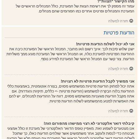
מהו הקישור “הצוות”?
עמוד זה מספק לך את רשימת הצוות של המערכת, כולל המנהלים הראשיים של
המערכת והמנהלים ופרטים אחרים כמו הפורומים שהם מנהלים.
חזרה למעלה
הודעות פרטיות
אני לא יכול לשלוח הודעות פרטיות!
ישנן שלוש סיבות לכך: אינך רשום ו/או מחובר, המנהל הראשי של המערכת כיבה את
ההודעות הפרטיות למערכת כולה, או המנהל הראשי של המערכת מונע ממך משליחת
הודעות. צור קשר עם המנהל הראשי של המערכת למידע נוסף.
חזרה למעלה
אני ממשיך לקבל הודעות פרטיות לא רצויות!
אתה יכול למחוק הודעות פרטיות ממשתמש מסוים, בצורה אוטומטית, באמצעות כללי
ההודעות בלוח הבקרה למשתמש (הודעות פרטיות -> כללים, תיקיות והגדרות). אם
אתה מקבל הודעות פוגעניות ממשתמש מסוים, דווח על ההודעות למנהלים. יש להם
את האפשרות למנוע מהמשתמש לשלוח הודעות פרטיות.
חזרה למעלה
קיבלתי דואר אלקטרוני לא רצוי ממישהו מהפורום הזה!
אנו מצטערים לשמוע זאת. מאפיין טופס הדואר האלקטרוני של מערכת זו כולל אמצעי
אבטחה כדי לנסות ולעקוב אחר משתמשים אשר שולחים הודעות כאלו, כך שתוכל
לשלוח הודעת דואר אלקטרוני למנהל הראשי של המערכת עם העתק מלא של הודעה