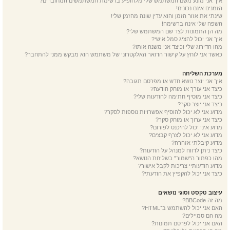
איך אני מונע משם המשתמש שלי מלהופיע ברשימת המשתמשים המחוברים?
הזמנים אינם נכונים!
שינתי את אזור הזמן והוא עדין שונה מהזמן שלי!
השפה שלי אינה ברשימה!
מה הן התמונות לצד שם המשתמש שלי?
איך אני יכול להציג סמל אישי?
מהו הדירוג שלי וכיצד אני משנה אותו?
כאשר אני לוחץ על קישור הדואר האלקטרוני של משתמש הוא מבקש ממני להתחבר?
מערכת השליחה
איך אני יוצר נושא חדש או מפרסם תגובה?
כיצד אני עורך או מוחק הודעה?
כיצד אני מוסיף חתימה להודעות שלי?
כיצד אני יוצר סקר?
מדוע אני לא יכול להוסיף אפשרויות נוספות לסקר?
כיצד אני ערוך או מוחק סקר?
מדוע איני יכול להיכנס לפורום?
מדוע אני לא יכול לצרף קבצים?
מדוע קיבלתי אזהרה?
כיצד ניתן לדווח למנהל על הודעות?
מהו כפתור ה“שמור” בשליחת הנושא?
מדוע הודעותיי צריכות לקבל אישור?
כיצד אני יכול להקפיץ את הודעתי?
עיצוב טקסט וסוגי נושאים
מה זה BBCode?
האם אני יכול להשתמש ב־HTML?
מה הם סמיילים?
האם אני יכול לפרסם תמונות?