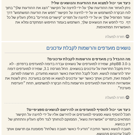
כיצד אני יכול למצוא את ההודעות והנושאים שלי?
ניתן לאחזר את ההודעות שלך על-ידי לחיצה על הקישור "הצג את ההודעות שלך" בתוך
לוח הבקרה למשתמש או על ידי לחיצה על הקישור "חפש את הודעות המשתמש" דרך
עמוד הפרופיל שלך או על ידי לחיצה על תפריט "קישורים מהירים" בחלק העליון של כל
דף. כדי לחפש את הנושאים שלך, השתמש בעמוד החיפוש המתקדם ומלא את
האפשרויות המתאימות.
חזרה למעלה
נושאים מועדפים והרשמות לקבלת עדכונים
מה ההבדל בין מועדפים והרשמות לקבלת עדכונים?
ב-phpBB 3.0, שמירה למועדפים של נושאים עבדה בדומה למועדפים בדפדפן - לא
היית מקבל התראות על עדכונים בנושאים. החל מגרסה 3.1, שמירה למועדפים דומה
יותר להרשמה לנושא. תוכל לקבל התראות כאשר הנושא מתעדכן. הרשמה לפורום,
לעומת זאת, תעדכן אותך כאשר ישר עדכונים לנושא או פורום במערכת. ניתן לשנות את
אפשרויות ההתראות למועדפים והרשמות בלוח הבקרה למשתמש, תחת ״העדפות
מערכת״.
חזרה למעלה
כיצד אני יכול להוסיף למועדפים או להירשם לנושאים ספציפיים?
תוכל להוסיף נושא ספציפי למועדפים או להירשם אליו על ידי לחיצה על הקישור
המתאים בתפריט "אפשרויות נושא", הממוקם לנוחותך לצד חלקו העליון והתחתון של
דיון בנושא.
תגובה לנושא כאשר התיבה "הודע לי כאשר תגובה נשלחת" מסומנת גם תרשום אותך
לקבל עדכונים מהנושא.