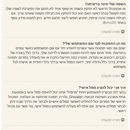
השפה שלי אינה ברשימה!
או שהמנהל הראשי לא התקין השפה או שאף אחד לא תרגם את המערכת לשפה שלך.
נסה לשאול מנהל ראשי האם הוא יכול להתקין את חבילת השפה שאתה צריך. אם
חבילת השפה אינה קיימת, תרגיש חופשי ליצור תרגום חדש. ניתן למצוא מידע נוסף
באתר
phpBB
®.
חזרה למעלה
מה הן התמונות לצד שם המשתמש שלי?
ישנם שני סוגי תמונות אשר עשויים להופיע יחד עם שם המשתמש כאשר צופים
בהודעות. אחד מהם עשוי להיות תמונה הקשורה לדרגה שלך, בדרך כלל בצורה של
כוכבים, ריבועים או נקודות, המציין כמה הודעות כתבת או את מעמדך בפורום. תמונה
אחרת, בדרך כלל גדולה יותר, ידועה כסמל אישי ובדרך כלל ייחודית או אישית לכל
משתמש.
חזרה למעלה
איך אני יכול להציג סמל אישי?
בתוך לוח הבקרה למשתמש תחת "פרופיל" אתה יכול להוסיף סמל אישי באמצעות
אחת מארבע השיטות הבאות: Gravatar, גלריה, תמונה מרוחקת או העלאה. המנהל
הראשי של הפורום יכול להחליט לאפשר סמלים אישיים ולבחור את הדרך שבה ניתן
לבחור סמלים אישיים. אם אתה לא מצליח להשתמש בסמל אישי, צור קשר עם מנהל
ראשי.
חזרה למעלה