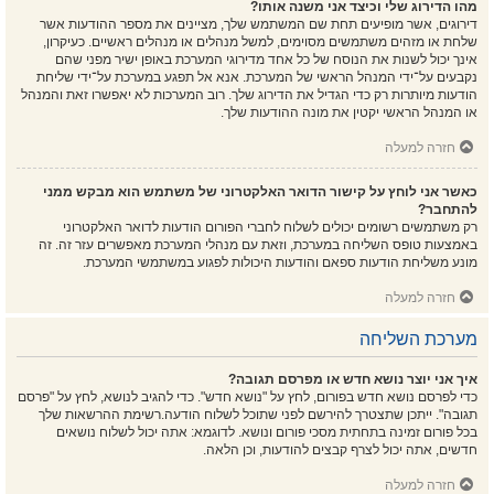
מהו הדירוג שלי וכיצד אני משנה אותו?
דירוגים, אשר מופיעים תחת שם המשתמש שלך, מציינים את מספר ההודעות אשר
שלחת או מזהים משתמשים מסוימים, למשל מנהלים או מנהלים ראשיים. כעיקרון,
אינך יכול לשנות את הנוסח של כל אחד מדירוגי המערכת באופן ישיר מפני שהם
נקבעים על־ידי המנהל הראשי של המערכת. אנא אל תפגע במערכת על־ידי שליחת
הודעות מיותרות רק כדי הגדיל את הדירוג שלך. רוב המערכות לא יאפשרו זאת והמנהל
או המנהל הראשי יקטין את מונה ההודעות שלך.
חזרה למעלה
כאשר אני לוחץ על קישור הדואר האלקטרוני של משתמש הוא מבקש ממני
להתחבר?
רק משתמשים רשומים יכולים לשלוח לחברי הפורום הודעות לדואר האלקטרוני
באמצעות טופס השליחה במערכת, וזאת עם מנהלי המערכת מאפשרים עזר זה. זה
מונע משליחת הודעות ספאם והודעות היכולות לפגוע במשתמשי המערכת.
חזרה למעלה
מערכת השליחה
איך אני יוצר נושא חדש או מפרסם תגובה?
כדי לפרסם נושא חדש בפורום, לחץ על "נושא חדש". כדי להגיב לנושא, לחץ על "פרסם
תגובה". ייתכן שתצטרך להירשם לפני שתוכל לשלוח הודעה.רשימת ההרשאות שלך
בכל פורום זמינה בתחתית מסכי פורום ונושא. לדוגמא: אתה יכול לשלוח נושאים
חדשים, אתה יכול לצרף קבצים להודעות, וכן הלאה.
חזרה למעלה