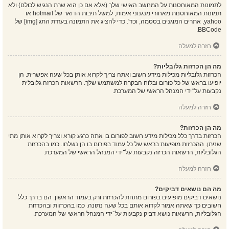
לתמונות המאוחסנות על המחשב האישי שלך (אלא אם כן הוא שרת הנגיש לכולם) ולא
תמונות המאוחסנות מאחורי מנגנוני אימות, למשל תיבות הדואר של hotmail או
yahoo, אתרים המוגנים בססמה, וכד'. כדי להציג את התמונה בעזרת התג [img] של
BBCode.
חזרה למעלה
מה הן הכרזות גלובליות?
הכרזות גלובליות מכילות מידע חשוב ואתה צריך לקרוא אותן בכל שעה אפשרית. הן
יופיעו בראש של כל פורום ובלוח הבקרה למשתמש שלך. הרשאות הכרזה גלובלית
נקבעות על־ידי המנהל הראשי של המערכת.
חזרה למעלה
מה הן הכרזות?
הכרזות בדרך כלל מכילות מידע חשוב לפורום בו אתה כרגע קורא וצריך לקרוא אותן מתי
שניתן. ההכרזות מופיעות בראש של כל עמוד בפורום בו הן נשלחו. כמו בהכרזות
הגלובליות, הרשאות הכרזה נקבעות על־ידי המנהל הראשי של המערכת.
חזרה למעלה
מה הם נושאים דביקים?
נושאים דביקים מופיעים בפורום מתחת להכרזות ורק בעמוד הראשון. הם בדרך כלל
חשובים כך שאתה אמור לקרוא אותם בכל שעה נתונה. כמו בהכרזות ובהכרזות
הגלובליות, הרשאות נושא דביק נקבעות על־ידי המנהל הראשי של המערכת.