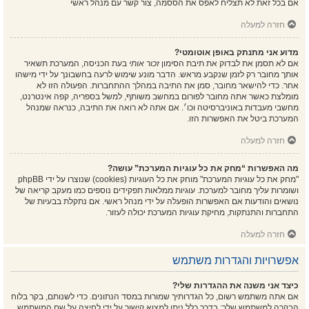
אם בכל זאת לא תצליח לאפס את הססמה, צור קשר עם מנהל ראשי
חזרה למעלה
מדוע אני מתנתק באופן אוטומטי?
אם לא תסמן את לבדוק את תיבת הסימון
זכור אותי
בעת הכניסה, המערכת תשאיר
אותך מחובר רק לזמן שנקבע מראש. הדבר מונע שימוש לרעה בחשבונך על ידי מישהו
אחר. כדי להישאר מחובר, סמן את התיבה במהלך ההתחברות. הפעולה הזו לא
מומלצת כאשר אתה מחובר לפורום במחשב משותף, למשל בספריה, קפה אינטרנט,
מחשבי מעבדות באוניברסיטה וכו׳. אם אתה לא רואה את התיבה, כנראה שמנהל
המערכת ביטל את האפשרות הזו.
חזרה למעלה
מה האפשרות “מחק את כל עוגיות המערכת” עושה?
"מחק את כל עוגיות המערכת" מוחק את כל העוגיות (cookies) שנוצרו על ידי phpBB
ושומרות עליך מחובר למערכת. עוגיות ממלאות תפקידים נוספים כמו מעקב קריאה של
נושאים והודעות אם האפשרות הופעלה על ידי מנהל ראשי. אם נתקלת בבעיות של
התחברות והתנתקות, מחיקת עוגיות המערכת יכולה לעזור.
חזרה למעלה
אפשרויות והגדרות משתמש
כיצד אני משנה את ההגדרות שלי?
אם אתה משתמש רשום, כל הגדרותיך שמורות במסד הנתונים. כדי לשנותם, בקר בלוח
הבקרה למשתמש שלך; בדרך כלל ניתן למצוא קישור על ידי לחיצה על שם המשתמש