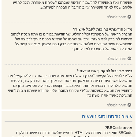
אפשרות זאת מאפשרת לך לשמור הודעות שנכתבו לשליחה מאוחרת, תוכל להגיע
אליהם שנית לאחר השמירה ע"י ביקור בלוח הבקרה למשתמש.
חזרה למעלה
מדוע הודעותיי צריכות לקבל אישור?
המנהל הראשי של המערכת יכול להחליט שההודעות בפורום בו אתה מנסה לכתוב
נדרשות להיבדק לפני הצגתן. יתכן גם שהמנהל הראשי הכניס אותך לקבוצה של
משתמשים אשר ההודעות שלהם צריכות להיבדק טרם הצגתן. אנא צור קשר על
המנהל הראשי של המערכת למידע נוסף.
חזרה למעלה
כיצד אני יכול להקפיץ את הודעתי?
על־ידי לחיצה על הקישור “הקפץ נושא” כאשר אתה צופה בו, אתה יכול “להקפיץ” את
הנושא לראש הפורום בעמוד הראשון. עם זאת, אם אינך רואה את הקישור, הקפצת
הנושא יכולה להיות כבויה או הזמן המוקצב בין הקפצות עדיין לא הסתיים. ניתן גם
להקפיץ את הנושא בפשטות על־ידי שליחת תגובה אליו, אך וודא שאתה מציית לחוקי
המערכת כאשר אתה עושה כך.
חזרה למעלה
עיצוב טקסט וסוגי נושאים
מה זה BBCode?
BBCode הוא צורה מיוחדת של HTML, המציע שליטה נהדרת בעיצוב בחלקים