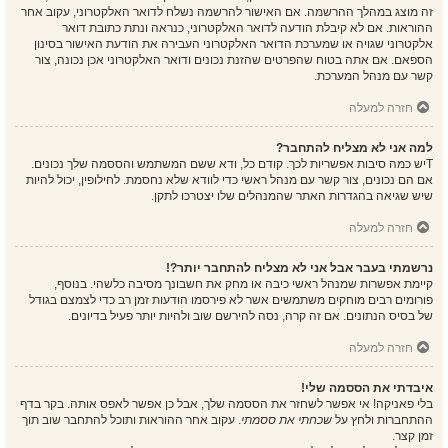
זה מוצג במהלך ההרשמה. אם האישור להרשמה נשלח לדואר האלקטרוני, עקוב אחר
ההוראות. אם לא קיבלת הודעה לדואר האלקטרוני, כנראה ונתת כתובת דואר
אלקטרוני שגויה או שמערכת הדואר האלקטרוני העבירה את הודעת האישור בסינון
הספאם. אם אתה בטוח שהפרטים שהזנת נכונים ודואר האלקטרוני אכן נכונה, צור
קשר עם מנהל המערכת.
חזרה למעלה
למה אני לא מצליח להתחבר?
Tיש כמה סיבות אפשריות לכך. קודם כל, ודא ששם המשתמש והססמה שלך נכונים.
אם הם נכונים, צור קשר עם מנהל ראשי כדי לוודא שלא נחסמת. לחילופין, יכול להיות
שיש שגיאה בהגדרות האתר שהמנהלים שלו יצטרכו לתקן.
חזרה למעלה
נרשמתי בעבר אבל אני לא מצליח להתחבר יותר?!
קיימת אפשרות שמנהל ראשי כיבה או מחק את חשבונך מסיבה כלשהי. בנוסף,
פורומים רבים מוחקים משתמשים אשר לא פירסמו הודעות זמן רב כדי לצמצם בגודל
של בסיס הנתונים. אם זה קרה, נסה להירשם שוב ולהיות יותר פעיל בדיונים.
חזרה למעלה
איבדתי את הססמה שלי!
בלי פאניקה! אי אפשר לשחזר את הססמה שלך, אבל כן אפשר לאפס אותה. בקר בדף
ההתחברות ולחץ על
שכחתי את ססמתי
. עקוב אחר ההוראות ותוכל להתחבר שוב תוך
זמן קצר.