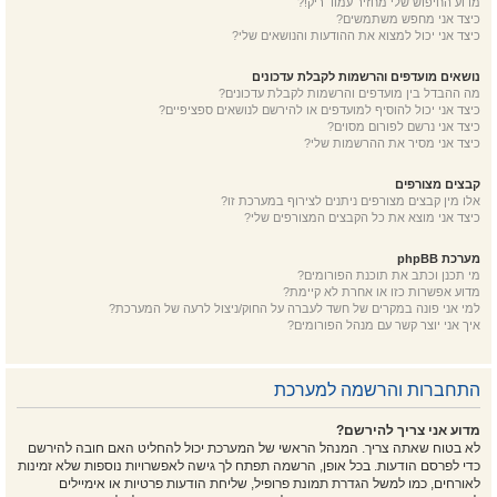
מדוע החיפוש שלי מחזיר עמוד ריק!?
כיצד אני מחפש משתמשים?
כיצד אני יכול למצוא את ההודעות והנושאים שלי?
נושאים מועדפים והרשמות לקבלת עדכונים
מה ההבדל בין מועדפים והרשמות לקבלת עדכונים?
כיצד אני יכול להוסיף למועדפים או להירשם לנושאים ספציפיים?
כיצד אני נרשם לפורום מסוים?
כיצד אני מסיר את ההרשמות שלי?
קבצים מצורפים
אלו מין קבצים מצורפים ניתנים לצירוף במערכת זו?
כיצד אני מוצא את כל הקבצים המצורפים שלי?
מערכת phpBB
מי תכנן וכתב את תוכנת הפורומים?
מדוע אפשרות כזו או אחרת לא קיימת?
למי אני פונה במקרים של חשד לעברה על החוק/ניצול לרעה של המערכת?
איך אני יוצר קשר עם מנהל הפורומים?
התחברות והרשמה למערכת
מדוע אני צריך להירשם?
לא בטוח שאתה צריך. המנהל הראשי של המערכת יכול להחליט האם חובה להירשם
כדי לפרסם הודעות. בכל אופן, הרשמה תפתח לך גישה לאפשרויות נוספות שלא זמינות
לאורחים, כמו למשל הגדרת תמונת פרופיל, שליחת הודעות פרטיות או אימיילים