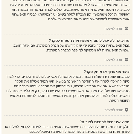
ההרשאות המתאימות ליצירת סקרים. הזן כותרת ולפחות שתי אפשרויות להצבעה
בשדות המתאימים וודא שכל אפשרות בשורה נפרדת בתיבת הטקסט. אתה יכול גם
לקבוע את מספר האפשרויות אשר משתמשים יכולים לבחור במשך ההצבעה תחת
“אפשרויות לכל משתמש”, זמן הגבלה לסקר בימים (0 לצמיתות) ולבסוף האפשרות
אשר מאפשרת למשתמשים לשנות את ההצבעות שלהם.
חזרה למעלה
מדוע אני לא יכול להוסיף אפשרויות נוספות לסקר?
גבול האפשרויות בסקר נקבע ע"י שיקול דעתו של מנהל המערכת. אם אתה חושב
שכמות האפשרויות לא מספיקה לך, פנה למנהל המערכת.
חזרה למעלה
כיצד אני ערוך או מוחק סקר?
כמו בהודעות, רק השולח המקורי, מנהל או מנהל ראשי יכולים לערוך סקרים. כדי לערוך
סקר, לחץ כדי לערוך את ההודעה הראשונה בנושא. היא תמיד מכילה את הסקר
הנקבע לנושא. אם אף אחד לא הצביע, ניתן למחוק את הסקר או לשנות כל אחת
מהאפשרויות שלו. עם זאת, אם משתמשים כבר הצביעו בסקר, רק מנהלים או מנהלים
ראשיים יכולים לערוך או למחוק אותו. כך נמנע מאפשרויות הסקר להשתנות באמצע
תקופת הסקר.
חזרה למעלה
מדוע איני יכול להיכנס לפורום?
חלק מהפורומים מוגבלים לקבוצות משתמשים מסוימות. בכדי לצפות, לקרוא, לשלוח או
לערוך אתה צריך גישות מסוימות, פנה למנהל המערכת בשביל לקבלם.