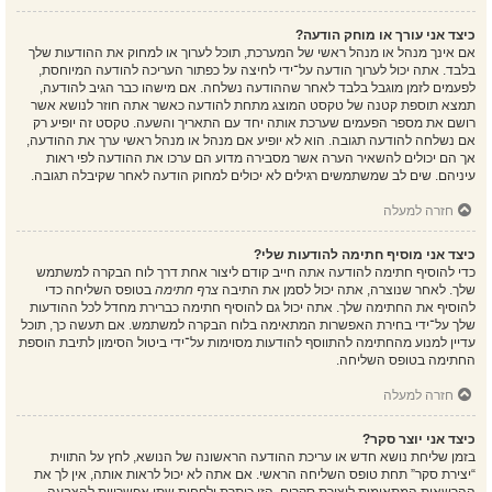
כיצד אני עורך או מוחק הודעה?
אם אינך מנהל או מנהל ראשי של המערכת, תוכל לערוך או למחוק את ההודעות שלך
בלבד. אתה יכול לערוך הודעה על־ידי לחיצה על כפתור העריכה להודעה המיוחסת,
לפעמים לזמן מוגבל בלבד לאחר שההודעה נשלחה. אם מישהו כבר הגיב להודעה,
תמצא תוספת קטנה של טקסט המוצג מתחת להודעה כאשר אתה חוזר לנושא אשר
רושם את מספר הפעמים שערכת אותה יחד עם התאריך והשעה. טקסט זה יופיע רק
אם נשלחה להודעה תגובה. הוא לא יופיע אם מנהל או מנהל ראשי ערך את ההודעה,
אך הם יכולים להשאיר הערה אשר מסבירה מדוע הם ערכו את ההודעה לפי ראות
עיניהם. שים לב שמשתמשים רגילים לא יכולים למחוק הודעה לאחר שקיבלה תגובה.
חזרה למעלה
כיצד אני מוסיף חתימה להודעות שלי?
כדי להוסיף חתימה להודעה אתה חייב קודם ליצור אחת דרך לוח הבקרה למשתמש
שלך. לאחר שנוצרה, אתה יכול לסמן את התיבה
צרף חתימה
בטופס השליחה כדי
להוסיף את החתימה שלך. אתה יכול גם להוסיף חתימה כברירת מחדל לכל ההודעות
שלך על־ידי בחירת האפשרות המתאימה בלוח הבקרה למשתמש. אם תעשה כך, תוכל
עדיין למנוע מהחתימה להתווסף להודעות מסוימות על־ידי ביטול הסימון לתיבת הוספת
החתימה בטופס השליחה.
חזרה למעלה
כיצד אני יוצר סקר?
בזמן שליחת נושא חדש או עריכת ההודעה הראשונה של הנושא, לחץ על התווית
“יצירת סקר” תחת טופס השליחה הראשי. אם אתה לא יכול לראות אותה, אין לך את