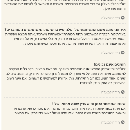
שלך בחלק העליון של דפי מערכת הפורומים. מערכת זו תאפשר לך לשנות את ההגדרות
וההעדפות שלך.
חזרה למעלה
איך אני מונע משם המשתמש שלי מלהופיע ברשימת המשתמשים המחוברים?
בעזרת לוח הבקרה למשתמש, תחת הכותרת “אפשרויות מערכת”,אתה תמצא אפשרות
הסתר את מצבי כמחובר
. הפעל אפשרות זו
כן
ורק מנהלי המערכת, מנהלי פורומים
ואתה עצמך תהיו אלה שיראו אותך מחובר. אתה תספר כמשתמש מוסתר.
חזרה למעלה
הזמנים אינם נכונים!
יכול להיות שהזמן המוצג שונה מהזמנים באזורך. אם זאת הבעיה, בקר בלוח הבקרה
למשתמש ושנה את הזמן על פי אזורך, לדוגמה לונדון, פאריס, ניו יורק, וכדומה. שים לב
ששינוי אזור הזמן, כמו רוב ההגדרות, ניתן אך ורק למשתמשים רשומים. אם אינך רשום
במערכת, זה הזמן הנכון להירשם.
חזרה למעלה
שינתי את אזור הזמן והוא עדין שונה מהזמן שלי!
אם אתה בטוח שהגדרת את אזור הזמן נכון והזמן עדין אינו מכוון כראוי, אז כנראה
והשעה המוגדרת בשרת אינה נכונה. אנא יידע מנהל ראשי כדי לתקן את הבעיה
חזרה למעלה