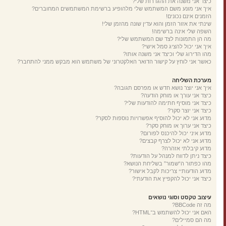
כיצד אני משנה את ההגדרות שלי?
איך אני מונע משם המשתמש שלי מלהופיע ברשימת המשתמשים המחוברים?
הזמנים אינם נכונים!
שינתי את אזור הזמן והוא עדין שונה מהזמן שלי!
השפה שלי אינה ברשימה!
מה הן התמונות לצד שם המשתמש שלי?
איך אני יכול להציג סמל אישי?
מהו הדירוג שלי וכיצד אני משנה אותו?
כאשר אני לוחץ על קישור הדואר האלקטרוני של משתמש הוא מבקש ממני להתחבר?
מערכת השליחה
איך אני יוצר נושא חדש או מפרסם תגובה?
כיצד אני עורך או מוחק הודעה?
כיצד אני מוסיף חתימה להודעות שלי?
כיצד אני יוצר סקר?
מדוע אני לא יכול להוסיף אפשרויות נוספות לסקר?
כיצד אני ערוך או מוחק סקר?
מדוע איני יכול להיכנס לפורום?
מדוע אני לא יכול לצרף קבצים?
מדוע קיבלתי אזהרה?
כיצד ניתן לדווח למנהל על הודעות?
מהו כפתור ה“שמור” בשליחת הנושא?
מדוע הודעותיי צריכות לקבל אישור?
כיצד אני יכול להקפיץ את הודעתי?
עיצוב טקסט וסוגי נושאים
מה זה BBCode?
האם אני יכול להשתמש ב־HTML?
מה הם סמיילים?