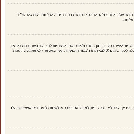
ימה שלך. אתה יכול גם להוסיף חתימה כברירת מחדל לכל ההודעות שלך על־ידי
שליחה.
אימות ליצירת סקרים. הזן כותרת ולפחות שתי אפשרויות להצבעה בשדות המתאימים
וודא שכל אפשרות בשורה נפרדת בתיבת הטקסט. אתה יכול גם לקבוע את מספר האפשרויות אשר משתמשים יכולים לבחור במשך ההצבעה תחת “אפשרויות לכל משתמש”, זמן הגבלה לסקר בימים (0 לצמיתות) ולבסוף האפשרות אשר מאפשרת למשתמשים לשנות
א. אם אף אחד לא הצביע, ניתן למחוק את הסקר או לשנות כל אחת מהאפשרויות שלו.