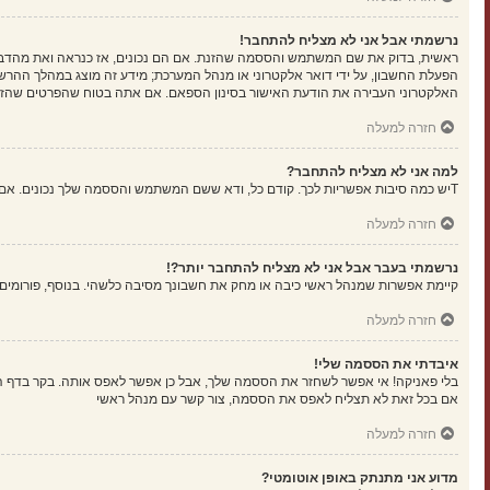
נרשמתי אבל אני לא מצליח להתחבר!
הפעלת החשבון, על ידי דואר אלקטרוני או מנהל המערכת; מידע זה מוצג במהלך ההרש
האלקטרוני העבירה את הודעת האישור בסינון הספאם. אם אתה בטוח שהפרטים שהזנת נ
חזרה למעלה
למה אני לא מצליח להתחבר?
Tיש כמה סיבות אפשריות לכך. קודם כל, ודא ששם המשתמש והססמה שלך נכונים. אם הם נכונים, צור קשר עם מנהל ראשי כדי לוודא שלא נחסמת. לחילופין, יכול להיות שיש שגיאה בהגדרות האתר שהמנהלים שלו יצטרכו לתקן.
חזרה למעלה
נרשמתי בעבר אבל אני לא מצליח להתחבר יותר?!
קיימת אפשרות שמנהל ראשי כיבה או מחק את חשבונך מסיבה כלשהי. בנוסף, פורומים ר
חזרה למעלה
איבדתי את הססמה שלי!
בלי פאניקה! אי אפשר לשחזר את הססמה שלך, אבל כן אפשר לאפס אותה. בקר בדף 
אם בכל זאת לא תצליח לאפס את הססמה, צור קשר עם מנהל ראשי
חזרה למעלה
מדוע אני מתנתק באופן אוטומטי?