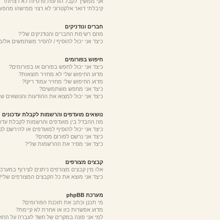
אני ממשיך לקבל הודעות פרטיות לא רצויות!
קיבלתי דואר אלקטרוני לא רצוי ממישהו מהפור
חברים ונודניקים
מהם רשימת החברים והנודניקים שלי?
כיצד אני יכול להוסיף / להסיר משתמשים אל/מ
חיפוש בפורומים
כיצד אני יכול לחפש בפורום או בפורומים?
מדוע החיפוש שלי לא מחזיר תוצאות?
מדוע החיפוש שלי מחזיר עמוד ריק!?
כיצד אני מחפש משתמשים?
כיצד אני יכול למצוא את ההודעות והנושאים של
נושאים מועדפים והרשמות לקבלת עדכונים
מה ההבדל בין מועדפים והרשמות לקבלת עדכו
כיצד אני יכול להוסיף למועדפים או להירשם לנ
כיצד אני נרשם לפורום מסוים?
כיצד אני מסיר את ההרשמות שלי?
קבצים מצורפים
אלו מין קבצים מצורפים ניתנים לצירוף במערכת
כיצד אני מוצא את כל הקבצים המצורפים שלי?
מערכת phpBB
מי תכנן וכתב את תוכנת הפורומים?
מדוע אפשרות כזו או אחרת לא קיימת?
למי אני פונה במקרים של חשד לעברה על החו