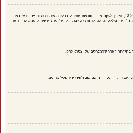
ראשית, בדוק את שם המשתמש והססמה שהזנת. אם הם נכונים, אז כנראה ואת מהדברים הבאים קרה. אם מערכת ה־COPPA פועלת במערכת ובהרשמה סימנת שאתה מתחת לגיל 13, תצטרך לעקוב אחר ההוראות שתקבל. בחלק ממערכות הפורומים דורשים את
 לדואר האלקטרוני, כנראה ונתת כתובת דואר אלקטרוני שגויה או שמערכת הדואר
אם זה קרה, נסה להירשם שוב ולהיות יותר פעיל בדיונים.