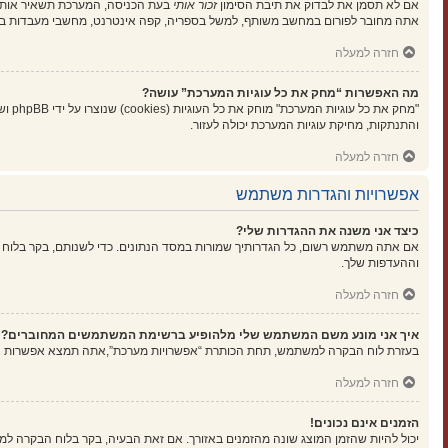
אם לא תסמן את לבדוק את תיבת הסימון
זכור אותי
בעת הכניסה, המערכת תשאיר אותך 
אתה מחובר לפורום במחשב משותף, למשל בספריה, קפה אינטרנט, מחשבי מעבדות בא
חזרה למעלה
מה האפשרות “מחק את כל עוגיות המערכת” עושה?
"מחק
והתנתקות, מחיקת עוגיות המערכת יכולה לעזור.
חזרה למעלה
אפשרויות והגדרות משתמש
כיצד אני משנה את ההגדרות שלי?
אם אתה משתמש רשום, כל הגדרותיך שמורות במסד הנתונים. כדי לשנותם, בקר בלוח 
וההעדפות שלך.
חזרה למעלה
איך אני מונע משם המשתמש שלי מלהופיע ברשימת המשתמשים המחוברים?
בעזרת לוח הבקרה למשתמש, תחת הכותרת “אפשרויות מערכת”,אתה תמצא אפשרות
ה
חזרה למעלה
הזמנים אינם נכונים!
יכול להיות שהזמן המוצג שונה מהזמנים באזורך. אם זאת הבעיה, בקר בלוח הבקרה למשתמ