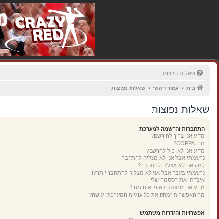
שאלות נפוצות
בית
עמוד ראשי
שאלות נפוצות
שאלות נפוצות
התחברות והרשמה למערכת
מדוע אני צריך להירשם?
מהו COPPA?
מדוע אני לא יכול להרשם?
נרשמתי אבל אני לא מצליח להתחבר!
למה אני לא מצליח להתחבר?
נרשמתי בעבר אבל אני לא מצליח להתחבר יותר?!
איבדתי את הססמה שלי!
מדוע אני מתנתק באופן אוטומטי?
מה האפשרות “מחק את כל עוגיות המערכת” עושה?
אפשרויות והגדרות משתמש