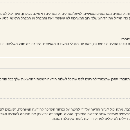
ו מזהים משתמשים מסוימים, למשל מנהלים או מנהלים ראשיים. כעיקרון, אינך יכול לשנות
די הגדיל את הדירוג שלך. רוב המערכות לא יאפשרו זאת והמנהל או המנהל הראשי יקטין א
חבר?
ת טופס השליחה במערכת, וזאת עם מנהלי המערכת מאפשרים עזר זה. זה מונע משליחת הוד
 תגובה". ייתכן שתצטרך להירשם לפני שתוכל לשלוח הודעה.רשימת ההרשאות שלך בכל פורום 
בד. אתה יכול לערוך הודעה על־ידי לחיצה על כפתור העריכה להודעה המיוחסת, לפעמים ל
ים שערכת אותה יחד עם התאריך והשעה. טקסט זה יופיע רק אם נשלחה להודעה תגובה. ה
גילים לא יכולים למחוק הודעה לאחר שקיבלה תגובה.