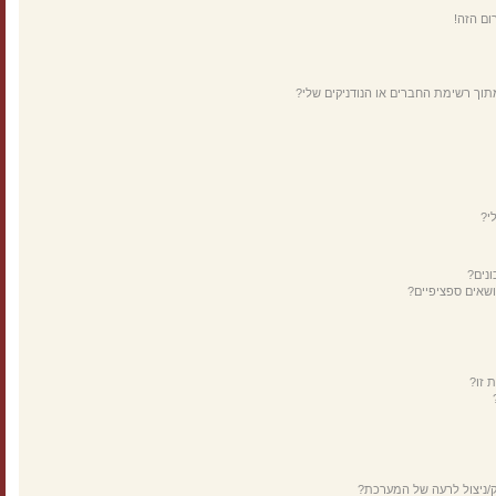
ום הזה!
תוך רשימת החברים או הנודניקים שלי?
י?
נים?
ושאים ספציפיים?
 זו?
ק/ניצול לרעה של המערכת?