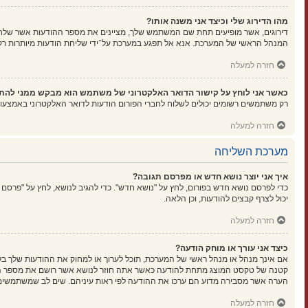
מהו הדירוג שלי וכיצד אני משנה אותו?
דירוגים, אשר מופיעים תחת שם המשתמש שלך, מציינים את מספר ההודעות אשר שלחת א
המנהל הראשי של המערכת. אנא אל תפגע במערכת על־ידי שליחת הודעות מיותרות רק כ
חזרה למעלה
כאשר אני לוחץ על קישור הדואר האלקטרוני של משתמש הוא מבקש ממני להת
רק משתמשים רשומים יכולים לשלוח לחברי הפורום הודעות לדואר האלקטרוני באמצעו
חזרה למעלה
מערכת השליחה
איך אני יוצר נושא חדש או מפרסם תגובה?
כדי לפרסם נושא חדש בפורום, לחץ על "נושא חדש". כדי להגיב לנושא, לחץ על "פרסם
יכול לצרף קבצים להודעות, וכן הלאה.
חזרה למעלה
כיצד אני עורך או מוחק הודעה?
אם אינך מנהל או מנהל ראשי של המערכת, תוכל לערוך או למחוק את ההודעות שלך בל
קטנה של טקסט המוצג מתחת להודעה כאשר אתה חוזר לנושא אשר רושם את מספר הפעמ
הערה אשר מסבירה מדוע הם ערכו את ההודעה לפי ראות עיניהם. שים לב שמשתמשים ר
חזרה למעלה