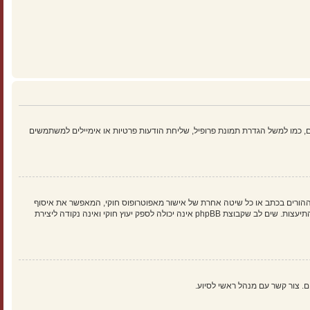
 כמו למשל הגדרת תמונת פרופיל, שליחת הודעות פרטיות או אימיילים למשתמשים
הילד של 1998, הוא חוק בארצות הברית הדורש מאתרים ברשת אשר יכולים לאסוף מידע מקטינים מתחת לגיל 13 לדרוש הסכמה מההורים בכתב או כל שיטה אחרת של אישור מאפוטרופוס חוקי, המאפשר את איסוף
פרטי הזיהוי האישיים מקטין מתחת לגיל 14 13. אם אינך בטוח אם חוק זה חל לגביך בתור מישהו המנסה להירשם או לאתר אשר אליו אתה מנסה להירשם, צור קשר עם יועץ חוקי להתיעצות. שים לב שקבוצת phpBB אינה יכולה לספק יעוץ חוקי ואינה נקודה ליצירת