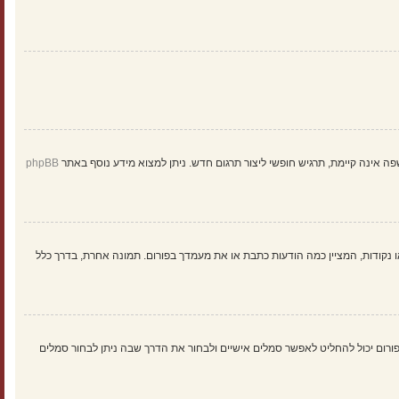
ינה קיימת, תרגיש חופשי ליצור תרגום חדש. ניתן למצוא מידע נוסף באתר
phpBB
 נקודות, המציין כמה הודעות כתבת או את מעמדך בפורום. תמונה אחרת, בדרך כלל
: Gravatar, גלריה, תמונה מרוחקת או העלאה. המנהל הראשי של הפורום יכול להחליט לאפשר סמלים אישיים ולבחור את הדרך שבה ניתן לבחור סמלים