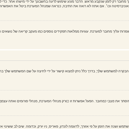
מחובר רק לזמן שנקבע מראש. הדבר מונע שימוש לרעה בחשבונך על ידי מישהו אחר. כדי 
וניברסיטה וכו׳. אם אתה לא רואה את התיבה, כנראה שמנהל המערכת ביטל את האפשרות 
 את כל עוגיות המערכת" מוחק את כל העוגיות (cookies) שנוצרו על ידי phpBB ושומרות עליך מחובר למערכת. עוגיות ממלאות תפקיד
הבקרה למשתמש שלך; בדרך כלל ניתן למצוא קישור על ידי לחיצה על שם המשתמש שלך בחל
סתר את מצבי כמחובר
. הפעל אפשרות זו
כן
ורק מנהלי המערכת, מנהלי פורומים ואתה עצמ
ש ושנה את הזמן על פי אזורך, לדוגמה לונדון, פאריס, ניו יורק, וכדומה. שים לב ששינוי א