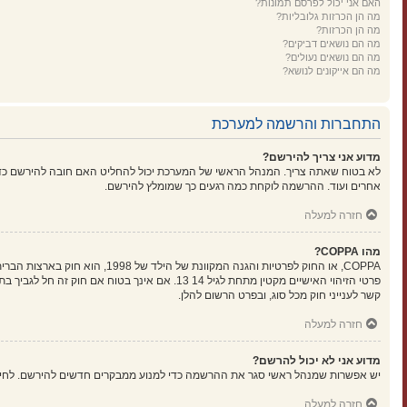
האם אני יכול לפרסם תמונות?
מה הן הכרזות גלובליות?
מה הן הכרזות?
מה הם נושאים דביקים?
מה הם נושאים נעולים?
מה הם אייקונים לנושא?
התחברות והרשמה למערכת
מדוע אני צריך להירשם?
לא בטוח שאתה צריך. המנהל הראשי של המערכת יכול להחליט האם חובה להירשם כדי ל
אחרים ועוד. ההרשמה לוקחת כמה רגעים כך שמומלץ להירשם.
חזרה למעלה
מהו COPPA?
קשר לענייני חוק מכל סוג, ובפרט הרשום להלן.
חזרה למעלה
מדוע אני לא יכול להרשם?
יש אפשרות שמנהל ראשי סגר את ההרשמה כדי למנוע ממבקרים חדשים להירשם. לחילופין ייתכן שמנהל ראשי חסם את כתובת ה-IP שלך או
חזרה למעלה