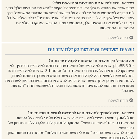
כיצד אני יכול למצוא את ההודעות והנושאים שלי?
ניתן לאחזר את ההודעות שלך על-ידי לחיצה על הקישור "הצג את ההודעות שלך" בתוך
לוח הבקרה למשתמש או על ידי לחיצה על הקישור "חפש את הודעות המשתמש" דרך
עמוד הפרופיל שלך או על ידי לחיצה על תפריט "קישורים מהירים" בחלק העליון של כל
דף. כדי לחפש את הנושאים שלך, השתמש בעמוד החיפוש המתקדם ומלא את
האפשרויות המתאימות.
חזרה למעלה
נושאים מועדפים והרשמות לקבלת עדכונים
מה ההבדל בין מועדפים והרשמות לקבלת עדכונים?
ב-phpBB 3.0, שמירה למועדפים של נושאים עבדה בדומה למועדפים בדפדפן - לא
היית מקבל התראות על עדכונים בנושאים. החל מגרסה 3.1, שמירה למועדפים דומה
יותר להרשמה לנושא. תוכל לקבל התראות כאשר הנושא מתעדכן. הרשמה לפורום,
לעומת זאת, תעדכן אותך כאשר ישר עדכונים לנושא או פורום במערכת. ניתן לשנות את
אפשרויות ההתראות למועדפים והרשמות בלוח הבקרה למשתמש, תחת ״העדפות
מערכת״.
חזרה למעלה
כיצד אני יכול להוסיף למועדפים או להירשם לנושאים ספציפיים?
תוכל להוסיף נושא ספציפי למועדפים או להירשם אליו על ידי לחיצה על הקישור
המתאים בתפריט "אפשרויות נושא", הממוקם לנוחותך לצד חלקו העליון והתחתון של
דיון בנושא.
תגובה לנושא כאשר התיבה "הודע לי כאשר תגובה נשלחת" מסומנת גם תרשום אותך
לקבל עדכונים מהנושא.