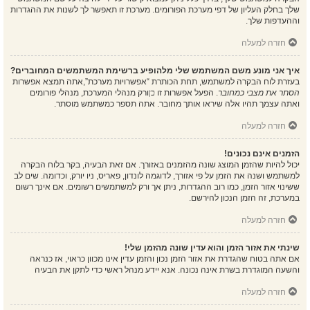
שלך בחלק העליון של דפי מערכת הפורומים. מערכת זו תאפשר לך לשנות את ההגדרות
וההעדפות שלך.
חזרה למעלה
איך אני מונע משם המשתמש שלי מלהופיע ברשימת המשתמשים המחוברים?
בעזרת לוח הבקרה למשתמש, תחת הכותרת “אפשרויות מערכת”,אתה תמצא אפשרות
הסתר את מצבי כמחובר
. הפעל אפשרות זו
כן
ורק מנהלי המערכת, מנהלי פורומים
ואתה עצמך תהיו אלה שיראו אותך מחובר. אתה תספר כמשתמש מוסתר.
חזרה למעלה
הזמנים אינם נכונים!
יכול להיות שהזמן המוצג שונה מהזמנים באזורך. אם זאת הבעיה, בקר בלוח הבקרה
למשתמש ושנה את הזמן על פי אזורך, לדוגמה לונדון, פאריס, ניו יורק, וכדומה. שים לב
ששינוי אזור הזמן, כמו רוב ההגדרות, ניתן אך ורק למשתמשים רשומים. אם אינך רשום
במערכת, זה הזמן הנכון להירשם.
חזרה למעלה
שינתי את אזור הזמן והוא עדין שונה מהזמן שלי!
אם אתה בטוח שהגדרת את אזור הזמן נכון והזמן עדין אינו מכוון כראוי, אז כנראה
והשעה המוגדרת בשרת אינה נכונה. אנא יידע מנהל ראשי כדי לתקן את הבעיה
חזרה למעלה