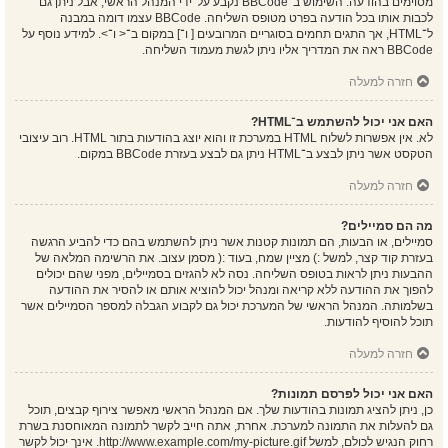
מסוימים בהודעה. השימוש ב־BBCode נקבע על־ידי המנהל הראשי, אבל ניתן גם
לכבות אותו בכל הודעה בפרט מטופס השליחה. BBCode עצמו דומה במבנה
ל־HTML, אך התגים תחמים בסוגריים המרובעים [ ו־] במקום ב־< ו־>. למידע נוסף על
BBCode ראה את המדריך אליו ניתן לגשת מעמוד השליחה.
חזרה למעלה
האם אני יכול להשתמש ב־HTML?
לא. אין אפשרות לשלוח HTML במערכת זו והוא יוצג בהודעות בתור HTML. רוב עיצובי
הטקסט אשר ניתן לבצע ב־HTML ניתן גם לבצע בעזרת BBCode במקום.
חזרה למעלה
מה הם סמיילים?
סמיילים, או הבעות, הם תמונות קטנות אשר ניתן להשתמש בהם כדי להביע הרגשה
בעזרת קוד קצר, למשל :) מציין שמח, בעוד :( מסמן עצוב. את הרשימה המלאה של
ההבעות ניתן לראות בטופס השליחה. נסה לא להגזים בסמיילים, מפני שהם יכולים
להפוך את ההודעה ללא קריאה ומנהל יכול להוציא אותם או להסיר את ההודעה
בשלמותה. המנהל הראשי של המערכת יכול גם לקבוע הגבלה למספר הסמיילים אשר
תוכל להוסיף להודעות.
חזרה למעלה
האם אני יכול לפרסם תמונות?
כן, ניתן להציג תמונות בהודעות שלך. אם המנהל הראשי מאפשר צירוף קבצים, תוכל
גם להעלות את התמונה למערכת. אחרת, אתה חייב לקשר לתמונה המאוחסנת בשרת
רחוק הנגיש לכולם, למשל http://www.example.com/my-picture.gif. אינך יכול לקשר