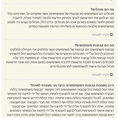
מה הם מנהלים?
מנהלים הם משתמשים (או קבוצות של משתמשים) אשר מפקחים על הפורומים בכל
יום. יש להם את ההרשאות לערוך ולמחוק הודעות ולנעול, לשחרר נעילה, להעביר,
למחוק ולפצל נושאים בפורום אותו הם מנהלים. בדרך כלל, מנהלים נקבעו כדי למנוע
ממשתמשים מלצאת מהנושא או משליחת הודעות הפוגעות בפורום.
חזרה למעלה
מה הם קבוצות משתמשים?
קבוצות משתמשים הם קבוצות של משתמשים אשר מחלקים את הקהילה לחלקים
הניתנים לניהול על־ידי המנהלים הראשיים של המערכת. כל משתמש יכול להשתייך
לכמה קבוצות ולכל קבוצה יכולות להיקבע ההרשאות שלה. הן מספקות דרך קלה
למנהלים ראשיים לשנות הרשאות להרבה משתמשים בפעם אחת, כמו שינוי הרשאות
מנהל וקביעת גישות למשתמשים לפורומים פרטיים.
חזרה למעלה
היכן נמצאות קבוצות המשתמשים וכיצד אני מצטרף לאחת?
אתה יכול לצפות בכל קבוצות המשתמשים דרך הקישור “קבוצות משתמשים” בלוח
הבקרה למשתמש שלך. אם תרצה להצטרף לאחת, המשך על־ידי לחיצה על הכפתור
המתאים. לא כל הקבוצות בעלות גישה פתוחה. כמה יכולות לדרוש אישור להצטרפות,
כמה יכולות להיות סגורות וכמה יכולות אף להסתיר את חברי הקבוצה. אם הקבוצה
פתוחה, אתה יכול להצטרף אליה על־ידי לחיצה על הכפתור המתאים. אם קבוצה
דורשת אישור להצטרפות תוכל לבקש להצטרף על־ידי לחיצה על הכפתור המתאים.
ראש קבוצת המשתמשים צריך לאשר את בקשתך ויכול לשאול אותך מדוע אתה רוצה