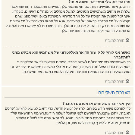
מהו הדירוג שלי וכיצד אני משנה אותו?
דירוגים, אשר מופיעים תחת שם המשתמש שלך, מציינים את מספר ההודעות אשר
שלחת או מזהים משתמשים מסוימים, למשל מנהלים או מנהלים ראשיים. כעיקרון,
אינך יכול לשנות את הנוסח של כל אחד מדירוגי המערכת באופן ישיר מפני שהם
נקבעים על־ידי המנהל הראשי של המערכת. אנא אל תפגע במערכת על־ידי שליחת
הודעות מיותרות רק כדי הגדיל את הדירוג שלך. רוב המערכות לא יאפשרו זאת והמנהל
או המנהל הראשי יקטין את מונה ההודעות שלך.
חזרה למעלה
כאשר אני לוחץ על קישור הדואר האלקטרוני של משתמש הוא מבקש ממני
להתחבר?
רק משתמשים רשומים יכולים לשלוח לחברי הפורום הודעות לדואר האלקטרוני
באמצעות טופס השליחה במערכת, וזאת עם מנהלי המערכת מאפשרים עזר זה. זה
מונע משליחת הודעות ספאם והודעות היכולות לפגוע במשתמשי המערכת.
חזרה למעלה
מערכת השליחה
איך אני יוצר נושא חדש או מפרסם תגובה?
כדי לפרסם נושא חדש בפורום, לחץ על "נושא חדש". כדי להגיב לנושא, לחץ על "פרסם
תגובה". ייתכן שתצטרך להירשם לפני שתוכל לשלוח הודעה.רשימת ההרשאות שלך
בכל פורום זמינה בתחתית מסכי פורום ונושא. לדוגמא: אתה יכול לשלוח נושאים
חדשים, אתה יכול לצרף קבצים להודעות, וכן הלאה.
חזרה למעלה