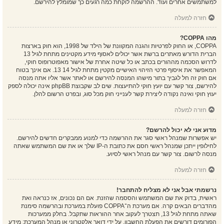
למשתמשים אחרים ועוד. ההרשמה לוקחת כמה רגעים כך שמומלץ להירשם.
חזרה למעלה
מהו COPPA?
COPPA, או החוק לפרטיות והגנה המקוונת של הילד של 1998, הוא חוק בארצות
הברית הדורש מאתרים ברשת אשר יכולים לאסוף מידע מקטינים מתחת לגיל 13
לדרוש הסכמה מההורים בכתב או כל שיטה אחרת של אישור מאפוטרופוס חוקי,
המאפשר את איסוף פרטי הזיהוי האישיים מקטין מתחת לגיל 14 13. אם אינך בטוח
אם חוק זה חל לגביך בתור מישהו המנסה להירשם או לאתר אשר אליו אתה מנסה
להירשם, צור קשר עם יועץ חוקי להתיעצות. שים לב שקבוצת phpBB אינה יכולה לספק
יעוץ חוקי ואינה נקודה ליצירת קשר לענייני חוק מכל סוג, ובפרט הרשום להלן.
חזרה למעלה
מדוע אני לא יכול להרשם?
יש אפשרות שמנהל ראשי סגר את ההרשמה כדי למנוע ממבקרים חדשים להירשם.
לחילופין ייתכן שמנהל ראשי חסם את כתובת ה-IP שלך או את שם המשתמש שאתה
מנסה לרשום. צור קשר עם מנהל ראשי לסיוע.
חזרה למעלה
נרשמתי אבל אני לא מצליח להתחבר!
ראשית, בדוק את שם המשתמש והססמה שהזנת. אם הם נכונים, אז כנראה ואת
מהדברים הבאים קרה. אם מערכת ה־COPPA פועלת במערכת ובהרשמה סימנת
שאתה מתחת לגיל 13, תצטרך לעקוב אחר ההוראות שתקבל. בחלק ממערכות
הפורומים דורשים את הפעלת החשבון, על ידי דואר אלקטרוני או מנהל המערכת; מידע