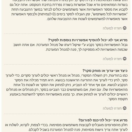
ההרשאות המתאימות ליצירת סקרים. הזן כותרת ולפחות שתי אפשרויות להצבעה
בשדות המתאימים וודא שכל אפשרות בשורה נפרדת בתיבת הטקסט. אתה יכול גם
לקבוע את מספר האפשרויות אשר משתמשים יכולים לבחור במשך ההצבעה תחת
“אפשרויות לכל משתמש”, זמן הגבלה לסקר בימים (0 לצמיתות) ולבסוף האפשרות
אשר מאפשרת למשתמשים לשנות את ההצבעות שלהם.
חזרה למעלה
מדוע אני לא יכול להוסיף אפשרויות נוספות לסקר?
גבול האפשרויות בסקר נקבע ע"י שיקול דעתו של מנהל המערכת. אם אתה חושב
שכמות האפשרויות לא מספיקה לך, פנה למנהל המערכת.
חזרה למעלה
כיצד אני ערוך או מוחק סקר?
כמו בהודעות, רק השולח המקורי, מנהל או מנהל ראשי יכולים לערוך סקרים. כדי לערוך
סקר, לחץ כדי לערוך את ההודעה הראשונה בנושא. היא תמיד מכילה את הסקר
הנקבע לנושא. אם אף אחד לא הצביע, ניתן למחוק את הסקר או לשנות כל אחת
מהאפשרויות שלו. עם זאת, אם משתמשים כבר הצביעו בסקר, רק מנהלים או מנהלים
ראשיים יכולים לערוך או למחוק אותו. כך נמנע מאפשרויות הסקר להשתנות באמצע
תקופת הסקר.
חזרה למעלה
מדוע איני יכול להיכנס לפורום?
חלק מהפורומים מוגבלים לקבוצות משתמשים מסוימות. בכדי לצפות, לקרוא, לשלוח או
לערוך אתה צריך גישות מסוימות, פנה למנהל המערכת בשביל לקבלם.