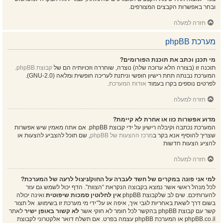
ובחר באפשרות הקבצים המצורפים.
חזרה למעלה
מערכת phpBB
מי תכנן וכתב את תוכנת הפורומים?
תוכנה זו (בצורה הלא ערוכה שלה) נוצרה, שוחררה וזכויותיה הם של
קבוצת phpBB
.
המערכת נבנתה תחת רישיון חופשי וניתנת לעריכה חופשית ומלאה (GNU-2.0).
לפרטים נוספים בקרו בעמוד
אודות המערכת
.
חזרה למעלה
מדוע אפשרות כזו או אחרת לא קיימת?
המערכת נכתבה וקיבלה רישיון על ידי קבוצת phpBB. אם אתה מאמין שיש אפשרות
שצריך להוסיף אנא בקר ב
מרכז ההצעות של phpBB
, שם תוכל להצביע להצעות או
להציע הצעות חדשות
חזרה למעלה
למי אני פונה במקרים של חשד לעברה על החוק/ניצול לרעה של המערכת?
לכל מנהל ראשי אשר נמצא בקבוצה הנקראת “הצוות”. הדף יכול לשמש גם עזר
להערותיכם. שים לב שלקבוצת phpBB
אין לחלוטין סמכות שיפוטית
ואינה יכולה
בשום דרך לשאת באחריות לגבי איך, איפה או על־ידי מי מערכת זו בשימוש. אל תצור
קשר עם קבוצת phpBB בהקשר לכל חומר לא חוקי אשר
לא קשור באופן ישיר
לאתר
phpBB.co.il או המערכת phpBB עצמה בפרט. אם תשלח דואר אלקטרוני לקבוצת