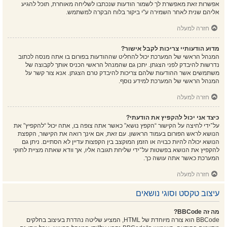
אפשרות זאת מאפשרת לך לשמור הודעות שנכתבו לשליחה מאוחרת, תוכל להגיע
אליהם שנית לאחר השמירה ע"י ביקור בלוח הבקרה למשתמש.
חזרה למעלה
מדוע הודעותיי צריכות לקבל אישור?
המנהל הראשי של המערכת יכול להחליט שההודעות בפורום בו אתה מנסה לכתוב
נדרשות להיבדק לפני הצגתן. יתכן גם שהמנהל הראשי הכניס אותך לקבוצה של
משתמשים אשר ההודעות שלהם צריכות להיבדק טרם הצגתן. אנא צור קשר על
המנהל הראשי של המערכת למידע נוסף.
חזרה למעלה
כיצד אני יכול להקפיץ את הודעתי?
על־ידי לחיצה על הקישור “הקפץ נושא” כאשר אתה צופה בו, אתה יכול “להקפיץ” את
הנושא לראש הפורום בעמוד הראשון. עם זאת, אם אינך רואה את הקישור, הקפצת
הנושא יכולה להיות כבויה או הזמן המוקצב בין הקפצות עדיין לא הסתיים. ניתן גם
להקפיץ את הנושא בפשטות על־ידי שליחת תגובה אליו, אך וודא שאתה מציית לחוקי
המערכת כאשר אתה עושה כך.
חזרה למעלה
עיצוב טקסט וסוגי נושאים
מה זה BBCode?
BBCode הוא צורה מיוחדת של HTML, המציע שליטה נהדרת בעיצוב בחלקים