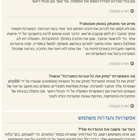
אם בכל זאת לא תצליח לאפס את הססמה, צור קשר עם מנהל ראשי
חזרה למעלה
מדוע אני מתנתק באופן אוטומטי?
אם לא תסמן את לבדוק את תיבת הסימון
זכור אותי
בעת הכניסה, המערכת תשאיר
אותך מחובר רק לזמן שנקבע מראש. הדבר מונע שימוש לרעה בחשבונך על ידי מישהו
אחר. כדי להישאר מחובר, סמן את התיבה במהלך ההתחברות. הפעולה הזו לא
מומלצת כאשר אתה מחובר לפורום במחשב משותף, למשל בספריה, קפה אינטרנט,
מחשבי מעבדות באוניברסיטה וכו׳. אם אתה לא רואה את התיבה, כנראה שמנהל
המערכת ביטל את האפשרות הזו.
חזרה למעלה
מה האפשרות “מחק את כל עוגיות המערכת” עושה?
"מחק את כל עוגיות המערכת" מוחק את כל העוגיות (cookies) שנוצרו על ידי phpBB
ושומרות עליך מחובר למערכת. עוגיות ממלאות תפקידים נוספים כמו מעקב קריאה של
נושאים והודעות אם האפשרות הופעלה על ידי מנהל ראשי. אם נתקלת בבעיות של
התחברות והתנתקות, מחיקת עוגיות המערכת יכולה לעזור.
חזרה למעלה
אפשרויות והגדרות משתמש
כיצד אני משנה את ההגדרות שלי?
אם אתה משתמש רשום, כל הגדרותיך שמורות במסד הנתונים. כדי לשנותם, בקר בלוח
הבקרה למשתמש שלך; בדרך כלל ניתן למצוא קישור על ידי לחיצה על שם המשתמש