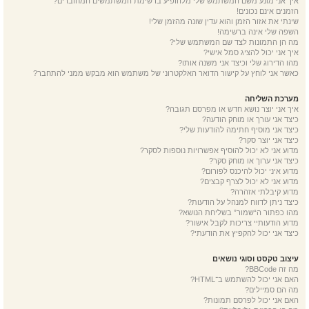
איך אני מונע משם המשתמש שלי מלהופיע ברשימת המשתמשים המחוברים?
הזמנים אינם נכונים!
שינתי את אזור הזמן והוא עדין שונה מהזמן שלי!
השפה שלי אינה ברשימה!
מה הן התמונות לצד שם המשתמש שלי?
איך אני יכול להציג סמל אישי?
מהו הדירוג שלי וכיצד אני משנה אותו?
כאשר אני לוחץ על קישור הדואר האלקטרוני של משתמש הוא מבקש ממני להתחבר?
מערכת השליחה
איך אני יוצר נושא חדש או מפרסם תגובה?
כיצד אני עורך או מוחק הודעה?
כיצד אני מוסיף חתימה להודעות שלי?
כיצד אני יוצר סקר?
מדוע אני לא יכול להוסיף אפשרויות נוספות לסקר?
כיצד אני ערוך או מוחק סקר?
מדוע איני יכול להיכנס לפורום?
מדוע אני לא יכול לצרף קבצים?
מדוע קיבלתי אזהרה?
כיצד ניתן לדווח למנהל על הודעות?
מהו כפתור ה“שמור” בשליחת הנושא?
מדוע הודעותיי צריכות לקבל אישור?
כיצד אני יכול להקפיץ את הודעתי?
עיצוב טקסט וסוגי נושאים
מה זה BBCode?
האם אני יכול להשתמש ב־HTML?
מה הם סמיילים?
האם אני יכול לפרסם תמונות?