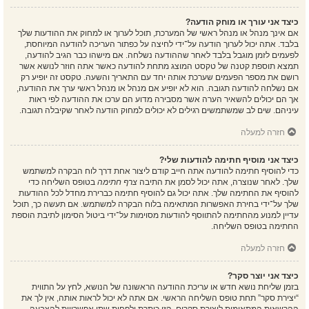
כיצד אני עורך או מוחק הודעה?
אם אינך מנהל או מנהל ראשי של המערכת, תוכל לערוך או למחוק את ההודעות שלך
בלבד. אתה יכול לערוך הודעה על־ידי לחיצה על כפתור העריכה להודעה המיוחסת,
לפעמים לזמן מוגבל בלבד לאחר שההודעה נשלחה. אם מישהו כבר הגיב להודעה,
תמצא תוספת קטנה של טקסט המוצג מתחת להודעה כאשר אתה חוזר לנושא אשר
רושם את מספר הפעמים שערכת אותה יחד עם התאריך והשעה. טקסט זה יופיע רק
אם נשלחה להודעה תגובה. הוא לא יופיע אם מנהל או מנהל ראשי ערך את ההודעה,
אך הם יכולים להשאיר הערה אשר מסבירה מדוע הם ערכו את ההודעה לפי ראות
עיניהם. שים לב שמשתמשים רגילים לא יכולים למחוק הודעה לאחר שקיבלה תגובה.
חזרה למעלה
כיצד אני מוסיף חתימה להודעות שלי?
כדי להוסיף חתימה להודעה אתה חייב קודם ליצור אחת דרך לוח הבקרה למשתמש
שלך. לאחר שנוצרה, אתה יכול לסמן את התיבה
צרף חתימה
בטופס השליחה כדי
להוסיף את החתימה שלך. אתה יכול גם להוסיף חתימה כברירת מחדל לכל ההודעות
שלך על־ידי בחירת האפשרות המתאימה בלוח הבקרה למשתמש. אם תעשה כך, תוכל
עדיין למנוע מהחתימה להתווסף להודעות מסוימות על־ידי ביטול הסימון לתיבת הוספת
החתימה בטופס השליחה.
חזרה למעלה
כיצד אני יוצר סקר?
בזמן שליחת נושא חדש או עריכת ההודעה הראשונה של הנושא, לחץ על התווית
“יצירת סקר” תחת טופס השליחה הראשי. אם אתה לא יכול לראות אותה, אין לך את