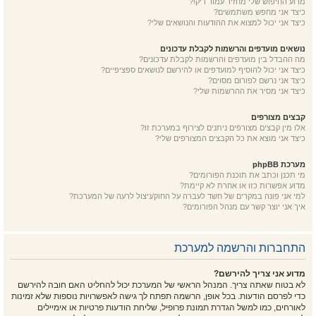
מדוע החיפוש שלי מחזיר עמוד ריק!?
כיצד אני מחפש משתמשים?
כיצד אני יכול למצוא את ההודעות והנושאים שלי?
נושאים מועדפים והרשמות לקבלת עדכונים
מה ההבדל בין מועדפים והרשמות לקבלת עדכונים?
כיצד אני יכול להוסיף למועדפים או להירשם לנושאים ספציפיים?
כיצד אני נרשם לפורום מסוים?
כיצד אני מסיר את ההרשמות שלי?
קבצים מצורפים
אלו מין קבצים מצורפים ניתנים לצירוף במערכת זו?
כיצד אני מוצא את כל הקבצים המצורפים שלי?
מערכת phpBB
מי תכנן וכתב את תוכנת הפורומים?
מדוע אפשרות כזו או אחרת לא קיימת?
למי אני פונה במקרים של חשד לעברה על החוק/ניצול לרעה של המערכת?
איך אני יוצר קשר עם מנהל הפורומים?
התחברות והרשמה למערכת
מדוע אני צריך להירשם?
לא בטוח שאתה צריך. המנהל הראשי של המערכת יכול להחליט האם חובה להירשם
כדי לפרסם הודעות. בכל אופן, הרשמה תפתח לך גישה לאפשרויות נוספות שלא זמינות
לאורחים, כמו למשל הגדרת תמונת פרופיל, שליחת הודעות פרטיות או אימיילים