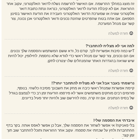
זה מוצג במהלך ההרשמה. אם האישור להרשמה נשלח לדואר האלקטרוני, עקוב אחר
ההוראות. אם לא קיבלת הודעה לדואר האלקטרוני, כנראה ונתת כתובת דואר
אלקטרוני שגויה או שמערכת הדואר האלקטרוני העבירה את הודעת האישור בסינון
הספאם. אם אתה בטוח שהפרטים שהזנת נכונים ודואר האלקטרוני אכן נכונה, צור
קשר עם מנהל המערכת.
חזרה למעלה
למה אני לא מצליח להתחבר?
Tיש כמה סיבות אפשריות לכך. קודם כל, ודא ששם המשתמש והססמה שלך נכונים.
אם הם נכונים, צור קשר עם מנהל ראשי כדי לוודא שלא נחסמת. לחילופין, יכול להיות
שיש שגיאה בהגדרות האתר שהמנהלים שלו יצטרכו לתקן.
חזרה למעלה
נרשמתי בעבר אבל אני לא מצליח להתחבר יותר?!
קיימת אפשרות שמנהל ראשי כיבה או מחק את חשבונך מסיבה כלשהי. בנוסף,
פורומים רבים מוחקים משתמשים אשר לא פירסמו הודעות זמן רב כדי לצמצם בגודל
של בסיס הנתונים. אם זה קרה, נסה להירשם שוב ולהיות יותר פעיל בדיונים.
חזרה למעלה
איבדתי את הססמה שלי!
בלי פאניקה! אי אפשר לשחזר את הססמה שלך, אבל כן אפשר לאפס אותה. בקר בדף
ההתחברות ולחץ על
שכחתי את ססמתי
. עקוב אחר ההוראות ותוכל להתחבר שוב תוך
זמן קצר.