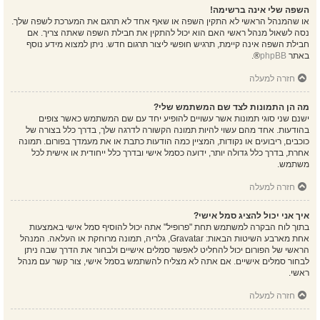
השפה שלי אינה ברשימה!
או שהמנהל הראשי לא התקין השפה או שאף אחד לא תרגם את המערכת לשפה שלך.
נסה לשאול מנהל ראשי האם הוא יכול להתקין את חבילת השפה שאתה צריך. אם
חבילת השפה אינה קיימת, תרגיש חופשי ליצור תרגום חדש. ניתן למצוא מידע נוסף
באתר
phpBB
®.
חזרה למעלה
מה הן התמונות לצד שם המשתמש שלי?
ישנם שני סוגי תמונות אשר עשויים להופיע יחד עם שם המשתמש כאשר צופים
בהודעות. אחד מהם עשוי להיות תמונה הקשורה לדרגה שלך, בדרך כלל בצורה של
כוכבים, ריבועים או נקודות, המציין כמה הודעות כתבת או את מעמדך בפורום. תמונה
אחרת, בדרך כלל גדולה יותר, ידועה כסמל אישי ובדרך כלל ייחודית או אישית לכל
משתמש.
חזרה למעלה
איך אני יכול להציג סמל אישי?
בתוך לוח הבקרה למשתמש תחת "פרופיל" אתה יכול להוסיף סמל אישי באמצעות
אחת מארבע השיטות הבאות: Gravatar, גלריה, תמונה מרוחקת או העלאה. המנהל
הראשי של הפורום יכול להחליט לאפשר סמלים אישיים ולבחור את הדרך שבה ניתן
לבחור סמלים אישיים. אם אתה לא מצליח להשתמש בסמל אישי, צור קשר עם מנהל
ראשי.
חזרה למעלה