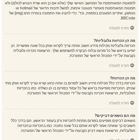
לתמונות המאוחסנות על המחשב האישי שלך (אלא אם כן הוא שרת הנגיש לכולם) ולא
תמונות המאוחסנות מאחורי מנגנוני אימות, למשל תיבות הדואר של hotmail או
yahoo, אתרים המוגנים בססמה, וכד'. כדי להציג את התמונה בעזרת התג [img] של
BBCode.
חזרה למעלה
מה הן הכרזות גלובליות?
הכרזות גלובליות מכילות מידע חשוב ואתה צריך לקרוא אותן בכל שעה אפשרית. הן
יופיעו בראש של כל פורום ובלוח הבקרה למשתמש שלך. הרשאות הכרזה גלובלית
נקבעות על־ידי המנהל הראשי של המערכת.
חזרה למעלה
מה הן הכרזות?
הכרזות בדרך כלל מכילות מידע חשוב לפורום בו אתה כרגע קורא וצריך לקרוא אותן מתי
שניתן. ההכרזות מופיעות בראש של כל עמוד בפורום בו הן נשלחו. כמו בהכרזות
הגלובליות, הרשאות הכרזה נקבעות על־ידי המנהל הראשי של המערכת.
חזרה למעלה
מה הם נושאים דביקים?
נושאים דביקים מופיעים בפורום מתחת להכרזות ורק בעמוד הראשון. הם בדרך כלל
חשובים כך שאתה אמור לקרוא אותם בכל שעה נתונה. כמו בהכרזות ובהכרזות
הגלובליות, הרשאות נושא דביק נקבעות על־ידי המנהל הראשי של המערכת.