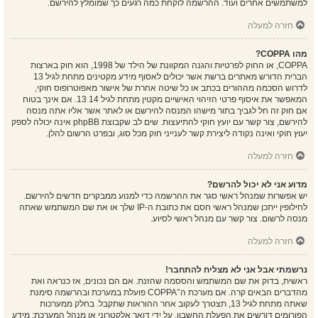
למשתמשים אחרים ועוד. ההרשמה לוקחת כמה רגעים כך שמומלץ להירשם.
חזרה למעלה
מהו COPPA?
COPPA, או החוק לפרטיות והגנה המקוונת של הילד של 1998, הוא חוק בארצות
הברית הדורש מאתרים ברשת אשר יכולים לאסוף מידע מקטינים מתחת לגיל 13
לדרוש הסכמה מההורים בכתב או כל שיטה אחרת של אישור מאפוטרופוס חוקי,
המאפשר את איסוף פרטי הזיהוי האישיים מקטין מתחת לגיל 14 13. אם אינך בטוח
אם חוק זה חל לגביך בתור מישהו המנסה להירשם או לאתר אשר אליו אתה מנסה
להירשם, צור קשר עם יועץ חוקי להתיעצות. שים לב שקבוצת phpBB אינה יכולה לספק
יעוץ חוקי ואינה נקודה ליצירת קשר לענייני חוק מכל סוג, ובפרט הרשום להלן.
חזרה למעלה
מדוע אני לא יכול להרשם?
יש אפשרות שמנהל ראשי סגר את ההרשמה כדי למנוע ממבקרים חדשים להירשם.
לחילופין ייתכן שמנהל ראשי חסם את כתובת ה-IP שלך או את שם המשתמש שאתה
מנסה לרשום. צור קשר עם מנהל ראשי לסיוע.
חזרה למעלה
נרשמתי אבל אני לא מצליח להתחבר!
ראשית, בדוק את שם המשתמש והססמה שהזנת. אם הם נכונים, אז כנראה ואת
מהדברים הבאים קרה. אם מערכת ה־COPPA פועלת במערכת ובהרשמה סימנת
שאתה מתחת לגיל 13, תצטרך לעקוב אחר ההוראות שתקבל. בחלק ממערכות
הפורומים דורשים את הפעלת החשבון, על ידי דואר אלקטרוני או מנהל המערכת; מידע