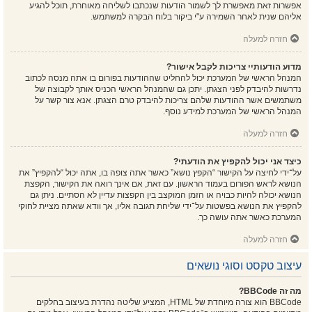
אפשרות זאת מאפשרת לך לשמור הודעות שנכתבו לשליחה מאוחרת, תוכל להגיע
אליהם שנית לאחר השמירה ע"י ביקור בלוח הבקרה למשתמש.
חזרה למעלה
מדוע הודעותיי צריכות לקבל אישור?
המנהל הראשי של המערכת יכול להחליט שההודעות בפורום בו אתה מנסה לכתוב
נדרשות להיבדק לפני הצגתן. יתכן גם שהמנהל הראשי הכניס אותך לקבוצה של
משתמשים אשר ההודעות שלהם צריכות להיבדק טרם הצגתן. אנא צור קשר על
המנהל הראשי של המערכת למידע נוסף.
חזרה למעלה
כיצד אני יכול להקפיץ את הודעתי?
על־ידי לחיצה על הקישור “הקפץ נושא” כאשר אתה צופה בו, אתה יכול “להקפיץ” את
הנושא לראש הפורום בעמוד הראשון. עם זאת, אם אינך רואה את הקישור, הקפצת
הנושא יכולה להיות כבויה או הזמן המוקצב בין הקפצות עדיין לא הסתיים. ניתן גם
להקפיץ את הנושא בפשטות על־ידי שליחת תגובה אליו, אך וודא שאתה מציית לחוקי
המערכת כאשר אתה עושה כך.
חזרה למעלה
עיצוב טקסט וסוגי נושאים
מה זה BBCode?
BBCode הוא צורה מיוחדת של HTML, המציע שליטה נהדרת בעיצוב בחלקים