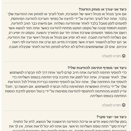
כיצד אני עורך או מוחק הודעה?
אם אינך מנהל או מנהל ראשי של המערכת, תוכל לערוך או למחוק את ההודעות שלך
בלבד. אתה יכול לערוך הודעה על־ידי לחיצה על כפתור העריכה להודעה המיוחסת,
לפעמים לזמן מוגבל בלבד לאחר שההודעה נשלחה. אם מישהו כבר הגיב להודעה,
תמצא תוספת קטנה של טקסט המוצג מתחת להודעה כאשר אתה חוזר לנושא אשר
רושם את מספר הפעמים שערכת אותה יחד עם התאריך והשעה. טקסט זה יופיע רק
אם נשלחה להודעה תגובה. הוא לא יופיע אם מנהל או מנהל ראשי ערך את ההודעה,
אך הם יכולים להשאיר הערה אשר מסבירה מדוע הם ערכו את ההודעה לפי ראות
עיניהם. שים לב שמשתמשים רגילים לא יכולים למחוק הודעה לאחר שקיבלה תגובה.
חזרה למעלה
כיצד אני מוסיף חתימה להודעות שלי?
כדי להוסיף חתימה להודעה אתה חייב קודם ליצור אחת דרך לוח הבקרה למשתמש
שלך. לאחר שנוצרה, אתה יכול לסמן את התיבה
צרף חתימה
בטופס השליחה כדי
להוסיף את החתימה שלך. אתה יכול גם להוסיף חתימה כברירת מחדל לכל ההודעות
שלך על־ידי בחירת האפשרות המתאימה בלוח הבקרה למשתמש. אם תעשה כך, תוכל
עדיין למנוע מהחתימה להתווסף להודעות מסוימות על־ידי ביטול הסימון לתיבת הוספת
החתימה בטופס השליחה.
חזרה למעלה
כיצד אני יוצר סקר?
בזמן שליחת נושא חדש או עריכת ההודעה הראשונה של הנושא, לחץ על התווית
“יצירת סקר” תחת טופס השליחה הראשי. אם אתה לא יכול לראות אותה, אין לך את