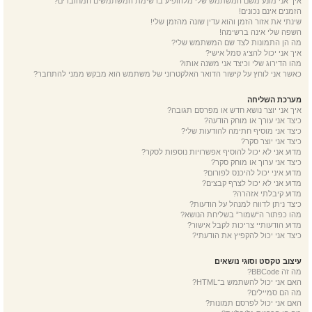
איך אני מונע משם המשתמש שלי מלהופיע ברשימת המשתמשים המחוברים?
הזמנים אינם נכונים!
שינתי את אזור הזמן והוא עדין שונה מהזמן שלי!
השפה שלי אינה ברשימה!
מה הן התמונות לצד שם המשתמש שלי?
איך אני יכול להציג סמל אישי?
מהו הדירוג שלי וכיצד אני משנה אותו?
כאשר אני לוחץ על קישור הדואר האלקטרוני של משתמש הוא מבקש ממני להתחבר?
מערכת השליחה
איך אני יוצר נושא חדש או מפרסם תגובה?
כיצד אני עורך או מוחק הודעה?
כיצד אני מוסיף חתימה להודעות שלי?
כיצד אני יוצר סקר?
מדוע אני לא יכול להוסיף אפשרויות נוספות לסקר?
כיצד אני ערוך או מוחק סקר?
מדוע איני יכול להיכנס לפורום?
מדוע אני לא יכול לצרף קבצים?
מדוע קיבלתי אזהרה?
כיצד ניתן לדווח למנהל על הודעות?
מהו כפתור ה“שמור” בשליחת הנושא?
מדוע הודעותיי צריכות לקבל אישור?
כיצד אני יכול להקפיץ את הודעתי?
עיצוב טקסט וסוגי נושאים
מה זה BBCode?
האם אני יכול להשתמש ב־HTML?
מה הם סמיילים?
האם אני יכול לפרסם תמונות?