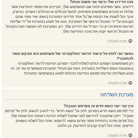
מהו הדירוג שלי וכיצד אני משנה אותו?
דירוגים, אשר מופיעים תחת שם המשתמש שלך, מציינים את מספר ההודעות אשר
שלחת או מזהים משתמשים מסוימים, למשל מנהלים או מנהלים ראשיים. כעיקרון,
אינך יכול לשנות את הנוסח של כל אחד מדירוגי המערכת באופן ישיר מפני שהם
נקבעים על־ידי המנהל הראשי של המערכת. אנא אל תפגע במערכת על־ידי שליחת
הודעות מיותרות רק כדי הגדיל את הדירוג שלך. רוב המערכות לא יאפשרו זאת והמנהל
או המנהל הראשי יקטין את מונה ההודעות שלך.
חזרה למעלה
כאשר אני לוחץ על קישור הדואר האלקטרוני של משתמש הוא מבקש ממני
להתחבר?
רק משתמשים רשומים יכולים לשלוח לחברי הפורום הודעות לדואר האלקטרוני
באמצעות טופס השליחה במערכת, וזאת עם מנהלי המערכת מאפשרים עזר זה. זה
מונע משליחת הודעות ספאם והודעות היכולות לפגוע במשתמשי המערכת.
חזרה למעלה
מערכת השליחה
איך אני יוצר נושא חדש או מפרסם תגובה?
כדי לפרסם נושא חדש בפורום, לחץ על "נושא חדש". כדי להגיב לנושא, לחץ על "פרסם
תגובה". ייתכן שתצטרך להירשם לפני שתוכל לשלוח הודעה.רשימת ההרשאות שלך
בכל פורום זמינה בתחתית מסכי פורום ונושא. לדוגמא: אתה יכול לשלוח נושאים
חדשים, אתה יכול לצרף קבצים להודעות, וכן הלאה.
חזרה למעלה