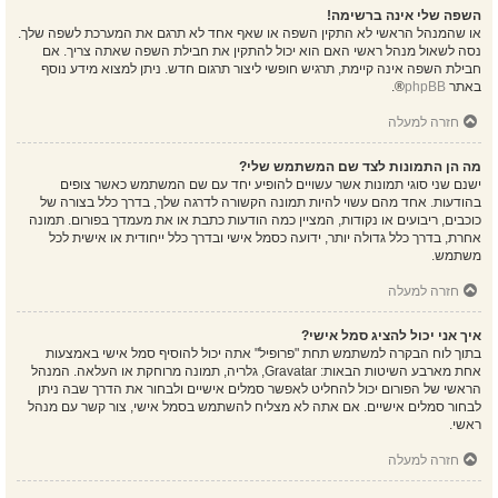
השפה שלי אינה ברשימה!
או שהמנהל הראשי לא התקין השפה או שאף אחד לא תרגם את המערכת לשפה שלך.
נסה לשאול מנהל ראשי האם הוא יכול להתקין את חבילת השפה שאתה צריך. אם
חבילת השפה אינה קיימת, תרגיש חופשי ליצור תרגום חדש. ניתן למצוא מידע נוסף
באתר
phpBB
®.
חזרה למעלה
מה הן התמונות לצד שם המשתמש שלי?
ישנם שני סוגי תמונות אשר עשויים להופיע יחד עם שם המשתמש כאשר צופים
בהודעות. אחד מהם עשוי להיות תמונה הקשורה לדרגה שלך, בדרך כלל בצורה של
כוכבים, ריבועים או נקודות, המציין כמה הודעות כתבת או את מעמדך בפורום. תמונה
אחרת, בדרך כלל גדולה יותר, ידועה כסמל אישי ובדרך כלל ייחודית או אישית לכל
משתמש.
חזרה למעלה
איך אני יכול להציג סמל אישי?
בתוך לוח הבקרה למשתמש תחת "פרופיל" אתה יכול להוסיף סמל אישי באמצעות
אחת מארבע השיטות הבאות: Gravatar, גלריה, תמונה מרוחקת או העלאה. המנהל
הראשי של הפורום יכול להחליט לאפשר סמלים אישיים ולבחור את הדרך שבה ניתן
לבחור סמלים אישיים. אם אתה לא מצליח להשתמש בסמל אישי, צור קשר עם מנהל
ראשי.
חזרה למעלה