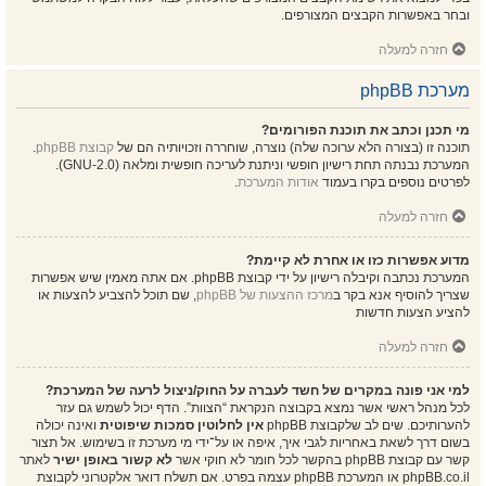
ובחר באפשרות הקבצים המצורפים.
חזרה למעלה
מערכת phpBB
מי תכנן וכתב את תוכנת הפורומים?
תוכנה זו (בצורה הלא ערוכה שלה) נוצרה, שוחררה וזכויותיה הם של
קבוצת phpBB
.
המערכת נבנתה תחת רישיון חופשי וניתנת לעריכה חופשית ומלאה (GNU-2.0).
לפרטים נוספים בקרו בעמוד
אודות המערכת
.
חזרה למעלה
מדוע אפשרות כזו או אחרת לא קיימת?
המערכת נכתבה וקיבלה רישיון על ידי קבוצת phpBB. אם אתה מאמין שיש אפשרות
שצריך להוסיף אנא בקר ב
מרכז ההצעות של phpBB
, שם תוכל להצביע להצעות או
להציע הצעות חדשות
חזרה למעלה
למי אני פונה במקרים של חשד לעברה על החוק/ניצול לרעה של המערכת?
לכל מנהל ראשי אשר נמצא בקבוצה הנקראת “הצוות”. הדף יכול לשמש גם עזר
להערותיכם. שים לב שלקבוצת phpBB
אין לחלוטין סמכות שיפוטית
ואינה יכולה
בשום דרך לשאת באחריות לגבי איך, איפה או על־ידי מי מערכת זו בשימוש. אל תצור
קשר עם קבוצת phpBB בהקשר לכל חומר לא חוקי אשר
לא קשור באופן ישיר
לאתר
phpBB.co.il או המערכת phpBB עצמה בפרט. אם תשלח דואר אלקטרוני לקבוצת