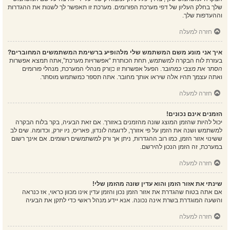
שלך בחלק העליון של דפי מערכת הפורומים. מערכת זו תאפשר לך לשנות את ההגדרות
וההעדפות שלך.
חזרה למעלה
איך אני מונע משם המשתמש שלי מלהופיע ברשימת המשתמשים המחוברים?
בעזרת לוח הבקרה למשתמש, תחת הכותרת “אפשרויות מערכת”,אתה תמצא אפשרות
הסתר את מצבי כמחובר
. הפעל אפשרות זו
כן
ורק מנהלי המערכת, מנהלי פורומים
ואתה עצמך תהיו אלה שיראו אותך מחובר. אתה תספר כמשתמש מוסתר.
חזרה למעלה
הזמנים אינם נכונים!
יכול להיות שהזמן המוצג שונה מהזמנים באזורך. אם זאת הבעיה, בקר בלוח הבקרה
למשתמש ושנה את הזמן על פי אזורך, לדוגמה לונדון, פאריס, ניו יורק, וכדומה. שים לב
ששינוי אזור הזמן, כמו רוב ההגדרות, ניתן אך ורק למשתמשים רשומים. אם אינך רשום
במערכת, זה הזמן הנכון להירשם.
חזרה למעלה
שינתי את אזור הזמן והוא עדין שונה מהזמן שלי!
אם אתה בטוח שהגדרת את אזור הזמן נכון והזמן עדין אינו מכוון כראוי, אז כנראה
והשעה המוגדרת בשרת אינה נכונה. אנא יידע מנהל ראשי כדי לתקן את הבעיה
חזרה למעלה