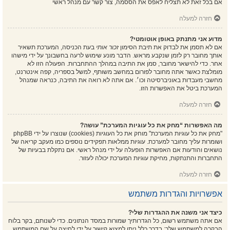
אם בכל זאת לא תצליח לאפס את הססמה, צור קשר עם מנהל ראשי
חזרה למעלה
מדוע אני מתנתק באופן אוטומטי?
אם לא תסמן את לבדוק את תיבת הסימון
זכור אותי
בעת הכניסה, המערכת תשאיר
אותך מחובר רק לזמן שנקבע מראש. הדבר מונע שימוש לרעה בחשבונך על ידי מישהו
אחר. כדי להישאר מחובר, סמן את התיבה במהלך ההתחברות. הפעולה הזו לא
מומלצת כאשר אתה מחובר לפורום במחשב משותף, למשל בספריה, קפה אינטרנט,
מחשבי מעבדות באוניברסיטה וכו׳. אם אתה לא רואה את התיבה, כנראה שמנהל
המערכת ביטל את האפשרות הזו.
חזרה למעלה
מה האפשרות “מחק את כל עוגיות המערכת” עושה?
"מחק את כל עוגיות המערכת" מוחק את כל העוגיות (cookies) שנוצרו על ידי phpBB
ושומרות עליך מחובר למערכת. עוגיות ממלאות תפקידים נוספים כמו מעקב קריאה של
נושאים והודעות אם האפשרות הופעלה על ידי מנהל ראשי. אם נתקלת בבעיות של
התחברות והתנתקות, מחיקת עוגיות המערכת יכולה לעזור.
חזרה למעלה
אפשרויות והגדרות משתמש
כיצד אני משנה את ההגדרות שלי?
אם אתה משתמש רשום, כל הגדרותיך שמורות במסד הנתונים. כדי לשנותם, בקר בלוח
הבקרה למשתמש שלך; בדרך כלל ניתן למצוא קישור על ידי לחיצה על שם המשתמש