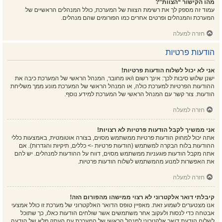
מהו הקישור “הצוות”?
עמוד זה מספק לך את רשימת הצוות של המערכת, כולל המנהלים הראשיים של
המערכת והמנהלים ופרטים אחרים כמו הפורומים שהם מנהלים.
חזרה למעלה
הודעות פרטיות
אני לא יכול לשלוח הודעות פרטיות!
ישנן שלוש סיבות לכך: אינך רשום ו/או מחובר, המנהל הראשי של המערכת כיבה את
ההודעות הפרטיות למערכת כולה, או המנהל הראשי של המערכת מונע ממך משליחת
הודעות. צור קשר עם המנהל הראשי של המערכת למידע נוסף.
חזרה למעלה
אני ממשיך לקבל הודעות פרטיות לא רצויות!
אתה יכול למחוק הודעות פרטיות ממשתמש מסוים, בצורה אוטומטית, באמצעות כללי
ההודעות בלוח הבקרה למשתמש (הודעות פרטיות -> כללים, תיקיות והגדרות). אם
אתה מקבל הודעות פוגעניות ממשתמש מסוים, דווח על ההודעות למנהלים. יש להם
את האפשרות למנוע מהמשתמש לשלוח הודעות פרטיות.
חזרה למעלה
קיבלתי דואר אלקטרוני לא רצוי ממישהו מהפורום הזה!
אנו מצטערים לשמוע זאת. מאפיין טופס הדואר האלקטרוני של מערכת זו כולל אמצעי
אבטחה כדי לנסות ולעקוב אחר משתמשים אשר שולחים הודעות כאלו, כך שתוכל
לשלוח הודעת דואר אלקטרוני למנהל הראשי של המערכת עם העתק מלא של הודעה