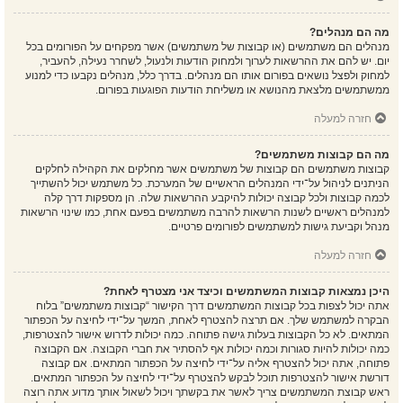
מה הם מנהלים?
מנהלים הם משתמשים (או קבוצות של משתמשים) אשר מפקחים על הפורומים בכל
יום. יש להם את ההרשאות לערוך ולמחוק הודעות ולנעול, לשחרר נעילה, להעביר,
למחוק ולפצל נושאים בפורום אותו הם מנהלים. בדרך כלל, מנהלים נקבעו כדי למנוע
ממשתמשים מלצאת מהנושא או משליחת הודעות הפוגעות בפורום.
חזרה למעלה
מה הם קבוצות משתמשים?
קבוצות משתמשים הם קבוצות של משתמשים אשר מחלקים את הקהילה לחלקים
הניתנים לניהול על־ידי המנהלים הראשיים של המערכת. כל משתמש יכול להשתייך
לכמה קבוצות ולכל קבוצה יכולות להיקבע ההרשאות שלה. הן מספקות דרך קלה
למנהלים ראשיים לשנות הרשאות להרבה משתמשים בפעם אחת, כמו שינוי הרשאות
מנהל וקביעת גישות למשתמשים לפורומים פרטיים.
חזרה למעלה
היכן נמצאות קבוצות המשתמשים וכיצד אני מצטרף לאחת?
אתה יכול לצפות בכל קבוצות המשתמשים דרך הקישור “קבוצות משתמשים” בלוח
הבקרה למשתמש שלך. אם תרצה להצטרף לאחת, המשך על־ידי לחיצה על הכפתור
המתאים. לא כל הקבוצות בעלות גישה פתוחה. כמה יכולות לדרוש אישור להצטרפות,
כמה יכולות להיות סגורות וכמה יכולות אף להסתיר את חברי הקבוצה. אם הקבוצה
פתוחה, אתה יכול להצטרף אליה על־ידי לחיצה על הכפתור המתאים. אם קבוצה
דורשת אישור להצטרפות תוכל לבקש להצטרף על־ידי לחיצה על הכפתור המתאים.
ראש קבוצת המשתמשים צריך לאשר את בקשתך ויכול לשאול אותך מדוע אתה רוצה