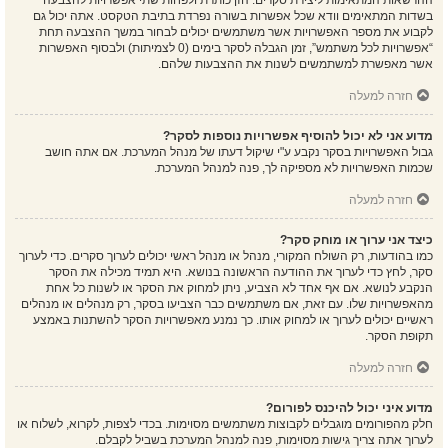
ההרשאות המתאימות ליצירת סקרים. הזן כותרת ולפחות שתי אפשרויות להצבעה
בשדות המתאימים וודא שכל אפשרות בשורה נפרדת בתיבת הטקסט. אתה יכול גם
לקבוע את מספר האפשרויות אשר משתמשים יכולים לבחור במשך ההצבעה תחת
“אפשרויות לכל משתמש”, זמן הגבלה לסקר בימים (0 לצמיתות) ולבסוף האפשרות
אשר מאפשרת למשתמשים לשנות את ההצבעות שלהם.
חזרה למעלה
מדוע אני לא יכול להוסיף אפשרויות נוספות לסקר?
גבול האפשרויות בסקר נקבע ע"י שיקול דעתו של מנהל המערכת. אם אתה חושב
שכמות האפשרויות לא מספיקה לך, פנה למנהל המערכת.
חזרה למעלה
כיצד אני ערוך או מוחק סקר?
כמו בהודעות, רק השולח המקורי, מנהל או מנהל ראשי יכולים לערוך סקרים. כדי לערוך
סקר, לחץ כדי לערוך את ההודעה הראשונה בנושא. היא תמיד מכילה את הסקר
הנקבע לנושא. אם אף אחד לא הצביע, ניתן למחוק את הסקר או לשנות כל אחת
מהאפשרויות שלו. עם זאת, אם משתמשים כבר הצביעו בסקר, רק מנהלים או מנהלים
ראשיים יכולים לערוך או למחוק אותו. כך נמנע מאפשרויות הסקר להשתנות באמצע
תקופת הסקר.
חזרה למעלה
מדוע איני יכול להיכנס לפורום?
חלק מהפורומים מוגבלים לקבוצות משתמשים מסוימות. בכדי לצפות, לקרוא, לשלוח או
לערוך אתה צריך גישות מסוימות, פנה למנהל המערכת בשביל לקבלם.