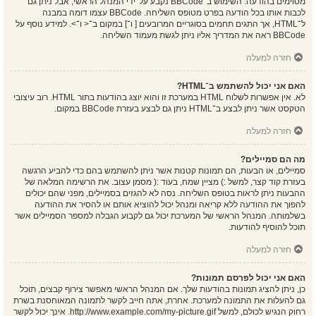
מסוימים בהודעה. השימוש ב־BBCode נקבע על־ידי המנהל הראשי, אבל ניתן גם
לכבות אותו בכל הודעה בפרט מטופס השליחה. BBCode עצמו דומה במבנה
ל־HTML, אך התגים תחמים בסוגריים המרובעים [ ו־] במקום ב־< ו־>. למידע נוסף על
BBCode ראה את המדריך אליו ניתן לגשת מעמוד השליחה.
חזרה למעלה
האם אני יכול להשתמש ב־HTML?
לא. אין אפשרות לשלוח HTML במערכת זו והוא יוצג בהודעות בתור HTML. רוב עיצובי
הטקסט אשר ניתן לבצע ב־HTML ניתן גם לבצע בעזרת BBCode במקום.
חזרה למעלה
מה הם סמיילים?
סמיילים, או הבעות, הם תמונות קטנות אשר ניתן להשתמש בהם כדי להביע הרגשה
בעזרת קוד קצר, למשל :) מציין שמח, בעוד :( מסמן עצוב. את הרשימה המלאה של
ההבעות ניתן לראות בטופס השליחה. נסה לא להגזים בסמיילים, מפני שהם יכולים
להפוך את ההודעה ללא קריאה ומנהל יכול להוציא אותם או להסיר את ההודעה
בשלמותה. המנהל הראשי של המערכת יכול גם לקבוע הגבלה למספר הסמיילים אשר
תוכל להוסיף להודעות.
חזרה למעלה
האם אני יכול לפרסם תמונות?
כן, ניתן להציג תמונות בהודעות שלך. אם המנהל הראשי מאפשר צירוף קבצים, תוכל
גם להעלות את התמונה למערכת. אחרת, אתה חייב לקשר לתמונה המאוחסנת בשרת
רחוק הנגיש לכולם, למשל http://www.example.com/my-picture.gif. אינך יכול לקשר