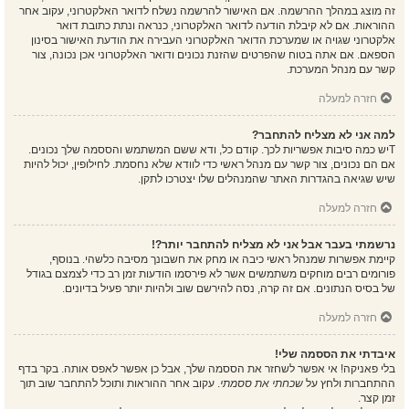
זה מוצג במהלך ההרשמה. אם האישור להרשמה נשלח לדואר האלקטרוני, עקוב אחר
ההוראות. אם לא קיבלת הודעה לדואר האלקטרוני, כנראה ונתת כתובת דואר
אלקטרוני שגויה או שמערכת הדואר האלקטרוני העבירה את הודעת האישור בסינון
הספאם. אם אתה בטוח שהפרטים שהזנת נכונים ודואר האלקטרוני אכן נכונה, צור
קשר עם מנהל המערכת.
חזרה למעלה
למה אני לא מצליח להתחבר?
Tיש כמה סיבות אפשריות לכך. קודם כל, ודא ששם המשתמש והססמה שלך נכונים.
אם הם נכונים, צור קשר עם מנהל ראשי כדי לוודא שלא נחסמת. לחילופין, יכול להיות
שיש שגיאה בהגדרות האתר שהמנהלים שלו יצטרכו לתקן.
חזרה למעלה
נרשמתי בעבר אבל אני לא מצליח להתחבר יותר?!
קיימת אפשרות שמנהל ראשי כיבה או מחק את חשבונך מסיבה כלשהי. בנוסף,
פורומים רבים מוחקים משתמשים אשר לא פירסמו הודעות זמן רב כדי לצמצם בגודל
של בסיס הנתונים. אם זה קרה, נסה להירשם שוב ולהיות יותר פעיל בדיונים.
חזרה למעלה
איבדתי את הססמה שלי!
בלי פאניקה! אי אפשר לשחזר את הססמה שלך, אבל כן אפשר לאפס אותה. בקר בדף
ההתחברות ולחץ על
שכחתי את ססמתי
. עקוב אחר ההוראות ותוכל להתחבר שוב תוך
זמן קצר.