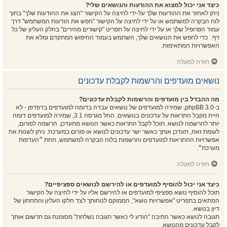
כיצד אני יכול למצוא את ההודעות והנושאים שלי?
ניתן לאחזר את ההודעות שלך על-ידי לחיצה על הקישור "הצג את ההודעות שלך" בתוך
לוח הבקרה למשתמש או על ידי לחיצה על הקישור "חפש את הודעות המשתמש" דרך
עמוד הפרופיל שלך או על ידי לחיצה על תפריט "קישורים מהירים" בחלק העליון של כל
דף. כדי לחפש את הנושאים שלך, השתמש בעמוד החיפוש המתקדם ומלא את
האפשרויות המתאימות.
חזרה למעלה
נושאים מועדפים והרשמות לקבלת עדכונים
מה ההבדל בין מועדפים והרשמות לקבלת עדכונים?
ב-phpBB 3.0, שמירה למועדפים של נושאים עבדה בדומה למועדפים בדפדפן - לא
היית מקבל התראות על עדכונים בנושאים. החל מגרסה 3.1, שמירה למועדפים דומה
יותר להרשמה לנושא. תוכל לקבל התראות כאשר הנושא מתעדכן. הרשמה לפורום,
לעומת זאת, תעדכן אותך כאשר ישר עדכונים לנושא או פורום במערכת. ניתן לשנות את
אפשרויות ההתראות למועדפים והרשמות בלוח הבקרה למשתמש, תחת ״העדפות
מערכת״.
חזרה למעלה
כיצד אני יכול להוסיף למועדפים או להירשם לנושאים ספציפיים?
תוכל להוסיף נושא ספציפי למועדפים או להירשם אליו על ידי לחיצה על הקישור
המתאים בתפריט "אפשרויות נושא", הממוקם לנוחותך לצד חלקו העליון והתחתון של
דיון בנושא.
תגובה לנושא כאשר התיבה "הודע לי כאשר תגובה נשלחת" מסומנת גם תרשום אותך
לקבל עדכונים מהנושא.