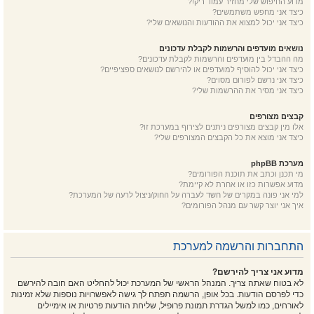
מדוע החיפוש שלי מחזיר עמוד ריק!?
כיצד אני מחפש משתמשים?
כיצד אני יכול למצוא את ההודעות והנושאים שלי?
נושאים מועדפים והרשמות לקבלת עדכונים
מה ההבדל בין מועדפים והרשמות לקבלת עדכונים?
כיצד אני יכול להוסיף למועדפים או להירשם לנושאים ספציפיים?
כיצד אני נרשם לפורום מסוים?
כיצד אני מסיר את ההרשמות שלי?
קבצים מצורפים
אלו מין קבצים מצורפים ניתנים לצירוף במערכת זו?
כיצד אני מוצא את כל הקבצים המצורפים שלי?
מערכת phpBB
מי תכנן וכתב את תוכנת הפורומים?
מדוע אפשרות כזו או אחרת לא קיימת?
למי אני פונה במקרים של חשד לעברה על החוק/ניצול לרעה של המערכת?
איך אני יוצר קשר עם מנהל הפורומים?
התחברות והרשמה למערכת
מדוע אני צריך להירשם?
לא בטוח שאתה צריך. המנהל הראשי של המערכת יכול להחליט האם חובה להירשם
כדי לפרסם הודעות. בכל אופן, הרשמה תפתח לך גישה לאפשרויות נוספות שלא זמינות
לאורחים, כמו למשל הגדרת תמונת פרופיל, שליחת הודעות פרטיות או אימיילים