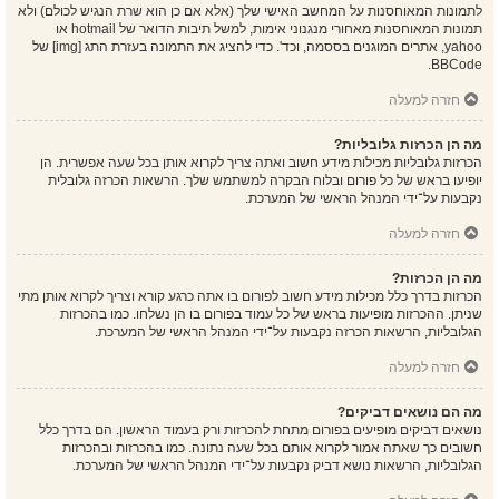
לתמונות המאוחסנות על המחשב האישי שלך (אלא אם כן הוא שרת הנגיש לכולם) ולא
תמונות המאוחסנות מאחורי מנגנוני אימות, למשל תיבות הדואר של hotmail או
yahoo, אתרים המוגנים בססמה, וכד'. כדי להציג את התמונה בעזרת התג [img] של
BBCode.
חזרה למעלה
מה הן הכרזות גלובליות?
הכרזות גלובליות מכילות מידע חשוב ואתה צריך לקרוא אותן בכל שעה אפשרית. הן
יופיעו בראש של כל פורום ובלוח הבקרה למשתמש שלך. הרשאות הכרזה גלובלית
נקבעות על־ידי המנהל הראשי של המערכת.
חזרה למעלה
מה הן הכרזות?
הכרזות בדרך כלל מכילות מידע חשוב לפורום בו אתה כרגע קורא וצריך לקרוא אותן מתי
שניתן. ההכרזות מופיעות בראש של כל עמוד בפורום בו הן נשלחו. כמו בהכרזות
הגלובליות, הרשאות הכרזה נקבעות על־ידי המנהל הראשי של המערכת.
חזרה למעלה
מה הם נושאים דביקים?
נושאים דביקים מופיעים בפורום מתחת להכרזות ורק בעמוד הראשון. הם בדרך כלל
חשובים כך שאתה אמור לקרוא אותם בכל שעה נתונה. כמו בהכרזות ובהכרזות
הגלובליות, הרשאות נושא דביק נקבעות על־ידי המנהל הראשי של המערכת.