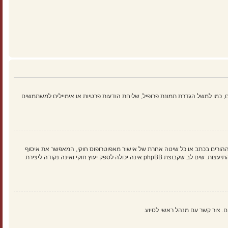
 כמו למשל הגדרת תמונת פרופיל, שליחת הודעות פרטיות או אימיילים למשתמשים
הילד של 1998, הוא חוק בארצות הברית הדורש מאתרים ברשת אשר יכולים לאסוף מידע מקטינים מתחת לגיל 13 לדרוש הסכמה מההורים בכתב או כל שיטה אחרת של אישור מאפוטרופוס חוקי, המאפשר את איסוף
פרטי הזיהוי האישיים מקטין מתחת לגיל 14 13. אם אינך בטוח אם חוק זה חל לגביך בתור מישהו המנסה להירשם או לאתר אשר אליו אתה מנסה להירשם, צור קשר עם יועץ חוקי להתיעצות. שים לב שקבוצת phpBB אינה יכולה לספק יעוץ חוקי ואינה נקודה ליצירת