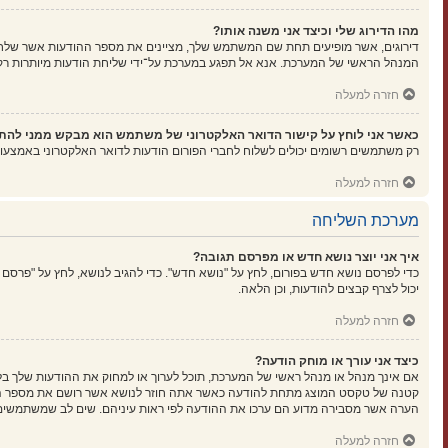
מהו הדירוג שלי וכיצד אני משנה אותו?
דירוגים, אשר מופיעים תחת שם המשתמש שלך, מציינים את מספר ההודעות אשר שלחת א
המנהל הראשי של המערכת. אנא אל תפגע במערכת על־ידי שליחת הודעות מיותרות רק כ
חזרה למעלה
כאשר אני לוחץ על קישור הדואר האלקטרוני של משתמש הוא מבקש ממני להת
רק משתמשים רשומים יכולים לשלוח לחברי הפורום הודעות לדואר האלקטרוני באמצעו
חזרה למעלה
מערכת השליחה
איך אני יוצר נושא חדש או מפרסם תגובה?
כדי לפרסם נושא חדש בפורום, לחץ על "נושא חדש". כדי להגיב לנושא, לחץ על "פרסם
יכול לצרף קבצים להודעות, וכן הלאה.
חזרה למעלה
כיצד אני עורך או מוחק הודעה?
אם אינך מנהל או מנהל ראשי של המערכת, תוכל לערוך או למחוק את ההודעות שלך בל
קטנה של טקסט המוצג מתחת להודעה כאשר אתה חוזר לנושא אשר רושם את מספר הפעמ
הערה אשר מסבירה מדוע הם ערכו את ההודעה לפי ראות עיניהם. שים לב שמשתמשים ר
חזרה למעלה