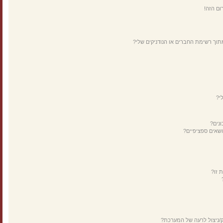
ום הזה!
תוך רשימת החברים או הנודניקים שלי?
י?
נים?
ושאים ספציפיים?
 זו?
ק/ניצול לרעה של המערכת?