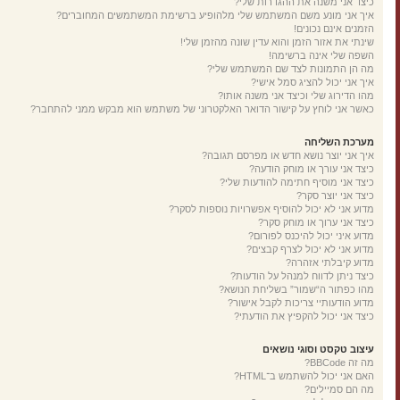
כיצד אני משנה את ההגדרות שלי?
איך אני מונע משם המשתמש שלי מלהופיע ברשימת המשתמשים המחוברים?
הזמנים אינם נכונים!
שינתי את אזור הזמן והוא עדין שונה מהזמן שלי!
השפה שלי אינה ברשימה!
מה הן התמונות לצד שם המשתמש שלי?
איך אני יכול להציג סמל אישי?
מהו הדירוג שלי וכיצד אני משנה אותו?
כאשר אני לוחץ על קישור הדואר האלקטרוני של משתמש הוא מבקש ממני להתחבר?
מערכת השליחה
איך אני יוצר נושא חדש או מפרסם תגובה?
כיצד אני עורך או מוחק הודעה?
כיצד אני מוסיף חתימה להודעות שלי?
כיצד אני יוצר סקר?
מדוע אני לא יכול להוסיף אפשרויות נוספות לסקר?
כיצד אני ערוך או מוחק סקר?
מדוע איני יכול להיכנס לפורום?
מדוע אני לא יכול לצרף קבצים?
מדוע קיבלתי אזהרה?
כיצד ניתן לדווח למנהל על הודעות?
מהו כפתור ה“שמור” בשליחת הנושא?
מדוע הודעותיי צריכות לקבל אישור?
כיצד אני יכול להקפיץ את הודעתי?
עיצוב טקסט וסוגי נושאים
מה זה BBCode?
האם אני יכול להשתמש ב־HTML?
מה הם סמיילים?