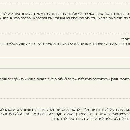
ו מזהים משתמשים מסוימים, למשל מנהלים או מנהלים ראשיים. כעיקרון, אינך יכול לשנות
די הגדיל את הדירוג שלך. רוב המערכות לא יאפשרו זאת והמנהל או המנהל הראשי יקטין א
חבר?
ת טופס השליחה במערכת, וזאת עם מנהלי המערכת מאפשרים עזר זה. זה מונע משליחת הוד
 תגובה". ייתכן שתצטרך להירשם לפני שתוכל לשלוח הודעה.רשימת ההרשאות שלך בכל פורום 
בד. אתה יכול לערוך הודעה על־ידי לחיצה על כפתור העריכה להודעה המיוחסת, לפעמים ל
ים שערכת אותה יחד עם התאריך והשעה. טקסט זה יופיע רק אם נשלחה להודעה תגובה. ה
גילים לא יכולים למחוק הודעה לאחר שקיבלה תגובה.