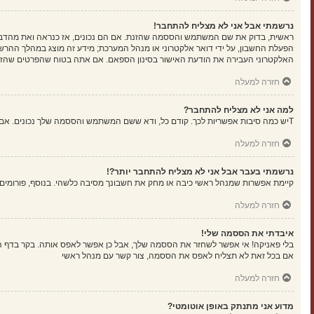
נרשמתי אבל אני לא מצליח להתחבר!
הפעלת החשבון, על ידי דואר אלקטרוני או מנהל המערכת; מידע זה מוצג במהלך ההרש
האלקטרוני העבירה את הודעת האישור בסינון הספאם. אם אתה בטוח שהפרטים שהזנת נ
חזרה למעלה
למה אני לא מצליח להתחבר?
Tיש כמה סיבות אפשריות לכך. קודם כל, ודא ששם המשתמש והססמה שלך נכונים. אם הם נכונים, צור קשר עם מנהל ראשי כדי לוודא שלא נחסמת. לחילופין, יכול להיות שיש שגיאה בהגדרות האתר שהמנהלים שלו יצטרכו לתקן.
חזרה למעלה
נרשמתי בעבר אבל אני לא מצליח להתחבר יותר?!
קיימת אפשרות שמנהל ראשי כיבה או מחק את חשבונך מסיבה כלשהי. בנוסף, פורומים ר
חזרה למעלה
איבדתי את הססמה שלי!
בלי פאניקה! אי אפשר לשחזר את הססמה שלך, אבל כן אפשר לאפס אותה. בקר בדף 
אם בכל זאת לא תצליח לאפס את הססמה, צור קשר עם מנהל ראשי
חזרה למעלה
מדוע אני מתנתק באופן אוטומטי?