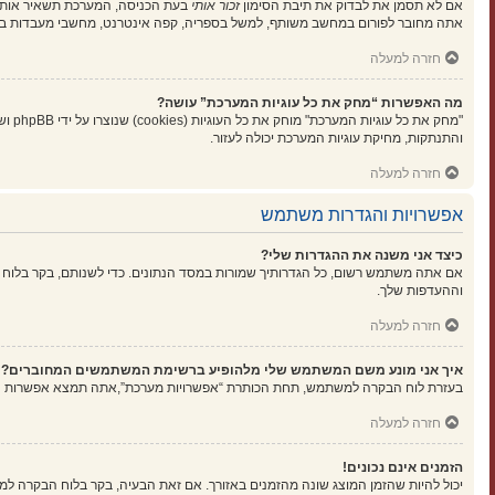
אם לא תסמן את לבדוק את תיבת הסימון
זכור אותי
בעת הכניסה, המערכת תשאיר אותך 
אתה מחובר לפורום במחשב משותף, למשל בספריה, קפה אינטרנט, מחשבי מעבדות בא
חזרה למעלה
מה האפשרות “מחק את כל עוגיות המערכת” עושה?
"מחק
והתנתקות, מחיקת עוגיות המערכת יכולה לעזור.
חזרה למעלה
אפשרויות והגדרות משתמש
כיצד אני משנה את ההגדרות שלי?
אם אתה משתמש רשום, כל הגדרותיך שמורות במסד הנתונים. כדי לשנותם, בקר בלוח 
וההעדפות שלך.
חזרה למעלה
איך אני מונע משם המשתמש שלי מלהופיע ברשימת המשתמשים המחוברים?
בעזרת לוח הבקרה למשתמש, תחת הכותרת “אפשרויות מערכת”,אתה תמצא אפשרות
ה
חזרה למעלה
הזמנים אינם נכונים!
יכול להיות שהזמן המוצג שונה מהזמנים באזורך. אם זאת הבעיה, בקר בלוח הבקרה למשתמ