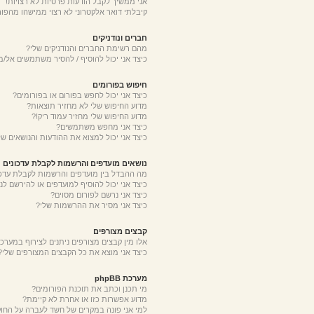
אני ממשיך לקבל הודעות פרטיות לא רצויות!
קיבלתי דואר אלקטרוני לא רצוי ממישהו מהפור
חברים ונודניקים
מהם רשימת החברים והנודניקים שלי?
כיצד אני יכול להוסיף / להסיר משתמשים אל/מ
חיפוש בפורומים
כיצד אני יכול לחפש בפורום או בפורומים?
מדוע החיפוש שלי לא מחזיר תוצאות?
מדוע החיפוש שלי מחזיר עמוד ריק!?
כיצד אני מחפש משתמשים?
כיצד אני יכול למצוא את ההודעות והנושאים של
נושאים מועדפים והרשמות לקבלת עדכונים
מה ההבדל בין מועדפים והרשמות לקבלת עדכו
כיצד אני יכול להוסיף למועדפים או להירשם לנ
כיצד אני נרשם לפורום מסוים?
כיצד אני מסיר את ההרשמות שלי?
קבצים מצורפים
אלו מין קבצים מצורפים ניתנים לצירוף במערכת
כיצד אני מוצא את כל הקבצים המצורפים שלי?
מערכת phpBB
מי תכנן וכתב את תוכנת הפורומים?
מדוע אפשרות כזו או אחרת לא קיימת?
למי אני פונה במקרים של חשד לעברה על החו