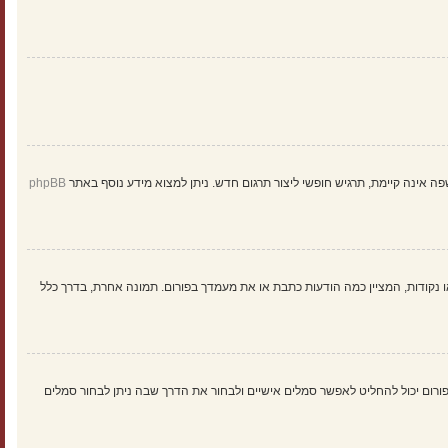
ינה קיימת, תרגיש חופשי ליצור תרגום חדש. ניתן למצוא מידע נוסף באתר
phpBB
 נקודות, המציין כמה הודעות כתבת או את מעמדך בפורום. תמונה אחרת, בדרך כלל
: Gravatar, גלריה, תמונה מרוחקת או העלאה. המנהל הראשי של הפורום יכול להחליט לאפשר סמלים אישיים ולבחור את הדרך שבה ניתן לבחור סמלים