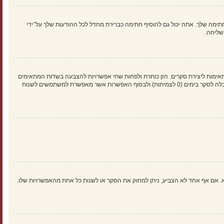
ימה שלך. אתה יכול גם להוסיף חתימה כברירת מחדל לכל ההודעות שלך על־ידי
שליחה.
אימות ליצירת סקרים. הזן כותרת ולפחות שתי אפשרויות להצבעה בשדות המתאימים
וודא שכל אפשרות בשורה נפרדת בתיבת הטקסט. אתה יכול גם לקבוע את מספר האפשרויות אשר משתמשים יכולים לבחור במשך ההצבעה תחת “אפשרויות לכל משתמש”, זמן הגבלה לסקר בימים (0 לצמיתות) ולבסוף האפשרות אשר מאפשרת למשתמשים לשנות
א. אם אף אחד לא הצביע, ניתן למחוק את הסקר או לשנות כל אחת מהאפשרויות שלו.