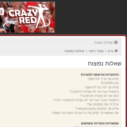
שאלות נפוצות
בית
עמוד ראשי
שאלות נפוצות
שאלות נפוצות
התחברות והרשמה למערכת
מדוע אני צריך להירשם?
מהו COPPA?
מדוע אני לא יכול להרשם?
נרשמתי אבל אני לא מצליח להתחבר!
למה אני לא מצליח להתחבר?
נרשמתי בעבר אבל אני לא מצליח להתחבר יותר?!
איבדתי את הססמה שלי!
מדוע אני מתנתק באופן אוטומטי?
מה האפשרות “מחק את כל עוגיות המערכת” עושה?
אפשרויות והגדרות משתמש