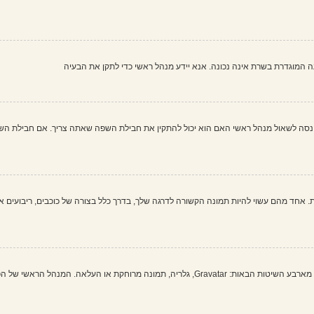
שעה המוגדרת בשרת אינה נכונה. אנא יידע מנהל ראשי כדי לתקן את הבעיה
 לשאול מנהל ראשי האם הוא יכול להתקין את חבילת השפה שאתה צריך. אם חבילת השפה א
 אחד מהם עשוי להיות תמונה הקשורה לדרגה שלך, בדרך כלל בצורה של כוכבים, ריבועים או
בתוך לוח הבקרה למשתמש תחת "פרופיל" אתה יכול להוסיף סמל אישי באמצעות אחת מארבע השיטות הבאות