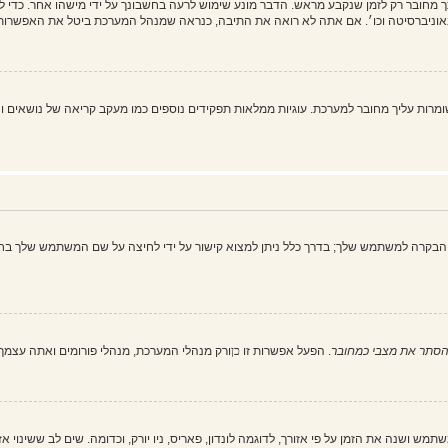
מחובר רק לזמן שנקבע מראש. הדבר מונע שימוש לרעה בחשבונך על ידי מישהו אחר. כדי 
וניברסיטה וכו׳. אם אתה לא רואה את התיבה, כנראה שמנהל המערכת ביטל את האפשרות 
 את כל עוגיות המערכת" מוחק את כל העוגיות (cookies) שנוצרו על ידי phpBB ושומרות עליך מחובר למערכת. עוגיות ממלאות תפקיד
הבקרה למשתמש שלך; בדרך כלל ניתן למצוא קישור על ידי לחיצה על שם המשתמש שלך בחל
סתר את מצבי כמחובר
. הפעל אפשרות זו
כן
ורק מנהלי המערכת, מנהלי פורומים ואתה עצמ
ש ושנה את הזמן על פי אזורך, לדוגמה לונדון, פאריס, ניו יורק, וכדומה. שים לב ששינוי א