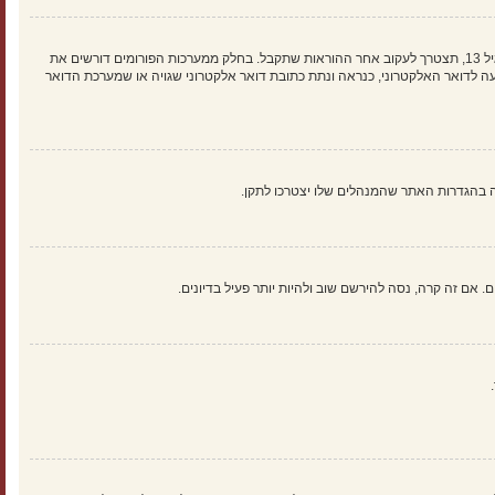
ראשית, בדוק את שם המשתמש והססמה שהזנת. אם הם נכונים, אז כנראה ואת מהדברים הבאים קרה. אם מערכת ה־COPPA פועלת במערכת ובהרשמה סימנת שאתה מתחת לגיל 13, תצטרך לעקוב אחר ההוראות שתקבל. בחלק ממערכות הפורומים דורשים את
 לדואר האלקטרוני, כנראה ונתת כתובת דואר אלקטרוני שגויה או שמערכת הדואר
אם זה קרה, נסה להירשם שוב ולהיות יותר פעיל בדיונים.