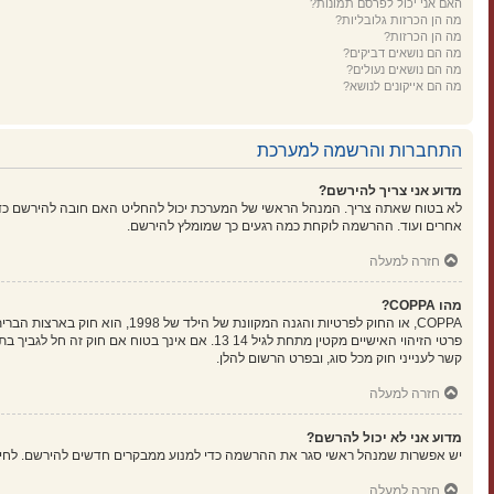
האם אני יכול לפרסם תמונות?
מה הן הכרזות גלובליות?
מה הן הכרזות?
מה הם נושאים דביקים?
מה הם נושאים נעולים?
מה הם אייקונים לנושא?
התחברות והרשמה למערכת
מדוע אני צריך להירשם?
לא בטוח שאתה צריך. המנהל הראשי של המערכת יכול להחליט האם חובה להירשם כדי ל
אחרים ועוד. ההרשמה לוקחת כמה רגעים כך שמומלץ להירשם.
חזרה למעלה
מהו COPPA?
קשר לענייני חוק מכל סוג, ובפרט הרשום להלן.
חזרה למעלה
מדוע אני לא יכול להרשם?
יש אפשרות שמנהל ראשי סגר את ההרשמה כדי למנוע ממבקרים חדשים להירשם. לחילופין ייתכן שמנהל ראשי חסם את כתובת ה-IP שלך או
חזרה למעלה