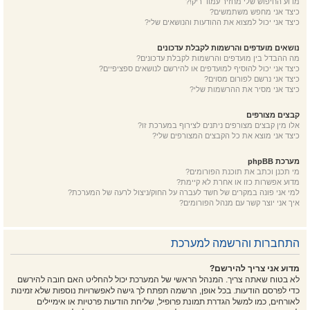
מדוע החיפוש שלי מחזיר עמוד ריק!?
כיצד אני מחפש משתמשים?
כיצד אני יכול למצוא את ההודעות והנושאים שלי?
נושאים מועדפים והרשמות לקבלת עדכונים
מה ההבדל בין מועדפים והרשמות לקבלת עדכונים?
כיצד אני יכול להוסיף למועדפים או להירשם לנושאים ספציפיים?
כיצד אני נרשם לפורום מסוים?
כיצד אני מסיר את ההרשמות שלי?
קבצים מצורפים
אלו מין קבצים מצורפים ניתנים לצירוף במערכת זו?
כיצד אני מוצא את כל הקבצים המצורפים שלי?
מערכת phpBB
מי תכנן וכתב את תוכנת הפורומים?
מדוע אפשרות כזו או אחרת לא קיימת?
למי אני פונה במקרים של חשד לעברה על החוק/ניצול לרעה של המערכת?
איך אני יוצר קשר עם מנהל הפורומים?
התחברות והרשמה למערכת
מדוע אני צריך להירשם?
לא בטוח שאתה צריך. המנהל הראשי של המערכת יכול להחליט האם חובה להירשם
כדי לפרסם הודעות. בכל אופן, הרשמה תפתח לך גישה לאפשרויות נוספות שלא זמינות
לאורחים, כמו למשל הגדרת תמונת פרופיל, שליחת הודעות פרטיות או אימיילים