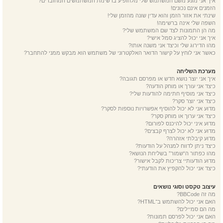
איך אני מונע משם המשתמש שלי מלהופיע ברשימת המשתמשים המחוברים?
הזמנים אינם נכונים!
שינתי את אזור הזמן והוא עדין שונה מהזמן שלי!
השפה שלי אינה ברשימה!
מה הן התמונות לצד שם המשתמש שלי?
איך אני יכול להציג סמל אישי?
מהו הדירוג שלי וכיצד אני משנה אותו?
כאשר אני לוחץ על קישור הדואר האלקטרוני של משתמש הוא מבקש ממני להתחבר?
מערכת השליחה
איך אני יוצר נושא חדש או מפרסם תגובה?
כיצד אני עורך או מוחק הודעה?
כיצד אני מוסיף חתימה להודעות שלי?
כיצד אני יוצר סקר?
מדוע אני לא יכול להוסיף אפשרויות נוספות לסקר?
כיצד אני ערוך או מוחק סקר?
מדוע איני יכול להיכנס לפורום?
מדוע אני לא יכול לצרף קבצים?
מדוע קיבלתי אזהרה?
כיצד ניתן לדווח למנהל על הודעות?
מהו כפתור ה“שמור” בשליחת הנושא?
מדוע הודעותיי צריכות לקבל אישור?
כיצד אני יכול להקפיץ את הודעתי?
עיצוב טקסט וסוגי נושאים
מה זה BBCode?
האם אני יכול להשתמש ב־HTML?
מה הם סמיילים?
האם אני יכול לפרסם תמונות?