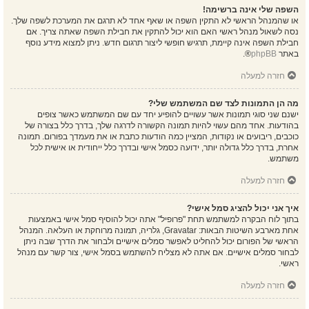
השפה שלי אינה ברשימה!
או שהמנהל הראשי לא התקין השפה או שאף אחד לא תרגם את המערכת לשפה שלך.
נסה לשאול מנהל ראשי האם הוא יכול להתקין את חבילת השפה שאתה צריך. אם
חבילת השפה אינה קיימת, תרגיש חופשי ליצור תרגום חדש. ניתן למצוא מידע נוסף
באתר
phpBB
®.
חזרה למעלה
מה הן התמונות לצד שם המשתמש שלי?
ישנם שני סוגי תמונות אשר עשויים להופיע יחד עם שם המשתמש כאשר צופים
בהודעות. אחד מהם עשוי להיות תמונה הקשורה לדרגה שלך, בדרך כלל בצורה של
כוכבים, ריבועים או נקודות, המציין כמה הודעות כתבת או את מעמדך בפורום. תמונה
אחרת, בדרך כלל גדולה יותר, ידועה כסמל אישי ובדרך כלל ייחודית או אישית לכל
משתמש.
חזרה למעלה
איך אני יכול להציג סמל אישי?
בתוך לוח הבקרה למשתמש תחת "פרופיל" אתה יכול להוסיף סמל אישי באמצעות
אחת מארבע השיטות הבאות: Gravatar, גלריה, תמונה מרוחקת או העלאה. המנהל
הראשי של הפורום יכול להחליט לאפשר סמלים אישיים ולבחור את הדרך שבה ניתן
לבחור סמלים אישיים. אם אתה לא מצליח להשתמש בסמל אישי, צור קשר עם מנהל
ראשי.
חזרה למעלה