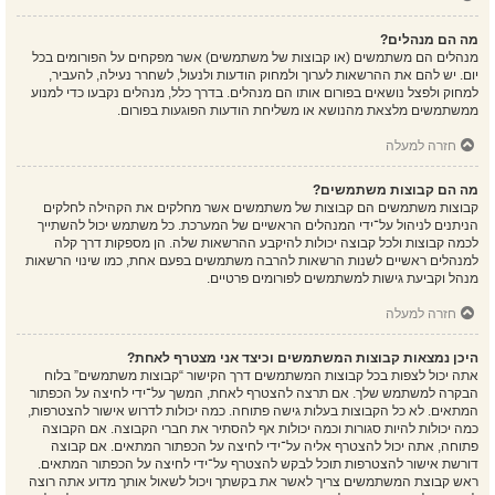
מה הם מנהלים?
מנהלים הם משתמשים (או קבוצות של משתמשים) אשר מפקחים על הפורומים בכל
יום. יש להם את ההרשאות לערוך ולמחוק הודעות ולנעול, לשחרר נעילה, להעביר,
למחוק ולפצל נושאים בפורום אותו הם מנהלים. בדרך כלל, מנהלים נקבעו כדי למנוע
ממשתמשים מלצאת מהנושא או משליחת הודעות הפוגעות בפורום.
חזרה למעלה
מה הם קבוצות משתמשים?
קבוצות משתמשים הם קבוצות של משתמשים אשר מחלקים את הקהילה לחלקים
הניתנים לניהול על־ידי המנהלים הראשיים של המערכת. כל משתמש יכול להשתייך
לכמה קבוצות ולכל קבוצה יכולות להיקבע ההרשאות שלה. הן מספקות דרך קלה
למנהלים ראשיים לשנות הרשאות להרבה משתמשים בפעם אחת, כמו שינוי הרשאות
מנהל וקביעת גישות למשתמשים לפורומים פרטיים.
חזרה למעלה
היכן נמצאות קבוצות המשתמשים וכיצד אני מצטרף לאחת?
אתה יכול לצפות בכל קבוצות המשתמשים דרך הקישור “קבוצות משתמשים” בלוח
הבקרה למשתמש שלך. אם תרצה להצטרף לאחת, המשך על־ידי לחיצה על הכפתור
המתאים. לא כל הקבוצות בעלות גישה פתוחה. כמה יכולות לדרוש אישור להצטרפות,
כמה יכולות להיות סגורות וכמה יכולות אף להסתיר את חברי הקבוצה. אם הקבוצה
פתוחה, אתה יכול להצטרף אליה על־ידי לחיצה על הכפתור המתאים. אם קבוצה
דורשת אישור להצטרפות תוכל לבקש להצטרף על־ידי לחיצה על הכפתור המתאים.
ראש קבוצת המשתמשים צריך לאשר את בקשתך ויכול לשאול אותך מדוע אתה רוצה