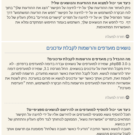
כיצד אני יכול למצוא את ההודעות והנושאים שלי?
ניתן לאחזר את ההודעות שלך על-ידי לחיצה על הקישור "הצג את ההודעות שלך" בתוך
לוח הבקרה למשתמש או על ידי לחיצה על הקישור "חפש את הודעות המשתמש" דרך
עמוד הפרופיל שלך או על ידי לחיצה על תפריט "קישורים מהירים" בחלק העליון של כל
דף. כדי לחפש את הנושאים שלך, השתמש בעמוד החיפוש המתקדם ומלא את
האפשרויות המתאימות.
חזרה למעלה
נושאים מועדפים והרשמות לקבלת עדכונים
מה ההבדל בין מועדפים והרשמות לקבלת עדכונים?
ב-phpBB 3.0, שמירה למועדפים של נושאים עבדה בדומה למועדפים בדפדפן - לא
היית מקבל התראות על עדכונים בנושאים. החל מגרסה 3.1, שמירה למועדפים דומה
יותר להרשמה לנושא. תוכל לקבל התראות כאשר הנושא מתעדכן. הרשמה לפורום,
לעומת זאת, תעדכן אותך כאשר ישר עדכונים לנושא או פורום במערכת. ניתן לשנות את
אפשרויות ההתראות למועדפים והרשמות בלוח הבקרה למשתמש, תחת ״העדפות
מערכת״.
חזרה למעלה
כיצד אני יכול להוסיף למועדפים או להירשם לנושאים ספציפיים?
תוכל להוסיף נושא ספציפי למועדפים או להירשם אליו על ידי לחיצה על הקישור
המתאים בתפריט "אפשרויות נושא", הממוקם לנוחותך לצד חלקו העליון והתחתון של
דיון בנושא.
תגובה לנושא כאשר התיבה "הודע לי כאשר תגובה נשלחת" מסומנת גם תרשום אותך
לקבל עדכונים מהנושא.