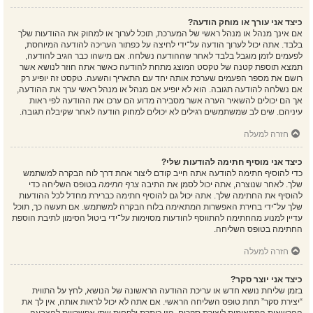
כיצד אני עורך או מוחק הודעה?
אם אינך מנהל או מנהל ראשי של המערכת, תוכל לערוך או למחוק את ההודעות שלך
בלבד. אתה יכול לערוך הודעה על־ידי לחיצה על כפתור העריכה להודעה המיוחסת,
לפעמים לזמן מוגבל בלבד לאחר שההודעה נשלחה. אם מישהו כבר הגיב להודעה,
תמצא תוספת קטנה של טקסט המוצג מתחת להודעה כאשר אתה חוזר לנושא אשר
רושם את מספר הפעמים שערכת אותה יחד עם התאריך והשעה. טקסט זה יופיע רק
אם נשלחה להודעה תגובה. הוא לא יופיע אם מנהל או מנהל ראשי ערך את ההודעה,
אך הם יכולים להשאיר הערה אשר מסבירה מדוע הם ערכו את ההודעה לפי ראות
עיניהם. שים לב שמשתמשים רגילים לא יכולים למחוק הודעה לאחר שקיבלה תגובה.
חזרה למעלה
כיצד אני מוסיף חתימה להודעות שלי?
כדי להוסיף חתימה להודעה אתה חייב קודם ליצור אחת דרך לוח הבקרה למשתמש
שלך. לאחר שנוצרה, אתה יכול לסמן את התיבה
צרף חתימה
בטופס השליחה כדי
להוסיף את החתימה שלך. אתה יכול גם להוסיף חתימה כברירת מחדל לכל ההודעות
שלך על־ידי בחירת האפשרות המתאימה בלוח הבקרה למשתמש. אם תעשה כך, תוכל
עדיין למנוע מהחתימה להתווסף להודעות מסוימות על־ידי ביטול הסימון לתיבת הוספת
החתימה בטופס השליחה.
חזרה למעלה
כיצד אני יוצר סקר?
בזמן שליחת נושא חדש או עריכת ההודעה הראשונה של הנושא, לחץ על התווית
“יצירת סקר” תחת טופס השליחה הראשי. אם אתה לא יכול לראות אותה, אין לך את