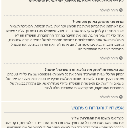
אם בכל זאת לא תצליח לאפס את הססמה, צור קשר עם מנהל ראשי
חזרה למעלה
מדוע אני מתנתק באופן אוטומטי?
אם לא תסמן את לבדוק את תיבת הסימון
זכור אותי
בעת הכניסה, המערכת תשאיר
אותך מחובר רק לזמן שנקבע מראש. הדבר מונע שימוש לרעה בחשבונך על ידי מישהו
אחר. כדי להישאר מחובר, סמן את התיבה במהלך ההתחברות. הפעולה הזו לא
מומלצת כאשר אתה מחובר לפורום במחשב משותף, למשל בספריה, קפה אינטרנט,
מחשבי מעבדות באוניברסיטה וכו׳. אם אתה לא רואה את התיבה, כנראה שמנהל
המערכת ביטל את האפשרות הזו.
חזרה למעלה
מה האפשרות “מחק את כל עוגיות המערכת” עושה?
"מחק את כל עוגיות המערכת" מוחק את כל העוגיות (cookies) שנוצרו על ידי phpBB
ושומרות עליך מחובר למערכת. עוגיות ממלאות תפקידים נוספים כמו מעקב קריאה של
נושאים והודעות אם האפשרות הופעלה על ידי מנהל ראשי. אם נתקלת בבעיות של
התחברות והתנתקות, מחיקת עוגיות המערכת יכולה לעזור.
חזרה למעלה
אפשרויות והגדרות משתמש
כיצד אני משנה את ההגדרות שלי?
אם אתה משתמש רשום, כל הגדרותיך שמורות במסד הנתונים. כדי לשנותם, בקר בלוח
הבקרה למשתמש שלך; בדרך כלל ניתן למצוא קישור על ידי לחיצה על שם המשתמש