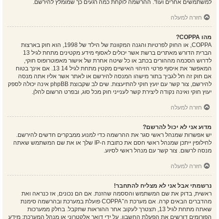
למשתמשים אחרים ועוד. ההרשמה לוקחת כמה רגעים כך שמומלץ להירשם.
חזרה למעלה
מהו COPPA?
COPPA, או החוק לפרטיות והגנה המקוונת של הילד של 1998, הוא חוק בארצות
הברית הדורש מאתרים ברשת אשר יכולים לאסוף מידע מקטינים מתחת לגיל 13
לדרוש הסכמה מההורים בכתב או כל שיטה אחרת של אישור מאפוטרופוס חוקי,
המאפשר את איסוף פרטי הזיהוי האישיים מקטין מתחת לגיל 14 13. אם אינך בטוח
אם חוק זה חל לגביך בתור מישהו המנסה להירשם או לאתר אשר אליו אתה מנסה
להירשם, צור קשר עם יועץ חוקי להתיעצות. שים לב שקבוצת phpBB אינה יכולה לספק
יעוץ חוקי ואינה נקודה ליצירת קשר לענייני חוק מכל סוג, ובפרט הרשום להלן.
חזרה למעלה
מדוע אני לא יכול להרשם?
יש אפשרות שמנהל ראשי סגר את ההרשמה כדי למנוע ממבקרים חדשים להירשם.
לחילופין ייתכן שמנהל ראשי חסם את כתובת ה-IP שלך או את שם המשתמש שאתה
מנסה לרשום. צור קשר עם מנהל ראשי לסיוע.
חזרה למעלה
נרשמתי אבל אני לא מצליח להתחבר!
ראשית, בדוק את שם המשתמש והססמה שהזנת. אם הם נכונים, אז כנראה ואת
מהדברים הבאים קרה. אם מערכת ה־COPPA פועלת במערכת ובהרשמה סימנת
שאתה מתחת לגיל 13, תצטרך לעקוב אחר ההוראות שתקבל. בחלק ממערכות
הפורומים דורשים את הפעלת החשבון, על ידי דואר אלקטרוני או מנהל המערכת; מידע