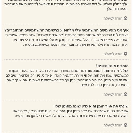
שלך בחלק העליון של דפי מערכת הפורומים. מערכת זו תאפשר לך לשנות את ההגדרות
וההעדפות שלך.
חזרה למעלה
איך אני מונע משם המשתמש שלי מלהופיע ברשימת המשתמשים המחוברים?
בעזרת לוח הבקרה למשתמש, תחת הכותרת “אפשרויות מערכת”,אתה תמצא אפשרות
הסתר את מצבי כמחובר
. הפעל אפשרות זו
כן
ורק מנהלי המערכת, מנהלי פורומים
ואתה עצמך תהיו אלה שיראו אותך מחובר. אתה תספר כמשתמש מוסתר.
חזרה למעלה
הזמנים אינם נכונים!
יכול להיות שהזמן המוצג שונה מהזמנים באזורך. אם זאת הבעיה, בקר בלוח הבקרה
למשתמש ושנה את הזמן על פי אזורך, לדוגמה לונדון, פאריס, ניו יורק, וכדומה. שים לב
ששינוי אזור הזמן, כמו רוב ההגדרות, ניתן אך ורק למשתמשים רשומים. אם אינך רשום
במערכת, זה הזמן הנכון להירשם.
חזרה למעלה
שינתי את אזור הזמן והוא עדין שונה מהזמן שלי!
אם אתה בטוח שהגדרת את אזור הזמן נכון והזמן עדין אינו מכוון כראוי, אז כנראה
והשעה המוגדרת בשרת אינה נכונה. אנא יידע מנהל ראשי כדי לתקן את הבעיה
חזרה למעלה