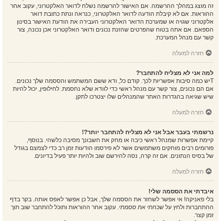
זה מוצג במהלך ההרשמה. אם האישור להרשמה נשלח לדואר האלקטרוני, עקוב אחר
ההוראות. אם לא קיבלת הודעה לדואר האלקטרוני, כנראה ונתת כתובת דואר
אלקטרוני שגויה או שמערכת הדואר האלקטרוני העבירה את הודעת האישור בסינון
הספאם. אם אתה בטוח שהפרטים שהזנת נכונים ודואר האלקטרוני אכן נכונה, צור
קשר עם מנהל המערכת.
חזרה למעלה
למה אני לא מצליח להתחבר?
Tיש כמה סיבות אפשריות לכך. קודם כל, ודא ששם המשתמש והססמה שלך נכונים.
אם הם נכונים, צור קשר עם מנהל ראשי כדי לוודא שלא נחסמת. לחילופין, יכול להיות
שיש שגיאה בהגדרות האתר שהמנהלים שלו יצטרכו לתקן.
חזרה למעלה
נרשמתי בעבר אבל אני לא מצליח להתחבר יותר?!
קיימת אפשרות שמנהל ראשי כיבה או מחק את חשבונך מסיבה כלשהי. בנוסף,
פורומים רבים מוחקים משתמשים אשר לא פירסמו הודעות זמן רב כדי לצמצם בגודל
של בסיס הנתונים. אם זה קרה, נסה להירשם שוב ולהיות יותר פעיל בדיונים.
חזרה למעלה
איבדתי את הססמה שלי!
בלי פאניקה! אי אפשר לשחזר את הססמה שלך, אבל כן אפשר לאפס אותה. בקר בדף
ההתחברות ולחץ על
שכחתי את ססמתי
. עקוב אחר ההוראות ותוכל להתחבר שוב תוך
זמן קצר.