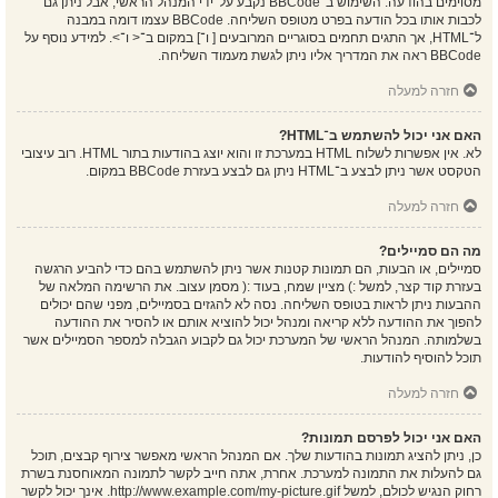
מסוימים בהודעה. השימוש ב־BBCode נקבע על־ידי המנהל הראשי, אבל ניתן גם
לכבות אותו בכל הודעה בפרט מטופס השליחה. BBCode עצמו דומה במבנה
ל־HTML, אך התגים תחמים בסוגריים המרובעים [ ו־] במקום ב־< ו־>. למידע נוסף על
BBCode ראה את המדריך אליו ניתן לגשת מעמוד השליחה.
חזרה למעלה
האם אני יכול להשתמש ב־HTML?
לא. אין אפשרות לשלוח HTML במערכת זו והוא יוצג בהודעות בתור HTML. רוב עיצובי
הטקסט אשר ניתן לבצע ב־HTML ניתן גם לבצע בעזרת BBCode במקום.
חזרה למעלה
מה הם סמיילים?
סמיילים, או הבעות, הם תמונות קטנות אשר ניתן להשתמש בהם כדי להביע הרגשה
בעזרת קוד קצר, למשל :) מציין שמח, בעוד :( מסמן עצוב. את הרשימה המלאה של
ההבעות ניתן לראות בטופס השליחה. נסה לא להגזים בסמיילים, מפני שהם יכולים
להפוך את ההודעה ללא קריאה ומנהל יכול להוציא אותם או להסיר את ההודעה
בשלמותה. המנהל הראשי של המערכת יכול גם לקבוע הגבלה למספר הסמיילים אשר
תוכל להוסיף להודעות.
חזרה למעלה
האם אני יכול לפרסם תמונות?
כן, ניתן להציג תמונות בהודעות שלך. אם המנהל הראשי מאפשר צירוף קבצים, תוכל
גם להעלות את התמונה למערכת. אחרת, אתה חייב לקשר לתמונה המאוחסנת בשרת
רחוק הנגיש לכולם, למשל http://www.example.com/my-picture.gif. אינך יכול לקשר