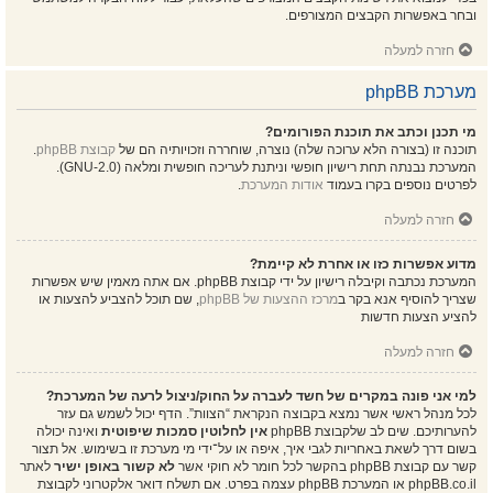
ובחר באפשרות הקבצים המצורפים.
חזרה למעלה
מערכת phpBB
מי תכנן וכתב את תוכנת הפורומים?
תוכנה זו (בצורה הלא ערוכה שלה) נוצרה, שוחררה וזכויותיה הם של
קבוצת phpBB
.
המערכת נבנתה תחת רישיון חופשי וניתנת לעריכה חופשית ומלאה (GNU-2.0).
לפרטים נוספים בקרו בעמוד
אודות המערכת
.
חזרה למעלה
מדוע אפשרות כזו או אחרת לא קיימת?
המערכת נכתבה וקיבלה רישיון על ידי קבוצת phpBB. אם אתה מאמין שיש אפשרות
שצריך להוסיף אנא בקר ב
מרכז ההצעות של phpBB
, שם תוכל להצביע להצעות או
להציע הצעות חדשות
חזרה למעלה
למי אני פונה במקרים של חשד לעברה על החוק/ניצול לרעה של המערכת?
לכל מנהל ראשי אשר נמצא בקבוצה הנקראת “הצוות”. הדף יכול לשמש גם עזר
להערותיכם. שים לב שלקבוצת phpBB
אין לחלוטין סמכות שיפוטית
ואינה יכולה
בשום דרך לשאת באחריות לגבי איך, איפה או על־ידי מי מערכת זו בשימוש. אל תצור
קשר עם קבוצת phpBB בהקשר לכל חומר לא חוקי אשר
לא קשור באופן ישיר
לאתר
phpBB.co.il או המערכת phpBB עצמה בפרט. אם תשלח דואר אלקטרוני לקבוצת