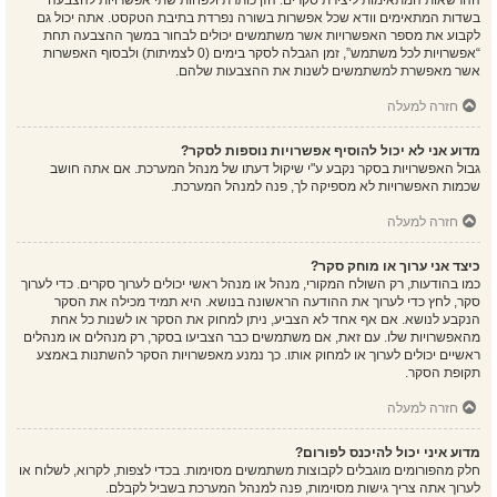
ההרשאות המתאימות ליצירת סקרים. הזן כותרת ולפחות שתי אפשרויות להצבעה
בשדות המתאימים וודא שכל אפשרות בשורה נפרדת בתיבת הטקסט. אתה יכול גם
לקבוע את מספר האפשרויות אשר משתמשים יכולים לבחור במשך ההצבעה תחת
“אפשרויות לכל משתמש”, זמן הגבלה לסקר בימים (0 לצמיתות) ולבסוף האפשרות
אשר מאפשרת למשתמשים לשנות את ההצבעות שלהם.
חזרה למעלה
מדוע אני לא יכול להוסיף אפשרויות נוספות לסקר?
גבול האפשרויות בסקר נקבע ע"י שיקול דעתו של מנהל המערכת. אם אתה חושב
שכמות האפשרויות לא מספיקה לך, פנה למנהל המערכת.
חזרה למעלה
כיצד אני ערוך או מוחק סקר?
כמו בהודעות, רק השולח המקורי, מנהל או מנהל ראשי יכולים לערוך סקרים. כדי לערוך
סקר, לחץ כדי לערוך את ההודעה הראשונה בנושא. היא תמיד מכילה את הסקר
הנקבע לנושא. אם אף אחד לא הצביע, ניתן למחוק את הסקר או לשנות כל אחת
מהאפשרויות שלו. עם זאת, אם משתמשים כבר הצביעו בסקר, רק מנהלים או מנהלים
ראשיים יכולים לערוך או למחוק אותו. כך נמנע מאפשרויות הסקר להשתנות באמצע
תקופת הסקר.
חזרה למעלה
מדוע איני יכול להיכנס לפורום?
חלק מהפורומים מוגבלים לקבוצות משתמשים מסוימות. בכדי לצפות, לקרוא, לשלוח או
לערוך אתה צריך גישות מסוימות, פנה למנהל המערכת בשביל לקבלם.