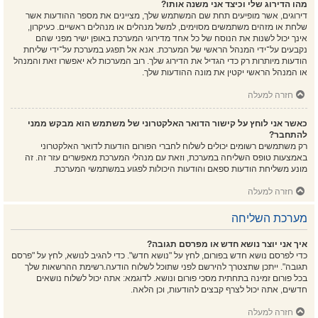
מהו הדירוג שלי וכיצד אני משנה אותו?
דירוגים, אשר מופיעים תחת שם המשתמש שלך, מציינים את מספר ההודעות אשר
שלחת או מזהים משתמשים מסוימים, למשל מנהלים או מנהלים ראשיים. כעיקרון,
אינך יכול לשנות את הנוסח של כל אחד מדירוגי המערכת באופן ישיר מפני שהם
נקבעים על־ידי המנהל הראשי של המערכת. אנא אל תפגע במערכת על־ידי שליחת
הודעות מיותרות רק כדי הגדיל את הדירוג שלך. רוב המערכות לא יאפשרו זאת והמנהל
או המנהל הראשי יקטין את מונה ההודעות שלך.
חזרה למעלה
כאשר אני לוחץ על קישור הדואר האלקטרוני של משתמש הוא מבקש ממני
להתחבר?
רק משתמשים רשומים יכולים לשלוח לחברי הפורום הודעות לדואר האלקטרוני
באמצעות טופס השליחה במערכת, וזאת עם מנהלי המערכת מאפשרים עזר זה. זה
מונע משליחת הודעות ספאם והודעות היכולות לפגוע במשתמשי המערכת.
חזרה למעלה
מערכת השליחה
איך אני יוצר נושא חדש או מפרסם תגובה?
כדי לפרסם נושא חדש בפורום, לחץ על "נושא חדש". כדי להגיב לנושא, לחץ על "פרסם
תגובה". ייתכן שתצטרך להירשם לפני שתוכל לשלוח הודעה.רשימת ההרשאות שלך
בכל פורום זמינה בתחתית מסכי פורום ונושא. לדוגמא: אתה יכול לשלוח נושאים
חדשים, אתה יכול לצרף קבצים להודעות, וכן הלאה.
חזרה למעלה