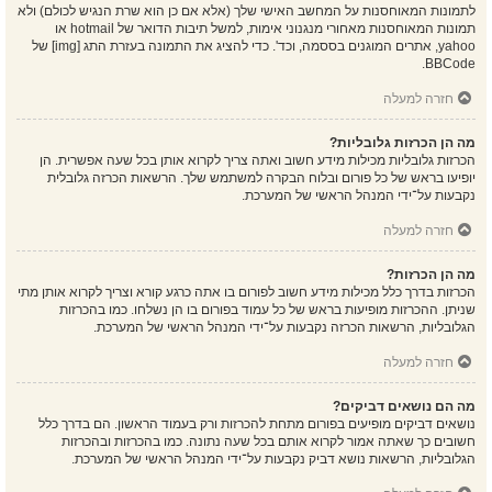
לתמונות המאוחסנות על המחשב האישי שלך (אלא אם כן הוא שרת הנגיש לכולם) ולא
תמונות המאוחסנות מאחורי מנגנוני אימות, למשל תיבות הדואר של hotmail או
yahoo, אתרים המוגנים בססמה, וכד'. כדי להציג את התמונה בעזרת התג [img] של
BBCode.
חזרה למעלה
מה הן הכרזות גלובליות?
הכרזות גלובליות מכילות מידע חשוב ואתה צריך לקרוא אותן בכל שעה אפשרית. הן
יופיעו בראש של כל פורום ובלוח הבקרה למשתמש שלך. הרשאות הכרזה גלובלית
נקבעות על־ידי המנהל הראשי של המערכת.
חזרה למעלה
מה הן הכרזות?
הכרזות בדרך כלל מכילות מידע חשוב לפורום בו אתה כרגע קורא וצריך לקרוא אותן מתי
שניתן. ההכרזות מופיעות בראש של כל עמוד בפורום בו הן נשלחו. כמו בהכרזות
הגלובליות, הרשאות הכרזה נקבעות על־ידי המנהל הראשי של המערכת.
חזרה למעלה
מה הם נושאים דביקים?
נושאים דביקים מופיעים בפורום מתחת להכרזות ורק בעמוד הראשון. הם בדרך כלל
חשובים כך שאתה אמור לקרוא אותם בכל שעה נתונה. כמו בהכרזות ובהכרזות
הגלובליות, הרשאות נושא דביק נקבעות על־ידי המנהל הראשי של המערכת.