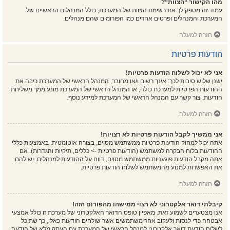
מהו הקישור “הצוות”?
עמוד זה מספק לך את רשימת הצוות של המערכת, כולל המנהלים הראשיים של
המערכת והמנהלים ופרטים אחרים כמו הפורומים שהם מנהלים.
חזרה למעלה
הודעות פרטיות
אני לא יכול לשלוח הודעות פרטיות!
ישנן שלוש סיבות לכך: אינך רשום ו/או מחובר, המנהל הראשי של המערכת כיבה את
ההודעות הפרטיות למערכת כולה, או המנהל הראשי של המערכת מונע ממך משליחת
הודעות. צור קשר עם המנהל הראשי של המערכת למידע נוסף.
חזרה למעלה
אני ממשיך לקבל הודעות פרטיות לא רצויות!
אתה יכול למחוק הודעות פרטיות ממשתמש מסוים, בצורה אוטומטית, באמצעות כללי
ההודעות בלוח הבקרה למשתמש (הודעות פרטיות -> כללים, תיקיות והגדרות). אם
אתה מקבל הודעות פוגעניות ממשתמש מסוים, דווח על ההודעות למנהלים. יש להם
את האפשרות למנוע מהמשתמש לשלוח הודעות פרטיות.
חזרה למעלה
קיבלתי דואר אלקטרוני לא רצוי ממישהו מהפורום הזה!
אנו מצטערים לשמוע זאת. מאפיין טופס הדואר האלקטרוני של מערכת זו כולל אמצעי
אבטחה כדי לנסות ולעקוב אחר משתמשים אשר שולחים הודעות כאלו, כך שתוכל
לשלוח הודעת דואר אלקטרוני למנהל הראשי של המערכת עם העתק מלא של הודעה