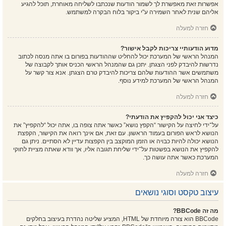
אפשרות זאת מאפשרת לך לשמור הודעות שנכתבו לשליחה מאוחרת, תוכל להגיע
אליהם שנית לאחר השמירה ע"י ביקור בלוח הבקרה למשתמש.
חזרה למעלה
מדוע הודעותיי צריכות לקבל אישור?
המנהל הראשי של המערכת יכול להחליט שההודעות בפורום בו אתה מנסה לכתוב
נדרשות להיבדק לפני הצגתן. יתכן גם שהמנהל הראשי הכניס אותך לקבוצה של
משתמשים אשר ההודעות שלהם צריכות להיבדק טרם הצגתן. אנא צור קשר על
המנהל הראשי של המערכת למידע נוסף.
חזרה למעלה
כיצד אני יכול להקפיץ את הודעתי?
על־ידי לחיצה על הקישור “הקפץ נושא” כאשר אתה צופה בו, אתה יכול “להקפיץ” את
הנושא לראש הפורום בעמוד הראשון. עם זאת, אם אינך רואה את הקישור, הקפצת
הנושא יכולה להיות כבויה או הזמן המוקצב בין הקפצות עדיין לא הסתיים. ניתן גם
להקפיץ את הנושא בפשטות על־ידי שליחת תגובה אליו, אך וודא שאתה מציית לחוקי
המערכת כאשר אתה עושה כך.
חזרה למעלה
עיצוב טקסט וסוגי נושאים
מה זה BBCode?
BBCode הוא צורה מיוחדת של HTML, המציע שליטה נהדרת בעיצוב בחלקים