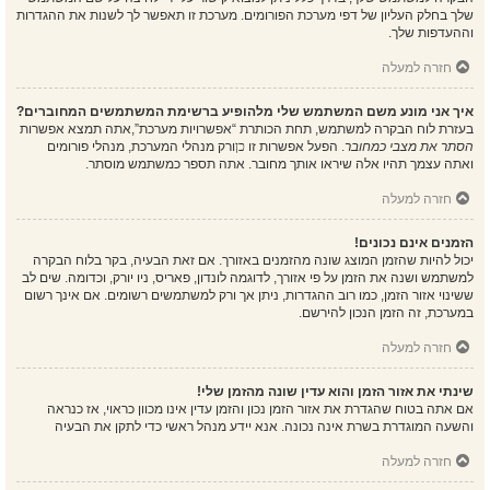
שלך בחלק העליון של דפי מערכת הפורומים. מערכת זו תאפשר לך לשנות את ההגדרות
וההעדפות שלך.
חזרה למעלה
איך אני מונע משם המשתמש שלי מלהופיע ברשימת המשתמשים המחוברים?
בעזרת לוח הבקרה למשתמש, תחת הכותרת “אפשרויות מערכת”,אתה תמצא אפשרות
הסתר את מצבי כמחובר
. הפעל אפשרות זו
כן
ורק מנהלי המערכת, מנהלי פורומים
ואתה עצמך תהיו אלה שיראו אותך מחובר. אתה תספר כמשתמש מוסתר.
חזרה למעלה
הזמנים אינם נכונים!
יכול להיות שהזמן המוצג שונה מהזמנים באזורך. אם זאת הבעיה, בקר בלוח הבקרה
למשתמש ושנה את הזמן על פי אזורך, לדוגמה לונדון, פאריס, ניו יורק, וכדומה. שים לב
ששינוי אזור הזמן, כמו רוב ההגדרות, ניתן אך ורק למשתמשים רשומים. אם אינך רשום
במערכת, זה הזמן הנכון להירשם.
חזרה למעלה
שינתי את אזור הזמן והוא עדין שונה מהזמן שלי!
אם אתה בטוח שהגדרת את אזור הזמן נכון והזמן עדין אינו מכוון כראוי, אז כנראה
והשעה המוגדרת בשרת אינה נכונה. אנא יידע מנהל ראשי כדי לתקן את הבעיה
חזרה למעלה