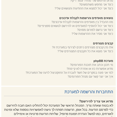
מדוע החיפוש שלי מחזיר עמוד ריק!?
כיצד אני מחפש משתמשים?
כיצד אני יכול למצוא את ההודעות והנושאים שלי?
נושאים מועדפים והרשמות לקבלת עדכונים
מה ההבדל בין מועדפים והרשמות לקבלת עדכונים?
כיצד אני יכול להוסיף למועדפים או להירשם לנושאים ספציפיים?
כיצד אני נרשם לפורום מסוים?
כיצד אני מסיר את ההרשמות שלי?
קבצים מצורפים
אלו מין קבצים מצורפים ניתנים לצירוף במערכת זו?
כיצד אני מוצא את כל הקבצים המצורפים שלי?
מערכת phpBB
מי תכנן וכתב את תוכנת הפורומים?
מדוע אפשרות כזו או אחרת לא קיימת?
למי אני פונה במקרים של חשד לעברה על החוק/ניצול לרעה של המערכת?
איך אני יוצר קשר עם מנהל הפורומים?
התחברות והרשמה למערכת
מדוע אני צריך להירשם?
לא בטוח שאתה צריך. המנהל הראשי של המערכת יכול להחליט האם חובה להירשם
כדי לפרסם הודעות. בכל אופן, הרשמה תפתח לך גישה לאפשרויות נוספות שלא זמינות
לאורחים, כמו למשל הגדרת תמונת פרופיל, שליחת הודעות פרטיות או אימיילים