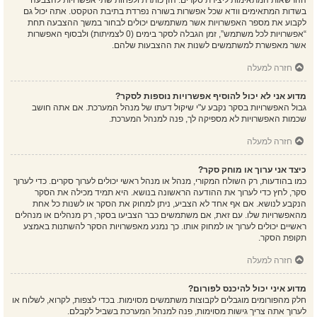
ההרשאות המתאימות ליצירת סקרים. הזן כותרת ולפחות שתי אפשרויות להצבעה
בשדות המתאימים וודא שכל אפשרות בשורה נפרדת בתיבת הטקסט. אתה יכול גם
לקבוע את מספר האפשרויות אשר משתמשים יכולים לבחור במשך ההצבעה תחת
“אפשרויות לכל משתמש”, זמן הגבלה לסקר בימים (0 לצמיתות) ולבסוף האפשרות
אשר מאפשרת למשתמשים לשנות את ההצבעות שלהם.
חזרה למעלה
מדוע אני לא יכול להוסיף אפשרויות נוספות לסקר?
גבול האפשרויות בסקר נקבע ע"י שיקול דעתו של מנהל המערכת. אם אתה חושב
שכמות האפשרויות לא מספיקה לך, פנה למנהל המערכת.
חזרה למעלה
כיצד אני ערוך או מוחק סקר?
כמו בהודעות, רק השולח המקורי, מנהל או מנהל ראשי יכולים לערוך סקרים. כדי לערוך
סקר, לחץ כדי לערוך את ההודעה הראשונה בנושא. היא תמיד מכילה את הסקר
הנקבע לנושא. אם אף אחד לא הצביע, ניתן למחוק את הסקר או לשנות כל אחת
מהאפשרויות שלו. עם זאת, אם משתמשים כבר הצביעו בסקר, רק מנהלים או מנהלים
ראשיים יכולים לערוך או למחוק אותו. כך נמנע מאפשרויות הסקר להשתנות באמצע
תקופת הסקר.
חזרה למעלה
מדוע איני יכול להיכנס לפורום?
חלק מהפורומים מוגבלים לקבוצות משתמשים מסוימות. בכדי לצפות, לקרוא, לשלוח או
לערוך אתה צריך גישות מסוימות, פנה למנהל המערכת בשביל לקבלם.