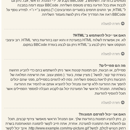
מסוימים בהודעה. השימוש ב־BBCode נקבע על־ידי המנהל הראשי, אבל ניתן גם
לכבות אותו בכל הודעה בפרט מטופס השליחה. BBCode עצמו דומה במבנה
ל־HTML, אך התגים תחמים בסוגריים המרובעים [ ו־] במקום ב־< ו־>. למידע נוסף על
BBCode ראה את המדריך אליו ניתן לגשת מעמוד השליחה.
חזרה למעלה
האם אני יכול להשתמש ב־HTML?
לא. אין אפשרות לשלוח HTML במערכת זו והוא יוצג בהודעות בתור HTML. רוב עיצובי
הטקסט אשר ניתן לבצע ב־HTML ניתן גם לבצע בעזרת BBCode במקום.
חזרה למעלה
מה הם סמיילים?
סמיילים, או הבעות, הם תמונות קטנות אשר ניתן להשתמש בהם כדי להביע הרגשה
בעזרת קוד קצר, למשל :) מציין שמח, בעוד :( מסמן עצוב. את הרשימה המלאה של
ההבעות ניתן לראות בטופס השליחה. נסה לא להגזים בסמיילים, מפני שהם יכולים
להפוך את ההודעה ללא קריאה ומנהל יכול להוציא אותם או להסיר את ההודעה
בשלמותה. המנהל הראשי של המערכת יכול גם לקבוע הגבלה למספר הסמיילים אשר
תוכל להוסיף להודעות.
חזרה למעלה
האם אני יכול לפרסם תמונות?
כן, ניתן להציג תמונות בהודעות שלך. אם המנהל הראשי מאפשר צירוף קבצים, תוכל
גם להעלות את התמונה למערכת. אחרת, אתה חייב לקשר לתמונה המאוחסנת בשרת
רחוק הנגיש לכולם, למשל http://www.example.com/my-picture.gif. אינך יכול לקשר