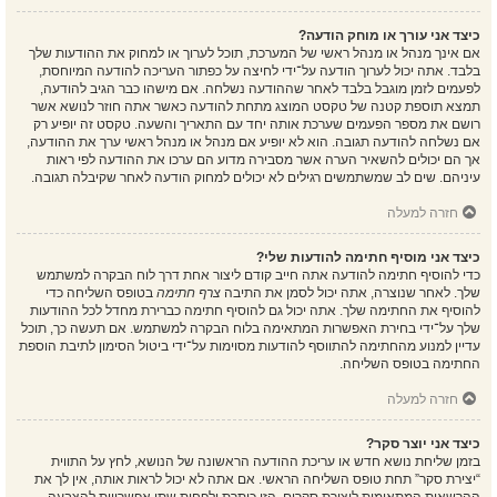
כיצד אני עורך או מוחק הודעה?
אם אינך מנהל או מנהל ראשי של המערכת, תוכל לערוך או למחוק את ההודעות שלך
בלבד. אתה יכול לערוך הודעה על־ידי לחיצה על כפתור העריכה להודעה המיוחסת,
לפעמים לזמן מוגבל בלבד לאחר שההודעה נשלחה. אם מישהו כבר הגיב להודעה,
תמצא תוספת קטנה של טקסט המוצג מתחת להודעה כאשר אתה חוזר לנושא אשר
רושם את מספר הפעמים שערכת אותה יחד עם התאריך והשעה. טקסט זה יופיע רק
אם נשלחה להודעה תגובה. הוא לא יופיע אם מנהל או מנהל ראשי ערך את ההודעה,
אך הם יכולים להשאיר הערה אשר מסבירה מדוע הם ערכו את ההודעה לפי ראות
עיניהם. שים לב שמשתמשים רגילים לא יכולים למחוק הודעה לאחר שקיבלה תגובה.
חזרה למעלה
כיצד אני מוסיף חתימה להודעות שלי?
כדי להוסיף חתימה להודעה אתה חייב קודם ליצור אחת דרך לוח הבקרה למשתמש
שלך. לאחר שנוצרה, אתה יכול לסמן את התיבה
צרף חתימה
בטופס השליחה כדי
להוסיף את החתימה שלך. אתה יכול גם להוסיף חתימה כברירת מחדל לכל ההודעות
שלך על־ידי בחירת האפשרות המתאימה בלוח הבקרה למשתמש. אם תעשה כך, תוכל
עדיין למנוע מהחתימה להתווסף להודעות מסוימות על־ידי ביטול הסימון לתיבת הוספת
החתימה בטופס השליחה.
חזרה למעלה
כיצד אני יוצר סקר?
בזמן שליחת נושא חדש או עריכת ההודעה הראשונה של הנושא, לחץ על התווית
“יצירת סקר” תחת טופס השליחה הראשי. אם אתה לא יכול לראות אותה, אין לך את