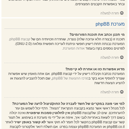
ובחר באפשרות הקבצים המצורפים.
חזרה למעלה
מערכת phpBB
מי תכנן וכתב את תוכנת הפורומים?
תוכנה זו (בצורה הלא ערוכה שלה) נוצרה, שוחררה וזכויותיה הם של
קבוצת phpBB
.
המערכת נבנתה תחת רישיון חופשי וניתנת לעריכה חופשית ומלאה (GNU-2.0).
לפרטים נוספים בקרו בעמוד
אודות המערכת
.
חזרה למעלה
מדוע אפשרות כזו או אחרת לא קיימת?
המערכת נכתבה וקיבלה רישיון על ידי קבוצת phpBB. אם אתה מאמין שיש אפשרות
שצריך להוסיף אנא בקר ב
מרכז ההצעות של phpBB
, שם תוכל להצביע להצעות או
להציע הצעות חדשות
חזרה למעלה
למי אני פונה במקרים של חשד לעברה על החוק/ניצול לרעה של המערכת?
לכל מנהל ראשי אשר נמצא בקבוצה הנקראת “הצוות”. הדף יכול לשמש גם עזר
להערותיכם. שים לב שלקבוצת phpBB
אין לחלוטין סמכות שיפוטית
ואינה יכולה
בשום דרך לשאת באחריות לגבי איך, איפה או על־ידי מי מערכת זו בשימוש. אל תצור
קשר עם קבוצת phpBB בהקשר לכל חומר לא חוקי אשר
לא קשור באופן ישיר
לאתר
phpBB.co.il או המערכת phpBB עצמה בפרט. אם תשלח דואר אלקטרוני לקבוצת