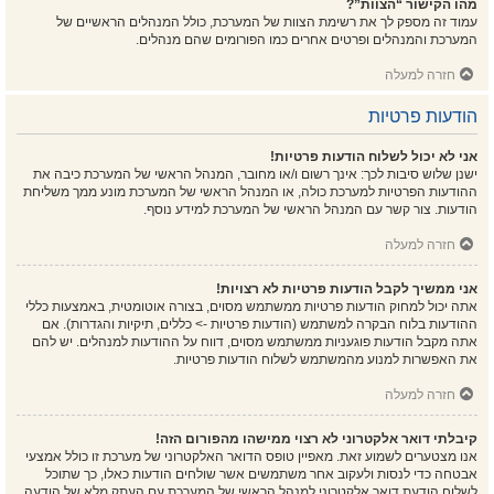
מהו הקישור “הצוות”?
עמוד זה מספק לך את רשימת הצוות של המערכת, כולל המנהלים הראשיים של
המערכת והמנהלים ופרטים אחרים כמו הפורומים שהם מנהלים.
חזרה למעלה
הודעות פרטיות
אני לא יכול לשלוח הודעות פרטיות!
ישנן שלוש סיבות לכך: אינך רשום ו/או מחובר, המנהל הראשי של המערכת כיבה את
ההודעות הפרטיות למערכת כולה, או המנהל הראשי של המערכת מונע ממך משליחת
הודעות. צור קשר עם המנהל הראשי של המערכת למידע נוסף.
חזרה למעלה
אני ממשיך לקבל הודעות פרטיות לא רצויות!
אתה יכול למחוק הודעות פרטיות ממשתמש מסוים, בצורה אוטומטית, באמצעות כללי
ההודעות בלוח הבקרה למשתמש (הודעות פרטיות -> כללים, תיקיות והגדרות). אם
אתה מקבל הודעות פוגעניות ממשתמש מסוים, דווח על ההודעות למנהלים. יש להם
את האפשרות למנוע מהמשתמש לשלוח הודעות פרטיות.
חזרה למעלה
קיבלתי דואר אלקטרוני לא רצוי ממישהו מהפורום הזה!
אנו מצטערים לשמוע זאת. מאפיין טופס הדואר האלקטרוני של מערכת זו כולל אמצעי
אבטחה כדי לנסות ולעקוב אחר משתמשים אשר שולחים הודעות כאלו, כך שתוכל
לשלוח הודעת דואר אלקטרוני למנהל הראשי של המערכת עם העתק מלא של הודעה