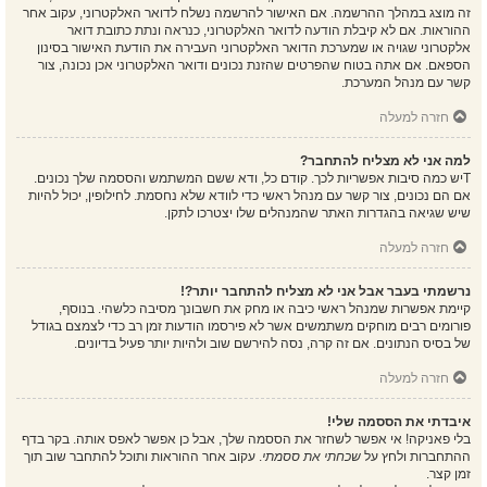
זה מוצג במהלך ההרשמה. אם האישור להרשמה נשלח לדואר האלקטרוני, עקוב אחר
ההוראות. אם לא קיבלת הודעה לדואר האלקטרוני, כנראה ונתת כתובת דואר
אלקטרוני שגויה או שמערכת הדואר האלקטרוני העבירה את הודעת האישור בסינון
הספאם. אם אתה בטוח שהפרטים שהזנת נכונים ודואר האלקטרוני אכן נכונה, צור
קשר עם מנהל המערכת.
חזרה למעלה
למה אני לא מצליח להתחבר?
Tיש כמה סיבות אפשריות לכך. קודם כל, ודא ששם המשתמש והססמה שלך נכונים.
אם הם נכונים, צור קשר עם מנהל ראשי כדי לוודא שלא נחסמת. לחילופין, יכול להיות
שיש שגיאה בהגדרות האתר שהמנהלים שלו יצטרכו לתקן.
חזרה למעלה
נרשמתי בעבר אבל אני לא מצליח להתחבר יותר?!
קיימת אפשרות שמנהל ראשי כיבה או מחק את חשבונך מסיבה כלשהי. בנוסף,
פורומים רבים מוחקים משתמשים אשר לא פירסמו הודעות זמן רב כדי לצמצם בגודל
של בסיס הנתונים. אם זה קרה, נסה להירשם שוב ולהיות יותר פעיל בדיונים.
חזרה למעלה
איבדתי את הססמה שלי!
בלי פאניקה! אי אפשר לשחזר את הססמה שלך, אבל כן אפשר לאפס אותה. בקר בדף
ההתחברות ולחץ על
שכחתי את ססמתי
. עקוב אחר ההוראות ותוכל להתחבר שוב תוך
זמן קצר.