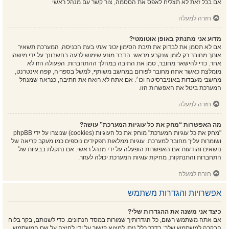
אם בכל זאת לא תצליח לאפס את הססמה, צור קשר עם מנהל ראשי
חזרה למעלה
מדוע אני מתנתק באופן אוטומטי?
אם לא תסמן את לבדוק את תיבת הסימון
זכור אותי
בעת הכניסה, המערכת תשאיר
אותך מחובר רק לזמן שנקבע מראש. הדבר מונע שימוש לרעה בחשבונך על ידי מישהו
אחר. כדי להישאר מחובר, סמן את התיבה במהלך ההתחברות. הפעולה הזו לא
מומלצת כאשר אתה מחובר לפורום במחשב משותף, למשל בספריה, קפה אינטרנט,
מחשבי מעבדות באוניברסיטה וכו׳. אם אתה לא רואה את התיבה, כנראה שמנהל
המערכת ביטל את האפשרות הזו.
חזרה למעלה
מה האפשרות “מחק את כל עוגיות המערכת” עושה?
"מחק את כל עוגיות המערכת" מוחק את כל העוגיות (cookies) שנוצרו על ידי phpBB
ושומרות עליך מחובר למערכת. עוגיות ממלאות תפקידים נוספים כמו מעקב קריאה של
נושאים והודעות אם האפשרות הופעלה על ידי מנהל ראשי. אם נתקלת בבעיות של
התחברות והתנתקות, מחיקת עוגיות המערכת יכולה לעזור.
חזרה למעלה
אפשרויות והגדרות משתמש
כיצד אני משנה את ההגדרות שלי?
אם אתה משתמש רשום, כל הגדרותיך שמורות במסד הנתונים. כדי לשנותם, בקר בלוח
הבקרה למשתמש שלך; בדרך כלל ניתן למצוא קישור על ידי לחיצה על שם המשתמש