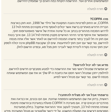
למשתמשים אחרים ועוד. ההרשמה לוקחת כמה רגעים כך שמומלץ להירשם.
חזרה למעלה
מהו COPPA?
COPPA, או החוק לפרטיות והגנה המקוונת של הילד של 1998, הוא חוק בארצות
הברית הדורש מאתרים ברשת אשר יכולים לאסוף מידע מקטינים מתחת לגיל 13
לדרוש הסכמה מההורים בכתב או כל שיטה אחרת של אישור מאפוטרופוס חוקי,
המאפשר את איסוף פרטי הזיהוי האישיים מקטין מתחת לגיל 14 13. אם אינך בטוח
אם חוק זה חל לגביך בתור מישהו המנסה להירשם או לאתר אשר אליו אתה מנסה
להירשם, צור קשר עם יועץ חוקי להתיעצות. שים לב שקבוצת phpBB אינה יכולה לספק
יעוץ חוקי ואינה נקודה ליצירת קשר לענייני חוק מכל סוג, ובפרט הרשום להלן.
חזרה למעלה
מדוע אני לא יכול להרשם?
יש אפשרות שמנהל ראשי סגר את ההרשמה כדי למנוע ממבקרים חדשים להירשם.
לחילופין ייתכן שמנהל ראשי חסם את כתובת ה-IP שלך או את שם המשתמש שאתה
מנסה לרשום. צור קשר עם מנהל ראשי לסיוע.
חזרה למעלה
נרשמתי אבל אני לא מצליח להתחבר!
ראשית, בדוק את שם המשתמש והססמה שהזנת. אם הם נכונים, אז כנראה ואת
מהדברים הבאים קרה. אם מערכת ה־COPPA פועלת במערכת ובהרשמה סימנת
שאתה מתחת לגיל 13, תצטרך לעקוב אחר ההוראות שתקבל. בחלק ממערכות
הפורומים דורשים את הפעלת החשבון, על ידי דואר אלקטרוני או מנהל המערכת; מידע