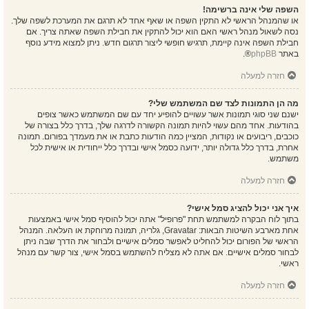
השפה שלי אינה ברשימה!
או שהמנהל הראשי לא התקין השפה או שאף אחד לא תרגם את המערכת לשפה שלך.
נסה לשאול מנהל ראשי האם הוא יכול להתקין את חבילת השפה שאתה צריך. אם
חבילת השפה אינה קיימת, תרגיש חופשי ליצור תרגום חדש. ניתן למצוא מידע נוסף
באתר
phpBB
®.
חזרה למעלה
מה הן התמונות לצד שם המשתמש שלי?
ישנם שני סוגי תמונות אשר עשויים להופיע יחד עם שם המשתמש כאשר צופים
בהודעות. אחד מהם עשוי להיות תמונה הקשורה לדרגה שלך, בדרך כלל בצורה של
כוכבים, ריבועים או נקודות, המציין כמה הודעות כתבת או את מעמדך בפורום. תמונה
אחרת, בדרך כלל גדולה יותר, ידועה כסמל אישי ובדרך כלל ייחודית או אישית לכל
משתמש.
חזרה למעלה
איך אני יכול להציג סמל אישי?
בתוך לוח הבקרה למשתמש תחת "פרופיל" אתה יכול להוסיף סמל אישי באמצעות
אחת מארבע השיטות הבאות: Gravatar, גלריה, תמונה מרוחקת או העלאה. המנהל
הראשי של הפורום יכול להחליט לאפשר סמלים אישיים ולבחור את הדרך שבה ניתן
לבחור סמלים אישיים. אם אתה לא מצליח להשתמש בסמל אישי, צור קשר עם מנהל
ראשי.
חזרה למעלה