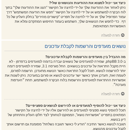
כיצד אני יכול למצוא את ההודעות והנושאים שלי?
ניתן לאחזר את ההודעות שלך על-ידי לחיצה על הקישור "הצג את ההודעות שלך" בתוך
לוח הבקרה למשתמש או על ידי לחיצה על הקישור "חפש את הודעות המשתמש" דרך
עמוד הפרופיל שלך או על ידי לחיצה על תפריט "קישורים מהירים" בחלק העליון של כל
דף. כדי לחפש את הנושאים שלך, השתמש בעמוד החיפוש המתקדם ומלא את
האפשרויות המתאימות.
חזרה למעלה
נושאים מועדפים והרשמות לקבלת עדכונים
מה ההבדל בין מועדפים והרשמות לקבלת עדכונים?
ב-phpBB 3.0, שמירה למועדפים של נושאים עבדה בדומה למועדפים בדפדפן - לא
היית מקבל התראות על עדכונים בנושאים. החל מגרסה 3.1, שמירה למועדפים דומה
יותר להרשמה לנושא. תוכל לקבל התראות כאשר הנושא מתעדכן. הרשמה לפורום,
לעומת זאת, תעדכן אותך כאשר ישר עדכונים לנושא או פורום במערכת. ניתן לשנות את
אפשרויות ההתראות למועדפים והרשמות בלוח הבקרה למשתמש, תחת ״העדפות
מערכת״.
חזרה למעלה
כיצד אני יכול להוסיף למועדפים או להירשם לנושאים ספציפיים?
תוכל להוסיף נושא ספציפי למועדפים או להירשם אליו על ידי לחיצה על הקישור
המתאים בתפריט "אפשרויות נושא", הממוקם לנוחותך לצד חלקו העליון והתחתון של
דיון בנושא.
תגובה לנושא כאשר התיבה "הודע לי כאשר תגובה נשלחת" מסומנת גם תרשום אותך
לקבל עדכונים מהנושא.