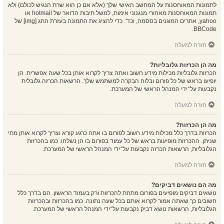
לתמונות המאוחסנות על המחשב האישי שלך (אלא אם כן הוא שרת הנגיש לכולם) ולא
תמונות המאוחסנות מאחורי מנגנוני אימות, למשל תיבות הדואר של hotmail או
yahoo, אתרים המוגנים בססמה, וכד'. כדי להציג את התמונה בעזרת התג [img] של
BBCode.
חזרה למעלה
מה הן הכרזות גלובליות?
הכרזות גלובליות מכילות מידע חשוב ואתה צריך לקרוא אותן בכל שעה אפשרית. הן
יופיעו בראש של כל פורום ובלוח הבקרה למשתמש שלך. הרשאות הכרזה גלובלית
נקבעות על־ידי המנהל הראשי של המערכת.
חזרה למעלה
מה הן הכרזות?
הכרזות בדרך כלל מכילות מידע חשוב לפורום בו אתה כרגע קורא וצריך לקרוא אותן מתי
שניתן. ההכרזות מופיעות בראש של כל עמוד בפורום בו הן נשלחו. כמו בהכרזות
הגלובליות, הרשאות הכרזה נקבעות על־ידי המנהל הראשי של המערכת.
חזרה למעלה
מה הם נושאים דביקים?
נושאים דביקים מופיעים בפורום מתחת להכרזות ורק בעמוד הראשון. הם בדרך כלל
חשובים כך שאתה אמור לקרוא אותם בכל שעה נתונה. כמו בהכרזות ובהכרזות
הגלובליות, הרשאות נושא דביק נקבעות על־ידי המנהל הראשי של המערכת.