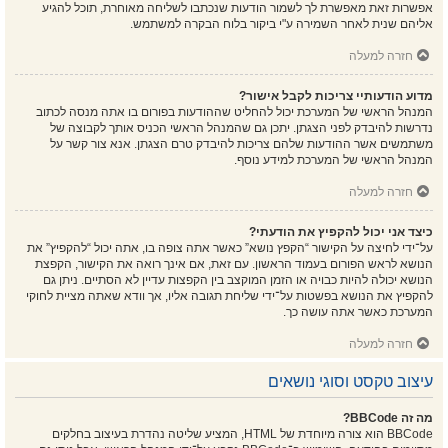
אפשרות זאת מאפשרת לך לשמור הודעות שנכתבו לשליחה מאוחרת, תוכל להגיע
אליהם שנית לאחר השמירה ע"י ביקור בלוח הבקרה למשתמש.
חזרה למעלה
מדוע הודעותיי צריכות לקבל אישור?
המנהל הראשי של המערכת יכול להחליט שההודעות בפורום בו אתה מנסה לכתוב
נדרשות להיבדק לפני הצגתן. יתכן גם שהמנהל הראשי הכניס אותך לקבוצה של
משתמשים אשר ההודעות שלהם צריכות להיבדק טרם הצגתן. אנא צור קשר על
המנהל הראשי של המערכת למידע נוסף.
חזרה למעלה
כיצד אני יכול להקפיץ את הודעתי?
על־ידי לחיצה על הקישור “הקפץ נושא” כאשר אתה צופה בו, אתה יכול “להקפיץ” את
הנושא לראש הפורום בעמוד הראשון. עם זאת, אם אינך רואה את הקישור, הקפצת
הנושא יכולה להיות כבויה או הזמן המוקצב בין הקפצות עדיין לא הסתיים. ניתן גם
להקפיץ את הנושא בפשטות על־ידי שליחת תגובה אליו, אך וודא שאתה מציית לחוקי
המערכת כאשר אתה עושה כך.
חזרה למעלה
עיצוב טקסט וסוגי נושאים
מה זה BBCode?
BBCode הוא צורה מיוחדת של HTML, המציע שליטה נהדרת בעיצוב בחלקים