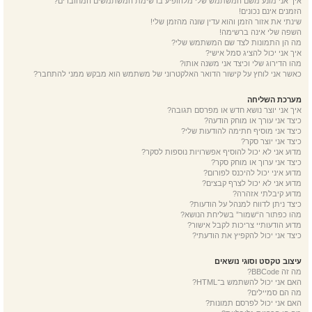
איך אני מונע משם המשתמש שלי מלהופיע ברשימת המשתמשים המחוברים?
הזמנים אינם נכונים!
שינתי את אזור הזמן והוא עדין שונה מהזמן שלי!
השפה שלי אינה ברשימה!
מה הן התמונות לצד שם המשתמש שלי?
איך אני יכול להציג סמל אישי?
מהו הדירוג שלי וכיצד אני משנה אותו?
כאשר אני לוחץ על קישור הדואר האלקטרוני של משתמש הוא מבקש ממני להתחבר?
מערכת השליחה
איך אני יוצר נושא חדש או מפרסם תגובה?
כיצד אני עורך או מוחק הודעה?
כיצד אני מוסיף חתימה להודעות שלי?
כיצד אני יוצר סקר?
מדוע אני לא יכול להוסיף אפשרויות נוספות לסקר?
כיצד אני ערוך או מוחק סקר?
מדוע איני יכול להיכנס לפורום?
מדוע אני לא יכול לצרף קבצים?
מדוע קיבלתי אזהרה?
כיצד ניתן לדווח למנהל על הודעות?
מהו כפתור ה“שמור” בשליחת הנושא?
מדוע הודעותיי צריכות לקבל אישור?
כיצד אני יכול להקפיץ את הודעתי?
עיצוב טקסט וסוגי נושאים
מה זה BBCode?
האם אני יכול להשתמש ב־HTML?
מה הם סמיילים?
האם אני יכול לפרסם תמונות?