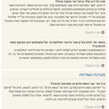
מהו הדירוג שלי וכיצד אני משנה אותו?
דירוגים, אשר מופיעים תחת שם המשתמש שלך, מציינים את מספר ההודעות אשר
שלחת או מזהים משתמשים מסוימים, למשל מנהלים או מנהלים ראשיים. כעיקרון,
אינך יכול לשנות את הנוסח של כל אחד מדירוגי המערכת באופן ישיר מפני שהם
נקבעים על־ידי המנהל הראשי של המערכת. אנא אל תפגע במערכת על־ידי שליחת
הודעות מיותרות רק כדי הגדיל את הדירוג שלך. רוב המערכות לא יאפשרו זאת והמנהל
או המנהל הראשי יקטין את מונה ההודעות שלך.
חזרה למעלה
כאשר אני לוחץ על קישור הדואר האלקטרוני של משתמש הוא מבקש ממני
להתחבר?
רק משתמשים רשומים יכולים לשלוח לחברי הפורום הודעות לדואר האלקטרוני
באמצעות טופס השליחה במערכת, וזאת עם מנהלי המערכת מאפשרים עזר זה. זה
מונע משליחת הודעות ספאם והודעות היכולות לפגוע במשתמשי המערכת.
חזרה למעלה
מערכת השליחה
איך אני יוצר נושא חדש או מפרסם תגובה?
כדי לפרסם נושא חדש בפורום, לחץ על "נושא חדש". כדי להגיב לנושא, לחץ על "פרסם
תגובה". ייתכן שתצטרך להירשם לפני שתוכל לשלוח הודעה.רשימת ההרשאות שלך
בכל פורום זמינה בתחתית מסכי פורום ונושא. לדוגמא: אתה יכול לשלוח נושאים
חדשים, אתה יכול לצרף קבצים להודעות, וכן הלאה.
חזרה למעלה