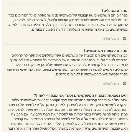
מה הם מנהלים?
מנהלים הם משתמשים (או קבוצות של משתמשים) אשר מפקחים על הפורומים בכל
יום. יש להם את ההרשאות לערוך ולמחוק הודעות ולנעול, לשחרר נעילה, להעביר,
למחוק ולפצל נושאים בפורום אותו הם מנהלים. בדרך כלל, מנהלים נקבעו כדי למנוע
ממשתמשים מלצאת מהנושא או משליחת הודעות הפוגעות בפורום.
חזרה למעלה
מה הם קבוצות משתמשים?
קבוצות משתמשים הם קבוצות של משתמשים אשר מחלקים את הקהילה לחלקים
הניתנים לניהול על־ידי המנהלים הראשיים של המערכת. כל משתמש יכול להשתייך
לכמה קבוצות ולכל קבוצה יכולות להיקבע ההרשאות שלה. הן מספקות דרך קלה
למנהלים ראשיים לשנות הרשאות להרבה משתמשים בפעם אחת, כמו שינוי הרשאות
מנהל וקביעת גישות למשתמשים לפורומים פרטיים.
חזרה למעלה
היכן נמצאות קבוצות המשתמשים וכיצד אני מצטרף לאחת?
אתה יכול לצפות בכל קבוצות המשתמשים דרך הקישור “קבוצות משתמשים” בלוח
הבקרה למשתמש שלך. אם תרצה להצטרף לאחת, המשך על־ידי לחיצה על הכפתור
המתאים. לא כל הקבוצות בעלות גישה פתוחה. כמה יכולות לדרוש אישור להצטרפות,
כמה יכולות להיות סגורות וכמה יכולות אף להסתיר את חברי הקבוצה. אם הקבוצה
פתוחה, אתה יכול להצטרף אליה על־ידי לחיצה על הכפתור המתאים. אם קבוצה
דורשת אישור להצטרפות תוכל לבקש להצטרף על־ידי לחיצה על הכפתור המתאים.
ראש קבוצת המשתמשים צריך לאשר את בקשתך ויכול לשאול אותך מדוע אתה רוצה