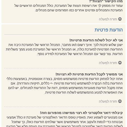
מהו הקישור “הצוות”?
עמוד זה מספק לך את רשימת הצוות של המערכת, כולל המנהלים הראשיים של
המערכת והמנהלים ופרטים אחרים כמו הפורומים שהם מנהלים.
חזרה למעלה
הודעות פרטיות
אני לא יכול לשלוח הודעות פרטיות!
ישנן שלוש סיבות לכך: אינך רשום ו/או מחובר, המנהל הראשי של המערכת כיבה את
ההודעות הפרטיות למערכת כולה, או המנהל הראשי של המערכת מונע ממך משליחת
הודעות. צור קשר עם המנהל הראשי של המערכת למידע נוסף.
חזרה למעלה
אני ממשיך לקבל הודעות פרטיות לא רצויות!
אתה יכול למחוק הודעות פרטיות ממשתמש מסוים, בצורה אוטומטית, באמצעות כללי
ההודעות בלוח הבקרה למשתמש (הודעות פרטיות -> כללים, תיקיות והגדרות). אם
אתה מקבל הודעות פוגעניות ממשתמש מסוים, דווח על ההודעות למנהלים. יש להם
את האפשרות למנוע מהמשתמש לשלוח הודעות פרטיות.
חזרה למעלה
קיבלתי דואר אלקטרוני לא רצוי ממישהו מהפורום הזה!
אנו מצטערים לשמוע זאת. מאפיין טופס הדואר האלקטרוני של מערכת זו כולל אמצעי
אבטחה כדי לנסות ולעקוב אחר משתמשים אשר שולחים הודעות כאלו, כך שתוכל
לשלוח הודעת דואר אלקטרוני למנהל הראשי של המערכת עם העתק מלא של הודעה