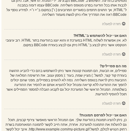
מסוימים בהודעה. השימוש ב־BBCode נקבע על־ידי המנהל הראשי, אבל ניתן גם
לכבות אותו בכל הודעה בפרט מטופס השליחה. BBCode עצמו דומה במבנה
ל־HTML, אך התגים תחמים בסוגריים המרובעים [ ו־] במקום ב־< ו־>. למידע נוסף על
BBCode ראה את המדריך אליו ניתן לגשת מעמוד השליחה.
חזרה למעלה
האם אני יכול להשתמש ב־HTML?
לא. אין אפשרות לשלוח HTML במערכת זו והוא יוצג בהודעות בתור HTML. רוב עיצובי
הטקסט אשר ניתן לבצע ב־HTML ניתן גם לבצע בעזרת BBCode במקום.
חזרה למעלה
מה הם סמיילים?
סמיילים, או הבעות, הם תמונות קטנות אשר ניתן להשתמש בהם כדי להביע הרגשה
בעזרת קוד קצר, למשל :) מציין שמח, בעוד :( מסמן עצוב. את הרשימה המלאה של
ההבעות ניתן לראות בטופס השליחה. נסה לא להגזים בסמיילים, מפני שהם יכולים
להפוך את ההודעה ללא קריאה ומנהל יכול להוציא אותם או להסיר את ההודעה
בשלמותה. המנהל הראשי של המערכת יכול גם לקבוע הגבלה למספר הסמיילים אשר
תוכל להוסיף להודעות.
חזרה למעלה
האם אני יכול לפרסם תמונות?
כן, ניתן להציג תמונות בהודעות שלך. אם המנהל הראשי מאפשר צירוף קבצים, תוכל
גם להעלות את התמונה למערכת. אחרת, אתה חייב לקשר לתמונה המאוחסנת בשרת
רחוק הנגיש לכולם, למשל http://www.example.com/my-picture.gif. אינך יכול לקשר