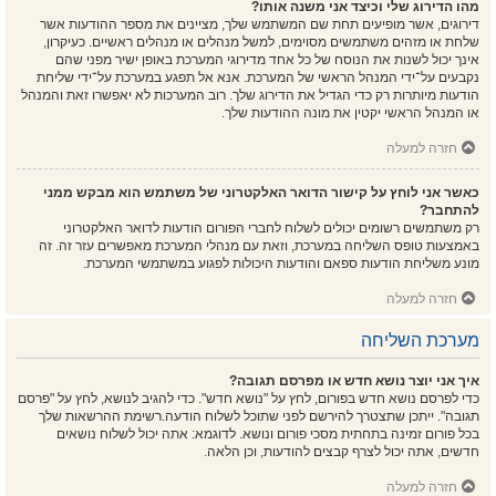
מהו הדירוג שלי וכיצד אני משנה אותו?
דירוגים, אשר מופיעים תחת שם המשתמש שלך, מציינים את מספר ההודעות אשר
שלחת או מזהים משתמשים מסוימים, למשל מנהלים או מנהלים ראשיים. כעיקרון,
אינך יכול לשנות את הנוסח של כל אחד מדירוגי המערכת באופן ישיר מפני שהם
נקבעים על־ידי המנהל הראשי של המערכת. אנא אל תפגע במערכת על־ידי שליחת
הודעות מיותרות רק כדי הגדיל את הדירוג שלך. רוב המערכות לא יאפשרו זאת והמנהל
או המנהל הראשי יקטין את מונה ההודעות שלך.
חזרה למעלה
כאשר אני לוחץ על קישור הדואר האלקטרוני של משתמש הוא מבקש ממני
להתחבר?
רק משתמשים רשומים יכולים לשלוח לחברי הפורום הודעות לדואר האלקטרוני
באמצעות טופס השליחה במערכת, וזאת עם מנהלי המערכת מאפשרים עזר זה. זה
מונע משליחת הודעות ספאם והודעות היכולות לפגוע במשתמשי המערכת.
חזרה למעלה
מערכת השליחה
איך אני יוצר נושא חדש או מפרסם תגובה?
כדי לפרסם נושא חדש בפורום, לחץ על "נושא חדש". כדי להגיב לנושא, לחץ על "פרסם
תגובה". ייתכן שתצטרך להירשם לפני שתוכל לשלוח הודעה.רשימת ההרשאות שלך
בכל פורום זמינה בתחתית מסכי פורום ונושא. לדוגמא: אתה יכול לשלוח נושאים
חדשים, אתה יכול לצרף קבצים להודעות, וכן הלאה.
חזרה למעלה