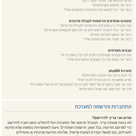
מדוע החיפוש שלי מחזיר עמוד ריק!?
כיצד אני מחפש משתמשים?
כיצד אני יכול למצוא את ההודעות והנושאים שלי?
נושאים מועדפים והרשמות לקבלת עדכונים
מה ההבדל בין מועדפים והרשמות לקבלת עדכונים?
כיצד אני יכול להוסיף למועדפים או להירשם לנושאים ספציפיים?
כיצד אני נרשם לפורום מסוים?
כיצד אני מסיר את ההרשמות שלי?
קבצים מצורפים
אלו מין קבצים מצורפים ניתנים לצירוף במערכת זו?
כיצד אני מוצא את כל הקבצים המצורפים שלי?
מערכת phpBB
מי תכנן וכתב את תוכנת הפורומים?
מדוע אפשרות כזו או אחרת לא קיימת?
למי אני פונה במקרים של חשד לעברה על החוק/ניצול לרעה של המערכת?
איך אני יוצר קשר עם מנהל הפורומים?
התחברות והרשמה למערכת
מדוע אני צריך להירשם?
לא בטוח שאתה צריך. המנהל הראשי של המערכת יכול להחליט האם חובה להירשם
כדי לפרסם הודעות. בכל אופן, הרשמה תפתח לך גישה לאפשרויות נוספות שלא זמינות
לאורחים, כמו למשל הגדרת תמונת פרופיל, שליחת הודעות פרטיות או אימיילים