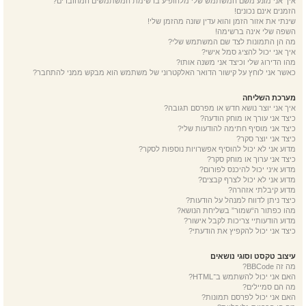
איך אני מונע משם המשתמש שלי מלהופיע ברשימת המשתמשים המחוברים?
הזמנים אינם נכונים!
שינתי את אזור הזמן והוא עדין שונה מהזמן שלי!
השפה שלי אינה ברשימה!
מה הן התמונות לצד שם המשתמש שלי?
איך אני יכול להציג סמל אישי?
מהו הדירוג שלי וכיצד אני משנה אותו?
כאשר אני לוחץ על קישור הדואר האלקטרוני של משתמש הוא מבקש ממני להתחבר?
מערכת השליחה
איך אני יוצר נושא חדש או מפרסם תגובה?
כיצד אני עורך או מוחק הודעה?
כיצד אני מוסיף חתימה להודעות שלי?
כיצד אני יוצר סקר?
מדוע אני לא יכול להוסיף אפשרויות נוספות לסקר?
כיצד אני ערוך או מוחק סקר?
מדוע איני יכול להיכנס לפורום?
מדוע אני לא יכול לצרף קבצים?
מדוע קיבלתי אזהרה?
כיצד ניתן לדווח למנהל על הודעות?
מהו כפתור ה“שמור” בשליחת הנושא?
מדוע הודעותיי צריכות לקבל אישור?
כיצד אני יכול להקפיץ את הודעתי?
עיצוב טקסט וסוגי נושאים
מה זה BBCode?
האם אני יכול להשתמש ב־HTML?
מה הם סמיילים?
האם אני יכול לפרסם תמונות?