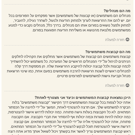
מה הם מנהלים?
מנהלים הם משתמשים (או קבוצות של משתמשים) אשר מפקחים על הפורומים בכל
יום. יש להם את ההרשאות לערוך ולמחוק הודעות ולנעול, לשחרר נעילה, להעביר,
למחוק ולפצל נושאים בפורום אותו הם מנהלים. בדרך כלל, מנהלים נקבעו כדי למנוע
ממשתמשים מלצאת מהנושא או משליחת הודעות הפוגעות בפורום.
חזרה למעלה
מה הם קבוצות משתמשים?
קבוצות משתמשים הם קבוצות של משתמשים אשר מחלקים את הקהילה לחלקים
הניתנים לניהול על־ידי המנהלים הראשיים של המערכת. כל משתמש יכול להשתייך
לכמה קבוצות ולכל קבוצה יכולות להיקבע ההרשאות שלה. הן מספקות דרך קלה
למנהלים ראשיים לשנות הרשאות להרבה משתמשים בפעם אחת, כמו שינוי הרשאות
מנהל וקביעת גישות למשתמשים לפורומים פרטיים.
חזרה למעלה
היכן נמצאות קבוצות המשתמשים וכיצד אני מצטרף לאחת?
אתה יכול לצפות בכל קבוצות המשתמשים דרך הקישור “קבוצות משתמשים” בלוח
הבקרה למשתמש שלך. אם תרצה להצטרף לאחת, המשך על־ידי לחיצה על הכפתור
המתאים. לא כל הקבוצות בעלות גישה פתוחה. כמה יכולות לדרוש אישור להצטרפות,
כמה יכולות להיות סגורות וכמה יכולות אף להסתיר את חברי הקבוצה. אם הקבוצה
פתוחה, אתה יכול להצטרף אליה על־ידי לחיצה על הכפתור המתאים. אם קבוצה
דורשת אישור להצטרפות תוכל לבקש להצטרף על־ידי לחיצה על הכפתור המתאים.
ראש קבוצת המשתמשים צריך לאשר את בקשתך ויכול לשאול אותך מדוע אתה רוצה