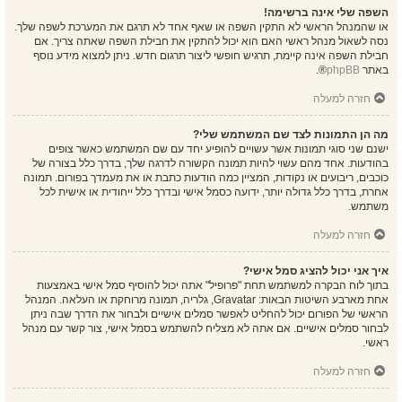
השפה שלי אינה ברשימה!
או שהמנהל הראשי לא התקין השפה או שאף אחד לא תרגם את המערכת לשפה שלך.
נסה לשאול מנהל ראשי האם הוא יכול להתקין את חבילת השפה שאתה צריך. אם
חבילת השפה אינה קיימת, תרגיש חופשי ליצור תרגום חדש. ניתן למצוא מידע נוסף
באתר
phpBB
®.
חזרה למעלה
מה הן התמונות לצד שם המשתמש שלי?
ישנם שני סוגי תמונות אשר עשויים להופיע יחד עם שם המשתמש כאשר צופים
בהודעות. אחד מהם עשוי להיות תמונה הקשורה לדרגה שלך, בדרך כלל בצורה של
כוכבים, ריבועים או נקודות, המציין כמה הודעות כתבת או את מעמדך בפורום. תמונה
אחרת, בדרך כלל גדולה יותר, ידועה כסמל אישי ובדרך כלל ייחודית או אישית לכל
משתמש.
חזרה למעלה
איך אני יכול להציג סמל אישי?
בתוך לוח הבקרה למשתמש תחת "פרופיל" אתה יכול להוסיף סמל אישי באמצעות
אחת מארבע השיטות הבאות: Gravatar, גלריה, תמונה מרוחקת או העלאה. המנהל
הראשי של הפורום יכול להחליט לאפשר סמלים אישיים ולבחור את הדרך שבה ניתן
לבחור סמלים אישיים. אם אתה לא מצליח להשתמש בסמל אישי, צור קשר עם מנהל
ראשי.
חזרה למעלה