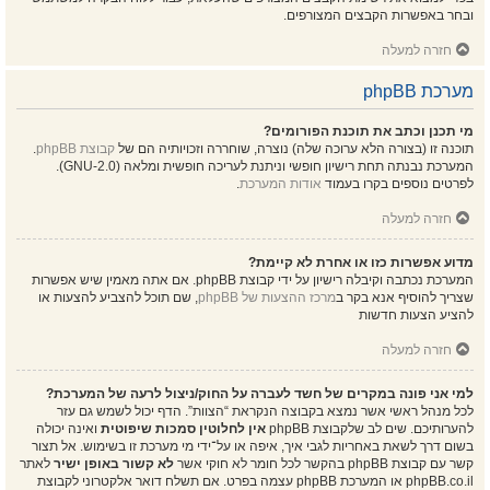
ובחר באפשרות הקבצים המצורפים.
חזרה למעלה
מערכת phpBB
מי תכנן וכתב את תוכנת הפורומים?
תוכנה זו (בצורה הלא ערוכה שלה) נוצרה, שוחררה וזכויותיה הם של
קבוצת phpBB
.
המערכת נבנתה תחת רישיון חופשי וניתנת לעריכה חופשית ומלאה (GNU-2.0).
לפרטים נוספים בקרו בעמוד
אודות המערכת
.
חזרה למעלה
מדוע אפשרות כזו או אחרת לא קיימת?
המערכת נכתבה וקיבלה רישיון על ידי קבוצת phpBB. אם אתה מאמין שיש אפשרות
שצריך להוסיף אנא בקר ב
מרכז ההצעות של phpBB
, שם תוכל להצביע להצעות או
להציע הצעות חדשות
חזרה למעלה
למי אני פונה במקרים של חשד לעברה על החוק/ניצול לרעה של המערכת?
לכל מנהל ראשי אשר נמצא בקבוצה הנקראת “הצוות”. הדף יכול לשמש גם עזר
להערותיכם. שים לב שלקבוצת phpBB
אין לחלוטין סמכות שיפוטית
ואינה יכולה
בשום דרך לשאת באחריות לגבי איך, איפה או על־ידי מי מערכת זו בשימוש. אל תצור
קשר עם קבוצת phpBB בהקשר לכל חומר לא חוקי אשר
לא קשור באופן ישיר
לאתר
phpBB.co.il או המערכת phpBB עצמה בפרט. אם תשלח דואר אלקטרוני לקבוצת