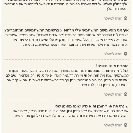
שלך בחלק העליון של דפי מערכת הפורומים. מערכת זו תאפשר לך לשנות את ההגדרות
וההעדפות שלך.
חזרה למעלה
איך אני מונע משם המשתמש שלי מלהופיע ברשימת המשתמשים המחוברים?
בעזרת לוח הבקרה למשתמש, תחת הכותרת “אפשרויות מערכת”,אתה תמצא אפשרות
הסתר את מצבי כמחובר
. הפעל אפשרות זו
כן
ורק מנהלי המערכת, מנהלי פורומים
ואתה עצמך תהיו אלה שיראו אותך מחובר. אתה תספר כמשתמש מוסתר.
חזרה למעלה
הזמנים אינם נכונים!
יכול להיות שהזמן המוצג שונה מהזמנים באזורך. אם זאת הבעיה, בקר בלוח הבקרה
למשתמש ושנה את הזמן על פי אזורך, לדוגמה לונדון, פאריס, ניו יורק, וכדומה. שים לב
ששינוי אזור הזמן, כמו רוב ההגדרות, ניתן אך ורק למשתמשים רשומים. אם אינך רשום
במערכת, זה הזמן הנכון להירשם.
חזרה למעלה
שינתי את אזור הזמן והוא עדין שונה מהזמן שלי!
אם אתה בטוח שהגדרת את אזור הזמן נכון והזמן עדין אינו מכוון כראוי, אז כנראה
והשעה המוגדרת בשרת אינה נכונה. אנא יידע מנהל ראשי כדי לתקן את הבעיה
חזרה למעלה