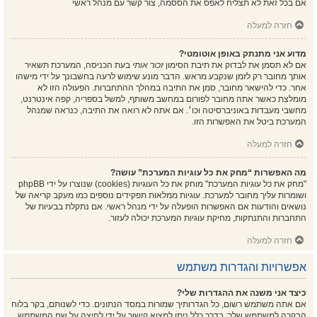
אם בכל זאת לא תצליח לאפס את הססמה, צור קשר עם מנהל ראשי
חזרה למעלה
מדוע אני מתנתק באופן אוטומטי?
אם לא תסמן את לבדוק את תיבת הסימון
זכור אותי
בעת הכניסה, המערכת תשאיר
אותך מחובר רק לזמן שנקבע מראש. הדבר מונע שימוש לרעה בחשבונך על ידי מישהו
אחר. כדי להישאר מחובר, סמן את התיבה במהלך ההתחברות. הפעולה הזו לא
מומלצת כאשר אתה מחובר לפורום במחשב משותף, למשל בספריה, קפה אינטרנט,
מחשבי מעבדות באוניברסיטה וכו׳. אם אתה לא רואה את התיבה, כנראה שמנהל
המערכת ביטל את האפשרות הזו.
חזרה למעלה
מה האפשרות “מחק את כל עוגיות המערכת” עושה?
"מחק את כל עוגיות המערכת" מוחק את כל העוגיות (cookies) שנוצרו על ידי phpBB
ושומרות עליך מחובר למערכת. עוגיות ממלאות תפקידים נוספים כמו מעקב קריאה של
נושאים והודעות אם האפשרות הופעלה על ידי מנהל ראשי. אם נתקלת בבעיות של
התחברות והתנתקות, מחיקת עוגיות המערכת יכולה לעזור.
חזרה למעלה
אפשרויות והגדרות משתמש
כיצד אני משנה את ההגדרות שלי?
אם אתה משתמש רשום, כל הגדרותיך שמורות במסד הנתונים. כדי לשנותם, בקר בלוח
הבקרה למשתמש שלך; בדרך כלל ניתן למצוא קישור על ידי לחיצה על שם המשתמש