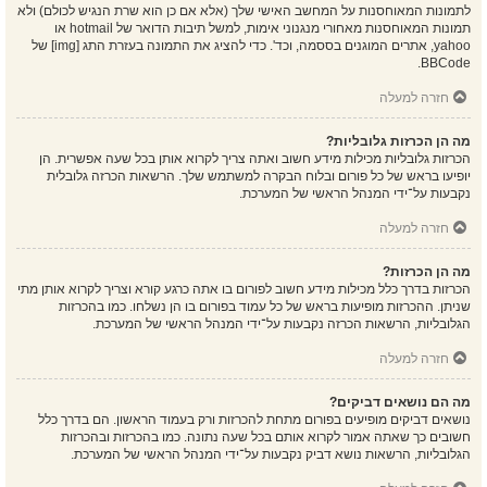
לתמונות המאוחסנות על המחשב האישי שלך (אלא אם כן הוא שרת הנגיש לכולם) ולא
תמונות המאוחסנות מאחורי מנגנוני אימות, למשל תיבות הדואר של hotmail או
yahoo, אתרים המוגנים בססמה, וכד'. כדי להציג את התמונה בעזרת התג [img] של
BBCode.
חזרה למעלה
מה הן הכרזות גלובליות?
הכרזות גלובליות מכילות מידע חשוב ואתה צריך לקרוא אותן בכל שעה אפשרית. הן
יופיעו בראש של כל פורום ובלוח הבקרה למשתמש שלך. הרשאות הכרזה גלובלית
נקבעות על־ידי המנהל הראשי של המערכת.
חזרה למעלה
מה הן הכרזות?
הכרזות בדרך כלל מכילות מידע חשוב לפורום בו אתה כרגע קורא וצריך לקרוא אותן מתי
שניתן. ההכרזות מופיעות בראש של כל עמוד בפורום בו הן נשלחו. כמו בהכרזות
הגלובליות, הרשאות הכרזה נקבעות על־ידי המנהל הראשי של המערכת.
חזרה למעלה
מה הם נושאים דביקים?
נושאים דביקים מופיעים בפורום מתחת להכרזות ורק בעמוד הראשון. הם בדרך כלל
חשובים כך שאתה אמור לקרוא אותם בכל שעה נתונה. כמו בהכרזות ובהכרזות
הגלובליות, הרשאות נושא דביק נקבעות על־ידי המנהל הראשי של המערכת.