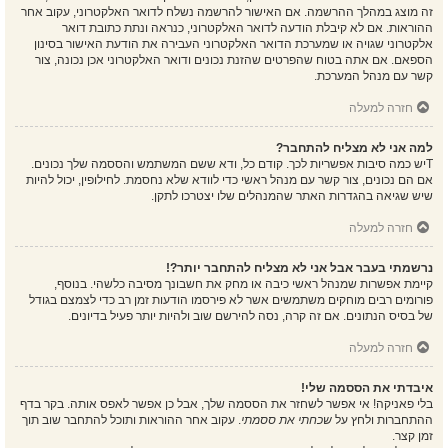
זה מוצג במהלך ההרשמה. אם האישור להרשמה נשלח לדואר האלקטרוני, עקוב אחר
ההוראות. אם לא קיבלת הודעה לדואר האלקטרוני, כנראה ונתת כתובת דואר
אלקטרוני שגויה או שמערכת הדואר האלקטרוני העבירה את הודעת האישור בסינון
הספאם. אם אתה בטוח שהפרטים שהזנת נכונים ודואר האלקטרוני אכן נכונה, צור
קשר עם מנהל המערכת.
חזרה למעלה
למה אני לא מצליח להתחבר?
Tיש כמה סיבות אפשריות לכך. קודם כל, ודא ששם המשתמש והססמה שלך נכונים.
אם הם נכונים, צור קשר עם מנהל ראשי כדי לוודא שלא נחסמת. לחילופין, יכול להיות
שיש שגיאה בהגדרות האתר שהמנהלים שלו יצטרכו לתקן.
חזרה למעלה
נרשמתי בעבר אבל אני לא מצליח להתחבר יותר?!
קיימת אפשרות שמנהל ראשי כיבה או מחק את חשבונך מסיבה כלשהי. בנוסף,
פורומים רבים מוחקים משתמשים אשר לא פירסמו הודעות זמן רב כדי לצמצם בגודל
של בסיס הנתונים. אם זה קרה, נסה להירשם שוב ולהיות יותר פעיל בדיונים.
חזרה למעלה
איבדתי את הססמה שלי!
בלי פאניקה! אי אפשר לשחזר את הססמה שלך, אבל כן אפשר לאפס אותה. בקר בדף
ההתחברות ולחץ על
שכחתי את ססמתי
. עקוב אחר ההוראות ותוכל להתחבר שוב תוך
זמן קצר.