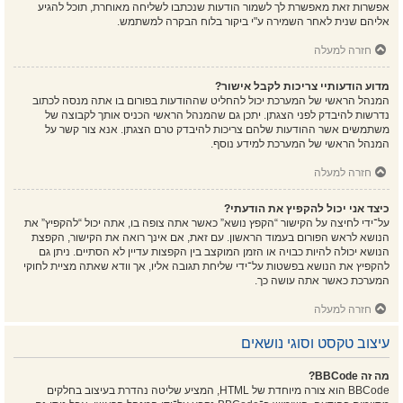
אפשרות זאת מאפשרת לך לשמור הודעות שנכתבו לשליחה מאוחרת, תוכל להגיע
אליהם שנית לאחר השמירה ע"י ביקור בלוח הבקרה למשתמש.
חזרה למעלה
מדוע הודעותיי צריכות לקבל אישור?
המנהל הראשי של המערכת יכול להחליט שההודעות בפורום בו אתה מנסה לכתוב
נדרשות להיבדק לפני הצגתן. יתכן גם שהמנהל הראשי הכניס אותך לקבוצה של
משתמשים אשר ההודעות שלהם צריכות להיבדק טרם הצגתן. אנא צור קשר על
המנהל הראשי של המערכת למידע נוסף.
חזרה למעלה
כיצד אני יכול להקפיץ את הודעתי?
על־ידי לחיצה על הקישור “הקפץ נושא” כאשר אתה צופה בו, אתה יכול “להקפיץ” את
הנושא לראש הפורום בעמוד הראשון. עם זאת, אם אינך רואה את הקישור, הקפצת
הנושא יכולה להיות כבויה או הזמן המוקצב בין הקפצות עדיין לא הסתיים. ניתן גם
להקפיץ את הנושא בפשטות על־ידי שליחת תגובה אליו, אך וודא שאתה מציית לחוקי
המערכת כאשר אתה עושה כך.
חזרה למעלה
עיצוב טקסט וסוגי נושאים
מה זה BBCode?
BBCode הוא צורה מיוחדת של HTML, המציע שליטה נהדרת בעיצוב בחלקים