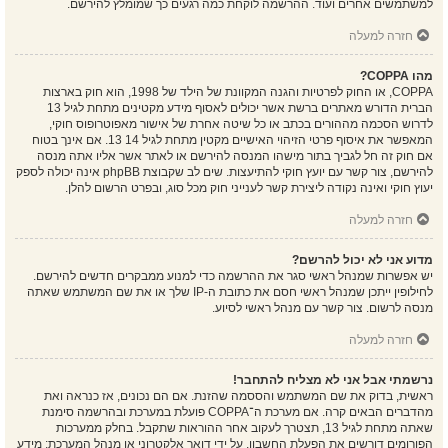
למשתמשים אחרים ועוד. ההרשמה לוקחת כמה רגעים כך שמומלץ להירשם.
חזרה למעלה
מהו COPPA?
COPPA, או החוק לפרטיות והגנה המקוונת של הילד של 1998, הוא חוק בארצות
הברית הדורש מאתרים ברשת אשר יכולים לאסוף מידע מקטינים מתחת לגיל 13
לדרוש הסכמה מההורים בכתב או כל שיטה אחרת של אישור מאפוטרופוס חוקי,
המאפשר את איסוף פרטי הזיהוי האישיים מקטין מתחת לגיל 14 13. אם אינך בטוח
אם חוק זה חל לגביך בתור מישהו המנסה להירשם או לאתר אשר אליו אתה מנסה
להירשם, צור קשר עם יועץ חוקי להתיעצות. שים לב שקבוצת phpBB אינה יכולה לספק
יעוץ חוקי ואינה נקודה ליצירת קשר לענייני חוק מכל סוג, ובפרט הרשום להלן.
חזרה למעלה
מדוע אני לא יכול להרשם?
יש אפשרות שמנהל ראשי סגר את ההרשמה כדי למנוע ממבקרים חדשים להירשם.
לחילופין ייתכן שמנהל ראשי חסם את כתובת ה-IP שלך או את שם המשתמש שאתה
מנסה לרשום. צור קשר עם מנהל ראשי לסיוע.
חזרה למעלה
נרשמתי אבל אני לא מצליח להתחבר!
ראשית, בדוק את שם המשתמש והססמה שהזנת. אם הם נכונים, אז כנראה ואת
מהדברים הבאים קרה. אם מערכת ה־COPPA פועלת במערכת ובהרשמה סימנת
שאתה מתחת לגיל 13, תצטרך לעקוב אחר ההוראות שתקבל. בחלק ממערכות
הפורומים דורשים את הפעלת החשבון, על ידי דואר אלקטרוני או מנהל המערכת; מידע