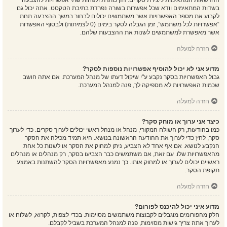
ההרשאות המתאימות ליצירת סקרים. הזן כותרת ולפחות שתי אפשרויות להצבעה
בשדות המתאימים וודא שכל אפשרות בשורה נפרדת בתיבת הטקסט. אתה יכול גם
לקבוע את מספר האפשרויות אשר משתמשים יכולים לבחור במשך ההצבעה תחת
“אפשרויות לכל משתמש”, זמן הגבלה לסקר בימים (0 לצמיתות) ולבסוף האפשרות
אשר מאפשרת למשתמשים לשנות את ההצבעות שלהם.
חזרה למעלה
מדוע אני לא יכול להוסיף אפשרויות נוספות לסקר?
גבול האפשרויות בסקר נקבע ע"י שיקול דעתו של מנהל המערכת. אם אתה חושב
שכמות האפשרויות לא מספיקה לך, פנה למנהל המערכת.
חזרה למעלה
כיצד אני ערוך או מוחק סקר?
כמו בהודעות, רק השולח המקורי, מנהל או מנהל ראשי יכולים לערוך סקרים. כדי לערוך
סקר, לחץ כדי לערוך את ההודעה הראשונה בנושא. היא תמיד מכילה את הסקר
הנקבע לנושא. אם אף אחד לא הצביע, ניתן למחוק את הסקר או לשנות כל אחת
מהאפשרויות שלו. עם זאת, אם משתמשים כבר הצביעו בסקר, רק מנהלים או מנהלים
ראשיים יכולים לערוך או למחוק אותו. כך נמנע מאפשרויות הסקר להשתנות באמצע
תקופת הסקר.
חזרה למעלה
מדוע איני יכול להיכנס לפורום?
חלק מהפורומים מוגבלים לקבוצות משתמשים מסוימות. בכדי לצפות, לקרוא, לשלוח או
לערוך אתה צריך גישות מסוימות, פנה למנהל המערכת בשביל לקבלם.