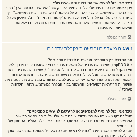
כיצד אני יכול למצוא את ההודעות והנושאים שלי?
ניתן לאחזר את ההודעות שלך על-ידי לחיצה על הקישור "הצג את ההודעות שלך" בתוך
לוח הבקרה למשתמש או על ידי לחיצה על הקישור "חפש את הודעות המשתמש" דרך
עמוד הפרופיל שלך או על ידי לחיצה על תפריט "קישורים מהירים" בחלק העליון של כל
דף. כדי לחפש את הנושאים שלך, השתמש בעמוד החיפוש המתקדם ומלא את
האפשרויות המתאימות.
חזרה למעלה
נושאים מועדפים והרשמות לקבלת עדכונים
מה ההבדל בין מועדפים והרשמות לקבלת עדכונים?
ב-phpBB 3.0, שמירה למועדפים של נושאים עבדה בדומה למועדפים בדפדפן - לא
היית מקבל התראות על עדכונים בנושאים. החל מגרסה 3.1, שמירה למועדפים דומה
יותר להרשמה לנושא. תוכל לקבל התראות כאשר הנושא מתעדכן. הרשמה לפורום,
לעומת זאת, תעדכן אותך כאשר ישר עדכונים לנושא או פורום במערכת. ניתן לשנות את
אפשרויות ההתראות למועדפים והרשמות בלוח הבקרה למשתמש, תחת ״העדפות
מערכת״.
חזרה למעלה
כיצד אני יכול להוסיף למועדפים או להירשם לנושאים ספציפיים?
תוכל להוסיף נושא ספציפי למועדפים או להירשם אליו על ידי לחיצה על הקישור
המתאים בתפריט "אפשרויות נושא", הממוקם לנוחותך לצד חלקו העליון והתחתון של
דיון בנושא.
תגובה לנושא כאשר התיבה "הודע לי כאשר תגובה נשלחת" מסומנת גם תרשום אותך
לקבל עדכונים מהנושא.