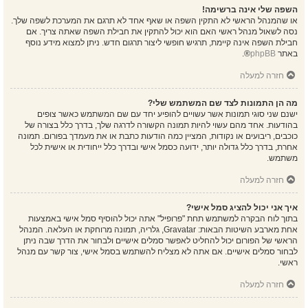
השפה שלי אינה ברשימה!
או שהמנהל הראשי לא התקין השפה או שאף אחד לא תרגם את המערכת לשפה שלך.
נסה לשאול מנהל ראשי האם הוא יכול להתקין את חבילת השפה שאתה צריך. אם
חבילת השפה אינה קיימת, תרגיש חופשי ליצור תרגום חדש. ניתן למצוא מידע נוסף
באתר
phpBB
®.
חזרה למעלה
מה הן התמונות לצד שם המשתמש שלי?
ישנם שני סוגי תמונות אשר עשויים להופיע יחד עם שם המשתמש כאשר צופים
בהודעות. אחד מהם עשוי להיות תמונה הקשורה לדרגה שלך, בדרך כלל בצורה של
כוכבים, ריבועים או נקודות, המציין כמה הודעות כתבת או את מעמדך בפורום. תמונה
אחרת, בדרך כלל גדולה יותר, ידועה כסמל אישי ובדרך כלל ייחודית או אישית לכל
משתמש.
חזרה למעלה
איך אני יכול להציג סמל אישי?
בתוך לוח הבקרה למשתמש תחת "פרופיל" אתה יכול להוסיף סמל אישי באמצעות
אחת מארבע השיטות הבאות: Gravatar, גלריה, תמונה מרוחקת או העלאה. המנהל
הראשי של הפורום יכול להחליט לאפשר סמלים אישיים ולבחור את הדרך שבה ניתן
לבחור סמלים אישיים. אם אתה לא מצליח להשתמש בסמל אישי, צור קשר עם מנהל
ראשי.
חזרה למעלה