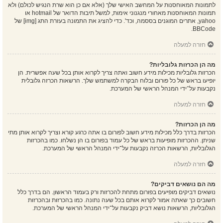
לתמונות המאוחסנות על המחשב האישי שלך (אלא אם כן הוא שרת הנגיש לכולם) ולא
תמונות המאוחסנות מאחורי מנגנוני אימות, למשל תיבות הדואר של hotmail או
yahoo, אתרים המוגנים בססמה, וכד'. כדי להציג את התמונה בעזרת התג [img] של
BBCode.
חזרה למעלה
מה הן הכרזות גלובליות?
הכרזות גלובליות מכילות מידע חשוב ואתה צריך לקרוא אותן בכל שעה אפשרית. הן
יופיעו בראש של כל פורום ובלוח הבקרה למשתמש שלך. הרשאות הכרזה גלובלית
נקבעות על־ידי המנהל הראשי של המערכת.
חזרה למעלה
מה הן הכרזות?
הכרזות בדרך כלל מכילות מידע חשוב לפורום בו אתה כרגע קורא וצריך לקרוא אותן מתי
שניתן. ההכרזות מופיעות בראש של כל עמוד בפורום בו הן נשלחו. כמו בהכרזות
הגלובליות, הרשאות הכרזה נקבעות על־ידי המנהל הראשי של המערכת.
חזרה למעלה
מה הם נושאים דביקים?
נושאים דביקים מופיעים בפורום מתחת להכרזות ורק בעמוד הראשון. הם בדרך כלל
חשובים כך שאתה אמור לקרוא אותם בכל שעה נתונה. כמו בהכרזות ובהכרזות
הגלובליות, הרשאות נושא דביק נקבעות על־ידי המנהל הראשי של המערכת.