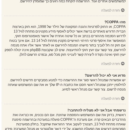
למשתמשים אחרים ועוד. ההרשמה לוקחת כמה רגעים כך שמומלץ להירשם.
חזרה למעלה
מהו COPPA?
COPPA, או החוק לפרטיות והגנה המקוונת של הילד של 1998, הוא חוק בארצות
הברית הדורש מאתרים ברשת אשר יכולים לאסוף מידע מקטינים מתחת לגיל 13
לדרוש הסכמה מההורים בכתב או כל שיטה אחרת של אישור מאפוטרופוס חוקי,
המאפשר את איסוף פרטי הזיהוי האישיים מקטין מתחת לגיל 14 13. אם אינך בטוח
אם חוק זה חל לגביך בתור מישהו המנסה להירשם או לאתר אשר אליו אתה מנסה
להירשם, צור קשר עם יועץ חוקי להתיעצות. שים לב שקבוצת phpBB אינה יכולה לספק
יעוץ חוקי ואינה נקודה ליצירת קשר לענייני חוק מכל סוג, ובפרט הרשום להלן.
חזרה למעלה
מדוע אני לא יכול להרשם?
יש אפשרות שמנהל ראשי סגר את ההרשמה כדי למנוע ממבקרים חדשים להירשם.
לחילופין ייתכן שמנהל ראשי חסם את כתובת ה-IP שלך או את שם המשתמש שאתה
מנסה לרשום. צור קשר עם מנהל ראשי לסיוע.
חזרה למעלה
נרשמתי אבל אני לא מצליח להתחבר!
ראשית, בדוק את שם המשתמש והססמה שהזנת. אם הם נכונים, אז כנראה ואת
מהדברים הבאים קרה. אם מערכת ה־COPPA פועלת במערכת ובהרשמה סימנת
שאתה מתחת לגיל 13, תצטרך לעקוב אחר ההוראות שתקבל. בחלק ממערכות
הפורומים דורשים את הפעלת החשבון, על ידי דואר אלקטרוני או מנהל המערכת; מידע