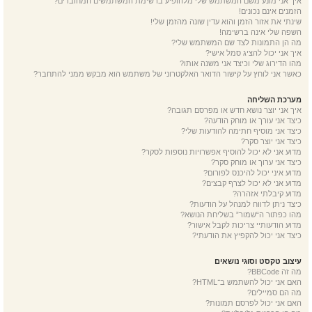
איך אני מונע משם המשתמש שלי מלהופיע ברשימת המשתמשים המחוברים?
הזמנים אינם נכונים!
שינתי את אזור הזמן והוא עדין שונה מהזמן שלי!
השפה שלי אינה ברשימה!
מה הן התמונות לצד שם המשתמש שלי?
איך אני יכול להציג סמל אישי?
מהו הדירוג שלי וכיצד אני משנה אותו?
כאשר אני לוחץ על קישור הדואר האלקטרוני של משתמש הוא מבקש ממני להתחבר?
מערכת השליחה
איך אני יוצר נושא חדש או מפרסם תגובה?
כיצד אני עורך או מוחק הודעה?
כיצד אני מוסיף חתימה להודעות שלי?
כיצד אני יוצר סקר?
מדוע אני לא יכול להוסיף אפשרויות נוספות לסקר?
כיצד אני ערוך או מוחק סקר?
מדוע איני יכול להיכנס לפורום?
מדוע אני לא יכול לצרף קבצים?
מדוע קיבלתי אזהרה?
כיצד ניתן לדווח למנהל על הודעות?
מהו כפתור ה“שמור” בשליחת הנושא?
מדוע הודעותיי צריכות לקבל אישור?
כיצד אני יכול להקפיץ את הודעתי?
עיצוב טקסט וסוגי נושאים
מה זה BBCode?
האם אני יכול להשתמש ב־HTML?
מה הם סמיילים?
האם אני יכול לפרסם תמונות?