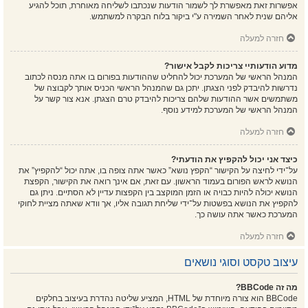
אפשרות זאת מאפשרת לך לשמור הודעות שנכתבו לשליחה מאוחרת, תוכל להגיע
אליהם שנית לאחר השמירה ע"י ביקור בלוח הבקרה למשתמש.
חזרה למעלה
מדוע הודעותיי צריכות לקבל אישור?
המנהל הראשי של המערכת יכול להחליט שההודעות בפורום בו אתה מנסה לכתוב
נדרשות להיבדק לפני הצגתן. יתכן גם שהמנהל הראשי הכניס אותך לקבוצה של
משתמשים אשר ההודעות שלהם צריכות להיבדק טרם הצגתן. אנא צור קשר על
המנהל הראשי של המערכת למידע נוסף.
חזרה למעלה
כיצד אני יכול להקפיץ את הודעתי?
על־ידי לחיצה על הקישור “הקפץ נושא” כאשר אתה צופה בו, אתה יכול “להקפיץ” את
הנושא לראש הפורום בעמוד הראשון. עם זאת, אם אינך רואה את הקישור, הקפצת
הנושא יכולה להיות כבויה או הזמן המוקצב בין הקפצות עדיין לא הסתיים. ניתן גם
להקפיץ את הנושא בפשטות על־ידי שליחת תגובה אליו, אך וודא שאתה מציית לחוקי
המערכת כאשר אתה עושה כך.
חזרה למעלה
עיצוב טקסט וסוגי נושאים
מה זה BBCode?
BBCode הוא צורה מיוחדת של HTML, המציע שליטה נהדרת בעיצוב בחלקים