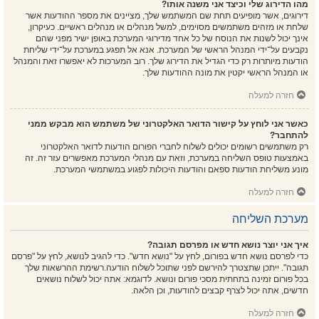
מהו הדירוג שלי וכיצד אני משנה אותו?
דירוגים, אשר מופיעים תחת שם המשתמש שלך, מציינים את מספר ההודעות אשר
שלחת או מזהים משתמשים מסוימים, למשל מנהלים או מנהלים ראשיים. כעיקרון,
אינך יכול לשנות את הנוסח של כל אחד מדירוגי המערכת באופן ישיר מפני שהם
נקבעים על־ידי המנהל הראשי של המערכת. אנא אל תפגע במערכת על־ידי שליחת
הודעות מיותרות רק כדי הגדיל את הדירוג שלך. רוב המערכות לא יאפשרו זאת והמנהל
או המנהל הראשי יקטין את מונה ההודעות שלך.
חזרה למעלה
כאשר אני לוחץ על קישור הדואר האלקטרוני של משתמש הוא מבקש ממני
להתחבר?
רק משתמשים רשומים יכולים לשלוח לחברי הפורום הודעות לדואר האלקטרוני
באמצעות טופס השליחה במערכת, וזאת עם מנהלי המערכת מאפשרים עזר זה. זה
מונע משליחת הודעות ספאם והודעות היכולות לפגוע במשתמשי המערכת.
חזרה למעלה
מערכת השליחה
איך אני יוצר נושא חדש או מפרסם תגובה?
כדי לפרסם נושא חדש בפורום, לחץ על "נושא חדש". כדי להגיב לנושא, לחץ על "פרסם
תגובה". ייתכן שתצטרך להירשם לפני שתוכל לשלוח הודעה.רשימת ההרשאות שלך
בכל פורום זמינה בתחתית מסכי פורום ונושא. לדוגמא: אתה יכול לשלוח נושאים
חדשים, אתה יכול לצרף קבצים להודעות, וכן הלאה.
חזרה למעלה