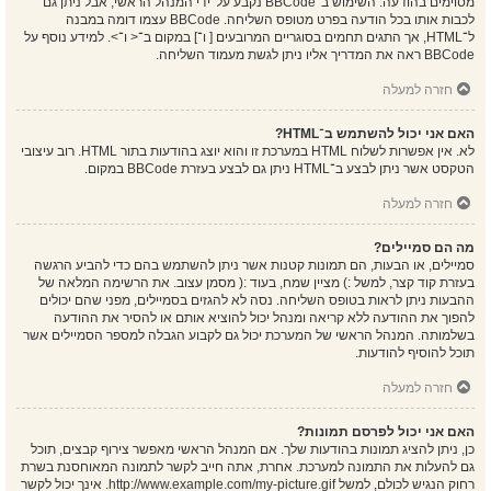
מסוימים בהודעה. השימוש ב־BBCode נקבע על־ידי המנהל הראשי, אבל ניתן גם
לכבות אותו בכל הודעה בפרט מטופס השליחה. BBCode עצמו דומה במבנה
ל־HTML, אך התגים תחמים בסוגריים המרובעים [ ו־] במקום ב־< ו־>. למידע נוסף על
BBCode ראה את המדריך אליו ניתן לגשת מעמוד השליחה.
חזרה למעלה
האם אני יכול להשתמש ב־HTML?
לא. אין אפשרות לשלוח HTML במערכת זו והוא יוצג בהודעות בתור HTML. רוב עיצובי
הטקסט אשר ניתן לבצע ב־HTML ניתן גם לבצע בעזרת BBCode במקום.
חזרה למעלה
מה הם סמיילים?
סמיילים, או הבעות, הם תמונות קטנות אשר ניתן להשתמש בהם כדי להביע הרגשה
בעזרת קוד קצר, למשל :) מציין שמח, בעוד :( מסמן עצוב. את הרשימה המלאה של
ההבעות ניתן לראות בטופס השליחה. נסה לא להגזים בסמיילים, מפני שהם יכולים
להפוך את ההודעה ללא קריאה ומנהל יכול להוציא אותם או להסיר את ההודעה
בשלמותה. המנהל הראשי של המערכת יכול גם לקבוע הגבלה למספר הסמיילים אשר
תוכל להוסיף להודעות.
חזרה למעלה
האם אני יכול לפרסם תמונות?
כן, ניתן להציג תמונות בהודעות שלך. אם המנהל הראשי מאפשר צירוף קבצים, תוכל
גם להעלות את התמונה למערכת. אחרת, אתה חייב לקשר לתמונה המאוחסנת בשרת
רחוק הנגיש לכולם, למשל http://www.example.com/my-picture.gif. אינך יכול לקשר