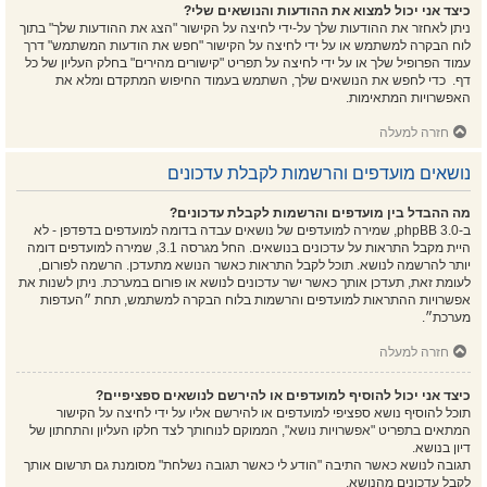
כיצד אני יכול למצוא את ההודעות והנושאים שלי?
ניתן לאחזר את ההודעות שלך על-ידי לחיצה על הקישור "הצג את ההודעות שלך" בתוך
לוח הבקרה למשתמש או על ידי לחיצה על הקישור "חפש את הודעות המשתמש" דרך
עמוד הפרופיל שלך או על ידי לחיצה על תפריט "קישורים מהירים" בחלק העליון של כל
דף. כדי לחפש את הנושאים שלך, השתמש בעמוד החיפוש המתקדם ומלא את
האפשרויות המתאימות.
חזרה למעלה
נושאים מועדפים והרשמות לקבלת עדכונים
מה ההבדל בין מועדפים והרשמות לקבלת עדכונים?
ב-phpBB 3.0, שמירה למועדפים של נושאים עבדה בדומה למועדפים בדפדפן - לא
היית מקבל התראות על עדכונים בנושאים. החל מגרסה 3.1, שמירה למועדפים דומה
יותר להרשמה לנושא. תוכל לקבל התראות כאשר הנושא מתעדכן. הרשמה לפורום,
לעומת זאת, תעדכן אותך כאשר ישר עדכונים לנושא או פורום במערכת. ניתן לשנות את
אפשרויות ההתראות למועדפים והרשמות בלוח הבקרה למשתמש, תחת ״העדפות
מערכת״.
חזרה למעלה
כיצד אני יכול להוסיף למועדפים או להירשם לנושאים ספציפיים?
תוכל להוסיף נושא ספציפי למועדפים או להירשם אליו על ידי לחיצה על הקישור
המתאים בתפריט "אפשרויות נושא", הממוקם לנוחותך לצד חלקו העליון והתחתון של
דיון בנושא.
תגובה לנושא כאשר התיבה "הודע לי כאשר תגובה נשלחת" מסומנת גם תרשום אותך
לקבל עדכונים מהנושא.