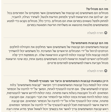
מה הם מנהלים?
מנהלים הם משתמשים (או קבוצות של משתמשים) אשר מפקחים על הפורומים בכל
יום. יש להם את ההרשאות לערוך ולמחוק הודעות ולנעול, לשחרר נעילה, להעביר,
למחוק ולפצל נושאים בפורום אותו הם מנהלים. בדרך כלל, מנהלים נקבעו כדי למנוע
ממשתמשים מלצאת מהנושא או משליחת הודעות הפוגעות בפורום.
חזרה למעלה
מה הם קבוצות משתמשים?
קבוצות משתמשים הם קבוצות של משתמשים אשר מחלקים את הקהילה לחלקים
הניתנים לניהול על־ידי המנהלים הראשיים של המערכת. כל משתמש יכול להשתייך
לכמה קבוצות ולכל קבוצה יכולות להיקבע ההרשאות שלה. הן מספקות דרך קלה
למנהלים ראשיים לשנות הרשאות להרבה משתמשים בפעם אחת, כמו שינוי הרשאות
מנהל וקביעת גישות למשתמשים לפורומים פרטיים.
חזרה למעלה
היכן נמצאות קבוצות המשתמשים וכיצד אני מצטרף לאחת?
אתה יכול לצפות בכל קבוצות המשתמשים דרך הקישור “קבוצות משתמשים” בלוח
הבקרה למשתמש שלך. אם תרצה להצטרף לאחת, המשך על־ידי לחיצה על הכפתור
המתאים. לא כל הקבוצות בעלות גישה פתוחה. כמה יכולות לדרוש אישור להצטרפות,
כמה יכולות להיות סגורות וכמה יכולות אף להסתיר את חברי הקבוצה. אם הקבוצה
פתוחה, אתה יכול להצטרף אליה על־ידי לחיצה על הכפתור המתאים. אם קבוצה
דורשת אישור להצטרפות תוכל לבקש להצטרף על־ידי לחיצה על הכפתור המתאים.
ראש קבוצת המשתמשים צריך לאשר את בקשתך ויכול לשאול אותך מדוע אתה רוצה