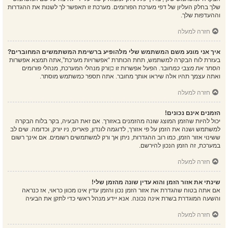
שלך בחלק העליון של דפי מערכת הפורומים. מערכת זו תאפשר לך לשנות את ההגדרות
וההעדפות שלך.
חזרה למעלה
איך אני מונע משם המשתמש שלי מלהופיע ברשימת המשתמשים המחוברים?
בעזרת לוח הבקרה למשתמש, תחת הכותרת “אפשרויות מערכת”,אתה תמצא אפשרות
הסתר את מצבי כמחובר
. הפעל אפשרות זו
כן
ורק מנהלי המערכת, מנהלי פורומים
ואתה עצמך תהיו אלה שיראו אותך מחובר. אתה תספר כמשתמש מוסתר.
חזרה למעלה
הזמנים אינם נכונים!
יכול להיות שהזמן המוצג שונה מהזמנים באזורך. אם זאת הבעיה, בקר בלוח הבקרה
למשתמש ושנה את הזמן על פי אזורך, לדוגמה לונדון, פאריס, ניו יורק, וכדומה. שים לב
ששינוי אזור הזמן, כמו רוב ההגדרות, ניתן אך ורק למשתמשים רשומים. אם אינך רשום
במערכת, זה הזמן הנכון להירשם.
חזרה למעלה
שינתי את אזור הזמן והוא עדין שונה מהזמן שלי!
אם אתה בטוח שהגדרת את אזור הזמן נכון והזמן עדין אינו מכוון כראוי, אז כנראה
והשעה המוגדרת בשרת אינה נכונה. אנא יידע מנהל ראשי כדי לתקן את הבעיה
חזרה למעלה