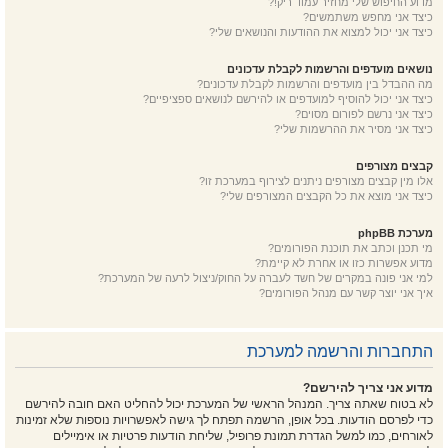
מדוע החיפוש שלי מחזיר עמוד ריק!?
כיצד אני מחפש משתמשים?
כיצד אני יכול למצוא את ההודעות והנושאים שלי?
נושאים מועדפים והרשמות לקבלת עדכונים
מה ההבדל בין מועדפים והרשמות לקבלת עדכונים?
כיצד אני יכול להוסיף למועדפים או להירשם לנושאים ספציפיים?
כיצד אני נרשם לפורום מסוים?
כיצד אני מסיר את ההרשמות שלי?
קבצים מצורפים
אלו מין קבצים מצורפים ניתנים לצירוף במערכת זו?
כיצד אני מוצא את כל הקבצים המצורפים שלי?
מערכת phpBB
מי תכנן וכתב את תוכנת הפורומים?
מדוע אפשרות כזו או אחרת לא קיימת?
למי אני פונה במקרים של חשד לעברה על החוק/ניצול לרעה של המערכת?
איך אני יוצר קשר עם מנהל הפורומים?
התחברות והרשמה למערכת
מדוע אני צריך להירשם?
לא בטוח שאתה צריך. המנהל הראשי של המערכת יכול להחליט האם חובה להירשם
כדי לפרסם הודעות. בכל אופן, הרשמה תפתח לך גישה לאפשרויות נוספות שלא זמינות
לאורחים, כמו למשל הגדרת תמונת פרופיל, שליחת הודעות פרטיות או אימיילים