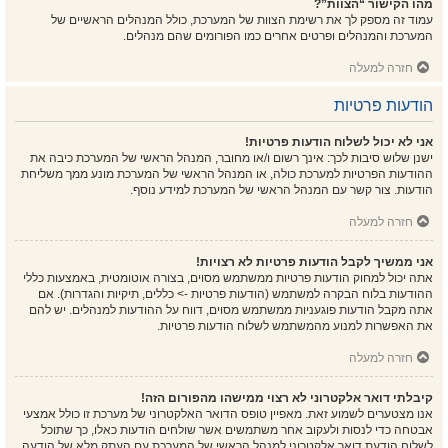
מהו הקישור “הצוות”?
עמוד זה מספק לך את רשימת הצוות של המערכת, כולל המנהלים הראשיים של
המערכת והמנהלים ופרטים אחרים כמו הפורומים שהם מנהלים.
חזרה למעלה
הודעות פרטיות
אני לא יכול לשלוח הודעות פרטיות!
ישנן שלוש סיבות לכך: אינך רשום ו/או מחובר, המנהל הראשי של המערכת כיבה את
ההודעות הפרטיות למערכת כולה, או המנהל הראשי של המערכת מונע ממך משליחת
הודעות. צור קשר עם המנהל הראשי של המערכת למידע נוסף.
חזרה למעלה
אני ממשיך לקבל הודעות פרטיות לא רצויות!
אתה יכול למחוק הודעות פרטיות ממשתמש מסוים, בצורה אוטומטית, באמצעות כללי
ההודעות בלוח הבקרה למשתמש (הודעות פרטיות -> כללים, תיקיות והגדרות). אם
אתה מקבל הודעות פוגעניות ממשתמש מסוים, דווח על ההודעות למנהלים. יש להם
את האפשרות למנוע מהמשתמש לשלוח הודעות פרטיות.
חזרה למעלה
קיבלתי דואר אלקטרוני לא רצוי ממישהו מהפורום הזה!
אנו מצטערים לשמוע זאת. מאפיין טופס הדואר האלקטרוני של מערכת זו כולל אמצעי
אבטחה כדי לנסות ולעקוב אחר משתמשים אשר שולחים הודעות כאלו, כך שתוכל
לשלוח הודעת דואר אלקטרוני למנהל הראשי של המערכת עם העתק מלא של הודעה