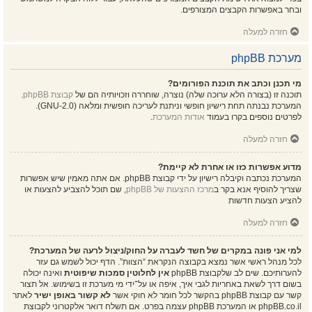
ובחר באפשרות הקבצים המצורפים.
חזרה למעלה
מערכת phpBB
מי תכנן וכתב את תוכנת הפורומים?
תוכנה זו (בצורה הלא ערוכה שלה) נוצרה, שוחררה וזכויותיה הם של
קבוצת phpBB
.
המערכת נבנתה תחת רישיון חופשי וניתנת לעריכה חופשית ומלאה (GNU-2.0).
לפרטים נוספים בקרו בעמוד
אודות המערכת
.
חזרה למעלה
מדוע אפשרות כזו או אחרת לא קיימת?
המערכת נכתבה וקיבלה רישיון על ידי קבוצת phpBB. אם אתה מאמין שיש אפשרות
שצריך להוסיף אנא בקר ב
מרכז ההצעות של phpBB
, שם תוכל להצביע להצעות או
להציע הצעות חדשות
חזרה למעלה
למי אני פונה במקרים של חשד לעברה על החוק/ניצול לרעה של המערכת?
לכל מנהל ראשי אשר נמצא בקבוצה הנקראת “הצוות”. הדף יכול לשמש גם עזר
להערותיכם. שים לב שלקבוצת phpBB
אין לחלוטין סמכות שיפוטית
ואינה יכולה
בשום דרך לשאת באחריות לגבי איך, איפה או על־ידי מי מערכת זו בשימוש. אל תצור
קשר עם קבוצת phpBB בהקשר לכל חומר לא חוקי אשר
לא קשור באופן ישיר
לאתר
phpBB.co.il או המערכת phpBB עצמה בפרט. אם תשלח דואר אלקטרוני לקבוצת