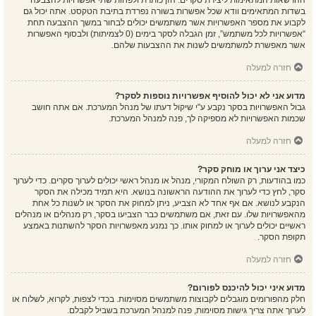
ההרשאות המתאימות ליצירת סקרים. הזן כותרת ולפחות שתי אפשרויות להצבעה
בשדות המתאימים וודא שכל אפשרות בשורה נפרדת בתיבת הטקסט. אתה יכול גם
לקבוע את מספר האפשרויות אשר משתמשים יכולים לבחור במשך ההצבעה תחת
“אפשרויות לכל משתמש”, זמן הגבלה לסקר בימים (0 לצמיתות) ולבסוף האפשרות
אשר מאפשרת למשתמשים לשנות את ההצבעות שלהם.
חזרה למעלה
מדוע אני לא יכול להוסיף אפשרויות נוספות לסקר?
גבול האפשרויות בסקר נקבע ע"י שיקול דעתו של מנהל המערכת. אם אתה חושב
שכמות האפשרויות לא מספיקה לך, פנה למנהל המערכת.
חזרה למעלה
כיצד אני ערוך או מוחק סקר?
כמו בהודעות, רק השולח המקורי, מנהל או מנהל ראשי יכולים לערוך סקרים. כדי לערוך
סקר, לחץ כדי לערוך את ההודעה הראשונה בנושא. היא תמיד מכילה את הסקר
הנקבע לנושא. אם אף אחד לא הצביע, ניתן למחוק את הסקר או לשנות כל אחת
מהאפשרויות שלו. עם זאת, אם משתמשים כבר הצביעו בסקר, רק מנהלים או מנהלים
ראשיים יכולים לערוך או למחוק אותו. כך נמנע מאפשרויות הסקר להשתנות באמצע
תקופת הסקר.
חזרה למעלה
מדוע איני יכול להיכנס לפורום?
חלק מהפורומים מוגבלים לקבוצות משתמשים מסוימות. בכדי לצפות, לקרוא, לשלוח או
לערוך אתה צריך גישות מסוימות, פנה למנהל המערכת בשביל לקבלם.