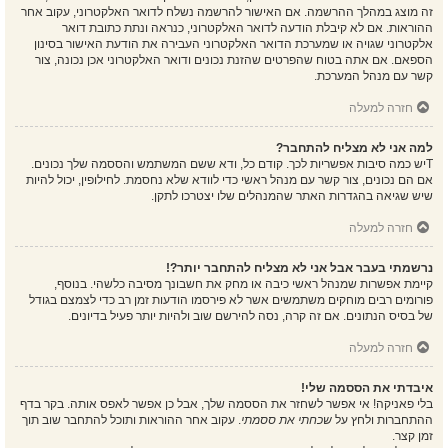
זה מוצג במהלך ההרשמה. אם האישור להרשמה נשלח לדואר האלקטרוני, עקוב אחר
ההוראות. אם לא קיבלת הודעה לדואר האלקטרוני, כנראה ונתת כתובת דואר
אלקטרוני שגויה או שמערכת הדואר האלקטרוני העבירה את הודעת האישור בסינון
הספאם. אם אתה בטוח שהפרטים שהזנת נכונים ודואר האלקטרוני אכן נכונה, צור
קשר עם מנהל המערכת.
חזרה למעלה
למה אני לא מצליח להתחבר?
Tיש כמה סיבות אפשריות לכך. קודם כל, ודא ששם המשתמש והססמה שלך נכונים.
אם הם נכונים, צור קשר עם מנהל ראשי כדי לוודא שלא נחסמת. לחילופין, יכול להיות
שיש שגיאה בהגדרות האתר שהמנהלים שלו יצטרכו לתקן.
חזרה למעלה
נרשמתי בעבר אבל אני לא מצליח להתחבר יותר?!
קיימת אפשרות שמנהל ראשי כיבה או מחק את חשבונך מסיבה כלשהי. בנוסף,
פורומים רבים מוחקים משתמשים אשר לא פירסמו הודעות זמן רב כדי לצמצם בגודל
של בסיס הנתונים. אם זה קרה, נסה להירשם שוב ולהיות יותר פעיל בדיונים.
חזרה למעלה
איבדתי את הססמה שלי!
בלי פאניקה! אי אפשר לשחזר את הססמה שלך, אבל כן אפשר לאפס אותה. בקר בדף
ההתחברות ולחץ על
שכחתי את ססמתי
. עקוב אחר ההוראות ותוכל להתחבר שוב תוך
זמן קצר.