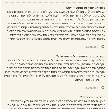
כיצד אני עורך או מוחק הודעה?
אם אינך מנהל או מנהל ראשי של המערכת, תוכל לערוך או למחוק את ההודעות שלך
בלבד. אתה יכול לערוך הודעה על־ידי לחיצה על כפתור העריכה להודעה המיוחסת,
לפעמים לזמן מוגבל בלבד לאחר שההודעה נשלחה. אם מישהו כבר הגיב להודעה,
תמצא תוספת קטנה של טקסט המוצג מתחת להודעה כאשר אתה חוזר לנושא אשר
רושם את מספר הפעמים שערכת אותה יחד עם התאריך והשעה. טקסט זה יופיע רק
אם נשלחה להודעה תגובה. הוא לא יופיע אם מנהל או מנהל ראשי ערך את ההודעה,
אך הם יכולים להשאיר הערה אשר מסבירה מדוע הם ערכו את ההודעה לפי ראות
עיניהם. שים לב שמשתמשים רגילים לא יכולים למחוק הודעה לאחר שקיבלה תגובה.
חזרה למעלה
כיצד אני מוסיף חתימה להודעות שלי?
כדי להוסיף חתימה להודעה אתה חייב קודם ליצור אחת דרך לוח הבקרה למשתמש
שלך. לאחר שנוצרה, אתה יכול לסמן את התיבה
צרף חתימה
בטופס השליחה כדי
להוסיף את החתימה שלך. אתה יכול גם להוסיף חתימה כברירת מחדל לכל ההודעות
שלך על־ידי בחירת האפשרות המתאימה בלוח הבקרה למשתמש. אם תעשה כך, תוכל
עדיין למנוע מהחתימה להתווסף להודעות מסוימות על־ידי ביטול הסימון לתיבת הוספת
החתימה בטופס השליחה.
חזרה למעלה
כיצד אני יוצר סקר?
בזמן שליחת נושא חדש או עריכת ההודעה הראשונה של הנושא, לחץ על התווית
“יצירת סקר” תחת טופס השליחה הראשי. אם אתה לא יכול לראות אותה, אין לך את