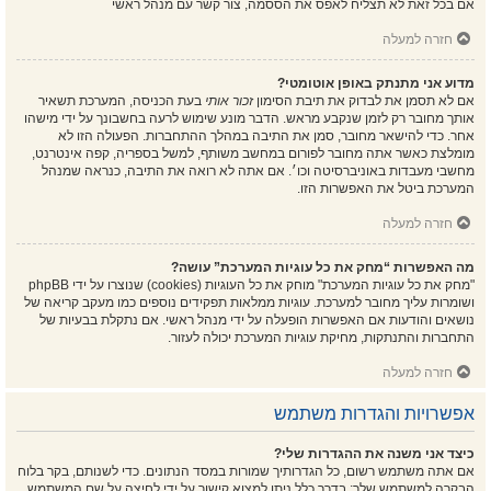
אם בכל זאת לא תצליח לאפס את הססמה, צור קשר עם מנהל ראשי
חזרה למעלה
מדוע אני מתנתק באופן אוטומטי?
אם לא תסמן את לבדוק את תיבת הסימון
זכור אותי
בעת הכניסה, המערכת תשאיר
אותך מחובר רק לזמן שנקבע מראש. הדבר מונע שימוש לרעה בחשבונך על ידי מישהו
אחר. כדי להישאר מחובר, סמן את התיבה במהלך ההתחברות. הפעולה הזו לא
מומלצת כאשר אתה מחובר לפורום במחשב משותף, למשל בספריה, קפה אינטרנט,
מחשבי מעבדות באוניברסיטה וכו׳. אם אתה לא רואה את התיבה, כנראה שמנהל
המערכת ביטל את האפשרות הזו.
חזרה למעלה
מה האפשרות “מחק את כל עוגיות המערכת” עושה?
"מחק את כל עוגיות המערכת" מוחק את כל העוגיות (cookies) שנוצרו על ידי phpBB
ושומרות עליך מחובר למערכת. עוגיות ממלאות תפקידים נוספים כמו מעקב קריאה של
נושאים והודעות אם האפשרות הופעלה על ידי מנהל ראשי. אם נתקלת בבעיות של
התחברות והתנתקות, מחיקת עוגיות המערכת יכולה לעזור.
חזרה למעלה
אפשרויות והגדרות משתמש
כיצד אני משנה את ההגדרות שלי?
אם אתה משתמש רשום, כל הגדרותיך שמורות במסד הנתונים. כדי לשנותם, בקר בלוח
הבקרה למשתמש שלך; בדרך כלל ניתן למצוא קישור על ידי לחיצה על שם המשתמש