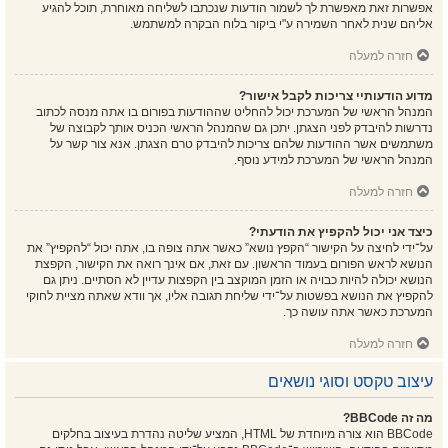
אפשרות זאת מאפשרת לך לשמור הודעות שנכתבו לשליחה מאוחרת, תוכל להגיע
אליהם שנית לאחר השמירה ע"י ביקור בלוח הבקרה למשתמש.
חזרה למעלה
מדוע הודעותיי צריכות לקבל אישור?
המנהל הראשי של המערכת יכול להחליט שההודעות בפורום בו אתה מנסה לכתוב
נדרשות להיבדק לפני הצגתן. יתכן גם שהמנהל הראשי הכניס אותך לקבוצה של
משתמשים אשר ההודעות שלהם צריכות להיבדק טרם הצגתן. אנא צור קשר על
המנהל הראשי של המערכת למידע נוסף.
חזרה למעלה
כיצד אני יכול להקפיץ את הודעתי?
על־ידי לחיצה על הקישור “הקפץ נושא” כאשר אתה צופה בו, אתה יכול “להקפיץ” את
הנושא לראש הפורום בעמוד הראשון. עם זאת, אם אינך רואה את הקישור, הקפצת
הנושא יכולה להיות כבויה או הזמן המוקצב בין הקפצות עדיין לא הסתיים. ניתן גם
להקפיץ את הנושא בפשטות על־ידי שליחת תגובה אליו, אך וודא שאתה מציית לחוקי
המערכת כאשר אתה עושה כך.
חזרה למעלה
עיצוב טקסט וסוגי נושאים
מה זה BBCode?
BBCode הוא צורה מיוחדת של HTML, המציע שליטה נהדרת בעיצוב בחלקים