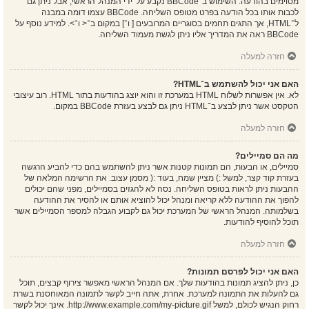
מסוימים בהודעה. השימוש ב־BBCode נקבע על־ידי המנהל הראשי, אבל ניתן גם
לכבות אותו בכל הודעה בפרט מטופס השליחה. BBCode עצמו דומה במבנה
ל־HTML, אך התגים תחמים בסוגריים המרובעים [ ו־] במקום ב־< ו־>. למידע נוסף על
BBCode ראה את המדריך אליו ניתן לגשת מעמוד השליחה.
חזרה למעלה
האם אני יכול להשתמש ב־HTML?
לא. אין אפשרות לשלוח HTML במערכת זו והוא יוצג בהודעות בתור HTML. רוב עיצובי
הטקסט אשר ניתן לבצע ב־HTML ניתן גם לבצע בעזרת BBCode במקום.
חזרה למעלה
מה הם סמיילים?
סמיילים, או הבעות, הם תמונות קטנות אשר ניתן להשתמש בהם כדי להביע הרגשה
בעזרת קוד קצר, למשל :) מציין שמח, בעוד :( מסמן עצוב. את הרשימה המלאה של
ההבעות ניתן לראות בטופס השליחה. נסה לא להגזים בסמיילים, מפני שהם יכולים
להפוך את ההודעה ללא קריאה ומנהל יכול להוציא אותם או להסיר את ההודעה
בשלמותה. המנהל הראשי של המערכת יכול גם לקבוע הגבלה למספר הסמיילים אשר
תוכל להוסיף להודעות.
חזרה למעלה
האם אני יכול לפרסם תמונות?
כן, ניתן להציג תמונות בהודעות שלך. אם המנהל הראשי מאפשר צירוף קבצים, תוכל
גם להעלות את התמונה למערכת. אחרת, אתה חייב לקשר לתמונה המאוחסנת בשרת
רחוק הנגיש לכולם, למשל http://www.example.com/my-picture.gif. אינך יכול לקשר