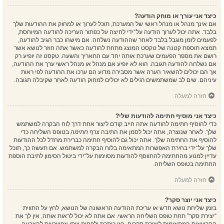
כיצד אני עורך או מוחק הודעה?
אם אינך מנהל או מנהל ראשי של המערכת, תוכל לערוך או למחוק את ההודעות שלך
בלבד. אתה יכול לערוך הודעה על־ידי לחיצה על כפתור העריכה להודעה המיוחסת,
לפעמים לזמן מוגבל בלבד לאחר שההודעה נשלחה. אם מישהו כבר הגיב להודעה,
תמצא תוספת קטנה של טקסט המוצג מתחת להודעה כאשר אתה חוזר לנושא אשר
רושם את מספר הפעמים שערכת אותה יחד עם התאריך והשעה. טקסט זה יופיע רק
אם נשלחה להודעה תגובה. הוא לא יופיע אם מנהל או מנהל ראשי ערך את ההודעה,
אך הם יכולים להשאיר הערה אשר מסבירה מדוע הם ערכו את ההודעה לפי ראות
עיניהם. שים לב שמשתמשים רגילים לא יכולים למחוק הודעה לאחר שקיבלה תגובה.
חזרה למעלה
כיצד אני מוסיף חתימה להודעות שלי?
כדי להוסיף חתימה להודעה אתה חייב קודם ליצור אחת דרך לוח הבקרה למשתמש
שלך. לאחר שנוצרה, אתה יכול לסמן את התיבה
צרף חתימה
בטופס השליחה כדי
להוסיף את החתימה שלך. אתה יכול גם להוסיף חתימה כברירת מחדל לכל ההודעות
שלך על־ידי בחירת האפשרות המתאימה בלוח הבקרה למשתמש. אם תעשה כך, תוכל
עדיין למנוע מהחתימה להתווסף להודעות מסוימות על־ידי ביטול הסימון לתיבת הוספת
החתימה בטופס השליחה.
חזרה למעלה
כיצד אני יוצר סקר?
בזמן שליחת נושא חדש או עריכת ההודעה הראשונה של הנושא, לחץ על התווית
“יצירת סקר” תחת טופס השליחה הראשי. אם אתה לא יכול לראות אותה, אין לך את