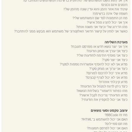
איך אני מונע משם המשתמש שלי מלהופיע ברשימת המשתמשים המחוברים?
הזמנים אינם נכונים!
שינתי את אזור הזמן והוא עדין שונה מהזמן שלי!
השפה שלי אינה ברשימה!
מה הן התמונות לצד שם המשתמש שלי?
איך אני יכול להציג סמל אישי?
מהו הדירוג שלי וכיצד אני משנה אותו?
כאשר אני לוחץ על קישור הדואר האלקטרוני של משתמש הוא מבקש ממני להתחבר?
מערכת השליחה
איך אני יוצר נושא חדש או מפרסם תגובה?
כיצד אני עורך או מוחק הודעה?
כיצד אני מוסיף חתימה להודעות שלי?
כיצד אני יוצר סקר?
מדוע אני לא יכול להוסיף אפשרויות נוספות לסקר?
כיצד אני ערוך או מוחק סקר?
מדוע איני יכול להיכנס לפורום?
מדוע אני לא יכול לצרף קבצים?
מדוע קיבלתי אזהרה?
כיצד ניתן לדווח למנהל על הודעות?
מהו כפתור ה“שמור” בשליחת הנושא?
מדוע הודעותיי צריכות לקבל אישור?
כיצד אני יכול להקפיץ את הודעתי?
עיצוב טקסט וסוגי נושאים
מה זה BBCode?
האם אני יכול להשתמש ב־HTML?
מה הם סמיילים?
האם אני יכול לפרסם תמונות?