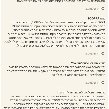
למשתמשים אחרים ועוד. ההרשמה לוקחת כמה רגעים כך שמומלץ להירשם.
חזרה למעלה
מהו COPPA?
COPPA, או החוק לפרטיות והגנה המקוונת של הילד של 1998, הוא חוק בארצות
הברית הדורש מאתרים ברשת אשר יכולים לאסוף מידע מקטינים מתחת לגיל 13
לדרוש הסכמה מההורים בכתב או כל שיטה אחרת של אישור מאפוטרופוס חוקי,
המאפשר את איסוף פרטי הזיהוי האישיים מקטין מתחת לגיל 14 13. אם אינך בטוח
אם חוק זה חל לגביך בתור מישהו המנסה להירשם או לאתר אשר אליו אתה מנסה
להירשם, צור קשר עם יועץ חוקי להתיעצות. שים לב שקבוצת phpBB אינה יכולה לספק
יעוץ חוקי ואינה נקודה ליצירת קשר לענייני חוק מכל סוג, ובפרט הרשום להלן.
חזרה למעלה
מדוע אני לא יכול להרשם?
יש אפשרות שמנהל ראשי סגר את ההרשמה כדי למנוע ממבקרים חדשים להירשם.
לחילופין ייתכן שמנהל ראשי חסם את כתובת ה-IP שלך או את שם המשתמש שאתה
מנסה לרשום. צור קשר עם מנהל ראשי לסיוע.
חזרה למעלה
נרשמתי אבל אני לא מצליח להתחבר!
ראשית, בדוק את שם המשתמש והססמה שהזנת. אם הם נכונים, אז כנראה ואת
מהדברים הבאים קרה. אם מערכת ה־COPPA פועלת במערכת ובהרשמה סימנת
שאתה מתחת לגיל 13, תצטרך לעקוב אחר ההוראות שתקבל. בחלק ממערכות
הפורומים דורשים את הפעלת החשבון, על ידי דואר אלקטרוני או מנהל המערכת; מידע