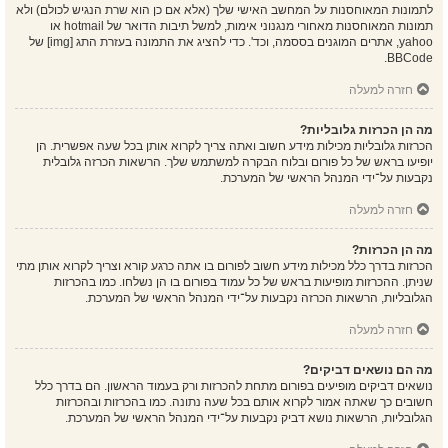
לתמונות המאוחסנות על המחשב האישי שלך (אלא אם כן הוא שרת הנגיש לכולם) ולא
תמונות המאוחסנות מאחורי מנגנוני אימות, למשל תיבות הדואר של hotmail או
yahoo, אתרים המוגנים בססמה, וכד'. כדי להציג את התמונה בעזרת התג [img] של
BBCode.
חזרה למעלה
מה הן הכרזות גלובליות?
הכרזות גלובליות מכילות מידע חשוב ואתה צריך לקרוא אותן בכל שעה אפשרית. הן
יופיעו בראש של כל פורום ובלוח הבקרה למשתמש שלך. הרשאות הכרזה גלובלית
נקבעות על־ידי המנהל הראשי של המערכת.
חזרה למעלה
מה הן הכרזות?
הכרזות בדרך כלל מכילות מידע חשוב לפורום בו אתה כרגע קורא וצריך לקרוא אותן מתי
שניתן. ההכרזות מופיעות בראש של כל עמוד בפורום בו הן נשלחו. כמו בהכרזות
הגלובליות, הרשאות הכרזה נקבעות על־ידי המנהל הראשי של המערכת.
חזרה למעלה
מה הם נושאים דביקים?
נושאים דביקים מופיעים בפורום מתחת להכרזות ורק בעמוד הראשון. הם בדרך כלל
חשובים כך שאתה אמור לקרוא אותם בכל שעה נתונה. כמו בהכרזות ובהכרזות
הגלובליות, הרשאות נושא דביק נקבעות על־ידי המנהל הראשי של המערכת.