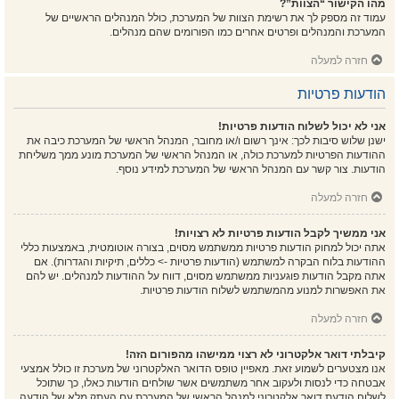
מהו הקישור “הצוות”?
עמוד זה מספק לך את רשימת הצוות של המערכת, כולל המנהלים הראשיים של
המערכת והמנהלים ופרטים אחרים כמו הפורומים שהם מנהלים.
חזרה למעלה
הודעות פרטיות
אני לא יכול לשלוח הודעות פרטיות!
ישנן שלוש סיבות לכך: אינך רשום ו/או מחובר, המנהל הראשי של המערכת כיבה את
ההודעות הפרטיות למערכת כולה, או המנהל הראשי של המערכת מונע ממך משליחת
הודעות. צור קשר עם המנהל הראשי של המערכת למידע נוסף.
חזרה למעלה
אני ממשיך לקבל הודעות פרטיות לא רצויות!
אתה יכול למחוק הודעות פרטיות ממשתמש מסוים, בצורה אוטומטית, באמצעות כללי
ההודעות בלוח הבקרה למשתמש (הודעות פרטיות -> כללים, תיקיות והגדרות). אם
אתה מקבל הודעות פוגעניות ממשתמש מסוים, דווח על ההודעות למנהלים. יש להם
את האפשרות למנוע מהמשתמש לשלוח הודעות פרטיות.
חזרה למעלה
קיבלתי דואר אלקטרוני לא רצוי ממישהו מהפורום הזה!
אנו מצטערים לשמוע זאת. מאפיין טופס הדואר האלקטרוני של מערכת זו כולל אמצעי
אבטחה כדי לנסות ולעקוב אחר משתמשים אשר שולחים הודעות כאלו, כך שתוכל
לשלוח הודעת דואר אלקטרוני למנהל הראשי של המערכת עם העתק מלא של הודעה