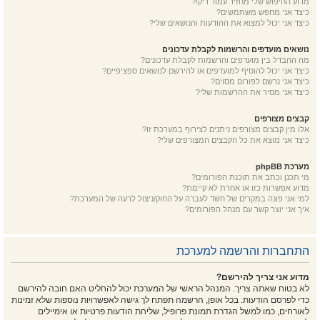
מדוע החיפוש שלי מחזיר עמוד ריק!?
כיצד אני מחפש משתמשים?
כיצד אני יכול למצוא את ההודעות והנושאים שלי?
נושאים מועדפים והרשמות לקבלת עדכונים
מה ההבדל בין מועדפים והרשמות לקבלת עדכונים?
כיצד אני יכול להוסיף למועדפים או להירשם לנושאים ספציפיים?
כיצד אני נרשם לפורום מסוים?
כיצד אני מסיר את ההרשמות שלי?
קבצים מצורפים
אלו מין קבצים מצורפים ניתנים לצירוף במערכת זו?
כיצד אני מוצא את כל הקבצים המצורפים שלי?
מערכת phpBB
מי תכנן וכתב את תוכנת הפורומים?
מדוע אפשרות כזו או אחרת לא קיימת?
למי אני פונה במקרים של חשד לעברה על החוק/ניצול לרעה של המערכת?
איך אני יוצר קשר עם מנהל הפורומים?
התחברות והרשמה למערכת
מדוע אני צריך להירשם?
לא בטוח שאתה צריך. המנהל הראשי של המערכת יכול להחליט האם חובה להירשם
כדי לפרסם הודעות. בכל אופן, הרשמה תפתח לך גישה לאפשרויות נוספות שלא זמינות
לאורחים, כמו למשל הגדרת תמונת פרופיל, שליחת הודעות פרטיות או אימיילים