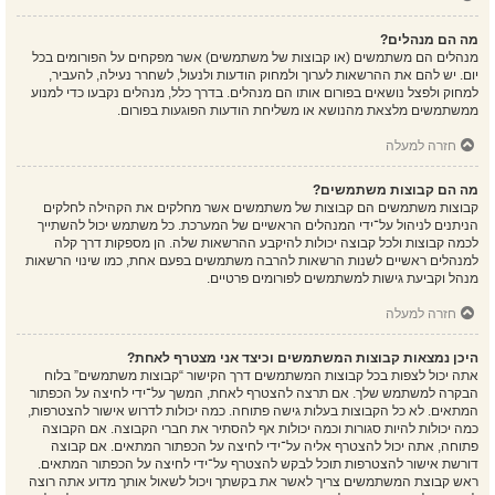
מה הם מנהלים?
מנהלים הם משתמשים (או קבוצות של משתמשים) אשר מפקחים על הפורומים בכל
יום. יש להם את ההרשאות לערוך ולמחוק הודעות ולנעול, לשחרר נעילה, להעביר,
למחוק ולפצל נושאים בפורום אותו הם מנהלים. בדרך כלל, מנהלים נקבעו כדי למנוע
ממשתמשים מלצאת מהנושא או משליחת הודעות הפוגעות בפורום.
חזרה למעלה
מה הם קבוצות משתמשים?
קבוצות משתמשים הם קבוצות של משתמשים אשר מחלקים את הקהילה לחלקים
הניתנים לניהול על־ידי המנהלים הראשיים של המערכת. כל משתמש יכול להשתייך
לכמה קבוצות ולכל קבוצה יכולות להיקבע ההרשאות שלה. הן מספקות דרך קלה
למנהלים ראשיים לשנות הרשאות להרבה משתמשים בפעם אחת, כמו שינוי הרשאות
מנהל וקביעת גישות למשתמשים לפורומים פרטיים.
חזרה למעלה
היכן נמצאות קבוצות המשתמשים וכיצד אני מצטרף לאחת?
אתה יכול לצפות בכל קבוצות המשתמשים דרך הקישור “קבוצות משתמשים” בלוח
הבקרה למשתמש שלך. אם תרצה להצטרף לאחת, המשך על־ידי לחיצה על הכפתור
המתאים. לא כל הקבוצות בעלות גישה פתוחה. כמה יכולות לדרוש אישור להצטרפות,
כמה יכולות להיות סגורות וכמה יכולות אף להסתיר את חברי הקבוצה. אם הקבוצה
פתוחה, אתה יכול להצטרף אליה על־ידי לחיצה על הכפתור המתאים. אם קבוצה
דורשת אישור להצטרפות תוכל לבקש להצטרף על־ידי לחיצה על הכפתור המתאים.
ראש קבוצת המשתמשים צריך לאשר את בקשתך ויכול לשאול אותך מדוע אתה רוצה