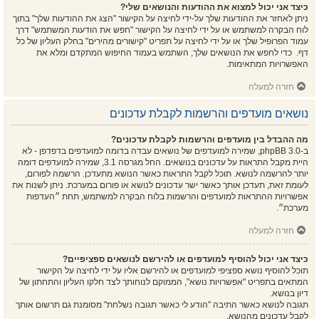
כיצד אני יכול למצוא את ההודעות והנושאים שלי?
ניתן לאחזר את ההודעות שלך על-ידי לחיצה על הקישור "הצג את ההודעות שלך" בתוך
לוח הבקרה למשתמש או על ידי לחיצה על הקישור "חפש את הודעות המשתמש" דרך
עמוד הפרופיל שלך או על ידי לחיצה על תפריט "קישורים מהירים" בחלק העליון של כל
דף. כדי לחפש את הנושאים שלך, השתמש בעמוד החיפוש המתקדם ומלא את
האפשרויות המתאימות.
חזרה למעלה
נושאים מועדפים והרשמות לקבלת עדכונים
מה ההבדל בין מועדפים והרשמות לקבלת עדכונים?
ב-phpBB 3.0, שמירה למועדפים של נושאים עבדה בדומה למועדפים בדפדפן - לא
היית מקבל התראות על עדכונים בנושאים. החל מגרסה 3.1, שמירה למועדפים דומה
יותר להרשמה לנושא. תוכל לקבל התראות כאשר הנושא מתעדכן. הרשמה לפורום,
לעומת זאת, תעדכן אותך כאשר ישר עדכונים לנושא או פורום במערכת. ניתן לשנות את
אפשרויות ההתראות למועדפים והרשמות בלוח הבקרה למשתמש, תחת ״העדפות
מערכת״.
חזרה למעלה
כיצד אני יכול להוסיף למועדפים או להירשם לנושאים ספציפיים?
תוכל להוסיף נושא ספציפי למועדפים או להירשם אליו על ידי לחיצה על הקישור
המתאים בתפריט "אפשרויות נושא", הממוקם לנוחותך לצד חלקו העליון והתחתון של
דיון בנושא.
תגובה לנושא כאשר התיבה "הודע לי כאשר תגובה נשלחת" מסומנת גם תרשום אותך
לקבל עדכונים מהנושא.