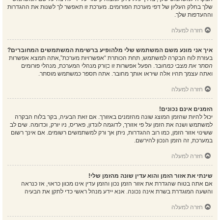
שלך בחלק העליון של דפי מערכת הפורומים. מערכת זו תאפשר לך לשנות את ההגדרות
וההעדפות שלך.
חזרה למעלה
איך אני מונע משם המשתמש שלי מלהופיע ברשימת המשתמשים המחוברים?
בעזרת לוח הבקרה למשתמש, תחת הכותרת “אפשרויות מערכת”,אתה תמצא אפשרות
הסתר את מצבי כמחובר
. הפעל אפשרות זו
כן
ורק מנהלי המערכת, מנהלי פורומים
ואתה עצמך תהיו אלה שיראו אותך מחובר. אתה תספר כמשתמש מוסתר.
חזרה למעלה
הזמנים אינם נכונים!
יכול להיות שהזמן המוצג שונה מהזמנים באזורך. אם זאת הבעיה, בקר בלוח הבקרה
למשתמש ושנה את הזמן על פי אזורך, לדוגמה לונדון, פאריס, ניו יורק, וכדומה. שים לב
ששינוי אזור הזמן, כמו רוב ההגדרות, ניתן אך ורק למשתמשים רשומים. אם אינך רשום
במערכת, זה הזמן הנכון להירשם.
חזרה למעלה
שינתי את אזור הזמן והוא עדין שונה מהזמן שלי!
אם אתה בטוח שהגדרת את אזור הזמן נכון והזמן עדין אינו מכוון כראוי, אז כנראה
והשעה המוגדרת בשרת אינה נכונה. אנא יידע מנהל ראשי כדי לתקן את הבעיה
חזרה למעלה