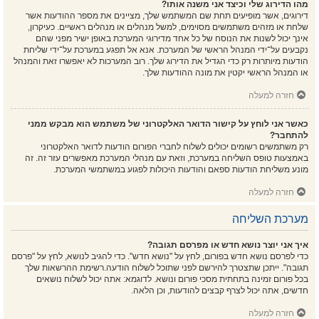
מהו הדירוג שלי וכיצד אני משנה אותו?
דירוגים, אשר מופיעים תחת שם המשתמש שלך, מציינים את מספר ההודעות אשר
שלחת או מזהים משתמשים מסוימים, למשל מנהלים או מנהלים ראשיים. כעיקרון,
אינך יכול לשנות את הנוסח של כל אחד מדירוגי המערכת באופן ישיר מפני שהם
נקבעים על־ידי המנהל הראשי של המערכת. אנא אל תפגע במערכת על־ידי שליחת
הודעות מיותרות רק כדי הגדיל את הדירוג שלך. רוב המערכות לא יאפשרו זאת והמנהל
או המנהל הראשי יקטין את מונה ההודעות שלך.
חזרה למעלה
כאשר אני לוחץ על קישור הדואר האלקטרוני של משתמש הוא מבקש ממני
להתחבר?
רק משתמשים רשומים יכולים לשלוח לחברי הפורום הודעות לדואר האלקטרוני
באמצעות טופס השליחה במערכת, וזאת עם מנהלי המערכת מאפשרים עזר זה. זה
מונע משליחת הודעות ספאם והודעות היכולות לפגוע במשתמשי המערכת.
חזרה למעלה
מערכת השליחה
איך אני יוצר נושא חדש או מפרסם תגובה?
כדי לפרסם נושא חדש בפורום, לחץ על "נושא חדש". כדי להגיב לנושא, לחץ על "פרסם
תגובה". ייתכן שתצטרך להירשם לפני שתוכל לשלוח הודעה.רשימת ההרשאות שלך
בכל פורום זמינה בתחתית מסכי פורום ונושא. לדוגמא: אתה יכול לשלוח נושאים
חדשים, אתה יכול לצרף קבצים להודעות, וכן הלאה.
חזרה למעלה