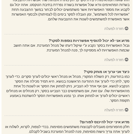
ההרשאות המתאימות ליצירת סקרים. הזן כותרת ולפחות שתי אפשרויות להצבעה
בשדות המתאימים וודא שכל אפשרות בשורה נפרדת בתיבת הטקסט. אתה יכול גם
לקבוע את מספר האפשרויות אשר משתמשים יכולים לבחור במשך ההצבעה תחת
“אפשרויות לכל משתמש”, זמן הגבלה לסקר בימים (0 לצמיתות) ולבסוף האפשרות
אשר מאפשרת למשתמשים לשנות את ההצבעות שלהם.
חזרה למעלה
מדוע אני לא יכול להוסיף אפשרויות נוספות לסקר?
גבול האפשרויות בסקר נקבע ע"י שיקול דעתו של מנהל המערכת. אם אתה חושב
שכמות האפשרויות לא מספיקה לך, פנה למנהל המערכת.
חזרה למעלה
כיצד אני ערוך או מוחק סקר?
כמו בהודעות, רק השולח המקורי, מנהל או מנהל ראשי יכולים לערוך סקרים. כדי לערוך
סקר, לחץ כדי לערוך את ההודעה הראשונה בנושא. היא תמיד מכילה את הסקר
הנקבע לנושא. אם אף אחד לא הצביע, ניתן למחוק את הסקר או לשנות כל אחת
מהאפשרויות שלו. עם זאת, אם משתמשים כבר הצביעו בסקר, רק מנהלים או מנהלים
ראשיים יכולים לערוך או למחוק אותו. כך נמנע מאפשרויות הסקר להשתנות באמצע
תקופת הסקר.
חזרה למעלה
מדוע איני יכול להיכנס לפורום?
חלק מהפורומים מוגבלים לקבוצות משתמשים מסוימות. בכדי לצפות, לקרוא, לשלוח או
לערוך אתה צריך גישות מסוימות, פנה למנהל המערכת בשביל לקבלם.