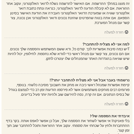
זה מוצג במהלך ההרשמה. אם האישור להרשמה נשלח לדואר האלקטרוני, עקוב אחר
ההוראות. אם לא קיבלת הודעה לדואר האלקטרוני, כנראה ונתת כתובת דואר
אלקטרוני שגויה או שמערכת הדואר האלקטרוני העבירה את הודעת האישור בסינון
הספאם. אם אתה בטוח שהפרטים שהזנת נכונים ודואר האלקטרוני אכן נכונה, צור
קשר עם מנהל המערכת.
חזרה למעלה
למה אני לא מצליח להתחבר?
Tיש כמה סיבות אפשריות לכך. קודם כל, ודא ששם המשתמש והססמה שלך נכונים.
אם הם נכונים, צור קשר עם מנהל ראשי כדי לוודא שלא נחסמת. לחילופין, יכול להיות
שיש שגיאה בהגדרות האתר שהמנהלים שלו יצטרכו לתקן.
חזרה למעלה
נרשמתי בעבר אבל אני לא מצליח להתחבר יותר?!
קיימת אפשרות שמנהל ראשי כיבה או מחק את חשבונך מסיבה כלשהי. בנוסף,
פורומים רבים מוחקים משתמשים אשר לא פירסמו הודעות זמן רב כדי לצמצם בגודל
של בסיס הנתונים. אם זה קרה, נסה להירשם שוב ולהיות יותר פעיל בדיונים.
חזרה למעלה
איבדתי את הססמה שלי!
בלי פאניקה! אי אפשר לשחזר את הססמה שלך, אבל כן אפשר לאפס אותה. בקר בדף
ההתחברות ולחץ על
שכחתי את ססמתי
. עקוב אחר ההוראות ותוכל להתחבר שוב תוך
זמן קצר.