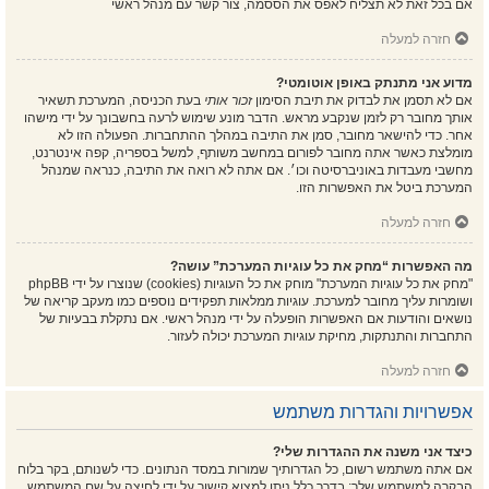
אם בכל זאת לא תצליח לאפס את הססמה, צור קשר עם מנהל ראשי
חזרה למעלה
מדוע אני מתנתק באופן אוטומטי?
אם לא תסמן את לבדוק את תיבת הסימון
זכור אותי
בעת הכניסה, המערכת תשאיר
אותך מחובר רק לזמן שנקבע מראש. הדבר מונע שימוש לרעה בחשבונך על ידי מישהו
אחר. כדי להישאר מחובר, סמן את התיבה במהלך ההתחברות. הפעולה הזו לא
מומלצת כאשר אתה מחובר לפורום במחשב משותף, למשל בספריה, קפה אינטרנט,
מחשבי מעבדות באוניברסיטה וכו׳. אם אתה לא רואה את התיבה, כנראה שמנהל
המערכת ביטל את האפשרות הזו.
חזרה למעלה
מה האפשרות “מחק את כל עוגיות המערכת” עושה?
"מחק את כל עוגיות המערכת" מוחק את כל העוגיות (cookies) שנוצרו על ידי phpBB
ושומרות עליך מחובר למערכת. עוגיות ממלאות תפקידים נוספים כמו מעקב קריאה של
נושאים והודעות אם האפשרות הופעלה על ידי מנהל ראשי. אם נתקלת בבעיות של
התחברות והתנתקות, מחיקת עוגיות המערכת יכולה לעזור.
חזרה למעלה
אפשרויות והגדרות משתמש
כיצד אני משנה את ההגדרות שלי?
אם אתה משתמש רשום, כל הגדרותיך שמורות במסד הנתונים. כדי לשנותם, בקר בלוח
הבקרה למשתמש שלך; בדרך כלל ניתן למצוא קישור על ידי לחיצה על שם המשתמש