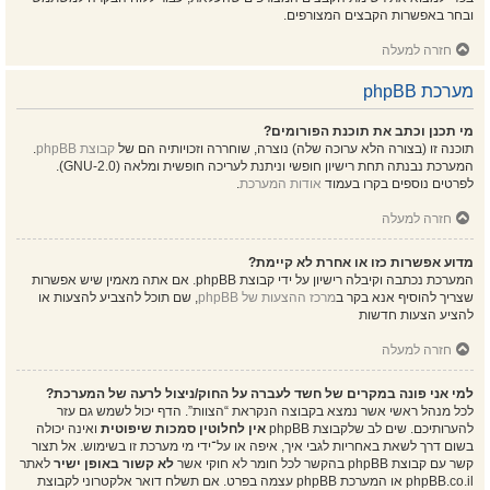
ובחר באפשרות הקבצים המצורפים.
חזרה למעלה
מערכת phpBB
מי תכנן וכתב את תוכנת הפורומים?
תוכנה זו (בצורה הלא ערוכה שלה) נוצרה, שוחררה וזכויותיה הם של
קבוצת phpBB
.
המערכת נבנתה תחת רישיון חופשי וניתנת לעריכה חופשית ומלאה (GNU-2.0).
לפרטים נוספים בקרו בעמוד
אודות המערכת
.
חזרה למעלה
מדוע אפשרות כזו או אחרת לא קיימת?
המערכת נכתבה וקיבלה רישיון על ידי קבוצת phpBB. אם אתה מאמין שיש אפשרות
שצריך להוסיף אנא בקר ב
מרכז ההצעות של phpBB
, שם תוכל להצביע להצעות או
להציע הצעות חדשות
חזרה למעלה
למי אני פונה במקרים של חשד לעברה על החוק/ניצול לרעה של המערכת?
לכל מנהל ראשי אשר נמצא בקבוצה הנקראת “הצוות”. הדף יכול לשמש גם עזר
להערותיכם. שים לב שלקבוצת phpBB
אין לחלוטין סמכות שיפוטית
ואינה יכולה
בשום דרך לשאת באחריות לגבי איך, איפה או על־ידי מי מערכת זו בשימוש. אל תצור
קשר עם קבוצת phpBB בהקשר לכל חומר לא חוקי אשר
לא קשור באופן ישיר
לאתר
phpBB.co.il או המערכת phpBB עצמה בפרט. אם תשלח דואר אלקטרוני לקבוצת