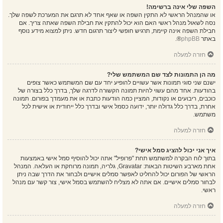
השפה שלי אינה ברשימה!
או שהמנהל הראשי לא התקין השפה או שאף אחד לא תרגם את המערכת לשפה שלך.
נסה לשאול מנהל ראשי האם הוא יכול להתקין את חבילת השפה שאתה צריך. אם
חבילת השפה אינה קיימת, תרגיש חופשי ליצור תרגום חדש. ניתן למצוא מידע נוסף
באתר
phpBB
®.
חזרה למעלה
מה הן התמונות לצד שם המשתמש שלי?
ישנם שני סוגי תמונות אשר עשויים להופיע יחד עם שם המשתמש כאשר צופים
בהודעות. אחד מהם עשוי להיות תמונה הקשורה לדרגה שלך, בדרך כלל בצורה של
כוכבים, ריבועים או נקודות, המציין כמה הודעות כתבת או את מעמדך בפורום. תמונה
אחרת, בדרך כלל גדולה יותר, ידועה כסמל אישי ובדרך כלל ייחודית או אישית לכל
משתמש.
חזרה למעלה
איך אני יכול להציג סמל אישי?
בתוך לוח הבקרה למשתמש תחת "פרופיל" אתה יכול להוסיף סמל אישי באמצעות
אחת מארבע השיטות הבאות: Gravatar, גלריה, תמונה מרוחקת או העלאה. המנהל
הראשי של הפורום יכול להחליט לאפשר סמלים אישיים ולבחור את הדרך שבה ניתן
לבחור סמלים אישיים. אם אתה לא מצליח להשתמש בסמל אישי, צור קשר עם מנהל
ראשי.
חזרה למעלה