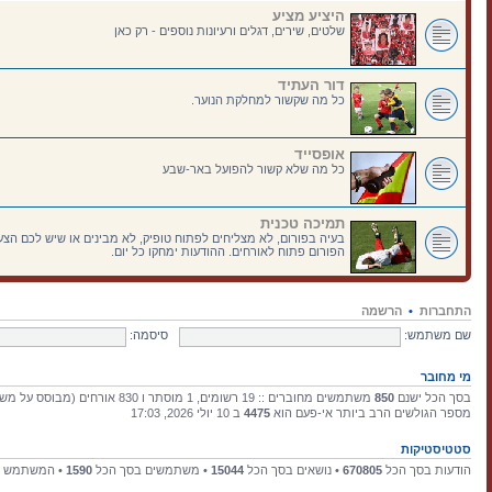
היציע מציע
שלטים, שירים, דגלים ורעיונות נוספים - רק כאן
דור העתיד
כל מה שקשור למחלקת הנוער.
אופסייד
כל מה שלא קשור להפועל באר-שבע
תמיכה טכנית
בעיה בפורום, לא מצליחים לפתוח טופיק, לא מבינים או שיש לכם הצעו
הפורום פתוח לאורחים. ההודעות ימחקו כל יום.
התחברות
•
הרשמה
שם משתמש:
סיסמה:
מי מחובר
בסך הכל ישנם
850
משתמשים מחוברים :: 19 רשומים, 1 מוסתר ו 830 אורחים (מבוסס על משתמשים פעילים ב־15 הדקות האחרונות)
מספר הגולשים הרב ביותר אי-פעם הוא
4475
ב 10 יולי 2026, 17:03
סטטיסטיקות
הודעות בסך הכל
670805
• נושאים בסך הכל
15044
• משתמשים בסך הכל
1590
• המשתמש ה