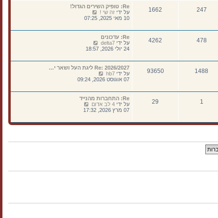
נ
א
ה
Re: טופיק השירים הגדול!
ה
ח
1662
247
ו
צ
על ידי
זה שי !
ר
ד
פ
10 מאי 2025, 07:25
ו
ע
ה
נ
ה
ב
ה
ה
ה
Re: עדכונים
א
4262
478
ו
צ
על ידי
delta7
ח
ד
פ
24 יולי 2026, 18:57
ר
ע
ה
ו
ה
ב
נ
ה
ה
Re: 2026/2027 ליגת העל ושאר י…
ה
א
93650
1488
ו
צ
על ידי
hb7
ח
ד
פ
07 אוגוסט 2026, 09:24
ר
ע
ה
ו
ה
ב
נ
ה
ה
Re: התחברות מהנייד
ה
א
29
1
ו
צ
על ידי
4 לב אדום
ח
ד
פ
07 מרץ 2026, 17:32
ר
ע
ה
ו
ה
ב
נ
ה
ה
ה
א
ו
ח
ד
ר
ע
ו
ה
נ
ה
ה
א
ח
ר
ו
נ
ה