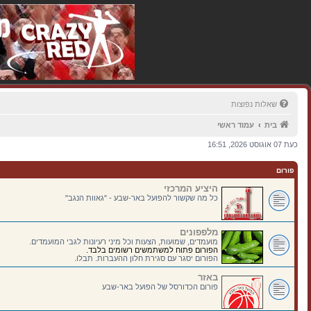
שאלות נפוצות
בית
עמוד ראשי
כעת 07 אוגוסט 2026, 16:51
פורום
היציע המרכזי
כל מה שקשור להפועל באר-שבע - "גאוות הנגב"
מלפפונים
מועמדים, שמועות, הצעות וכל מיני רעיונות לגבי המועמדים.
הפורום פתוח למשתמשים רשומים בלבד.
הפורום יסגר עם סגירת חלון ההעברות. תבלו.
באזר
פורום הכדורסל של הפועל באר-שבע