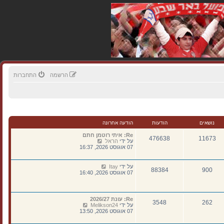
הרשמה
התחברות
נושאים
הודעות
הודעה אחרונה
Re: איתי רוטמן חתם
476638
11673
צ
על ידי
הראל
פ
07 אוגוסט 2026, 16:37
ה
ב
ה
צ
על ידי
Itay
88384
900
ו
פ
07 אוגוסט 2026, 16:40
ד
ה
ע
ב
ה
ה
ה
ו
Re: עונת 2026/27
א
262
3548
ד
צ
על ידי
Melikson24
ח
ע
פ
07 אוגוסט 2026, 13:50
ר
ה
ה
ו
ה
ב