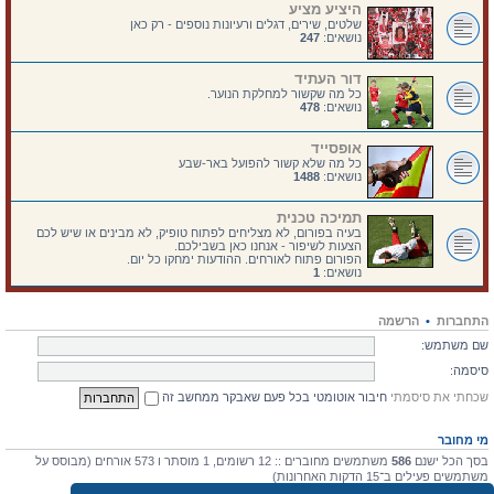
היציע מציע
שלטים, שירים, דגלים ורעיונות נוספים - רק כאן
נושאים:
247
דור העתיד
כל מה שקשור למחלקת הנוער.
נושאים:
478
אופסייד
כל מה שלא קשור להפועל באר-שבע
נושאים:
1488
תמיכה טכנית
בעיה בפורום, לא מצליחים לפתוח טופיק, לא מבינים או שיש לכם
הצעות לשיפור - אנחנו כאן בשבילכם.
הפורום פתוח לאורחים. ההודעות ימחקו כל יום.
נושאים:
1
התחברות
•
הרשמה
שם משתמש:
סיסמה:
שכחתי את סיסמתי
חיבור אוטומטי בכל פעם שאבקר ממחשב זה
מי מחובר
בסך הכל ישנם
586
משתמשים מחוברים :: 12 רשומים, 1 מוסתר ו 573 אורחים (מבוסס על
משתמשים פעילים ב־15 הדקות האחרונות)
מספר הגולשים הרב ביותר אי-פעם הוא
4475
ב 10 יולי 2026, 17:03