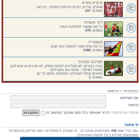
היציע מציע
שלטים, שירים, דגלים ורעיונות נוספים - רק כאן
נושאים:
247
דור העתיד
כל מה שקשור למחלקת הנוער.
נושאים:
478
אופסייד
כל מה שלא קשור להפועל באר-שבע
נושאים:
1488
תמיכה טכנית
בעיה בפורום, לא מצליחים לפתוח טופיק, לא מבינים או שיש לכם
הצעות לשיפור - אנחנו כאן בשבילכם.
הפורום פתוח לאורחים. ההודעות ימחקו כל יום.
נושאים:
1
התחברות
•
הרשמה
שם משתמש:
סיסמה:
שכחתי את סיסמתי
חיבור אוטומטי בכל פעם שאבקר ממחשב זה
מי מחובר
בסך הכל ישנם
448
משתמשים מחוברים :: 8 רשומים, 0 מוסתרים ו 440 אורחים (מבוסס על
משתמשים פעילים ב־15 הדקות האחרונות)
מספר הגולשים הרב ביותר אי-פעם הוא
4475
ב 10 יולי 2026, 17:03