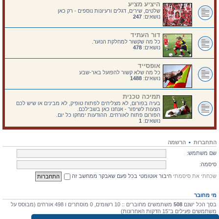
היציע מציע
שלטים, שירים, דגלים ורעיונות נוספים - רק כאן
נושאים:
247
דור העתיד
כל מה שקשור למחלקת הנוער.
נושאים:
478
אופסייד
כל מה שלא קשור להפועל באר-שבע
נושאים:
1488
תמיכה טכנית
בעיה בפורום, לא מצליחים לפתוח טופיק, לא מבינים או שיש לכם
הצעות לשיפור - אנחנו כאן בשבילכם.
הפורום פתוח לאורחים. ההודעות ימחקו כל יום.
נושאים:
1
התחברות
•
הרשמה
שם משתמש:
סיסמה:
שכחתי את סיסמתי
חיבור אוטומטי בכל פעם שאבקר ממחשב זה
מי מחובר
בסך הכל ישנם
508
משתמשים מחוברים :: 10 רשומים, 0 מוסתרים ו 498 אורחים (מבוסס על
משתמשים פעילים ב־15 הדקות האחרונות)
מספר הגולשים הרב ביותר אי-פעם הוא
4475
ב 10 יולי 2026, 17:03