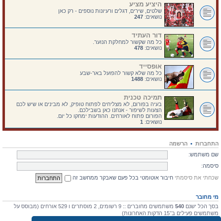
היציע מציע
שלטים, שירים, דגלים ורעיונות נוספים - רק כאן
נושאים:
247
דור העתיד
כל מה שקשור למחלקת הנוער.
נושאים:
478
אופסייד
כל מה שלא קשור להפועל באר-שבע
נושאים:
1488
תמיכה טכנית
בעיה בפורום, לא מצליחים לפתוח טופיק, לא מבינים או שיש לכם
הצעות לשיפור - אנחנו כאן בשבילכם.
הפורום פתוח לאורחים. ההודעות ימחקו כל יום.
נושאים:
1
התחברות
•
הרשמה
שם משתמש:
סיסמה:
שכחתי את סיסמתי
חיבור אוטומטי בכל פעם שאבקר ממחשב זה
מי מחובר
בסך הכל ישנם
540
משתמשים מחוברים :: 9 רשומים, 2 מוסתרים ו 529 אורחים (מבוסס על
משתמשים פעילים ב־15 הדקות האחרונות)
מספר הגולשים הרב ביותר אי-פעם הוא
4475
ב 10 יולי 2026, 17:03