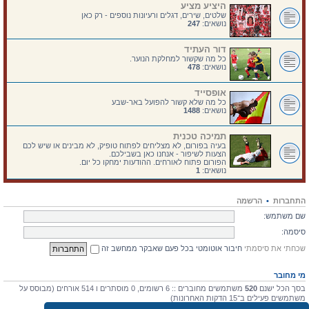
היציע מציע
שלטים, שירים, דגלים ורעיונות נוספים - רק כאן
נושאים:
247
דור העתיד
כל מה שקשור למחלקת הנוער.
נושאים:
478
אופסייד
כל מה שלא קשור להפועל באר-שבע
נושאים:
1488
תמיכה טכנית
בעיה בפורום, לא מצליחים לפתוח טופיק, לא מבינים או שיש לכם
הצעות לשיפור - אנחנו כאן בשבילכם.
הפורום פתוח לאורחים. ההודעות ימחקו כל יום.
נושאים:
1
התחברות
•
הרשמה
שם משתמש:
סיסמה:
שכחתי את סיסמתי
חיבור אוטומטי בכל פעם שאבקר ממחשב זה
מי מחובר
בסך הכל ישנם
520
משתמשים מחוברים :: 6 רשומים, 0 מוסתרים ו 514 אורחים (מבוסס על
משתמשים פעילים ב־15 הדקות האחרונות)
מספר הגולשים הרב ביותר אי-פעם הוא
4475
ב 10 יולי 2026, 17:03