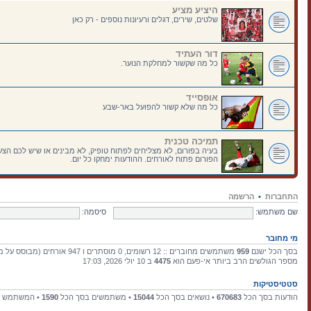
היציע מציע
שלטים, שירים, דגלים ורעיונות נוספים - רק כאן
דור העתיד
כל מה שקשור למחלקת הנוער.
אופסייד
כל מה שלא קשור להפועל באר-שבע
תמיכה טכנית
בעיה בפורום, לא מצליחים לפתוח טופיק, לא מבינים או שיש לכם הצעו
הפורום פתוח לאורחים. ההודעות ימחקו כל יום.
התחברות
•
הרשמה
שם משתמש:
סיסמה:
מי מחובר
בסך הכל ישנם
959
משתמשים מחוברים :: 12 רשומים, 0 מוסתרים ו 947 אורחים (מבוסס על משתמשים פעילים ב־15 הדקות האחרונות)
מספר הגולשים הרב ביותר אי-פעם הוא
4475
ב 10 יולי 2026, 17:03
סטטיסטיקות
הודעות בסך הכל
670683
• נושאים בסך הכל
15044
• משתמשים בסך הכל
1590
• המשתמש ה