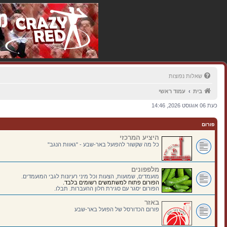
שאלות נפוצות
בית
עמוד ראשי
כעת 06 אוגוסט 2026, 14:46
פורום
היציע המרכזי
כל מה שקשור להפועל באר-שבע - "גאוות הנגב"
מלפפונים
מועמדים, שמועות, הצעות וכל מיני רעיונות לגבי המועמדים.
הפורום פתוח למשתמשים רשומים בלבד.
הפורום יסגר עם סגירת חלון ההעברות. תבלו.
באזר
פורום הכדורסל של הפועל באר-שבע