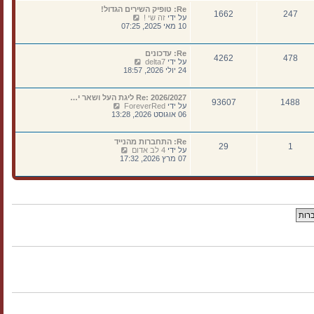
נ
א
ה
Re: טופיק השירים הגדול!
ה
ח
1662
247
ו
צ
על ידי
זה שי !
ר
ד
פ
10 מאי 2025, 07:25
ו
ע
ה
נ
ה
ב
ה
ה
ה
Re: עדכונים
א
4262
478
ו
צ
על ידי
delta7
ח
ד
פ
24 יולי 2026, 18:57
ר
ע
ה
ו
ה
ב
נ
ה
ה
Re: 2026/2027 ליגת העל ושאר י…
ה
א
93607
1488
ו
צ
על ידי
ForeverRed
ח
ד
פ
06 אוגוסט 2026, 13:28
ר
ע
ה
ו
ה
ב
נ
ה
ה
Re: התחברות מהנייד
ה
א
29
1
ו
צ
על ידי
4 לב אדום
ח
ד
פ
07 מרץ 2026, 17:32
ר
ע
ה
ו
ה
ב
נ
ה
ה
ה
א
ו
ח
ד
ר
ע
ו
ה
נ
ה
ה
א
ח
ר
ו
נ
ה