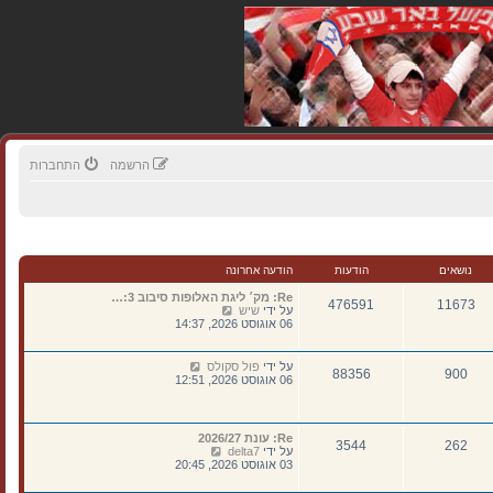
הרשמה
התחברות
נושאים
הודעות
הודעה אחרונה
Re: מק׳ ליגת האלופות סיבוב 3:…
476591
11673
צ
על ידי
שיש
פ
06 אוגוסט 2026, 14:37
ה
ב
ה
צ
על ידי
פול סקולס
88356
900
ו
פ
06 אוגוסט 2026, 12:51
ד
ה
ע
ב
ה
ה
ה
ו
Re: עונת 2026/27
א
262
3544
ד
צ
על ידי
delta7
ח
ע
פ
03 אוגוסט 2026, 20:45
ר
ה
ה
ו
ה
ב