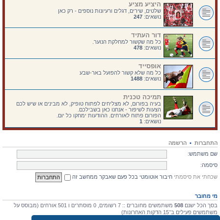
היציע מציע
שלטים, שירים, דגלים ורעיונות נוספים - רק כאן
נושאים:
247
דור העתיד
כל מה שקשור למחלקת הנוער.
נושאים:
478
אופסייד
כל מה שלא קשור להפועל באר-שבע
נושאים:
1488
תמיכה טכנית
בעיה בפורום, לא מצליחים לפתוח טופיק, לא מבינים או שיש לכם
הצעות לשיפור - אנחנו כאן בשבילכם.
הפורום פתוח לאורחים. ההודעות ימחקו כל יום.
נושאים:
1
התחברות
•
הרשמה
שם משתמש:
סיסמה:
שכחתי את סיסמתי
חיבור אוטומטי בכל פעם שאבקר ממחשב זה
מי מחובר
בסך הכל ישנם
508
משתמשים מחוברים :: 7 רשומים, 0 מוסתרים ו 501 אורחים (מבוסס על
משתמשים פעילים ב־15 הדקות האחרונות)
מספר הגולשים הרב ביותר אי-פעם הוא
4475
ב 10 יולי 2026, 17:03