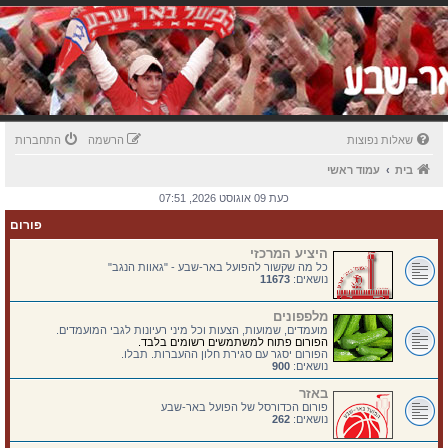
שאלות נפוצות
הרשמה
התחברות
בית
עמוד ראשי
כעת 09 אוגוסט 2026, 07:51
פורום
היציע המרכזי
כל מה שקשור להפועל באר-שבע - "גאוות הנגב"
נושאים:
11673
מלפפונים
מועמדים, שמועות, הצעות וכל מיני רעיונות לגבי המועמדים.
הפורום פתוח למשתמשים רשומים בלבד.
הפורום יסגר עם סגירת חלון ההעברות. תבלו.
נושאים:
900
באזר
פורום הכדורסל של הפועל באר-שבע
נושאים:
262