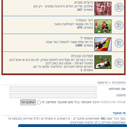
היציע מציע
שלטים, שירים, דגלים ורעיונות נוספים - רק כאן
נושאים:
247
דור העתיד
כל מה שקשור למחלקת הנוער.
נושאים:
478
אופסייד
כל מה שלא קשור להפועל באר-שבע
נושאים:
1488
תמיכה טכנית
בעיה בפורום, לא מצליחים לפתוח טופיק, לא מבינים או שיש לכם
הצעות לשיפור - אנחנו כאן בשבילכם.
הפורום פתוח לאורחים. ההודעות ימחקו כל יום.
נושאים:
1
התחברות
•
הרשמה
שם משתמש:
סיסמה:
שכחתי את סיסמתי
חיבור אוטומטי בכל פעם שאבקר ממחשב זה
מי מחובר
בסך הכל ישנם
481
משתמשים מחוברים :: 8 רשומים, 0 מוסתרים ו 473 אורחים (מבוסס על
משתמשים פעילים ב־15 הדקות האחרונות)
מספר הגולשים הרב ביותר אי-פעם הוא
4475
ב 10 יולי 2026, 17:03