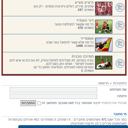
היציע מציע
שלטים, שירים, דגלים ורעיונות נוספים - רק כאן
נושאים:
247
דור העתיד
כל מה שקשור למחלקת הנוער.
נושאים:
478
אופסייד
כל מה שלא קשור להפועל באר-שבע
נושאים:
1488
תמיכה טכנית
בעיה בפורום, לא מצליחים לפתוח טופיק, לא מבינים או שיש לכם
הצעות לשיפור - אנחנו כאן בשבילכם.
הפורום פתוח לאורחים. ההודעות ימחקו כל יום.
נושאים:
1
התחברות
•
הרשמה
שם משתמש:
סיסמה:
שכחתי את סיסמתי
חיבור אוטומטי בכל פעם שאבקר ממחשב זה
מי מחובר
בסך הכל ישנם
471
משתמשים מחוברים :: 9 רשומים, 0 מוסתרים ו 462 אורחים (מבוסס על
משתמשים פעילים ב־15 הדקות האחרונות)
מספר הגולשים הרב ביותר אי-פעם הוא
4475
ב 10 יולי 2026, 17:03