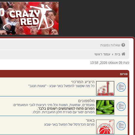
שאלות נפוצות
בית
עמוד ראשי
כעת 09 אוגוסט 2026, 13:58
פורום
היציע המרכזי
כל מה שקשור להפועל באר-שבע - "גאוות הנגב"
מלפפונים
מועמדים, שמועות, הצעות וכל מיני רעיונות לגבי המועמדים.
הפורום פתוח למשתמשים רשומים בלבד.
הפורום יסגר עם סגירת חלון ההעברות. תבלו.
באזר
פורום הכדורסל של הפועל באר-שבע