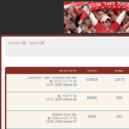
הרשמה
התחברות
נושאים
הודעות
הודעה אחרונה
Re: לוח משחקים - סגל - סטטיסט…
476655
11673
צ
על ידי
4 לב אדום
פ
09 אוגוסט 2026, 12:47
ה
ב
ה
צ
על ידי
Totti
88392
900
ו
פ
08 אוגוסט 2026, 17:17
ד
ה
ע
ב
ה
ה
ה
ו
Re: עונת 2026/27
א
262
3548
ד
צ
על ידי
Melikson24
ח
ע
פ
07 אוגוסט 2026, 13:50
ר
ה
ה
ו
ה
ב