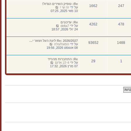
נ
א
ה
Re: טופיק השירים הגדול!
ה
ח
1662
247
ו
צ
על ידי
זה שי !
ר
ד
פ
10 מאי 2025, 07:25
ו
ע
ה
נ
ה
ב
ה
ה
ה
Re: עדכונים
א
4262
478
ו
צ
על ידי
delta7
ח
ד
פ
24 יולי 2026, 18:57
ר
ע
ה
ו
ה
ב
נ
ה
ה
Re: 2026/2027 ליגת העל ושאר י…
ה
א
93652
1488
ו
צ
על ידי
הפועלעולה
ח
ד
פ
08 אוגוסט 2026, 19:56
ר
ע
ה
ו
ה
ב
נ
ה
ה
Re: התחברות מהנייד
ה
א
29
1
ו
צ
על ידי
4 לב אדום
ח
ד
פ
07 מרץ 2026, 17:32
ר
ע
ה
ו
ה
ב
נ
ה
ה
ה
א
ו
ח
ד
ר
ע
ו
ה
נ
ה
ה
א
ח
ר
ו
נ
ה