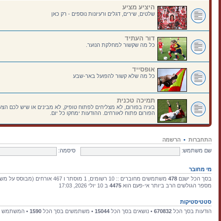
היציע מציע
שלטים, שירים, דגלים ורעיונות נוספים - רק כאן
דור העתיד
כל מה שקשור למחלקת הנוער.
אופסייד
כל מה שלא קשור להפועל באר-שבע
תמיכה טכנית
בעיה בפורום, לא מצליחים לפתוח טופיק, לא מבינים או שיש לכם הצעו
הפורום פתוח לאורחים. ההודעות ימחקו כל יום.
התחברות
•
הרשמה
שם משתמש:
סיסמה:
מי מחובר
בסך הכל ישנם
478
משתמשים מחוברים :: 10 רשומים, 1 מוסתר ו 467 אורחים (מבוסס על משתמשים פעילים ב־15 הדקות האחרונות)
מספר הגולשים הרב ביותר אי-פעם הוא
4475
ב 10 יולי 2026, 17:03
סטטיסטיקות
הודעות בסך הכל
670832
• נושאים בסך הכל
15044
• משתמשים בסך הכל
1590
• המשתמש ה