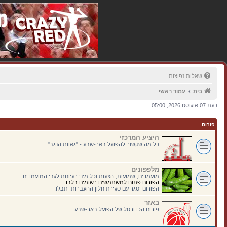
שאלות נפוצות
בית
עמוד ראשי
כעת 07 אוגוסט 2026, 05:00
פורום
היציע המרכזי
כל מה שקשור להפועל באר-שבע - "גאוות הנגב"
מלפפונים
מועמדים, שמועות, הצעות וכל מיני רעיונות לגבי המועמדים.
הפורום פתוח למשתמשים רשומים בלבד.
הפורום יסגר עם סגירת חלון ההעברות. תבלו.
באזר
פורום הכדורסל של הפועל באר-שבע