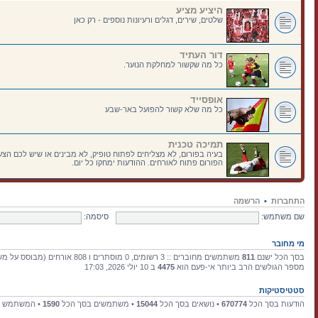
היציע מציע
שלטים, שירים, דגלים ורעיונות נוספים - רק כאן
דור העתיד
כל מה שקשור למחלקת הנוער.
אופסייד
כל מה שלא קשור להפועל באר-שבע
תמיכה טכנית
בעיה בפורום, לא מצליחים לפתוח טופיק, לא מבינים או שיש לכם הצעו
הפורום פתוח לאורחים. ההודעות ימחקו כל יום.
התחברות
•
הרשמה
שם משתמש:
סיסמה:
מי מחובר
בסך הכל ישנם
811
משתמשים מחוברים :: 3 רשומים, 0 מוסתרים ו 808 אורחים (מבוסס על משתמשים פעילים ב־15 הדקות האחרונות)
מספר הגולשים הרב ביותר אי-פעם הוא
4475
ב 10 יולי 2026, 17:03
סטטיסטיקות
הודעות בסך הכל
670774
• נושאים בסך הכל
15044
• משתמשים בסך הכל
1590
• המשתמש ה