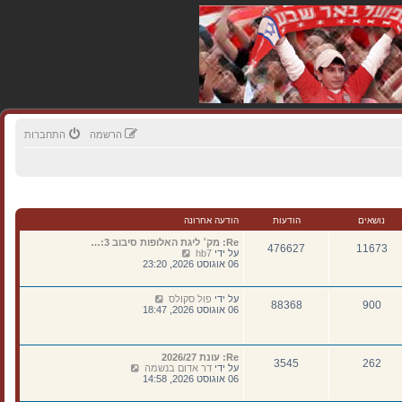
הרשמה
התחברות
נושאים
הודעות
הודעה אחרונה
Re: מק׳ ליגת האלופות סיבוב 3:…
476627
11673
צ
על ידי
hb7
פ
06 אוגוסט 2026, 23:20
ה
ב
ה
צ
על ידי
פול סקולס
88368
900
ו
פ
06 אוגוסט 2026, 18:47
ד
ה
ע
ב
ה
ה
ה
ו
Re: עונת 2026/27
א
262
3545
ד
צ
על ידי
דר אדום בנשמה
ח
ע
פ
06 אוגוסט 2026, 14:58
ר
ה
ה
ו
ה
ב