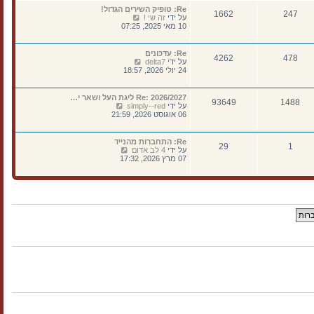
נ
א
ה
Re: טופיק השירים הגדול!
ה
ח
1662
247
ו
צ
על ידי
זה שי !
ר
ד
פ
10 מאי 2025, 07:25
ו
ע
ה
נ
ה
ב
ה
ה
ה
Re: עדכונים
א
4262
478
ו
צ
על ידי
delta7
ח
ד
פ
24 יולי 2026, 18:57
ר
ע
ה
ו
ה
ב
נ
ה
ה
Re: 2026/2027 ליגת העל ושאר י…
ה
א
93649
1488
ו
צ
על ידי
simply--red
ח
ד
פ
06 אוגוסט 2026, 21:59
ר
ע
ה
ו
ה
ב
נ
ה
ה
Re: התחברות מהנייד
ה
א
29
1
ו
צ
על ידי
4 לב אדום
ח
ד
פ
07 מרץ 2026, 17:32
ר
ע
ה
ו
ה
ב
נ
ה
ה
ה
א
ו
ח
ד
ר
ע
ו
ה
נ
ה
ה
א
ח
ר
ו
נ
ה