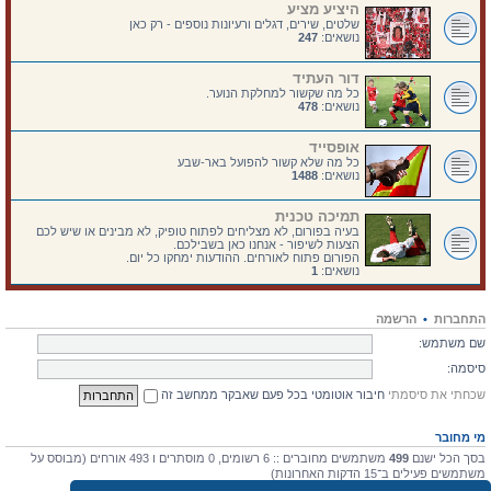
היציע מציע
שלטים, שירים, דגלים ורעיונות נוספים - רק כאן
נושאים:
247
דור העתיד
כל מה שקשור למחלקת הנוער.
נושאים:
478
אופסייד
כל מה שלא קשור להפועל באר-שבע
נושאים:
1488
תמיכה טכנית
בעיה בפורום, לא מצליחים לפתוח טופיק, לא מבינים או שיש לכם
הצעות לשיפור - אנחנו כאן בשבילכם.
הפורום פתוח לאורחים. ההודעות ימחקו כל יום.
נושאים:
1
התחברות
•
הרשמה
שם משתמש:
סיסמה:
שכחתי את סיסמתי
חיבור אוטומטי בכל פעם שאבקר ממחשב זה
מי מחובר
בסך הכל ישנם
499
משתמשים מחוברים :: 6 רשומים, 0 מוסתרים ו 493 אורחים (מבוסס על
משתמשים פעילים ב־15 הדקות האחרונות)
מספר הגולשים הרב ביותר אי-פעם הוא
4475
ב 10 יולי 2026, 17:03