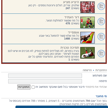
היציע מציע
שלטים, שירים, דגלים ורעיונות נוספים - רק כאן
נושאים:
247
דור העתיד
כל מה שקשור למחלקת הנוער.
נושאים:
478
אופסייד
כל מה שלא קשור להפועל באר-שבע
נושאים:
1488
תמיכה טכנית
בעיה בפורום, לא מצליחים לפתוח טופיק, לא מבינים או שיש לכם
הצעות לשיפור - אנחנו כאן בשבילכם.
הפורום פתוח לאורחים. ההודעות ימחקו כל יום.
נושאים:
1
התחברות
•
הרשמה
שם משתמש:
סיסמה:
שכחתי את סיסמתי
חיבור אוטומטי בכל פעם שאבקר ממחשב זה
מי מחובר
בסך הכל ישנם
794
משתמשים מחוברים :: 5 רשומים, 1 מוסתר ו 788 אורחים (מבוסס על
משתמשים פעילים ב־15 הדקות האחרונות)
מספר הגולשים הרב ביותר אי-פעם הוא
4475
ב 10 יולי 2026, 17:03