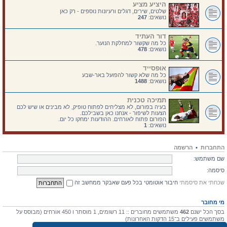
היציע מציע
שלטים, שירים, דגלים ורעיונות נוספים - רק כאן
נושאים:
247
דור העתיד
כל מה שקשור למחלקת הנוער.
נושאים:
478
אופסייד
כל מה שלא קשור להפועל באר-שבע
נושאים:
1488
תמיכה טכנית
בעיה בפורום, לא מצליחים לפתוח טופיק, לא מבינים או שיש לכם
הצעות לשיפור - אנחנו כאן בשבילכם.
הפורום פתוח לאורחים. ההודעות ימחקו כל יום.
נושאים:
1
התחברות
•
הרשמה
שם משתמש:
סיסמה:
שכחתי את סיסמתי
חיבור אוטומטי בכל פעם שאבקר ממחשב זה
מי מחובר
בסך הכל ישנם
462
משתמשים מחוברים :: 11 רשומים, 1 מוסתר ו 450 אורחים (מבוסס על
משתמשים פעילים ב־15 הדקות האחרונות)
מספר הגולשים הרב ביותר אי-פעם הוא
4475
ב 10 יולי 2026, 17:03