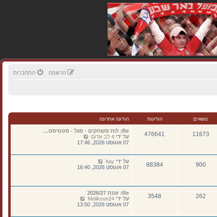
הרשמה
התחברות
נושאים
הודעות
הודעה אחרונה
Re: לוח משחקים - סגל - סטטיסט…
476641
11673
צ
על ידי
4 לב אדום
פ
07 אוגוסט 2026, 17:46
ה
ב
ה
צ
על ידי
Itay
88384
900
ו
פ
07 אוגוסט 2026, 16:40
ד
ה
ע
ב
ה
ה
ה
ו
Re: עונת 2026/27
א
262
3548
ד
צ
על ידי
Melikson24
ח
ע
פ
07 אוגוסט 2026, 13:50
ר
ה
ה
ו
ה
ב