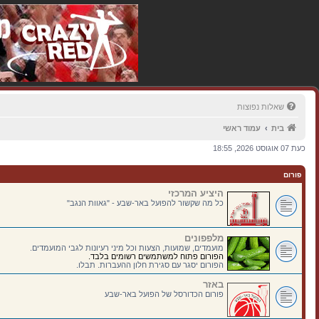
שאלות נפוצות
בית
עמוד ראשי
כעת 07 אוגוסט 2026, 18:55
פורום
היציע המרכזי
כל מה שקשור להפועל באר-שבע - "גאוות הנגב"
מלפפונים
מועמדים, שמועות, הצעות וכל מיני רעיונות לגבי המועמדים.
הפורום פתוח למשתמשים רשומים בלבד.
הפורום יסגר עם סגירת חלון ההעברות. תבלו.
באזר
פורום הכדורסל של הפועל באר-שבע