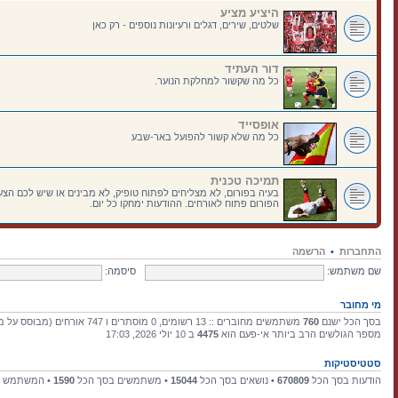
היציע מציע
שלטים, שירים, דגלים ורעיונות נוספים - רק כאן
דור העתיד
כל מה שקשור למחלקת הנוער.
אופסייד
כל מה שלא קשור להפועל באר-שבע
תמיכה טכנית
בעיה בפורום, לא מצליחים לפתוח טופיק, לא מבינים או שיש לכם הצעו
הפורום פתוח לאורחים. ההודעות ימחקו כל יום.
התחברות
•
הרשמה
שם משתמש:
סיסמה:
מי מחובר
בסך הכל ישנם
760
משתמשים מחוברים :: 13 רשומים, 0 מוסתרים ו 747 אורחים (מבוסס על משתמשים פעילים ב־15 הדקות האחרונות)
מספר הגולשים הרב ביותר אי-פעם הוא
4475
ב 10 יולי 2026, 17:03
סטטיסטיקות
הודעות בסך הכל
670809
• נושאים בסך הכל
15044
• משתמשים בסך הכל
1590
• המשתמש ה