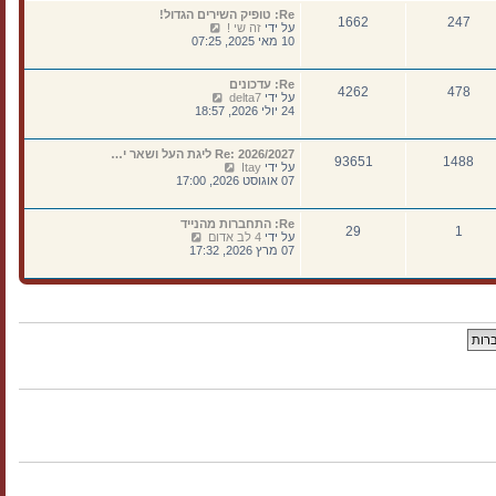
נ
א
ה
Re: טופיק השירים הגדול!
ה
ח
1662
247
ו
צ
על ידי
זה שי !
ר
ד
פ
10 מאי 2025, 07:25
ו
ע
ה
נ
ה
ב
ה
ה
ה
Re: עדכונים
א
4262
478
ו
צ
על ידי
delta7
ח
ד
פ
24 יולי 2026, 18:57
ר
ע
ה
ו
ה
ב
נ
ה
ה
Re: 2026/2027 ליגת העל ושאר י…
ה
א
93651
1488
ו
צ
על ידי
Itay
ח
ד
פ
07 אוגוסט 2026, 17:00
ר
ע
ה
ו
ה
ב
נ
ה
ה
Re: התחברות מהנייד
ה
א
29
1
ו
צ
על ידי
4 לב אדום
ח
ד
פ
07 מרץ 2026, 17:32
ר
ע
ה
ו
ה
ב
נ
ה
ה
ה
א
ו
ח
ד
ר
ע
ו
ה
נ
ה
ה
א
ח
ר
ו
נ
ה