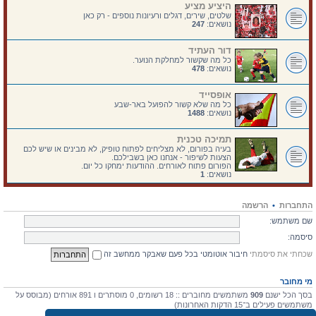
היציע מציע
שלטים, שירים, דגלים ורעיונות נוספים - רק כאן
נושאים:
247
דור העתיד
כל מה שקשור למחלקת הנוער.
נושאים:
478
אופסייד
כל מה שלא קשור להפועל באר-שבע
נושאים:
1488
תמיכה טכנית
בעיה בפורום, לא מצליחים לפתוח טופיק, לא מבינים או שיש לכם
הצעות לשיפור - אנחנו כאן בשבילכם.
הפורום פתוח לאורחים. ההודעות ימחקו כל יום.
נושאים:
1
התחברות
•
הרשמה
שם משתמש:
סיסמה:
שכחתי את סיסמתי
חיבור אוטומטי בכל פעם שאבקר ממחשב זה
מי מחובר
בסך הכל ישנם
909
משתמשים מחוברים :: 18 רשומים, 0 מוסתרים ו 891 אורחים (מבוסס על
משתמשים פעילים ב־15 הדקות האחרונות)
מספר הגולשים הרב ביותר אי-פעם הוא
4475
ב 10 יולי 2026, 17:03