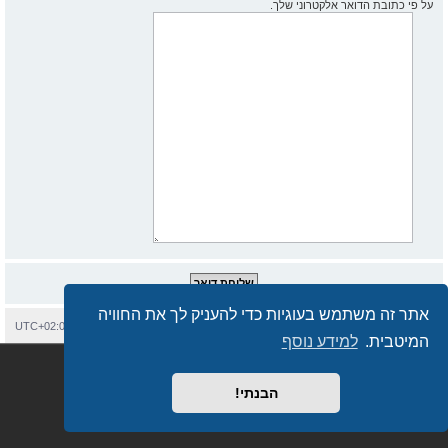
על פי כתובת הדואר אלקטרוני שלך.
אתר זה משתמש בעוגיות כדי להעניק לך את החוויה
בית
עמוד ראשי
יצירת קשר
מחיקת עוגיות
כל הזמנים הם
UTC+02:00
המיטבית.
למידע נוסף
Semi_Deus
Revolution style by
מופעל על ידי
phpBB
® Forum Software © phpBB Limited
מבוסס על
phpBB.co.il - פורומים בעברית
. © 2017 - phpBB.co.il.
הבנתי!