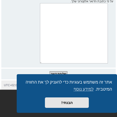
על פי כתובת הדואר אלקטרוני שלך.
אתר זה משתמש בעוגיות כדי להעניק לך את החוויה
בית
עמוד ראשי
יצירת קשר
מחיקת עוגיות
כל הזמנים הם
UTC+02:00
המיטבית.
למידע נוסף
Semi_Deus
Revolution style by
מופעל על ידי
phpBB
® Forum Software © phpBB Limited
מבוסס על
phpBB.co.il - פורומים בעברית
. © 2017 - phpBB.co.il.
הבנתי!