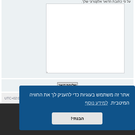
על פי כתובת הדואר אלקטרוני שלך.
אתר זה משתמש בעוגיות כדי להעניק לך את החוויה
בית
עמוד ראשי
יצירת קשר
מחיקת עוגיות
כל הזמנים הם
UTC+02:00
המיטבית.
למידע נוסף
Semi_Deus
Revolution style by
מופעל על ידי
phpBB
® Forum Software © phpBB Limited
מבוסס על
phpBB.co.il - פורומים בעברית
. © 2017 - phpBB.co.il.
הבנתי!