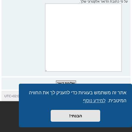
על פי כתובת הדואר אלקטרוני שלך.
אתר זה משתמש בעוגיות כדי להעניק לך את החוויה
בית
עמוד ראשי
יצירת קשר
מחיקת עוגיות
כל הזמנים הם
UTC+02:00
המיטבית.
למידע נוסף
Semi_Deus
Revolution style by
מופעל על ידי
phpBB
® Forum Software © phpBB Limited
מבוסס על
phpBB.co.il - פורומים בעברית
. © 2017 - phpBB.co.il.
הבנתי!