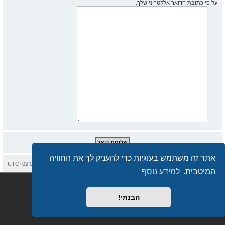
על פי כתובת הדואר אלקטרוני שלך.
אתר זה משתמש בעוגיות כדי להעניק לך את החוויה
בית
עמוד ראשי
יצירת קשר
מחיקת עוגיות
כל הזמנים הם
UTC+02:00
המיטבית.
למידע נוסף
Semi_Deus
Revolution style by
מופעל על ידי
phpBB
® Forum Software © phpBB Limited
מבוסס על
phpBB.co.il - פורומים בעברית
. © 2017 - phpBB.co.il.
הבנתי!