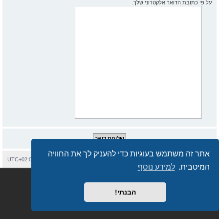
על פי כתובת הדואר אלקטרוני שלך.
אתר זה משתמש בעוגיות כדי להעניק לך את החוויה
בית
עמוד ראשי
יצירת קשר
מחיקת עוגיות
כל הזמנים הם
UTC+02:00
המיטבית.
למידע נוסף
Semi_Deus
Revolution style by
מופעל על ידי
phpBB
® Forum Software © phpBB Limited
מבוסס על
phpBB.co.il - פורומים בעברית
. © 2017 - phpBB.co.il.
הבנתי!