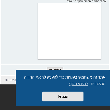
על פי כתובת הדואר אלקטרוני שלך.
אתר זה משתמש בעוגיות כדי להעניק לך את החוויה
בית
עמוד ראשי
יצירת קשר
מחיקת עוגיות
כל הזמנים הם
UTC+02:00
המיטבית.
למידע נוסף
Semi_Deus
Revolution style by
מופעל על ידי
phpBB
® Forum Software © phpBB Limited
מבוסס על
phpBB.co.il - פורומים בעברית
. © 2017 - phpBB.co.il.
הבנתי!