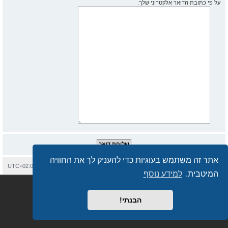
על פי כתובת הדואר אלקטרוני שלך.
אתר זה משתמש בעוגיות כדי להעניק לך את החוויה
בית
עמוד ראשי
יצירת קשר
מחיקת עוגיות
כל הזמנים הם
UTC+02:00
המיטבית.
למידע נוסף
Semi_Deus
Revolution style by
מופעל על ידי
phpBB
® Forum Software © phpBB Limited
מבוסס על
phpBB.co.il - פורומים בעברית
. © 2017 - phpBB.co.il.
הבנתי!