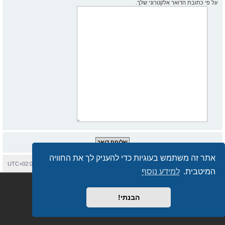
על פי כתובת הדואר אלקטרוני שלך.
אתר זה משתמש בעוגיות כדי להעניק לך את החוויה
בית
עמוד ראשי
יצירת קשר
מחיקת עוגיות
כל הזמנים הם
UTC+02:00
המיטבית.
למידע נוסף
Semi_Deus
Revolution style by
מופעל על ידי
phpBB
® Forum Software © phpBB Limited
מבוסס על
phpBB.co.il - פורומים בעברית
. © 2017 - phpBB.co.il.
הבנתי!