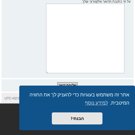
על פי כתובת הדואר אלקטרוני שלך.
אתר זה משתמש בעוגיות כדי להעניק לך את החוויה
בית
עמוד ראשי
יצירת קשר
מחיקת עוגיות
כל הזמנים הם
UTC+02:00
המיטבית.
למידע נוסף
Semi_Deus
Revolution style by
מופעל על ידי
phpBB
® Forum Software © phpBB Limited
מבוסס על
phpBB.co.il - פורומים בעברית
. © 2017 - phpBB.co.il.
הבנתי!