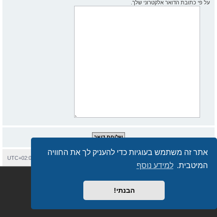
על פי כתובת הדואר אלקטרוני שלך.
אתר זה משתמש בעוגיות כדי להעניק לך את החוויה
בית
עמוד ראשי
יצירת קשר
מחיקת עוגיות
כל הזמנים הם
UTC+02:00
המיטבית.
למידע נוסף
Semi_Deus
Revolution style by
מופעל על ידי
phpBB
® Forum Software © phpBB Limited
מבוסס על
phpBB.co.il - פורומים בעברית
. © 2017 - phpBB.co.il.
הבנתי!